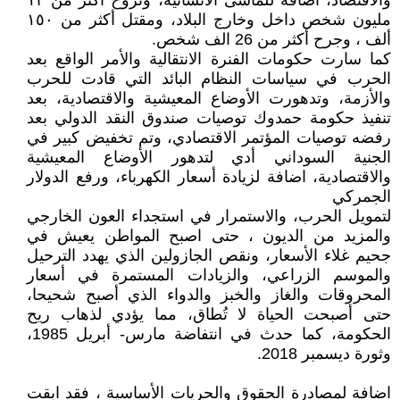
والاقتصاد، اضافة للمآسى الانسانية، ونزوح أكثر من ١٢
مليون شخص داخل وخارج البلاد، ومقتل أكثر من ١٥٠
ألف ، وجرح أكثر من 26 الف شخص.
كما سارت حكومات الفنرة الانتقالية والأمر الواقع بعد
الحرب في سياسات النظام البائد التي قادت للحرب
والأزمة، وتدهورت الأوضاع المعيشية والاقتصادية، بعد
تنفيذ حكومة حمدوك توصيات صندوق النقد الدولي بعد
رفضه توصيات المؤتمر الاقتصادي، وتم تخفيض كبير في
الجنية السوداني أدي لتدهور الأوضاع المعيشية
والاقتصادية، اضافة لزيادة أسعار الكهرباء، ورفع الدولار
الجمركي
لتمويل الحرب، والاستمرار في استجداء العون الخارجي
والمزيد من الديون ، حتى اصبح المواطن يعيش في
جحيم غلاء الأسعار، ونقص الجازولين الذي يهدد الترحيل
والموسم الزراعي، والزيادات المستمرة في أسعار
المحروقات والغاز والخبز والدواء الذي أصبح شحيحا،
حتى أصبحت الحياة لا تُطاق، مما يؤدي لذهاب ريح
الحكومة، كما حدث في انتفاضة مارس- أبريل 1985،
وثورة ديسمبر 2018.
اضافة لمصادرة الحقوق والحريات الأساسية ، فقد ابقت