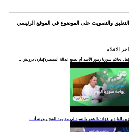
التعليق والتصويت على الموضوع في الموقع الرئيسي
اخر الافلام
.. هل تحاكم سوريا رموز الأسد أم تصنع عدالة المنتصر؟|مازن درويش|
.. زين العابدين فؤاد: -الشعر بالنسبة لي مقاومة للقبح وبدونه أنا