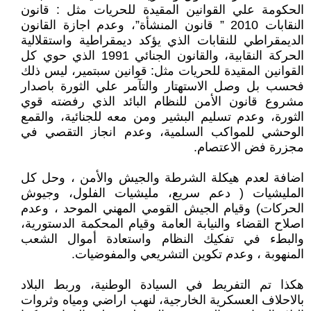
الحكومة علي القوانين المقيدة للحريات مثل : قانون
النقابات 2010 ” قانون المنشأة”، وعدم اجازة القانون
الديمقراطي للنقابات الذي يؤكد ديمقراطية واستقلالية
الحركة النقابية، والقانون الجنائي 1991 الذي حوي كل
القوانين المقيدة للحريات مثل: قوانين سبتمير، ليس ذلك
فحسب بل وصل الاستهتار والتآمر علي الثورة باصدار
مشروع قانون الأمن للنظام البائد الذي رفضته قوي
الثورة، وعدم تسليم البشير ومن معه للجنائية، والقمع
الوحشي للمواكب السلمية، وعدم انجاز التقصي في
مجزرة فض الاعتصام.
اضافة لعدم هيكلة الشرطة والجيش والأمن ، وحل كل
المليشيات ( دعم سريع، مليشيات الفلول، وجيوش
الحركات) وقيام الجيش القومي المهني الموحد ، وعدم
اصلاح القضاء والنيابة العامة وقيام المحكمة الدستورية،
والبطء في تفكيك النظام واستعادة أموال الشعب
المنهوبة ، وعدم تكوين التشريعي والمفوضيات.
هكذا تم التفريط في السيادة الوطنية، وربط البلاد
بالاحلاف العسكرية الخارجية، لنهب اراضي ومياه وثروات