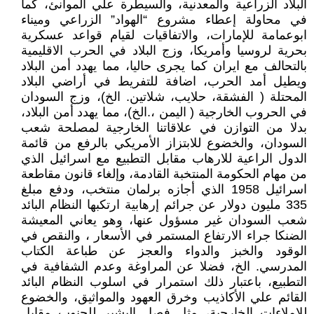
البلاد الزراعية والمعدنية، والسيطرة علي الموانئ، كما
في محاولة إعطاء مشروع “الهواد” الزراعي وميناء
ابوعمامة للإمارات، والاتفاقيات لقيام قواعد عسكرية
بحرية لروسيا وأمريكا، وزج البلاد في الحرب الاقليمية
بالتحالف مع ايران كما يجرى حاليا، مما يهدد أمن البلاد
ويطيل أمد الحرب، اضافة للتفريط في أراضي البلاد
المحتلة ( الفشقة، حلايب، شلاتين. الخ)، وزج السودان
في الحروب الخارجية ( اليمن ،.الخ)، مما يهدد أمن البلاد،
بدلا من التوازن في علاقاتنا الخارجية لمصلحة شعب
السودان، والخضوع للابتزاز الأمريكي بالرفع من قائمة
الدول الراعية للارهاب مقابل التطبيع مع اسرائيل الذي
من مهام الحكومة المنتخبة القادمة، وإلغاء قانون مقاطعة
اسرائيل 1958 الذي أجازه برلمان منتخب، ودفع مبلغ
335 مليون دولار عن جرائم إرهابية ارتكبها النظام البائد
شعب السودان غير مسؤول عنها، وهو يعاني المعيشة
الضنكا جراء الارتفاع المستمر في الأسعار ، والنقص في
الوقود والخبز والدواء والعجز عن طباعة الكتاب
المدرسي. الخ، فضلا عن المراوغة وعدم الشفافية في
التطبيع، باعتبار ذلك استمرار في اسلوب النظام البائد
القائم علي الأكاذيب وخرق العهود والمواثيق، والخضوع
للاملاءات الخارجية، مثل فصل البشير للجنوب مقابل