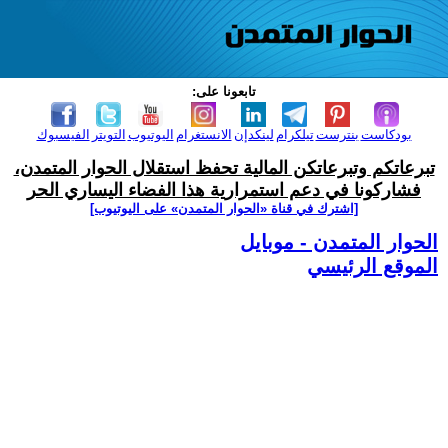
تابعونا على:
بودكاست
بنترست
تيلكرام
لينكدإن
الانستغرام
اليوتيوب
التويتر
الفيسبوك
تبرعاتكم وتبرعاتكن المالية تحفظ استقلال الحوار المتمدن،
فشاركونا في دعم استمرارية هذا الفضاء اليساري الحر
[اشترك في قناة ‫«الحوار المتمدن» على اليوتيوب]
الحوار المتمدن - موبايل
الموقع الرئيسي