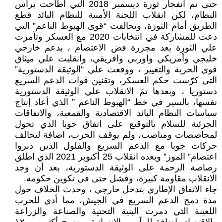
حتى تم انفجار ثورة ديسمبر 2018 التي أطاحت برأس
النظام، لكن انقلاب اللجنة الأمنية للنظام البائد قطع
الطريق أمام الثورة، وتحالفت “قوى الهبوط الناعم” التي
دعت للمشاركة في انتخابات 2020 مع العسكر وتآمرت
علي الثورة بعد مجزرة فض الاعتصام ، بدعم خارجي
خليجي وأمريكي واوربي وافريقي، وانقلبت علي ميثاق
قوي الحرية والتغيير ، ووقعت علي “الوثيقة الدستورية”
التي كرّست حكم العسكر، وتقنين قوات الدعم السريع
دستوريا ، وبعدها تمّ الانقلاب علي الوثيقة الدستورية
نفسها، بالسير في خط “الهبوط الناعم ” الذي أعاد إنتاج
سياسات النظام البائد الاقتصادية والقمعية، والاتفاقات
الجزئية للسلام بالتوقيع على اتفاق جوبا الذي تحول
لمحاصصات ومناصب، ولم يوقف الحرب، اضافة لتحالف
حركات جوبا مع الدعم السريع والفلول الذين دبروا
اعتصام” الموز” وبعده انقلاب 25 أكتوبر 2021 الذي اطلق
رصاصة الرحمة على الوثيقة الدستورية، بعد أن وجد
الانقلاب مقاومة كبيرة، وفشل حتى في تكوين حكومة.
جاء الاتفاق الإطاري بتدخل خارجي ، وحدث الخلاف حول
مدة دمج الدعم السريع في الجيش، مما أدي للحرب
اللعينة التي دمرت البنية التحتية والصناعة والزراعة