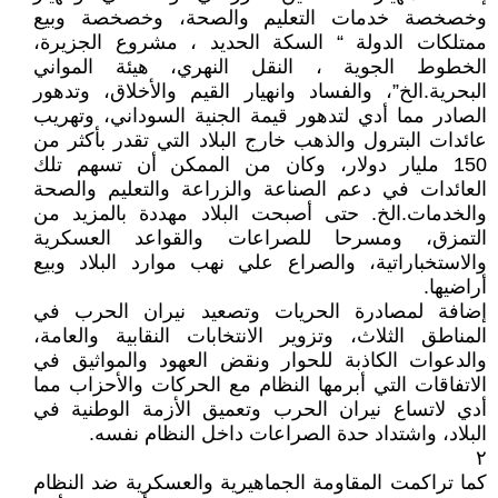
وخصخصة خدمات التعليم والصحة، وخصخصة وبيع
ممتلكات الدولة “ السكة الحديد ، مشروع الجزيرة،
الخطوط الجوية ، النقل النهري، هيئة المواني
البحرية.الخ”، والفساد وانهيار القيم والأخلاق، وتدهور
الصادر مما أدي لتدهور قيمة الجنية السوداني، وتهريب
عائدات البترول والذهب خارج البلاد التي تقدر بأكثر من
150 مليار دولار، وكان من الممكن أن تسهم تلك
العائدات في دعم الصناعة والزراعة والتعليم والصحة
والخدمات.الخ. حتى أصبحت البلاد مهددة بالمزيد من
التمزق، ومسرحا للصراعات والقواعد العسكرية
والاستخباراتية، والصراع علي نهب موارد البلاد وبيع
أراضيها.
إضافة لمصادرة الحريات وتصعيد نيران الحرب في
المناطق الثلاث، وتزوير الانتخابات النقابية والعامة،
والدعوات الكاذبة للحوار ونقض العهود والمواثيق في
الاتفاقات التي أبرمها النظام مع الحركات والأحزاب مما
أدي لاتساع نيران الحرب وتعميق الأزمة الوطنية في
البلاد، واشتداد حدة الصراعات داخل النظام نفسه.
٢
كما تراكمت المقاومة الجماهيرية والعسكرية ضد النظام