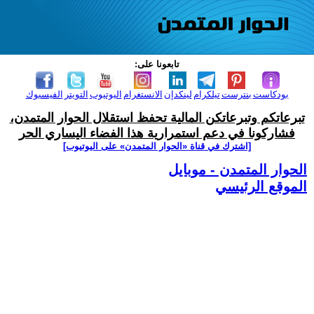
تابعونا على:
بودكاست
بنترست
تيلكرام
لينكدإن
الانستغرام
اليوتيوب
التويتر
الفيسبوك
تبرعاتكم وتبرعاتكن المالية تحفظ استقلال الحوار المتمدن،
فشاركونا في دعم استمرارية هذا الفضاء اليساري الحر
[اشترك في قناة ‫«الحوار المتمدن» على اليوتيوب]
الحوار المتمدن - موبايل
الموقع الرئيسي