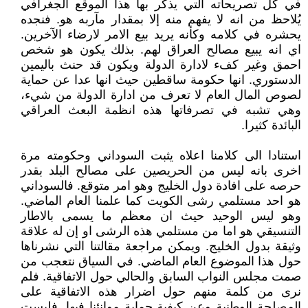
في كل تصريحاته التي يذكر بها هذا الموقع الجغرافي
يُلاحظ من انه لا يفهم منه إلا بمقدار مآربه هو. فنجده
يحشره في كلامه وكأنه يريد بيع الامر لارضاء الآخرين.
اي انه يبيع مصالح العراق لهم. بذلك يكون هو شخص
احمق وغير كفء لادارة الدولة ويكون قد حنث باليمين
الدستوري. انها حكومة ساقطين حيث انها عدا عن حماية
لصوص المال العام لا تعرف من ادارة الدولة من شيء،
وهي تشبه في تصرفاتها هذه انظمة البعث العراقي
البائدة كثيرا.
استنادا الى كلامنا اعلاه يثبت السوداني وحكومته مرة
اخرى بانه ليس من الحريصين على مصالح البلد بقدر
حرصه على افادة دول الخليج وهو امر متوقع. فالسوداني
هو احد مستلمي رشى الكويت كما علمنا العام الماضي.
وهو ليس الوحيد حيث ان معظم ما يسمى بالاطار
التنسيقي هو اما من مستلمي هذه الرشى او إن له علاقة
وثيقة بدول الخليج. ويمكن مراجعة مقالتنا التي نشرناها
حول هذا الموضوع العام الماضي. في السياق نتعجب من
صمت مجلس النواب السابق والحالي حول الاتفاقية. فلم
نرى من كلمة منهم حول اضرار هذه الاتفاقية على
المصلحة الوطنية وعن كيفية حماية موانئنا فيها. فليست