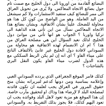
البضائع القادمة من اوروبا الى دول الخليج مع صمت تام
حول بضائع الاتجاه المعاكس. ولا يُرى من تحويل العراق
الى ممر للبضائع كيف ستفيد الاستثمارات ولا كم سيشغل
من اليد العاملة. وهو من الواضح من كون كل هذا هو
محاولة للضحك علينا بشأن الاتفاقية. وبشأن بضائع هذا
الاتجاه المعاكس نسأل من اين تأتي هذه الذاهبة الى
تركيا واوربا ؟ الجواب هو انها تأتي من موانئ دول
الخليج. لذلك نعيد السؤال اين هي مصلحة العراق من
هذا ؟ ام ان الانضمام لهذه الاتفاقية هو محاولة من
السوداني لافادة دول الخليج غير عابئ بالالتفاف الناتج
على ميناء الفاو ؟ اي انه إن لم يكن الربط السككي مع
هذه الدول لضرب ميناء الفاو يكون النقل البري
بالشاحنات ؟
كذلك فامر الموقع الجغرافي الذي يردده السوداني الغبي
وإعلامه بمناسبة ومن دونها كدعم لتبريراته بشأن منح
حقوق المرور في العراق يجب لعلمه ان تكون فائدته
لمصلحة البلد لا لإرضاء هذا وذاك او لتحقيق مآرب خاصة.
إن هذا الموقع هو مزية تعود لاهل البلد وفوائده يجب ان
تعود اليهم كذلك، فلا يجوز بذلك التفريط به. والسوداني