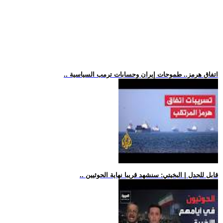
.. اتفاق هرمز.. طموحات إيران وحسابات ترمب السياسية
.. قابل للجدل | البخيتي: سنشهد قريبا نهاية الحوثيين