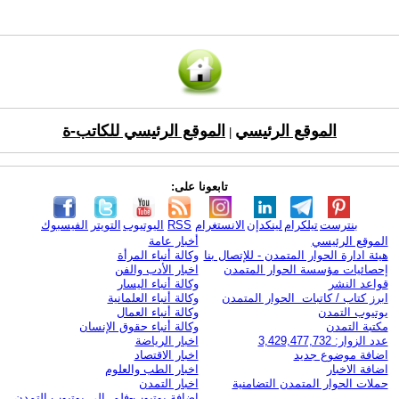
الموقع الرئيسي
الموقع الرئيسي للكاتب-ة
|
تابعونا على:
بنترست
تيلكرام
لينكدإن
الانستغرام
RSS
اليوتيوب
التويتر
الفيسبوك
الموقع الرئيسي
أخبار عامة
هيئة ادارة الحوار المتمدن - للإتصال بنا
وكالة أنباء المرأة
إحصائيات مؤسسة الحوار المتمدن
اخبار الأدب والفن
قواعد النشر
وكالة أنباء اليسار
ابرز كتاب / كاتبات الحوار المتمدن
وكالة أنباء العلمانية
يوتيوب التمدن
وكالة أنباء العمال
مكتبة التمدن
وكالة أنباء حقوق الإنسان
عدد الزوار: 3,429,477,732
اخبار الرياضة
اضافة موضوع جديد
اخبار الاقتصاد
اضافة الاخبار
اخبار الطب والعلوم
حملات الحوار المتمدن التضامنية
اخبار التمدن
إضافة يوتيوب-فلم إلى يوتيوب التمدن