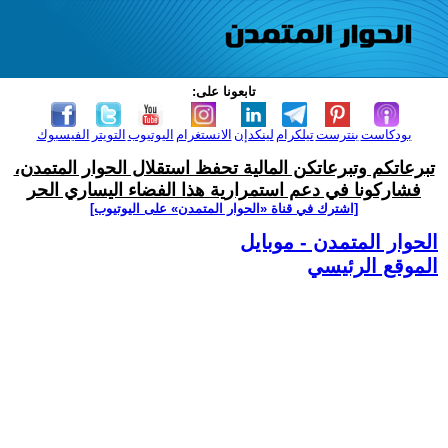
تابعونا على:
بودكاست
بنترست
تيلكرام
لينكدإن
الانستغرام
اليوتيوب
التويتر
الفيسبوك
تبرعاتكم وتبرعاتكن المالية تحفظ استقلال الحوار المتمدن،
فشاركونا في دعم استمرارية هذا الفضاء اليساري الحر
[اشترك في قناة ‫«الحوار المتمدن» على اليوتيوب]
الحوار المتمدن - موبايل
الموقع الرئيسي