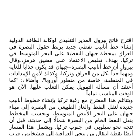
اقترح فاتح بيرول المدير التنفيذي لوكالة الطاقة الدولية
إنشاء خط أنابيب نفطي جديد يربط حقول البصرة في
العراق بمحطة جيهان النفطية على البحر المتوسط في
تركيا، بهدف تقليص الاعتماد على مضيق هرمز،.وقال
بيرول أن خط أنابيب البصرة–جيهان قد يكون جذاباً للغاية
ومهماً جداً لكل من العراق وتركيا، وكذلك لأمن الإمدادات
في المنطقة، خاصة من منظور أوروبا". وأضاف: "كما
أعتقد أن مسألة التمويل يمكن التغلب عليها. الآن هو
الوقت المناسب تماماً
ويتناغم هذا المقترح مع رغبة تركيا بإنشاء خطوط أنابيب
جديدة لنقل النفط والغاز الطبيعي من البصرة إلى ميناء
جيهان على البحر الأبيض المتوسط، وبحسب المخطط
ينقل النفط الخام من البصرة شمالًا إلى حديثة، قبل أن
تتجه نحو سيلوبي في جنوب تركيا. ويشمل هذا المسار
أيضًا نقطة انتقال من بيجي العراقية إلى فيشخابور، قرب