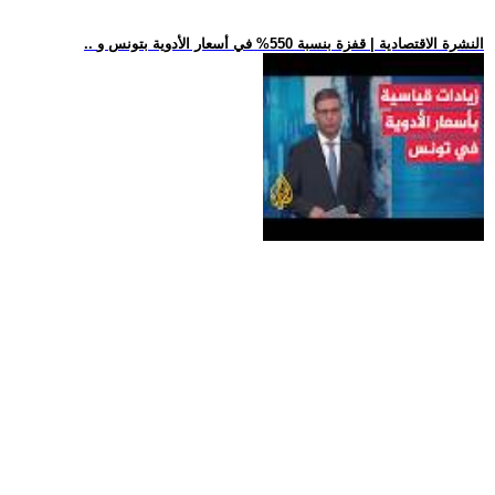
.. النشرة الاقتصادية | قفزة بنسبة 550% في أسعار الأدوية بتونس و