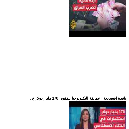
.. نافذة اقتصادية | عمالقة التكنولوجيا ينفقون 170 مليار دولار ع