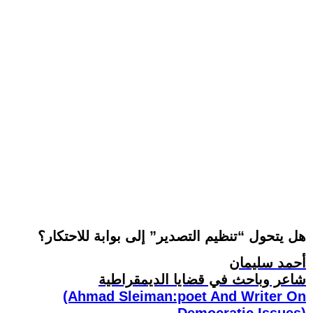
هل يتحول “تنظيم التصدير” إلى بوابة للاحتكار؟
أحمد سليمان
شاعر وباحث في قضايا الديمقراطية
(Ahmad Sleiman:poet And Writer On
Democratic Issues)