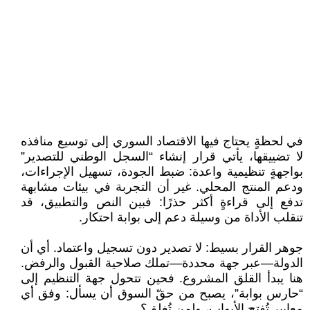
في لحظةٍ يحتاج فيها الاقتصاد السوري إلى توسيع منافذه
لا تضييقها، يأتي قرار إنشاء “السجل الوطني للتصدير”
بواجهةٍ تنظيمية واعدة: ضبط الجودة، تسهيل الإجراءات،
ودعم المنتج المحلي. غير أن التجربة في بيئات مشابهة
تدفع إلى قراءةٍ أكثر حذرًا: فبين النص والتطبيق، قد
تنقلب الأداة من وسيلة دعم إلى بوابة احتكار.
جوهر القرار بسيط: لا تصدير دون تسجيل واعتماد. أي أن
الدولة—عبر جهة محددة—تملك صلاحية القبول والرفض.
هنا يبدأ القلق المشروع. فحين تتحول جهة التنظيم إلى
“حارس بوابة”، يصبح من حقّ السوق أن يسأل: وفق أي
معايير تُفتح الأبواب، ولمن تُغلق؟