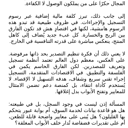
المجال حكرًا على من يملكون الوصول لا الكفاءة.
إلى جانب ذلك، تبرز كلفة مالية إضافية عبر رسوم
التسجيل والإجراءات. في ظروف طبيعية قد تبدو هذه
الرسوم هامشية، لكنها في اقتصادٍ هش قد تكون الفارق
بين الربح والخسارة. كل عبء جديد يُضاف إلى كاهل
المنتج، ينعكس مباشرة على قدرته التنافسية في الخارج.
لا يعني ذلك أن فكرة تنظيم التصدير بحد ذاتها مرفوضة.
على العكس، معظم دول العالم تعتمد أنظمة تسجيل
وتعريف للمصدرين. لكن الفارق الحاسم يكمن في
الفلسفة والتطبيق. في الاقتصادات المتقدمة، التسجيل
إجراء تقني سريع وشفاف، هدفه التسهيل لا الإقصاء. لا
يُستخدم كأداة انتقاء، بل كمنصة دعم تضمن الامتثال
للمعايير وتفتح الأبواب بدل إغلاقها.
المسألة إذن ليست في وجود السجل، بل في طبيعته:
هل هو قاعدة بيانات لخدمة السوق، أم بوابة عبور يتحكم
بها القليلون؟ هل يُبنى على معايير واضحة قابلة للطعن،
أم على تقديرات فضفاضة تُدار خلف الأبواب المغلقة؟