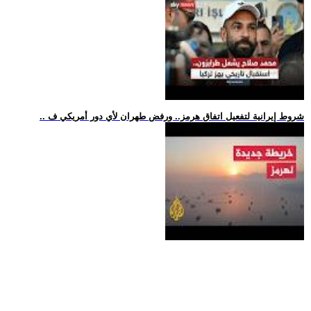
.. شروط إيرانية لتفعيل اتفاق هرمز.. ورفض طهران لأي دور أمريكي ف