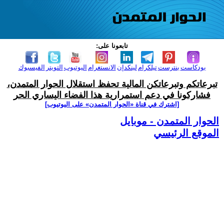
تابعونا على:
بودكاست
بنترست
تيلكرام
لينكدإن
الانستغرام
اليوتيوب
التويتر
الفيسبوك
تبرعاتكم وتبرعاتكن المالية تحفظ استقلال الحوار المتمدن،
فشاركونا في دعم استمرارية هذا الفضاء اليساري الحر
[اشترك في قناة ‫«الحوار المتمدن» على اليوتيوب]
الحوار المتمدن - موبايل
الموقع الرئيسي