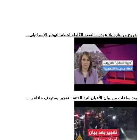
.. خروج من غزة بلا عودة.. القصة الكاملة لخطة التهجير الإسرائيلي
.. بعد ساعات من بيان الأعيان لنبذ الفتنة.. تفجير يستهدف حافلة ر