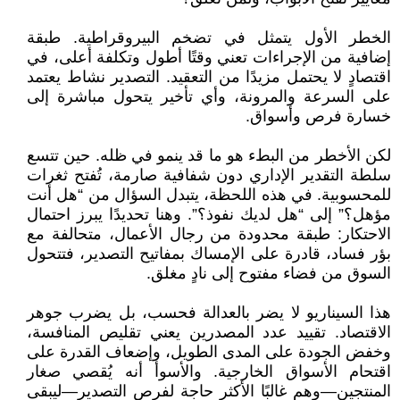
الخطر الأول يتمثل في تضخم البيروقراطية. طبقة
إضافية من الإجراءات تعني وقتًا أطول وتكلفة أعلى، في
اقتصادٍ لا يحتمل مزيدًا من التعقيد. التصدير نشاط يعتمد
على السرعة والمرونة، وأي تأخير يتحول مباشرة إلى
خسارة فرص وأسواق.
لكن الأخطر من البطء هو ما قد ينمو في ظله. حين تتسع
سلطة التقدير الإداري دون شفافية صارمة، تُفتح ثغرات
للمحسوبية. في هذه اللحظة، يتبدل السؤال من “هل أنت
مؤهل؟” إلى “هل لديك نفوذ؟”. وهنا تحديدًا يبرز احتمال
الاحتكار: طبقة محدودة من رجال الأعمال، متحالفة مع
بؤر فساد، قادرة على الإمساك بمفاتيح التصدير، فتتحول
السوق من فضاء مفتوح إلى نادٍ مغلق.
هذا السيناريو لا يضر بالعدالة فحسب، بل يضرب جوهر
الاقتصاد. تقييد عدد المصدرين يعني تقليص المنافسة،
وخفض الجودة على المدى الطويل، وإضعاف القدرة على
اقتحام الأسواق الخارجية. والأسوأ أنه يُقصي صغار
المنتجين—وهم غالبًا الأكثر حاجة لفرص التصدير—ليبقى