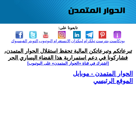
تابعونا على:
بودكاست
بنترست
تيلكرام
لينكدإن
الانستغرام
اليوتيوب
التويتر
الفيسبوك
تبرعاتكم وتبرعاتكن المالية تحفظ استقلال الحوار المتمدن،
فشاركونا في دعم استمرارية هذا الفضاء اليساري الحر
[اشترك في قناة ‫«الحوار المتمدن» على اليوتيوب]
الحوار المتمدن - موبايل
الموقع الرئيسي