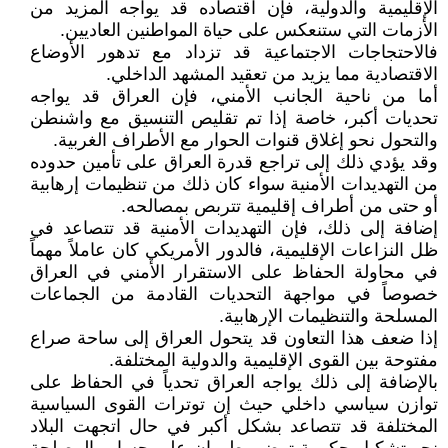
الإقليمية والدولية، فإن اقتصاده قد يواجه المزيد من
الأزمات التي ستنعكس على حياة المواطنين العاديين.
فالاحتجاجات الاجتماعية قد تزداد مع تدهور الأوضاع
الاقتصادية مما يزيد من تعقيد المشهد الداخلي.
أما من ناحية الجانب الأمني، فإن العراق قد يواجه
تحديات أكبر، خاصة إذا تم تقليص التنسيق مع واشنطن
والتحول نحو إغلاق قنوات الحوار مع الأطراف الغربية.
وقد يؤدي ذلك إلى تراجع قدرة العراق على تأمين حدوده
من التهديدات الأمنية سواء كان ذلك من تنظيمات إرهابية
أو حتى من أطراف إقليمية تتربص بمصالحه.
إضافة إلى ذلك، فإن التهديدات الأمنية قد تتصاعد في
ظل النزاعات الإقليمية، فالدور الأمريكي كان عاملاً مهماً
في محاولة الحفاظ على الاستقرار الأمني في العراق
خصوصاً في مواجهة التحديات القادمة من الجماعات
المسلحة والتنظيمات الإرهابية.
إذا ضعف هذا التعاون قد يتحول العراق إلى ساحة صراع
مفتوحة بين القوى الإقليمية والدولية المختلفة.
بالإضافة إلى ذلك يواجه العراق تحدياً في الحفاظ على
توازن سياسي داخلي حيث إن توترات القوى السياسية
المختلفة قد تتصاعد بشكل أكبر في حال اتجهت البلاد