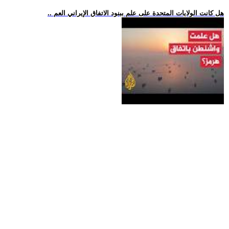
.. هل كانت الولايات المتحدة على علم ببنود الاتفاق الإيراني العم