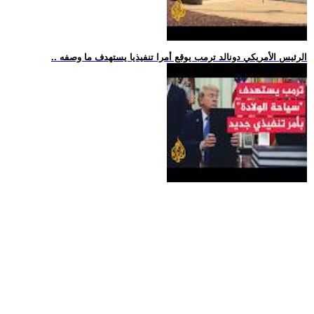
.. الرئيس الأمريكي دونالد ترمب يوقع أمرا تنفيذيا يستهدف ما وصفه