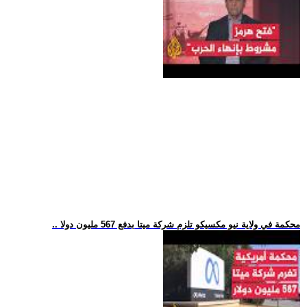
.. محكمة في ولاية نيو مكسيكو تلزم شركة ميتا بدفع 567 مليون دولا