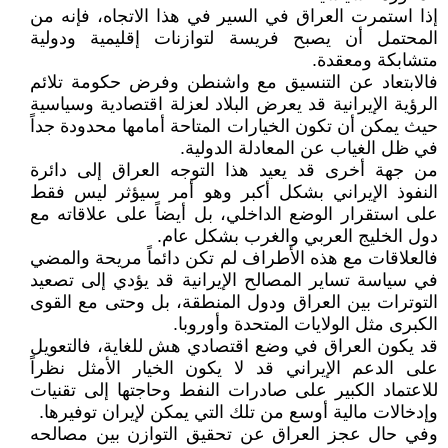
إذا استمرت العراق في السير في هذا الاتجاه، فإنه من
المحتمل أن يصبح فريسة لتوازنات إقليمية ودولية
متشابكة ومعقدة.
فالابتعاد عن التنسيق مع واشنطن وفرض حكومة تلائم
الرؤية الإيرانية قد يعرض البلاد لعزلة اقتصادية وسياسية
حيث يمكن أن تكون الخيارات المتاحة أمامها محدودة جداً
في ظل الغياب عن المعادلة الدولية.
من جهة أخرى قد يعيد هذا التوجه العراق إلى دائرة
النفوذ الإيراني بشكل أكبر وهو أمر سيؤثر ليس فقط
على استقرار الوضع الداخلي، بل أيضاً على علاقاته مع
دول الخليج العربي والغرب بشكل عام.
فالعلاقات مع هذه الأطراف لم تكن دائماً مريحة والمضي
في سياسة تساير المصالح الإيرانية قد يؤدي إلى تصعيد
التوترات بين العراق ودول المنطقة، بل وحتى مع القوى
الكبرى مثل الولايات المتحدة وأوروبا.
قد يكون العراق في وضع اقتصادي هش للغاية، فالتعويل
على الدعم الإيراني قد لا يكون الخيار الأمثل نظراً
للاعتماد الكبير على صادرات النفط وحاجتها إلى تقنيات
وإدخالات مالية أوسع من تلك التي يمكن لإيران توفيرها.
وفي حال عجز العراق عن تحقيق التوازن بين مصالحه