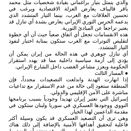
والذي يتمثل بتيار براغماتي بقيادة شخصيات مثل محمد
باقر قاليباف يعارض العزلة الاقتصادية ويرغب في
تحسين العلاقات مع الغرب، بينما التيار المتشدد الذي
يدعمه الحرس الثوري الإيراني يعارض بشدة أي تنازل قد
يعتبر تراجعاً عن المبادئ الثورية.
هذه الانقسامات تجعل أي اتفاق صعباً حيث أن أي خطوة
لتقليص التوترات مع الغرب ستكون بمثابة اختبار لنفوذ
التيار المتشدد.
أي تنازل جوهري في هذه الحالة من إيران يمكن أن
يؤدي إلى أزمة سياسية داخلية مما قد يهدد استقرار
الحكومة ويعزز مشاعر الغضب داخل الشارع الإيراني.
● المسار الثالث
إذا انهارت الهدنة واندلعت التصعيدات مجدداً، فإن
المنطقة ستعود إلى حالة من عدم الاستقرار مع تداعيات
مباشرة على الأمن الإقليمي والدولي.
إسرائيل التي تعتبر إيران تهديداً وجودياً بسبب برنامجها
النووي ووجودها العسكري في سوريا ولبنان ستكون في
مقدمة الداعمين لهذا الخيار.
وهي ترى أن التصعيد العسكري قد يكون وسيلة أكثر
فاعلية لتحقيق أهدافها الأمنية بالإضافة إلى ذلك هناك