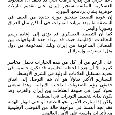
دعم جزئي من إدارة ترامب التي قد تعتقد أن الضغوط
العسكرية المكثفة ستجبر إيران على تقديم تنازلات
جوهرية بشأن برنامجها النووي.
إن عودة التصعيد ستخلق دورة جديدة من العنف في
المنطقة ما يهدد بزيادة التوترات في أماكن مثل العراق
وسوريا واليمن.
كما أن التصعيد العسكري قد يؤدي إلى إعادة رسم
التحالفات الإقليمية حيث قد تزداد حدة المواجهات بين
الفصائل المدعومة من إيران وتلك المدعومة من دول
مثل السعودية وإسرائيل.
على الرغم من أن كل من هذه الخيارات تحمل مخاطر
كبيرة، إلا أن هذه اللحظة الحاسمة قد تكون حاسمة في
تحديد مستقبل العلاقات الدولية في الشرق الأوسط.
السيناريو الأكثر تفاؤلاً هو أن يتم التوصل إلى اتفاق
حقيقي رغم الصعوبات الداخلية الإيرانية وهذا سيعني
تحولاً كبيراً في طبيعة العلاقات بين إيران والغرب وقد
يكون بداية لتخفيف التوترات في المنطقة.
ولكن إذا سارت الأمور نحو التصعيد أو حتى انهيار الهدنة
فقد نجد أنفسنا في مواجهة حالة من الفوضى الإقليمية
مع تأثيرات واسعة على الأمن العالمي.