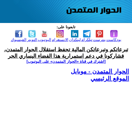
تابعونا على:
بودكاست
بنترست
تيلكرام
لينكدإن
الانستغرام
اليوتيوب
التويتر
الفيسبوك
تبرعاتكم وتبرعاتكن المالية تحفظ استقلال الحوار المتمدن،
فشاركونا في دعم استمرارية هذا الفضاء اليساري الحر
[اشترك في قناة ‫«الحوار المتمدن» على اليوتيوب]
الحوار المتمدن - موبايل
الموقع الرئيسي