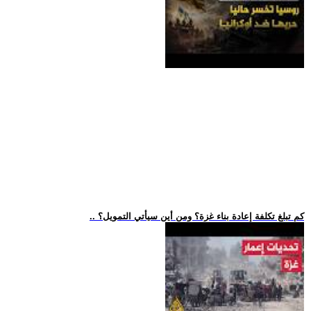
.. كم تبلغ تكلفة إعادة بناء غزة؟ ومن أين سيأتي التمويل؟