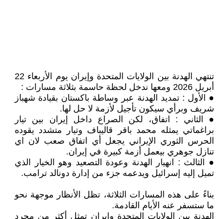
‏تنتهي الهدنة بين الولايات المتحدة وإيران يوم الأربعاء 22
أبريل 2026 ومعها ندخل لحظة حاسمة بثلاثة مسارات :
● الأول : تمديد الهدنة عبر وساطة باكستان بقيادة شهباز
شريف وبرأي سيكون تأجيل لأزمة لا حل لها.
● الثاني : اتفاق، لكن الصراع داخل إيران بين تيار
براغماتي يمثله محمد باقر قاليباف وتيار متشدد يقوده
الحرس الثوري الإيراني يجعل أي اتفاق صعب لان اي
تنازل جوهري بيعمل أزمة كبيرة في إيران.
● الثالث : انهيار الهدنة وعودة التصعيد وهو الخيار الذي
تميل إليه إسرائيل ويدعمه جزء من إدارة دونالد ترامب.
بناءً على هذه المسارات الثلاثة، تظل الأنظار موجهة نحو
ما ستسفر عنه الأيام القادمة.
الهدنة بين الولايات المتحدة وإيران تمثل أكثر من مجرد