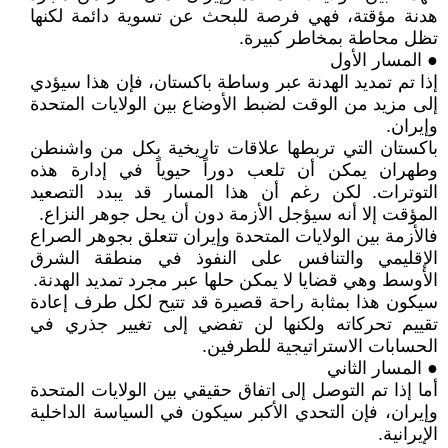
هدنة مؤقتة، فهي فرصة للبحث عن تسوية دائمة لكنها
تظل محاطة بمخاطر كبيرة.
● المسار الأول
إذا تم تمديد الهدنة عبر وساطة باكستان، فإن هذا سيؤدي
إلى مزيد من الوقت لضبط الأوضاع بين الولايات المتحدة
وإيران.
باكستان التي تربطها علاقات تاريخية بكل من واشنطن
وطهران يمكن أن تلعب دوراً حيوياً في إدارة هذه
التوترات. لكن رغم أن هذا المسار قد يبدد التصعيد
المؤقت إلا أنه سيؤجل الأزمة دون أن يحل جوهر النزاع.
فالأزمة بين الولايات المتحدة وإيران تتعلق بجوهر الصراع
الإقليمي والتنافس على النفوذ في منطقة الشرق
الأوسط وهي قضايا لا يمكن حلها عبر مجرد تمديد الهدنة.
سيكون هذا بمثابة راحة قصيرة قد تتيح لكل طرف إعادة
تقييم تحركاته ولكنها لن تفضي إلى تغيير جذري في
الحسابات الاستراتيجية للطرفين.
● المسار الثاني
أما إذا تم التوصل إلى اتفاق حقيقي بين الولايات المتحدة
وإيران، فإن التحدي الأكبر سيكون في السياسة الداخلية
الإيرانية.