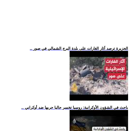
.. الجزيرة ترصد آثار الغارات على بلدة البرج الشمالي في صور
.. باحث في الشؤون الأوكرانية: روسيا تخسر حاليا حربها ضد أوكراني