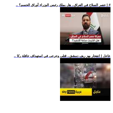
.. حصر السلاح في العراق.. هل يملك رئيس الوزراء أوراق الحسم؟ | #
.. عاجل | انفجار يهز ريف دمشق.. قتلى وجرحى في استهداف حافلة ركا