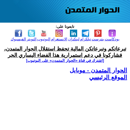
تابعونا على:
بودكاست
بنترست
تيلكرام
لينكدإن
الانستغرام
اليوتيوب
التويتر
الفيسبوك
تبرعاتكم وتبرعاتكن المالية تحفظ استقلال الحوار المتمدن،
فشاركونا في دعم استمرارية هذا الفضاء اليساري الحر
[اشترك في قناة ‫«الحوار المتمدن» على اليوتيوب]
الحوار المتمدن - موبايل
الموقع الرئيسي