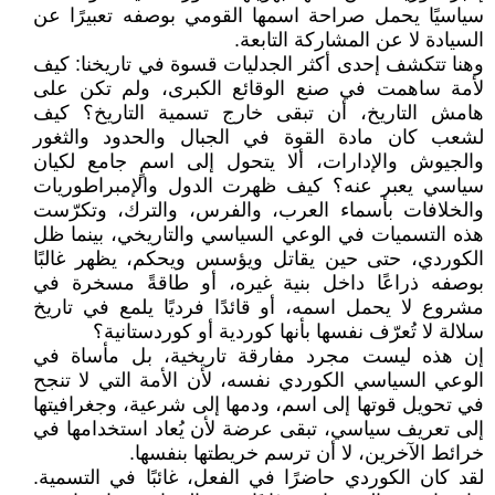
سياسيًا يحمل صراحة اسمها القومي بوصفه تعبيرًا عن
السيادة لا عن المشاركة التابعة.
وهنا تتكشف إحدى أكثر الجدليات قسوة في تاريخنا: كيف
لأمة ساهمت في صنع الوقائع الكبرى، ولم تكن على
هامش التاريخ، أن تبقى خارج تسمية التاريخ؟ كيف
لشعب كان مادة القوة في الجبال والحدود والثغور
والجيوش والإدارات، ألا يتحول إلى اسمٍ جامع لكيان
سياسي يعبر عنه؟ كيف ظهرت الدول والإمبراطوريات
والخلافات بأسماء العرب، والفرس، والترك، وتكرّست
هذه التسميات في الوعي السياسي والتاريخي، بينما ظل
الكوردي، حتى حين يقاتل ويؤسس ويحكم، يظهر غالبًا
بوصفه ذراعًا داخل بنية غيره، أو طاقةً مسخرة في
مشروع لا يحمل اسمه، أو قائدًا فرديًا يلمع في تاريخ
سلالة لا تُعرّف نفسها بأنها كوردية أو كوردستانية؟
إن هذه ليست مجرد مفارقة تاريخية، بل مأساة في
الوعي السياسي الكوردي نفسه، لأن الأمة التي لا تنجح
في تحويل قوتها إلى اسم، ودمها إلى شرعية، وجغرافيتها
إلى تعريف سياسي، تبقى عرضة لأن يُعاد استخدامها في
خرائط الآخرين، لا أن ترسم خريطتها بنفسها.
لقد كان الكوردي حاضرًا في الفعل، غائبًا في التسمية.