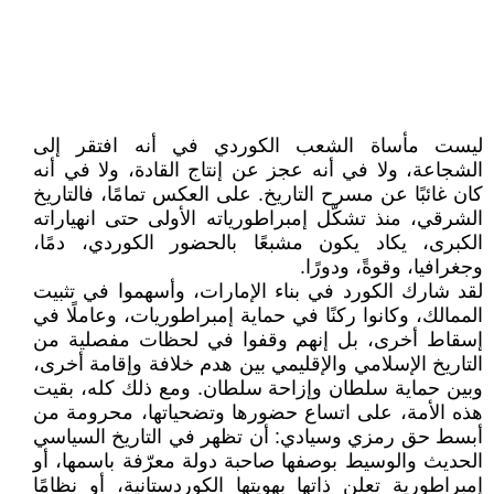
ليست مأساة الشعب الكوردي في أنه افتقر إلى
الشجاعة، ولا في أنه عجز عن إنتاج القادة، ولا في أنه
كان غائبًا عن مسرح التاريخ. على العكس تمامًا، فالتاريخ
الشرقي، منذ تشكّل إمبراطورياته الأولى حتى انهياراته
الكبرى، يكاد يكون مشبعًا بالحضور الكوردي، دمًا،
وجغرافيا، وقوةً، ودورًا.
لقد شارك الكورد في بناء الإمارات، وأسهموا في تثبيت
الممالك، وكانوا ركنًا في حماية إمبراطوريات، وعاملًا في
إسقاط أخرى، بل إنهم وقفوا في لحظات مفصلية من
التاريخ الإسلامي والإقليمي بين هدم خلافة وإقامة أخرى،
وبين حماية سلطان وإزاحة سلطان. ومع ذلك كله، بقيت
هذه الأمة، على اتساع حضورها وتضحياتها، محرومة من
أبسط حق رمزي وسيادي: أن تظهر في التاريخ السياسي
الحديث والوسيط بوصفها صاحبة دولة معرّفة باسمها، أو
إمبراطورية تعلن ذاتها بهويتها الكوردستانية، أو نظامًا