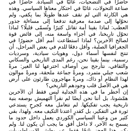
حاضرًا في التضحيات، غائبًا في السيادة. حاضرًا في
صناعة التحولات، غائبًا في احتكار معناها السياسي. وهذه
هي الكارثة التي لم نقف عندها طويلًا بما يكفي، ولم
نحوّلها إلى صدمة معرفية تدفعنا إلى مساءلة جذور
العطب: لماذا بقينا أمة تقاتل كثيرًا وتُسمّى قليلًا؟ لماذا
تحوّل تاريخنا، في أجزاء واسعة منه، إلى فائض قوة
لصالح الآخرين؟ لماذا استطاعت أمم أقل حضورًا في
الجغرافيا الصلبة، وأقل دفعًا للدم في بعض المراحل، أن
تنتج لنفسها أسماء دول، وهويات سيادية، وسرديات
رسمية، بينما بقينا نحن، رغم المدى التاريخي والسكاني
والثقافي، نتأرجح بين أوصاف اخترعها لنا الغير: مرةً
شعب جبلي متمرد، ومرةً جماعة ملحقة، ومرةً موالون
لهذا النظام أو ذاك، ومرةً مهاجرون طارئون على أرض
هي في الأصل قلب وجودهم التاريخي؟
إن أخطر ما في هذه الجدلية ليس فقط أن الآخرين
همّشونا، بل أننا نحن أيضًا لم نقرأ التهميش بوصفه بنية
تاريخية يجب تفكيكها. لم نتعامل معه كجرحٍ يستدعي
ثورة في التفكير، بل كقدرٍ اعتدنا التكيف معه. ولهذا، بقي
كثير من وعينا السياسي الكوردي يعمل داخل حدود ما
يسمح به الآخر، لا داخل أفق ما يجب أن يكون لنا. ولم
يكن هذا العجز ناتجًا فقط عن بطش الإمبراطوريات