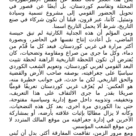
المحتلة وتقاسم كوردستان، بل أيضًا عن قصور في
تحويل الحضور القومي إلى مشروع تسمية وسيادة
وتمثيل. كأننا، عبر قرون، قبلنا أن نكون شركاء في صنع
التاريخ، شرط ألا يحمل التاريخ اسمنا.
ومن المؤلم أن هذه الجدلية الكارثية لم تبق حبيسة
الماضي، بل أعادت إنتاج نفسها في الحاضر، وبصورة
أكثر مرارة في غربي كوردستان. فبعد كل ما قُدّم من
دماء، وكل ما جرى من صراع ومقاومة وتضحيات، كان
يُفترض أن تكون اللحظة التاريخية الراهنة لحظة تثبيت
البعد القومي لغربي كوردستان، وتعويم الشعب الكوردي
سياسيًا على جغرافيته، بوصفه صاحب الأرض والقضية
والحق التاريخي. لكن ما حدث، في جوانب خطيرة منه،
هو العكس: لم يُعرّف غربي كوردستان تعريفًا قوميًّا
صريحًا بقدر ما جرى الالتفاف على هذا التعريف،
وتخفيفه، وتذويبه داخل صيغ إدارية وسياسية مفتوحة،
حتى بدا الكوردي مرة أخرى، بعد كل هذه التضحيات،
وكأنه لا يزال مطالبًا بإثبات علاقته بأرضه، أو بمشاركة
الآخرين في إدارة جغرافيته من موقع المالك المتردد لا
من موقع الشعب المؤسس.
ومع مرور الزمن، تفاقمت المفارقة أكثر. بدل أن تُبنى