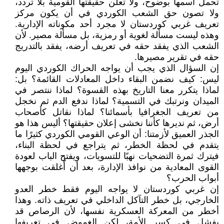
تحمل اسمها بوضوح، ولا تعلن حقيقتها القومية بلا تردد،
ولا تصون حق الشعب الكوردي في أن يكون مركز
تعريف غربي كوردستان لا مجرد أحد مكوناته الإدارية.
وهذه ليست مسألة لغوية أو رمزية، بل مسألة مصير. لأن
الشعب الذي يفقد حقه في تعريف أرضه، يفقد بالتدريج
حقه في تقرير مصيرها.
إن السؤال الذي يجب أن يواجه الحراك الكوردي اليوم
ليس: كيف نضمن البقاء داخل المعادلات القائمة؟ بل:
لماذا يتكرر معنا التاريخ بهذه القسوة؟ لماذا ننتصر في
الميدان ونرتبك في التسمية؟ لماذا ندفع الدم ثم نخجل
من تعريف الجغرافيا بأسمائنا؟ لماذا نقاتل كأصحاب
أرض، ثم نديرها كأننا نخشى إعلان حقيقتها؟ أليس هذا هو
الجذر العميق لأزمتنا: أن الوعي القومي الكوردي كثيرًا ما
يتقدم في لحظة الخطر، ثم يتراجع في لحظة البناء،
فيترك ثمرة التضحيات نهبًا للتسويات، ويفتح الباب لعودة
القوى المعادية من نوافذ الإدارة، بعد أن أُغلقت بوجهها
أبواب الحرب؟
إن غربي كوردستان لا يواجه اليوم فقط خطر العدو
الخارجي، بل خطر التآكل الداخلي في تعريف ذاته. وهذا
أخطر من المعركة العسكرية نفسها، لأن الرصاص قد
يفشل في كسر الأمة، لكن الغموض في تعريفها