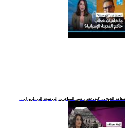
.. -صناعة الخوف-.. كيف تحول عبور المهاجرين إلى سبتة إلى -غزو- ل