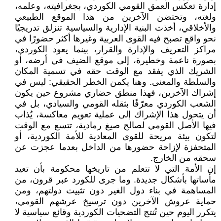
إدارة تعكس العمق القومي الكوردي، بجغرافيته، وعلمه،
ولغته، وتحتضن الآخرين من هذا الموقع الطبيعي
والأخلاقي، أخذت البنية الإدارية والسياسية تنزلق تدريجيًا
نحو واقع تصبح فيه القوى العربية وغيرها أكثر حضورًا في
مراكز التعريف والإدارة والقرار، بينما يعود الكوردي،
بصورة ناعمة وخطيرة، إلى موقع الضيف في أرضه، أو
الشريك الذي يفقد مع الوقت حقه في تسمية المكان
والسلطة والمعنى. وهنا يكمن الخطر الحقيقي: ليس في
إشراك الآخرين، فهذا منطق حضاري مشروع حين يكون
الشعب الكوردي معرّفًا بثقله القومي والسيادي، بل في
أن يتحول هذا الإشراك إلى عملية تعويم معاكسة، يُذاب
فيها الأصل القومي لصالح صيغ رمادية، تتسع مع الوقت
لتكون بيئة مريحة للقوى المعادية للأمة الكوردية، أو
المتحفزة لإزاحة حضورها من الداخل بعدما عجزت عن
سحقه من الخارج.
إن الأمة التي لا تتعلم من تاريخها محكومة بأن تعيد
مأساتها بأشكال جديدة. وما جرى للكورد عبر قرون، من
المساهمة في بناء دول الغير دون تثبيت دولتهم، ومن
حماية عروش الآخرين دون ترسيخ عرشهم القومي،
يتكرر اليوم حين تُنتج التضحيات الكوردية وقائع سياسية لا