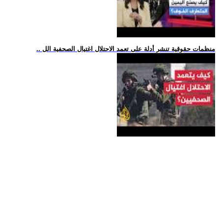
.. منظمات حقوقية تنشر أدلة على تعمد الاحتلال اغتيال الصحفية الل