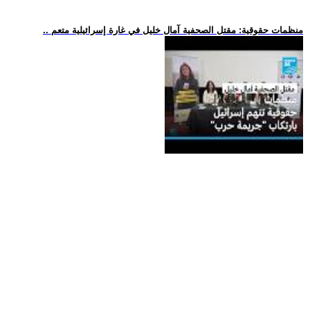
.. منظمات حقوقية: مقتل الصحفية آمال خليل في غارة إسرائيلية متعم