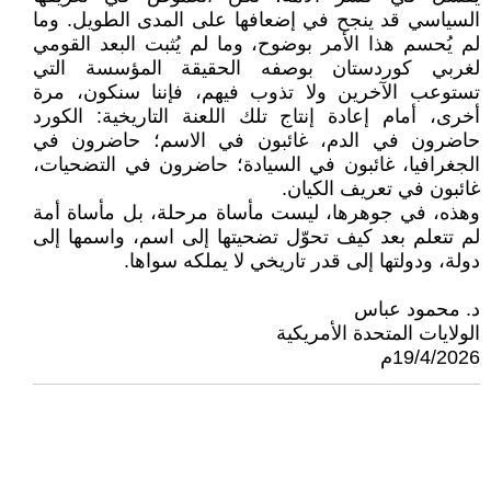
السياسي قد ينجح في إضعافها على المدى الطويل. وما
لم يُحسم هذا الأمر بوضوح، وما لم يُثبت البعد القومي
لغربي كوردستان بوصفه الحقيقة المؤسسة التي
تستوعب الآخرين ولا تذوب فيهم، فإننا سنكون، مرة
أخرى، أمام إعادة إنتاج تلك اللعنة التاريخية: الكورد
حاضرون في الدم، غائبون في الاسم؛ حاضرون في
الجغرافيا، غائبون في السيادة؛ حاضرون في التضحيات،
غائبون في تعريف الكيان.
وهذه، في جوهرها، ليست مأساة مرحلة، بل مأساة أمة
لم تتعلم بعد كيف تحوّل تضحيتها إلى اسم، واسمها إلى
دولة، ودولتها إلى قدر تاريخي لا يملكه سواها.
د. محمود عباس
الولايات المتحدة الأمريكية
19/4/2026م