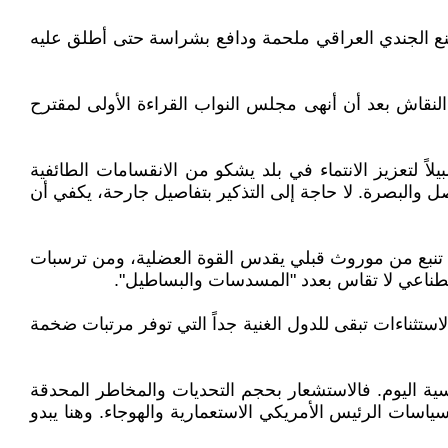
وسام شرف زرعه جنود العراق في فلسطين عام 1948، في مدينة الخليل صنع الجندي العراقي ملحمة ودافع بشراسة حتى أطلق عليه
النقاش بعد أن أنهى مجلس النواب القراءة الأولى لمقترح
لاً لتعزيز الانتماء في بلد يشكو من الانقسامات الطائفية
ل والبصرة. لا حاجة إلى التذكير بتفاصيل جارحة، يكفي أن
ة تنبع من موروث قبلي يقدس القوة العضلية، ومن ترسبات
صطناعي لا تقاس بعدد "المسدسات والبساطيل".
استثناءات تبقى للدول الغنية جداً التي توفر مرتبات ضخمة
سية اليوم. فالاستشعار بحجم التحديات والمخاطر المحدقة
اسات الرئيس الأمريكي الاستعمارية والهوجاء. وهنا يبدو