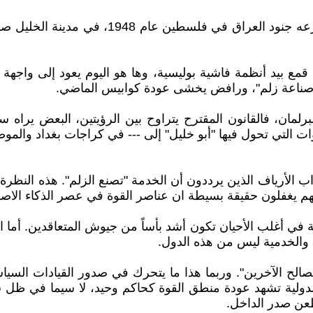
في ذاكرة العراقيين يعبر لقب "أبو خليل" عن 
قمع بيد أنظمة فاشية بوليسية، وها هو اليوم يعود إلى واجهة 
 "صناعة زلم"، ورافض يخشى عودة كوابيس الماضي.
رلمان، فالقانون المقترح يتراوح بين الرؤيتين، البعض يراه سبي
ت التي تحول فيها "أبو خليل" إلى --- في كراجات بغداد والموص
 الأرياف الذين يرددون أن الخدمة "تصنع الزلم". هذه النظر
 أنهم يغفلون حقيقة بسيطة ان عناصر القوة في عصر الذكاء الا
ة في أغلب الأحيان تكون أشد بأساً من جيوش المتعاقدين. أما ال
ة والخدمية ليس من هذه الدول.
صالح الآخرين". وربما هذا ما يتحرك في صدور القيادات السيا
لدولية تشهد عودة منطق القوة كحاكم وحيد، لا سيما في ظل سي
عن صدر الداخل.