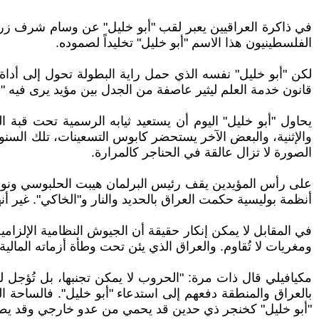
الفلسطينيون هذا الاسم "أبو خليل" تخليداً لصموده.
لكن "أبو خليل" نفسه الذي حمل راية البطولة تحول إلى أداة 
قانون خدمة العلم ليثير عاصفة من الجدل بين مؤيد يرى فيه
يحاول "أبو خليل" اليوم أن يستعيد ثيابه الرسمية تحت قبة الب
والإثنية، والبعض الآخر يستحضر كابوس التسعينات، تلك السنوا
الصورة لا تزال عالقة في الحناجر كالمرارة.
على رأس المؤيدين يقف رئيس البرلمان هيبت الحلبوسي ونواب
أنظمة بوليسية حكمت العراق بالحديد والنار و"الخاكي". غير
في المقابل لا يمكن إنكار حقيقة أن الجيوش النظامية الإلزامي
ومغريات لا تُقاوم. والعراق الذي يئن تحت وطأة أزماته المالي
مكيافيلي قال ذات مرة: "الحروب لا يمكن تجنبها، بل تُؤجل ل
بالعراق والمنطقة دفعهم إلى استدعاء "أبو خليل". فالساحة ا
"أبو خليل" كخنجر ذي حدين قد يحمي من عدو خارجي وقد يط