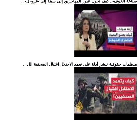
.. -صناعة الخوف-.. كيف تحول عبور المهاجرين إلى سبتة إلى -غزو- ل
.. منظمات حقوقية تنشر أدلة على تعمد الاحتلال اغتيال الصحفية الل