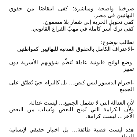
صرختنا واضحة ومباشرة: كفى انتقاصًا من حقوق
البهائيين في مصر.
كفى تحويل الحرية إلى شعار بلا مضمون.
كفى ترك أسر كاملة في مهبّ الفراغ القانوني.
نطالب بوضوح:
-الاعتراف الكامل بالحقوق المدنية للبهائيين كمواطنين
-وضع لوائح قانونية عادلة تُنظّم شؤونهم الأسرية دون
تمييز
-احترام الدستور ليس كنص… بل كالتزام حيّ يُطبّق على
الجميع
لأن العدالة التي لا تشمل الجميع… ليست عدالة.
ولأن الكرامة التي تُمنح للبعض وتُسلب من البعض
الآخر… ليست كرامة.
هذه ليست قضية طائفة… بل اختبار حقيقي لإنسانية
الدولة.