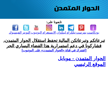
تابعونا على:
بودكاست
بنترست
تيلكرام
لينكدإن
الانستغرام
اليوتيوب
التويتر
الفيسبوك
تبرعاتكم وتبرعاتكن المالية تحفظ استقلال الحوار المتمدن،
فشاركونا في دعم استمرارية هذا الفضاء اليساري الحر
[اشترك في قناة ‫«الحوار المتمدن» على اليوتيوب]
الحوار المتمدن - موبايل
الموقع الرئيسي