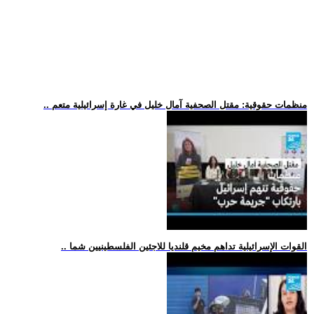
.. منظمات حقوقية: مقتل الصحفية آمال خليل في غارة إسرائيلية متعم
.. القوات الإسرائيلية تداهم مخيم قلنديا للاجئين الفلسطينيين شما