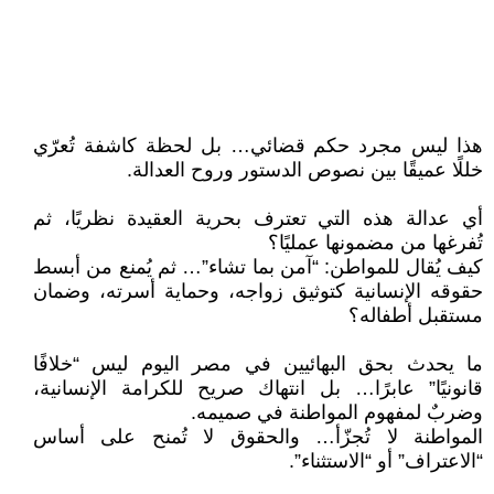
هذا ليس مجرد حكم قضائي… بل لحظة كاشفة تُعرّي
خللًا عميقًا بين نصوص الدستور وروح العدالة.
أي عدالة هذه التي تعترف بحرية العقيدة نظريًا، ثم
تُفرغها من مضمونها عمليًا؟
كيف يُقال للمواطن: “آمن بما تشاء”… ثم يُمنع من أبسط
حقوقه الإنسانية كتوثيق زواجه، وحماية أسرته، وضمان
مستقبل أطفاله؟
ما يحدث بحق البهائيين في مصر اليوم ليس “خلافًا
قانونيًا” عابرًا… بل انتهاك صريح للكرامة الإنسانية،
وضربٌ لمفهوم المواطنة في صميمه.
المواطنة لا تُجزّأ… والحقوق لا تُمنح على أساس
“الاعتراف” أو “الاستثناء”.