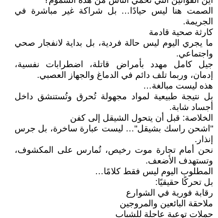
أين القوانين التي تحمي الناس من هذه السموم؟
الصمت هنا ليس حيادًا… بل شراكة غير مباشرة في
الجريمة.
كارثة صحية قادمة
ما يجري اليوم ليس حالة فردية، بل بداية لانفجار صحي
واجتماعي.
جيل كامل مهدد بأمراض قاتلة، اضطرابات نفسية،
إدمان، وربما تلف دائم في الدماغ والجهاز العصبي.
هذه ليست مبالغة…
بل نتيجة طبيعية لمواد مجهولة تُحرق وتُستنشق داخل
أجساد شابة.
الخلاصة: قبل أن يتحول الشيقل إلى كفن
"اشحن راسك بشيقل"… ليست عبارة ساخرة، بل جرس
إنذار.
نحن أمام تجارة موت رخيص، تُمارس على المكشوف،
وتستهدف الأضعف.
المطلوب اليوم ليس فقط كلامًا…
بل تحركًا حقيقيًا:
رقابة فورية في الشوارع
ملاحقة البائعين والمروجين
حملات توعية عاجلة للشباب