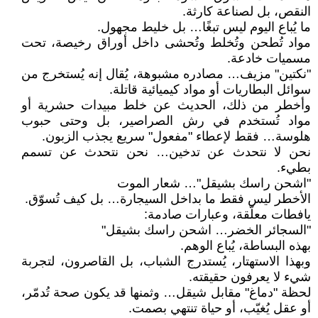
النقص، بل لصناعة كارثة.
ما يُباع اليوم ليس تبغًا… بل خليط مجهول.
مواد تُطحن وتُخلط وتُحشى داخل أوراق رخيصة، تحت
مسميات خادعة.
"نكتين" مزيف… مصادره مشبوهة، يُقال إنه يُستخرج من
سوائل البطاريات أو مواد كيميائية قاتلة.
وأخطر من ذلك، الحديث عن خلط مبيدات حشرية أو
مواد تُستخدم في رش الصراصير، بل وحتى حبوب
هلوسة… فقط لإعطاء "مفعول" سريع يجذب الزبون.
نحن لا نتحدث عن تدخين… نحن نتحدث عن تسمم
بطيء.
"اشحن راسك بشيقل"… شعار الموت
الأخطر ليس فقط ما بداخل السيجارة… بل كيف تُسوّق.
يافطات معلّقة، وعبارات صادمة:
"السجائر الخضر… اشحن راسك بشيقل"
بهذه البساطة، يُباع الوهم.
وبهذا الاستهتار، يُستدرج الشباب، بل القاصرون، لتجربة
شيء لا يعرفون حقيقته.
لحظة "دماغ" مقابل شيقل… وثمنها قد يكون صحة تُدمّر،
أو عقل يُغيّب، أو حياة تنتهي بصمت.