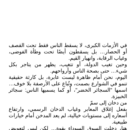
في الأزمات الكبرى، لا يسقط الناس فقط تحت القصف
أو الحصار… بل يسقطون أيضًا تحت وطأة الفوضى،
وغياب الرقابة، وانهيار القيم.
وحين تغيب الدولة، أو تتغيب، يظهر من يتاجر بكل
شيء… حتى بصحة الناس وأرواحهم.
اليوم، نحن أمام ظاهرة ليست عابرة، بل كارثة حقيقية
تنمو في الشوارع بصمت، وتُباع على الأرصفة بلا خوف…
اسمها "السجائر الخضر"، أو كما يسميها الناس: سجائر
الخبيزة.
من دخان إلى سمّ
بفعل إغلاق المعابر وغياب الدخان الرسمي، وارتفاع
أسعاره إلى مستويات خيالية، لم يعد المدخن أمام خيارات
طبيعية.
هنا، دخلت السوق السوداء بقوة… لكن ليس لتعويض