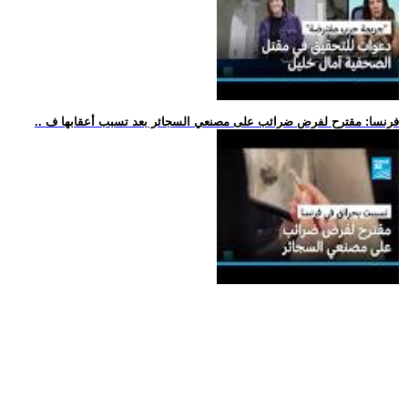
.. فرنسا: مقترح لفرض ضرائب على مصنعي السجائر بعد تسبب أعقابها ف