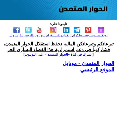
تابعونا على:
بودكاست
بنترست
تيلكرام
لينكدإن
الانستغرام
اليوتيوب
التويتر
الفيسبوك
تبرعاتكم وتبرعاتكن المالية تحفظ استقلال الحوار المتمدن،
فشاركونا في دعم استمرارية هذا الفضاء اليساري الحر
[اشترك في قناة ‫«الحوار المتمدن» على اليوتيوب]
الحوار المتمدن - موبايل
الموقع الرئيسي