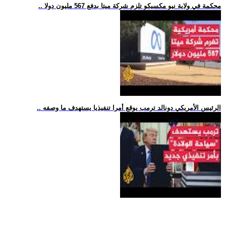
.. محكمة في ولاية نيو مكسيكو تلزم شركة ميتا بدفع 567 مليون دولا
.. الرئيس الأمريكي دونالد ترمب يوقع أمرا تنفيذيا يستهدف ما وصفه