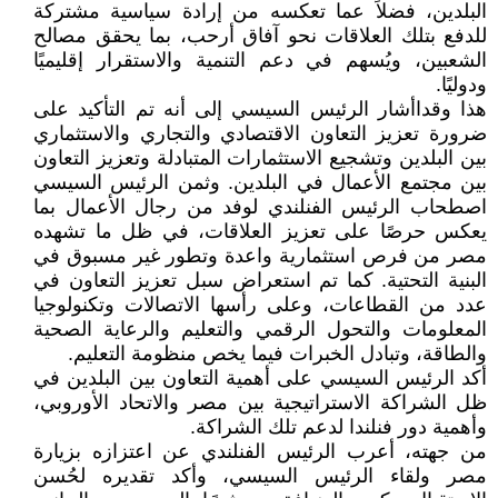
البلدين، فضلاً عما تعكسه من إرادة سياسية مشتركة
للدفع بتلك العلاقات نحو آفاق أرحب، بما يحقق مصالح
الشعبين، ويُسهم في دعم التنمية والاستقرار إقليميًا
ودوليًا.
هذا وقداأشار الرئيس السيسي إلى أنه تم التأكيد على
ضرورة تعزيز التعاون الاقتصادي والتجاري والاستثماري
بين البلدين وتشجيع الاستثمارات المتبادلة وتعزيز التعاون
بين مجتمع الأعمال في البلدين. وثمن الرئيس السيسي
اصطحاب الرئيس الفنلندي لوفد من رجال الأعمال بما
يعكس حرصًا على تعزيز العلاقات، في ظل ما تشهده
مصر من فرص استثمارية واعدة وتطور غير مسبوق في
البنية التحتية. كما تم استعراض سبل تعزيز التعاون في
عدد من القطاعات، وعلى رأسها الاتصالات وتكنولوجيا
المعلومات والتحول الرقمي والتعليم والرعاية الصحية
والطاقة، وتبادل الخبرات فيما يخص منظومة التعليم.
أكد الرئيس السيسي على أهمية التعاون بين البلدين في
ظل الشراكة الاستراتيجية بين مصر والاتحاد الأوروبي،
وأهمية دور فنلندا لدعم تلك الشراكة.
من جهته، أعرب الرئيس الفنلندي عن اعتزازه بزيارة
مصر ولقاء الرئيس السيسي، وأكد تقديره لحُسن