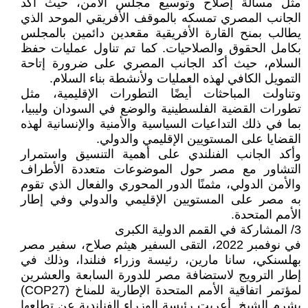
مثل مسألة إصلاح وتوسيع مجلس الأمن، حيث أكد
الجانب المصري تمسكه بالموقف الأفريقي الموحد الذي
يطالب بمنح القارة الأفريقية مقعدين دائمين بالمجلس
بكامل الحقوق والصلاحيات. كما تم تناول عمليات حفظ
السلام، حيث أكد الجانب المصري على ضرورة إتاحة
التمويل الكافي لهذه العمليات ولأنشطة بناء السلام.
وتناولت المباحثات أيضًا التطورات الإقليمية، مثل
تطورات القضية الفلسطينية والوضع في السودان وليبيا،
بما في ذلك التداعيات السياسية والأمنية والإنسانية لهذه
القضايا على المستويين الإقليمي والدولي.
وأكد الجانب الفنلندي على أهمية التنسيق واستمرار
التشاور مع مصر حول الموضوعات متعددة الأطراف
والأمن الدولي، مثمنًا الدور المحوري والفعال الذي تقوم
به مصر على المستويين الإقليمي والدولي وفي إطار
الأمم المتحدة.
3/ المشاركة في القمم الدولية الكبرى
في نوفمبر 2022، التقى السفير هيثم صلاح، سفير مصر
بهلسنكي، سانا مارين، رئيسة وزراء فنلندا، وذلك في
إطار الترويج لاستضافة مصر للدورة السابعة والعشرين
لمؤتمر اتفاقية الأمم المتحدة الإطارية للمناخ (COP27)
بشرم الشيخ. أعربت رئيسة الوزراء الفنلندية عن تطلعها