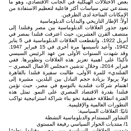
بعض الاختلالات الهيكلية في الجانب الاقتصادي، وهو ما
يستدعي تبني سياسات أكثر فاعلية لتعظيم الاستفادة من
الإمكانات المتاحة لدى الطرفين.
أولاً: الإطار التاريخي والبدايات الدبلوماسية
تعود جذور العلاقات الدبلوماسية بين مصر وفنلندا إلى
منتصف القرن العشرين، حيث اعترفت فنلندا بمصر في
أبريل 1922، وانقطعت العلاقات الدبلوماسية في 5 يناير
1942، وأعيد تأسيسها مرة أخرى في 15 فبراير 1947.
وقد شهدت السنوات الأولى من عهد الرئيس السيسي
تأكيدًا على أهمية تعزيز هذه العلاقات وتطويرها. ففي
فبراير 2014، وخلال تدشين «مجلس الأعمال المصري –
الفنلندي» للمرة الأولى، طالبت سفيرة فنلندا بالقاهرة
تولا يريولا بزيادة حجم التبادل بين البلدين، مشيرة إلى
اهتمام شركات فنلندية بالتوسع في مصر، حيث تؤمن
فنلندا بقدرة الاقتصاد المصري على النمو. تمثل هذه
الفترة انطلاقة حقيقية نحو بناء شراكة استراتيجية تواكب
التطورات العالمية والإقليمية.
ثانيًا: العلاقات السياسية:
التشاور المستدام والدبلوماسية النشطة
1/ منتديات الحوار السياسي رفيعة المستوى
شهدت العلاقات السياسية بين مصر وفنلندا تطورًا