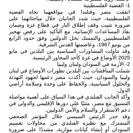
1- القضية الفلسطينية
اتفقت مصر وفنلندا في مواقفهما تجاه القضية
الفلسطينية، حيث شدد الجانبان خلال مباحثاتهما على
ضرورة تثبيت وقف إطلاق النار في قطاع غزة وضمان
نفاذ المساعدات الإنسانية، مع التأكيد على رفض تهجير
الفلسطينيين والتمسك بحل الدولتين وفق حدود الرابع
من يونيو 1967، وعاصمتها القدس الشرقية.
وقد تناولت المشاورات السياسية بين البلدين في مايو
2025 الأوضاع في غزة كأحد المحاور الرئيسية.
2- الأزمة في السودان ولبنان وليبيا
شملت المناقشات بين البلدين تطورات الأوضاع في لبنان
وليبيا والسودان، حيث أكدت مصر دعمها لجهود التهدئة
والحلول السياسية، والحفاظ على وحدة وسلامة أراضي
الدول.
وأكد الجانب الفنلندي في هذا السياق على أهمية مواصلة
التنسيق مع مصر، مثنيًا على دورها الإقليمي والدولي في
دعم الاستقرار والسلام والأمن الدوليين.
وقد حذر الرئيس السيسي خلال المؤتمر الصحفي
المشترك مع نظيره الفنلندي من محاولات تقسيم
السودان أو إنشاء كيانات موازية، مشددًا على ضرورة