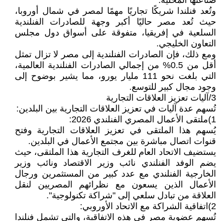
صناعتها المحلية.
وتُعد فنلندا شريكًا تجاريًا مهمًا لمصر في شمال أوروبا،
حيث تُعد مصر حاليًا أكبر وجهة للصادرات الفنلندية
السلعية في إفريقيا، متفوقة على أسواق دول مجلس
التعاون الخليجي.
ومع ذلك، فإن الصادرات الفنلندية إلى مصر لا تزال تمثل
أقل من 0.5% من إجمالي الصادرات الفنلندية العالمية،
التي بلغت نحو 111 مليار يورو، مما يشير بوضوح إلى
وجود مجال كبير للتوسع.
3/آليات تعزيز العلاقات التجارية
تُسهم عدة آليات في تعزيز العلاقات التجارية بين البلدين:
1)ملتقى الأعمال المصري الفنلندي 2026:
يُسهم هذا الملتقى في تعزيز العلاقات التجارية وفتح
قنوات اتصال مباشرة بين مجتمع الأعمال في البلدين.
يستضيف الاتحاد العام للغرف التجارية هذا الملتقى، حيث
يضم الوفد الفنلندي نائب وزير الاقتصاد ونائب وزير
الخارجية الفنلندي مع عدد كبير من المستثمرين ورجال
الأعمال الذين يسعون مع نظرائهم المصريين لنقل
العلاقة من تبادل سلعي إلى "شراكة تكنولوجية".
2)اتفاقية الشراكة مع الاتحاد الأوروبي:
تُسهم عضوية مصر في هذه الاتفاقية، والتي تشمل فنلندا