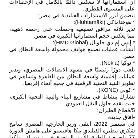
أن استثماراتها لا تنعكس دائمًا بالكامل في الإحصاءات
على المستوى القطري.
تتضمن أبرز الاستثمارات الفنلندية في مصر:
* هوختاماكي (Huhtamäki):
تدير ثلاثة مرافق تصنيعية وحصلت على رخصة ذهبية،
مما يعكس حجم استثماراتها الكبيرة في مصر.
* إتش إم دي جلوبال (HMD Global):
أنشأت عمليات تصنيع هواتف محمولة واسعة النطاق في
مصر.
* نوكيا (Nokia):
تلعب دورًا رئيسيًا في مشهد الاتصالات المصري، وتدير
عمليات إقليمية واسعة النطاق من القاهرة وتساهم في
تطوير البنية التحتية الرقمية في جميع أنحاء إفريقيا.
* كوني (KONE):
تشارك بنشاط في مشاريع البناء والبنية التحتية الكبرى،
حيث تقدم حلول النقل العمودي.
5/قطاع الطيران:
-آفاق جديدة
في سبتمبر 2022، التقى وزير الخارجية المصري سامح
شكري بنظيره الفنلندي بيكا هافيستو على هامش الدورة
77 للجمعية العامة للأمم المتحدة في نيويورك، وأكدا