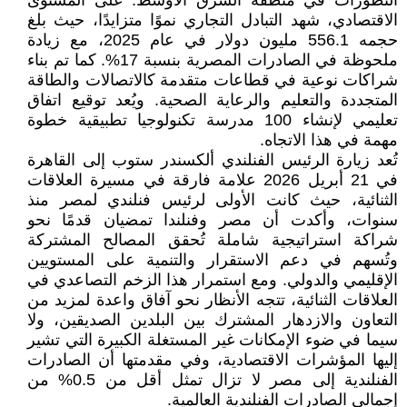
التطورات في منطقة الشرق الأوسط. على المستوى
الاقتصادي، شهد التبادل التجاري نموًا متزايدًا، حيث بلغ
حجمه 556.1 مليون دولار في عام 2025، مع زيادة
ملحوظة في الصادرات المصرية بنسبة 17%. كما تم بناء
شراكات نوعية في قطاعات متقدمة كالاتصالات والطاقة
المتجددة والتعليم والرعاية الصحية. ويُعد توقيع اتفاق
تعليمي لإنشاء 100 مدرسة تكنولوجيا تطبيقية خطوة
مهمة في هذا الاتجاه.
تُعد زيارة الرئيس الفنلندي ألكسندر ستوب إلى القاهرة
في 21 أبريل 2026 علامة فارقة في مسيرة العلاقات
الثنائية، حيث كانت الأولى لرئيس فنلندي لمصر منذ
سنوات، وأكدت أن مصر وفنلندا تمضيان قدمًا نحو
شراكة استراتيجية شاملة تُحقق المصالح المشتركة
وتُسهم في دعم الاستقرار والتنمية على المستويين
الإقليمي والدولي. ومع استمرار هذا الزخم التصاعدي في
العلاقات الثنائية، تتجه الأنظار نحو آفاق واعدة لمزيد من
التعاون والازدهار المشترك بين البلدين الصديقين، ولا
سيما في ضوء الإمكانات غير المستغلة الكبيرة التي تشير
إليها المؤشرات الاقتصادية، وفي مقدمتها أن الصادرات
الفنلندية إلى مصر لا تزال تمثل أقل من 0.5% من
إجمالي الصادرات الفنلندية العالمية.