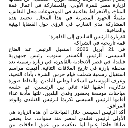
لزيارة مصر للمرة الأولى، وللمشاركة في أعمال قمة
المناخ، والانخراط بفاعلية في الموضوعات محل النقاش،
مثمنةً الجهود المصرية في هذا المجال. تجسد هذه
المشاركة مدى التقارب في الرؤى حول القضايا البيئية
والمناخية.
4/زيارة الرئيس الفنلندي إلى القاهرة:
قمة تاريخية في الشراكة
في 21 أبريل 2026، استقبل الرئيس عبد الفتاح
السيسي، الرئيس ألكسندر ستوب، رئيس جمهورية
فنلندا، في قصر الاتحادية بالقاهرة، في زيارة رسمية تعد
محطة بارزة في تاريخ العلاقات الثنائية. أقيمت مراسم
استقبال رسمية شملت قيام حرس الشرف بأداء التحية،
وعزف الموسيقى للسلام الوطني للبلدين، والتقاط صورة
تذكارية، أعقبها لقاء ثنائي بين الرئيسين، ثم جلسة
مباحثات موسعة بحضور وفدي البلدين، تلتها مأدبة غداء
أقامها الرئيس السيسي تكريمًا للرئيس الفنلندي والوفد
المرافق.
أكد الرئيس السيسي خلال المباحثات أن هذه الزيارة هي
الأولى لرئيس فنلندي لمصر منذ سنوات، مما يضفي
طابعًا خاصًا عليها لما تعكسه من عمق العلاقات بين