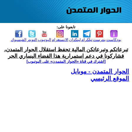
تابعونا على:
بودكاست
بنترست
تيلكرام
لينكدإن
الانستغرام
اليوتيوب
التويتر
الفيسبوك
تبرعاتكم وتبرعاتكن المالية تحفظ استقلال الحوار المتمدن،
فشاركونا في دعم استمرارية هذا الفضاء اليساري الحر
[اشترك في قناة ‫«الحوار المتمدن» على اليوتيوب]
الحوار المتمدن - موبايل
الموقع الرئيسي