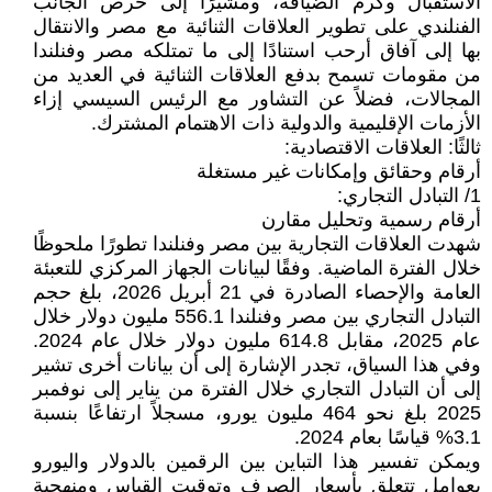
الاستقبال وكرم الضيافة، ومشيرًا إلى حرص الجانب
الفنلندي على تطوير العلاقات الثنائية مع مصر والانتقال
بها إلى آفاق أرحب استنادًا إلى ما تمتلكه مصر وفنلندا
من مقومات تسمح بدفع العلاقات الثنائية في العديد من
المجالات، فضلاً عن التشاور مع الرئيس السيسي إزاء
الأزمات الإقليمية والدولية ذات الاهتمام المشترك.
ثالثًا: العلاقات الاقتصادية:
أرقام وحقائق وإمكانات غير مستغلة
1/ التبادل التجاري:
أرقام رسمية وتحليل مقارن
شهدت العلاقات التجارية بين مصر وفنلندا تطورًا ملحوظًا
خلال الفترة الماضية. وفقًا لبيانات الجهاز المركزي للتعبئة
العامة والإحصاء الصادرة في 21 أبريل 2026، بلغ حجم
التبادل التجاري بين مصر وفنلندا 556.1 مليون دولار خلال
عام 2025، مقابل 614.8 مليون دولار خلال عام 2024.
وفي هذا السياق، تجدر الإشارة إلى أن بيانات أخرى تشير
إلى أن التبادل التجاري خلال الفترة من يناير إلى نوفمبر
2025 بلغ نحو 464 مليون يورو، مسجلاً ارتفاعًا بنسبة
3.1% قياسًا بعام 2024.
ويمكن تفسير هذا التباين بين الرقمين بالدولار واليورو
بعوامل تتعلق بأسعار الصرف وتوقيت القياس ومنهجية