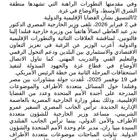
وفي مقدمتها التطورات الراهنة التي تشهدها منطقة
الشرق الأوسط، والأوضاع في غزة.
2/التنسيق بشأن القضايا الإقليمية والدولية
في 2 فبراير 2026، تلقى وزير الخارجية المصري الدكتور
بدر عبد العاطي اتصالاً هاتفياً من وزيرة خارجية فنلندا إلينا
فالتونين، لمناقشة العلاقات الثنائية والتطورات الإقليمية
والدولية. أعرب الوزير عن الرغبة في تعزيز التعاون
الاقتصادي والاستثماري بين البلدين ودعم التحول الرقمي
والتعليم الفني والتدريب المهني. كما تناول الاتصال
الأوضاع في قطاع غزة والجهود المبذولة لتنفيذ
استحقاقات المرحلة الثانية من خطة الرئيس الأمريكي.
في 19 نوفمبر 2025، عُقدت جولة مشاورات بين مصر
وفنلندا حول المسائل متعددة الأطراف والموضوعات
المدرجة على أجندة الأمم المتحدة وعدد من القضايا
الإقليمية، وذلك بمقر وزارة الخارجية المصرية بالعاصمة
الإدارية الجديدة. ترأس الجانب المصري السفير عمرو
الشربيني، مساعد وزير الخارجية للشؤون متعددة
الأطراف والأمن الدولي، بينما ترأس الجانب الفنلندي
السيدة مييا ران، مدير عام وحدة الأمم المتحدة والشؤون
الدولية. تناولت المباحثات موضوعات متعددة الأطراف