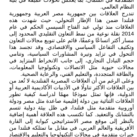
المتقدمة في الشمال، بما يعكس تحولات عميقة في بنية
النظام العالمي.
تندرج العلاقات بين جمهورية مصر العربية وجمهورية
فنلندا ضمن هذا الإطار التحولي، حيث شهدت هذه
العلاقات منذ تولي عبد الفتاح السيسي الحكم في عام
2014 نقلة نوعية من نمط التعاون التقليدي المحدود إلى
مسار أكثر اتساعًا وعمقًا، قائم على تنويع مجالات التعاون
وتكثيف التفاعل السياسي والاقتصادي. وقد تجسد هذا
التحول في تزايد وتيرة المشاورات السياسية، وتنامي
حجم التبادل التجاري، إلى جانب الانخراط المتزايد في
مجالات حيوية مثل الاتصالات وتكنولوجيا المعلومات،
والطاقة المتجددة، والتعليم الفني، والرعاية الصحية.
وعلى الرغم من أن العلاقات المصرية الفنلندية لا تُعد من
بين العلاقات الأكثر تناولًا في الأدبيات الأكاديمية العربية أو
الدولية، فإنها تمثل نموذجًا مهمًا لدراسة كيفية تطور
العلاقات الثنائية بين دولة إقليمية صاعدة مثل مصر ودولة
أوروبية متقدمة مثل فنلندا، في ظل بيئة دولية تتسم
بالتشابك والتعقيد. كما تكتسب هذه العلاقة أهمية إضافية
بالنظر إلى موقع مصر الاستراتيجي كبوابة إلى القارة
الأفريقية والعالم العربي، في مقابل ما تمتلكه فنلندا من
خبرات متقدمة في مجالات التكنولوجيا والتعليم والاقتصاد