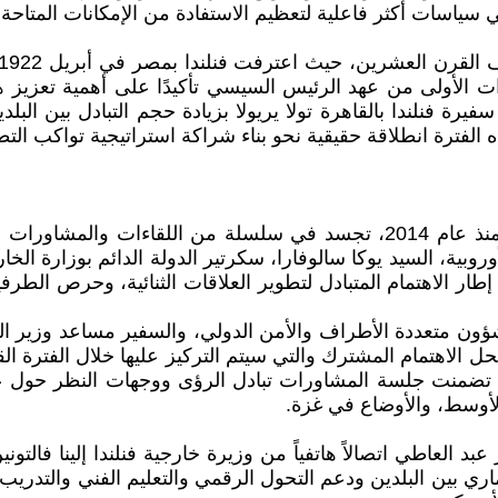
ي سياسات أكثر فاعلية لتعظيم الاستفادة من الإمكانات المتاحة
رة فنلندا بالقاهرة تولا يريولا بزيادة حجم التبادل بين الب
الفترة انطلاقة حقيقية نحو بناء شراكة استراتيجية تواكب التطو
وبية، السيد يوكا سالوفارا، سكرتير الدولة الدائم بوزارة الخ
2019. تم عقد هذه الجولة في إطار الاهتمام المتبادل لتطوير العلاقات الثنا
ن متعددة الأطراف والأمن الدولي، والسفير مساعد وزير الخ
ل الاهتمام المشترك والتي سيتم التركيز عليها خلال الفترة ال
ما تضمنت جلسة المشاورات تبادل الرؤى ووجهات النظر حول عدد
لأوسط، والأوضاع في غزة.
دكتور بدر عبد العاطي اتصالاً هاتفياً من وزيرة خارجية فنلندا إلينا فا
اري بين البلدين ودعم التحول الرقمي والتعليم الفني والتدريب