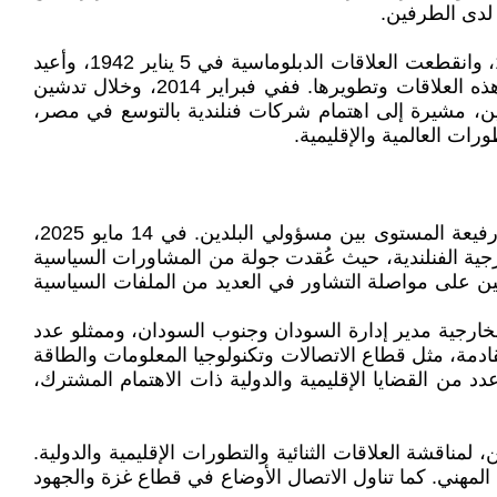
 لدى الطرفين.
تعود جذور العلاقات الدبلوماسية بين مصر وفنلندا إلى منتصف القرن العشرين، حيث اعترفت فنلندا بمصر في أبريل 1922، وانقطعت العلاقات الدبلوماسية في 5 يناير 1942، وأعيد
تأسيسها مرة أخرى في 15 فبراير 1947. وقد شهدت السنوات الأولى من عهد الرئيس السيسي تأكيدًا على أهمية تعزيز هذه العلاقات وتطويرها. ففي فبراير 2014، وخلال تدشين
لدين، مشيرة إلى اهتمام شركات فنلندية بالتوسع في مصر،
رات العالمية والإقليمية.
شهدت العلاقات السياسية بين مصر وفنلندا تطورًا ملحوظًا منذ عام 2014، تجسد في سلسلة من اللقاءات والمشاورات رفيعة المستوى بين مسؤولي البلدين. في 14 مايو 2025،
ارجية الفنلندية، حيث عُقدت جولة من المشاورات السياسية
ئية، وحرص الطرفين على مواصلة التشاور في العديد من الملفات السياسية
ارجية مدير إدارة السودان وجنوب السودان، وممثلو عدد
قادمة، مثل قطاع الاتصالات وتكنولوجيا المعلومات والطاقة
 من القضايا الإقليمية والدولية ذات الاهتمام المشترك،
لتونين، لمناقشة العلاقات الثنائية والتطورات الإقليمية والدولية.
 المهني. كما تناول الاتصال الأوضاع في قطاع غزة والجهود