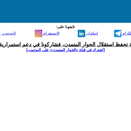
تابعونا على:
لكرام
لينكدإن
الانستغرام
اليوتيوب
ية تحفظ استقلال الحوار المتمدن، فشاركونا في دعم استمرارية 
[اشترك في قناة ‫«الحوار المتمدن» على اليوتيوب]