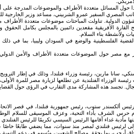
أمريكي.
 مصر وفنلندا حول المسائل متعددة الأطراف والموضوعات المدرجة على
لجانب المصري السفير عمرو الشربيني، مساعد وزير الخارجية لل
والشؤون الدولية. تناولت المباحثات موضوعات متعددة الأطرا
القارة الأفريقية مقعدين دائمين بالمجلس بكامل الحقوق و
ات ولأنشطة بناء السلام.
لقضية الفلسطينية والوضع في السودان وليبيا، بما في ذلك الت
ور مع مصر حول الموضوعات متعددة الأطراف والأمن الدولي،
 مصر بهلسنكي، سانا مارين، رئيسة وزراء فنلندا، وذلك في إطار ال
ناخ (COP27) بشرم الشيخ. أعربت رئيسة الوزراء الفنلندية عن تطلعها لزيارة مص
ل. تجسد هذه المشاركة مدى التقارب في الرؤى حول القضايا الب
ح السيسي، الرئيس ألكسندر ستوب، رئيس جمهورية فنلندا، في قصر ال
 حرس الشرف بأداء التحية، وعزف الموسيقى للسلام الوطني لل
 مأدبة غداء أقامها الرئيس السيسي تكريمًا للرئيس الفنلندي و
لى لرئيس فنلندي لمصر منذ سنوات، مما يضفي طابعًا خاصًا عل
 أرحب، بما يحقق مصالح الشعبين، ويُسهم في دعم التنمية والاست