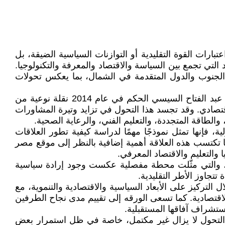
بارات القوة التقليدية أو التوازنات السياسية الضيقة، بل
 التي تجمع بين السياسة والاقتصاد والمعرفة والتكنولوجيا.
الجنوب والدول المتقدمة في الشمال، بما يعكس تحولات
تندرج العلاقات بين جمهورية مصر العربية وجمهورية فنلندا ضمن هذا الإطار التحولي، حيث شهدت هذه العلاقات منذ تولي عبد الفتاح السيسي الحكم في عام 2014 نقلة نوعية من
اقتصادي. وقد تجسد هذا التحول في تزايد وتيرة المشاورات
والطاقة المتجددة، والتعليم الفني، والرعاية الصحية.
لية، فإنها تمثل نموذجًا مهمًا لدراسة كيفية تطور العلاقات
ما تكتسب هذه العلاقة أهمية إضافية بالنظر إلى موقع مصر
 والتعليم والاقتصاد المعرفي.
د بلغت هذه العلاقات مرحلة متقدمة مع الزيارة الرسمية التي قام بها ألكسندر ستوب إلى القاهرة في 21 أبريل 2026، والتي مثّلت محطة مفصلية عكست وجود إرادة سياسية
تتجاوز الأطر التقليدية.
ذه الورقه إلى تحليل طبيعة وتطور العلاقات المصرية الفنلندية خلال الفترة (2014–2026)، من خلال التركيز على الأبعاد السياسية والاقتصادية والتنموية، مع
لاقتصادية. كما تسعى الورقه إلى تقييم مدى نجاح الطرفين
ستشراف آفاقها المستقبلية.
هذا التحول لا يزال غير مكتمل، خاصة في ظل استمرار بعض