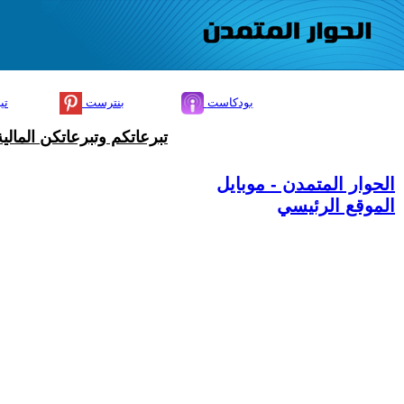
بودكاست
بنترست
تي
تبرعاتكم وتبرعاتكن المال
الحوار المتمدن - موبايل
الموقع الرئيسي