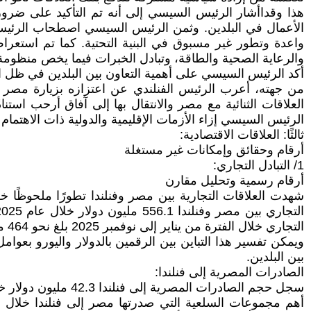
هذا وقداأشار الرئيس السيسي إلى أنه تم التأكيد على ضرورة 
الأعمال في البلدين. وثمن الرئيس السيسي اصطحاب الرئيس
واعدة وتطور غير مسبوق في البنية التحتية. كما تم استعرا
والرعاية الصحية والطاقة، وتبادل الخبرات فيما يخص منظومة ا
أكد الرئيس السيسي على أهمية التعاون بين البلدين في ظل الش
من جهته، أعرب الرئيس الفنلندي عن اعتزازه بزيارة مصر و
العلاقات الثنائية مع مصر والانتقال بها إلى آفاق أرحب استن
الرئيس السيسي إزاء الأزمات الإقليمية والدولية ذات الاهتمام
ثالثًا: العلاقات الاقتصادية:
أرقام وحقائق وإمكانات غير مستغلة
1/ التبادل التجاري:
أرقام رسمية وتحليل مقارن
التجاري خلال الفترة من يناير إلى نوفمبر 2025 بلغ نحو 464 مليون يورو، مسجلاً ارتفاعًا بنسبة 3.1% قياسًا بعام 2024.
ويمكن تفسير هذا التباين بين الرقمين بالدولار واليورو بعوا
بين البلدين.
الصادرات المصرية إلى فنلندا:
سجل حجم الصادرات المصرية إلى فنلندا 42.3 مليون دولار خلال عام 2025، مقابل 36.1 مليون دولار خلال عام 2024، مسجلاً زيادة قدرها 6.2 مليون دولار (نسبة نمو 17%).