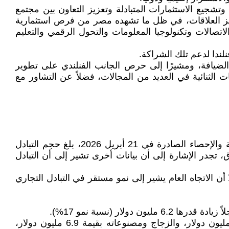
وتشجيع الاستثمارات المتبادلة وتعزيز التعاون بين مجتمع
زيز العلاقات، في ظل ما تشهده مصر من فرص استثمارية
صالات وتكنولوجيا المعلومات والتحول الرقمي والتعليم
لندا لدعم تلك الشراكة.
الضيافة، ومشيرًا إلى حرص الجانب الفنلندي على تطوير
ت الثنائية في العديد من المجالات، فضلاً عن التشاور مع
شهدت العلاقات التجارية بين مصر وفنلندا تطورًا ملحوظًا خلال الفترة الماضية. وفقًا لبيانات الجهاز المركزي للتعبئة العامة والإحصاء الصادرة في 21 أبريل 2026، بلغ حجم التبادل
ولار خلال عام 2025، مقابل 614.8 مليون دولار خلال عام 2024. وفي هذا السياق، تجدر الإشارة إلى أن بيانات أخرى تشير إلى أن التبادل
أن الاتجاه العام يشير إلى نمو مستقر في التبادل التجاري
أهم مجموعات السلعية التي صدرتها مصر إلى فنلندا خلال عام 2025 في: المنتجات الكيماوية غير العضوية بقيمة 17.8 مليون دولار، والزجاج ومصنوعاته بقيمة 6.9 مليون دولار،