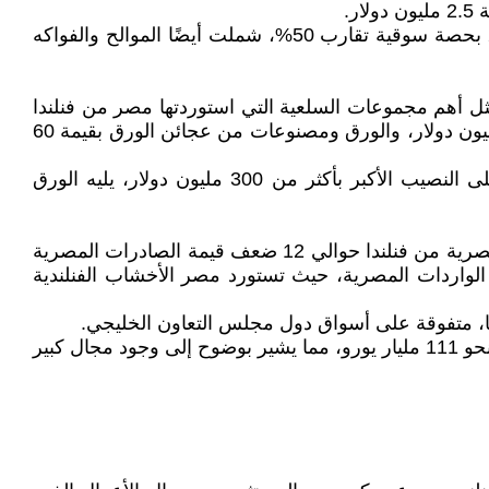
ويتصدر العنب الطازج قائمة صادرات الحاصلات الزراعية إلى فنلندا، حيث أصبحت مصر المورد الأول لفنلندا في عام 2025 بحصة سوقية تقارب 50%، شملت أيضًا الموالح والفواكه
ت المصرية من فنلندا 513.8 مليون دولار خلال عام 2025، مقابل 578.7 مليون دولار خلال عام 2024. وتتمثل أهم مجموعات السلعية التي استوردتها مصر من فنلندا
خلال عام 2025 في: الخشب ومصنوعاته وفحم خشبي بقيمة 281.2 مليون دولار، والآلات والأجهزة الكهربائية بقيمة 61.9 مليون دولار، والورق ومصنوعات من عجائن الورق بقيمة 60
سجلت الصادرات الفنلندية إلى مصر نحو 506.38 مليون دولار خلال عام 2025، حيث يهيمن قطاع الأخشاب ومنتجاتها على النصيب الأكبر بأكثر من 300 مليون دولار، يليه الورق
تشير البيانات إلى وجود خلل هيكلي في الميزان التجاري بين البلدين لصالح فنلندا بشكل كبير، حيث بلغت قيمة الواردات المصرية من فنلندا حوالي 12 ضعف قيمة الصادرات المصرية
طاع الأخشاب على الواردات المصرية، حيث تستورد مصر الأخشاب الفنلندية
ريقيا، متفوقة على أسواق دول مجلس التعاون الخليجي.
ومع ذلك، فإن الصادرات الفنلندية إلى مصر لا تزال تمثل أقل من 0.5% من إجمالي الصادرات الفنلندية العالمية، التي بلغت نحو 111 مليار يورو، مما يشير بوضوح إلى وجود مجال كبير