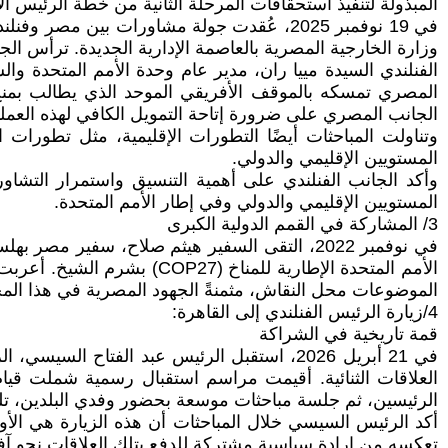
المبذولة لتنفيذ استحقاقات المرحلة الثانية من خطة الرئيس ال
في 19 نوفمبر 2025، عُقدت جولة مشاورات بين
وزارة الخارجية المصرية بالعاصمة الإدارية الجديدة. ترأس ا
الفنلندي السيدة مييا ران، مدير عام وحدة الأمم المتحدة 
المصري تمسكه بالموقف الأفريقي الموحد الذي يطالب بمنح 
الجانب المصري على ضرورة إتاحة التمويل الكافي لهذه العملي
وتناولت المباحثات أيضًا التطورات الإقليمية، مثل تطورات ا
المستويين الإقليمي والدولي.
وأكد الجانب الفنلندي على أهمية التنسيق واستمرار التشا
المستويين الإقليمي والدولي وفي إطار الأمم المتحدة.
3/ المشاركة في القمم الدولية الكبرى
في نوفمبر 2022، التقى السفير هيثم صلاح، سفير
الأمم المتحدة الإطارية للم
الموضوعات محل النقاش، مثمنةً الجهود المصرية في هذا المجا
4/زيارة الرئيس الفنلندي إلى القاهرة:
قمة تاريخية في الشراكة
في 21 أبريل 2026، استقبل الرئيس عبد الفتا
العلاقات الثنائية. أقيمت مراسم استقبال رسمية شملت قيام
الرئيسين، ثم جلسة مباحثات موسعة بحضور وفدي البلدين، تلتها
أكد الرئيس السيسي خلال المباحثات أن هذه الزيارة هي الأو
تعكسه من إرادة سياسية مشتركة للدفع بتلك العلاقات نحو آفاق