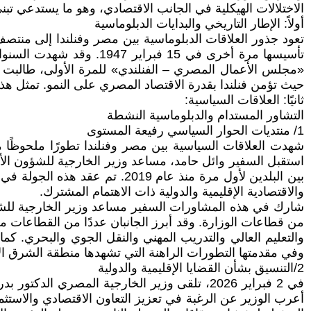
الاختلالات الهيكلية في الجانب الاقتصادي، وهو ما يستدعي تبن
أولاً: الإطار التاريخي والبدايات الدبلوماسية
«مجلس الأعمال المصري – الفنلندي» للمرة الأولى، طالبت سفي
حيث تؤمن فنلندا بقدرة الاقتصاد المصري على النمو. تمثل هذه 
ثانيًا: العلاقات السياسية:
التشاور المستدام والدبلوماسية النشطة
1/ منتديات الحوار السياسي رفيعة المستوى
استقبل السفير وائل حامد، مساعد وزير الخارجية للشؤون الأور
بين البلدين لأول مرة منذ عام 
والاقتصادية الإقليمية والدولية ذات الاهتمام المشترك.
شارك في هذه المشاورات السفير مساعد وزير الخارجية للشؤو
من قطاعات الوزارة. وقد أبرز الجانبان عددًا من القطاعات مح
والتعليم العالي والتدريب المهني والنقل الجوي والبحري. ك
وفي مقدمتها التطورات الراهنة التي تشهدها منطقة الشرق ا
2/التنسيق بشأن القضايا الإقليمية والدولية
في 2 فبراير 2026، تلقى وزير الخارجية المصري ال
أعرب الوزير عن الرغبة في تعزيز التعاون الاقتصادي والاستثم