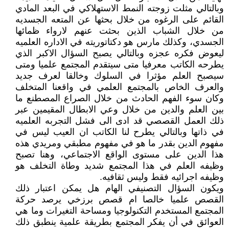
وبالتالي مثلت زوجته النمط الاستهلاكي في البعد المادي
القائم على الرغوه من خلال بحثها عن المتعه الجسديه
من خلال الشباب الذين بحثت عنهم لارواء ظمائها
الجسدي، وكذلك مارس هو دكتاتوريته في الاداره العلميه
ليعوض فكره عجزه وبالتالي يصبح السؤال الاكبر الذي
يطرحه الكاتب معرفيا متى سيتقدم المجتمع علميا ومتى
سيصبح العلم مؤثرا في السلوك وخالقا لعرف جديد
والعرف الخاص بالمجتمع العلمي في واقعنا المتخلف
وكان سوء الفهم الحادث من خلال الصراع المصطنع ما
بين العلم والدين من خلال وعي الابطال المقيمين عبر
ذلك العمل القصصي قد ادى الى فشل التجربه العلميه
في ذاتها وبالتالي يطرح لنا الكاتب ان العيب ليس في
مفهوم الدين بقدر ما هو في مفهوم مطبقي ومريدي هذه
هذا الدين على مستوى الواقع الاجتماعي، وهنا تصبح
وظيفه العلم في هذا المجتمع شديد وطاة التخلف هو
وظيفه اجرائيه فقط وليس ثقافيه.
ويكون السؤال التصنيفي الهام هل يمكن اعتبار ذلك
القصص علميا خالصا ام قصص برزخي يرصد حركة
المجتمع المستخدم التكنولوجيا ومساحة التغيرات وما هي
العوائق في أن يفكر المجتمع بطريقة علمية ينطبق ذلك