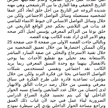
التاريخ الحقيقي وهنا الفارق ما بين الارشيفجي وهي مهنه
شديده الروعه عبر التاريخ من اجل خلق ابعاد اكثر عمقا
لشخصيه مستعمله وسائل التواصل الاجتماعي ولكن من
خلال وسائل التواصل الانساني لان خيوط الانتماء للماضي
قد بدات في التلاشي بحكم عجز الواقع التاريخي عن
خلق نوعا من التراكم المعرفي يؤسس لجيل اكثر صحه
وهو الامر الذي اراد نقده الكاتب بهذه القصه.
وبالتالي جاءت القصه الاولى من صفحة 8 حتى صفحة 25
وكان الممكن اختصارها من خلال تعميق الشخصيه من
خلال تقنية الاسترجاع والتخلي عن صفة السارد المباشر
بالاستعانة ببعد تخيلي مع تقطيع الأحداث بما يوحي
بالانفصال بينهما مع وحدة النسق المعرفي ربما يريد
الكاتب نقد اجتماعي ونفسي لمستخدمي شبكات
التواصل الاجتماعي بحثا عن فكرة الترند ولكن من خلال
مؤشرات تصاعدية قادرة على طرح الفكرة في سياق
معرفي ونفسي من خلال رصد درجات التألق والانهيار
لدى إحسان من خلال عدد المتابعين واتساع نسبه الحوار
الداخلي لها كي يتم تجسيد فكرة الصراع الدرامي
الضرورية لبناء عمل فني جيد لأن غياب ذلك العمق
وتراجع مساحة الحوار الداخلي يؤدي إلى سيطرة نموذج