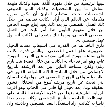
بنيتها الرئيسية من خلال مفهوم اللغة الفنية وكذلك طبيعة
التفاعل ما بين الشخصيات وكذلك النمو الطبيعي
للشخصيات بحيث يستطيع القارئ أن يكون صوره
متكامله عن العالم الذي أراد الكاتب تقديمه من خلال
ذلك العمل القصصي ثم بعد ذلك يعيد إنتاج فهمه الخاص
من خلال مفهوم التأويل هذا أمر ثابت في العمل
القصصي الحقيقي، وربما ذلك يشفع لي للكاتب أنه أول
عمل قصصي له.
مأزق الناقد هنا هي القدره على استيعاب مساله التخيل
الضروريه لخلق العمل القصصي ، وبالتالي قدره الكاتب
على صناعه نموذج انساني بقدرته على التقريب لنموذج
عام، وهو امر قد جاء به الكاتب من خلال قصه( بنت بارم
ديله) ولكن مساحه التباين بين بعد الارشفه للتاريخ
الاجتماعي من خلال النماذج الثلاثه الشواهد القبور في
اطار رغبه وافي المؤرخ الحقيقي في مواجهات احسان
التي تبحث عن تاريخ مزيف كنوع من استغلال قشور
الحقيقه وبناء بعد تخيلي لها قادر على الجذب وهو اقرب
للروايه التاريخيه بعيدا عن فكره الارشفه القائمه على
النوستالجيا الخاصه بالتأريخ الشخصي وكانه يرصد بعدا
خاصا به ككاتب اراد استغلال البعد القصصي وجاذبيته وان