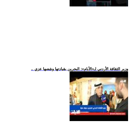
.. وزير الثقافة الأردني لـ«الأيام»: البحرين بقيادتها وشعبها عزي