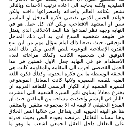
التقليديه ولكنه بحاجه الى اعاده ترتيب الاحداث وبالتالي
تشعر بكثافه العالم واحداثه واصطراعها داخله ولكن
قواعد الجنس الادبي تقتضي فكره المدخل او الماستر
سين او المشهد الافتتاحي، ولكن لان كل عمل هو في
النهايه وجهه نظر لمبدعوا هنا البعد الاخلاقي الذي يتمثل
في طبيعه شخصيه المبدع ادى به الى ذلك المدخل
التوفيقي، حيث يضعنا ذلك امام سؤال مهم من اين تنبع
القدره الإصلاحية التوعويه للنص الادبي ولكن ذلك البعد
التوفيق في شخصيه الكاتب وكذلك مراعاته لعدم
الاصطدام هو في النهايه جعل الاول قصتين في هذا
العمل القصصي اقرب الى المقامه والمقاومه كانت هي
الحلقه الوسيطه ما بين فكره الحدوته وكذلك فكره اللغه
الفنيه للقصه القصيره ولانها كانت المعادل الموضوعي
للسيره الشعبيه اراد الكيان الرسمي للثقافه العربيه ان
يخترع معادلا يساوي تاثير السيره الشعبيه التي انتشرت
كالنار في الهشيم واجتذبت مساحه من المتلقين حيث ان
المبدع الحقيقي لا قيمه له الا بمجموعه متلقين والمتلقي
هنا هو البيئه الحيويه التي يتفاعل من خلالها النص الخلاق
وهنا مساله التفاعل مرتبطه بجوده النص بحيث قدرته
على التغلغل داخل العقل الجمعي لشعب ما وهو ما