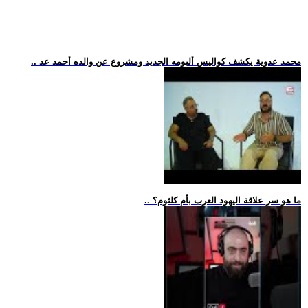
.. محمد عدوية يكشف كواليس ألبومه الجديد ومشروع عن والده أحمد عد
.. ما هو سر علاقة اليهود العرب بأم كلثوم؟