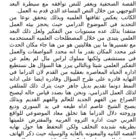
القصة الصحفية ويغفر للنص توافقه مع سيطرة البعد
التوجيهي من خلال النص المساعد الذي قدم به العمل.
الكاتب يعكس ثقافتها العلميه وبذلك يتحقق نوعا من
التجديد في الموضوع الدرامي حيث يحجز بيئه العمل
منتقدا بذلك عده مستويات من التفكير ولعل ذلك البعد
العلمي يتبدى من خلال المصطلحات العلميه المستخدمه
مع تفسيرها ما بين هلاليتين هو من هنا جاء مكان الحدث
غير محدد المكان بقدر ما انه محدد المواصفات والعمل
في مستشفى ولكنها مملوك لراس مال لم يعلم عن
التفكير العلمي شيئا وبالتالي يبرز هنا السؤال هل نستطيع
اداره الحياه المعاصره بعقليه من القدم لان الدراما في
النهايه قادره على طرح السؤال وقادره ايضا على ادانه
النمط دونما تقديم بديل جاهز حيث يترك ذلك للمتلقي
لذلك العمل الدرامي، ونحن هنا بصدد قياس حاله ليصبح
الصراع بين الفهم الجديد للعالم والفهم القديم وبذلك
يصبح الشيخ عاصم اداه طيعه في يد السوري وديع
وزوجته دلال الدراما هنا تخلق معاد الموضوعي للواقع
العربي حيث اداره الثروه العربيه والمفترض علميتها
بطريقه شديده التخلف ولكن التحفظ هنا حول نهايه
القصه الثانيه والمعنونه بالغايه والوسيله حيث ذكر الهاتف