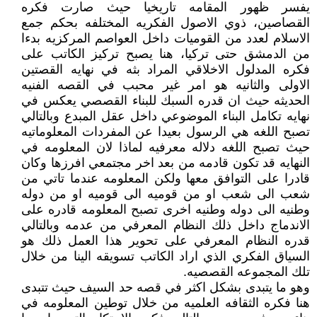
يفسر ظهور المقامه تاريخيا حيث صارت فكره
القصاصين، ذوي الاصول الفكريه المختلفه بحكم جمع
الاسلام لعدد من القوميات داخل العواصم المركزيه بدءا
من الدمشق حتى تركيا، هنا يصبح تركيز الكاتب على
فكره المدلول الاخلاقي المراد بثه في نهايه القصتين
الاولى والثانيه هو امر غير محبب في القصه الفنيه
الحديثه حيث ان قدره السبك للبناء القصصي يعكس في
نهايه تكامل البناء الموضوعي داخل عقل المبدع وبالتالي
تصبح اللغه هي الرسول بعيدا عن المفردات المعلوماتيه
حيث تصبح اللغه دلاله معرفيه لماذا لان المعلومه في
النهايه قد تكون قادمه من بعد اخر مجتمعي افرزها وكان
قادرا على التوافق معها ولكن المعلومه عندما تاتي من
شعب الى شعب او من قوميه الى قوميه او من دوله
وطنيه الى دوله وطنيه اخرى تصبح المعلومه قادره على
الاندماج داخل ذلك النظام المعرفي من عدمه وبالتالي
قدره النظام المعرفي على تحوير هذا العمل ذلك هو
السياق الفكري الذي اراد الكاتب تسويقه الينا من خلال
تلك المجموعه القصصيه.
وهو ما يتبدى بشكل اكثر في قصه حد السيف حيث تتبدى
هنا فكره الثقافه العلميه من خلال توطين المعلومه في