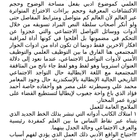
العلمي كموضوع ادبي بفعل مساحة الوضوح وحجم
الاكتشافات المعرفية وحجم براءات الاختراع المتواترة
عبر العالم لأن العالم كم متواصل ومترابط المفاصل حتى
ولو أنكر أصحاب سلطة النص المراد تسويقه من خلال
أدوات ووسائل التواصل الاجتماعي والتي عجزوا عن
التحكم في مضمونها بل أفلحوا في كونها أداة لمراقبة
افكار الاخرين فقط دونما ان تكون اداه من ادوات الحوار
المجتمعي هنا الفارق ما بين التوظيف العلمي والتوظيف
الأمني لأدوات التواصل الاجتماعي، عندما نعود إلى دلالة
العنوان استروبيا وهو لفظ وهو لفظ جاء ناتج من المثاقفة
المجتمعية مع اللغة الايطالية حال التواجد الاجتماعي
التاريخي الجالية الإيطالية بالإسكندرية حال وجود المغامر
محمد علي وسيطرته على مصر هو وأحفاده خاصة أحمد
فؤاد الذي باع واحة جغبوب لإيطاليا لتستطيع القضاء على
ثورة عمر المختار.
الملامح العامة للعمل
١ امتلاك الكاتب أدواته التي تبشر بذلك الخط الجديد الذي
يتبناه عبر نقاط التماس ما بين العلم كمفردة رئيسية
والعرف الاجتماعي وحالة الجدل بينهما.
٢احتياج الواقع الأدبي ذلك العمل الذي يؤدي لفهم أسباب