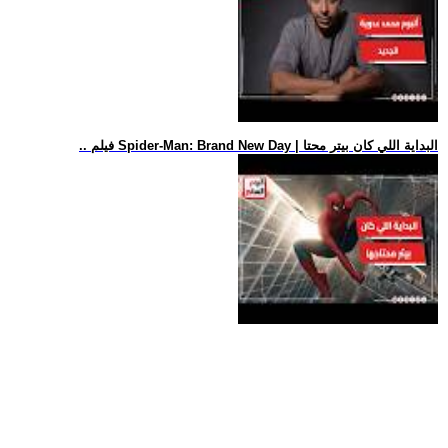
.. فيلم Spider-Man: Brand New Day | البداية اللي كان بيتر محتا