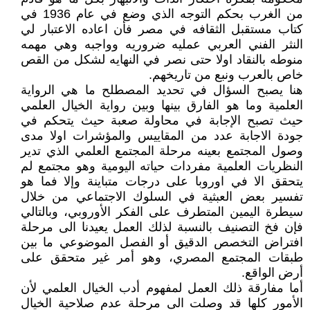
من الغرب بحكم التوجه الذي وضع في عام 1936 في
كتاب مستقبل الثقافه في مصر فأن اعاده الاعتبار لي
النثر الفني العربي عمليه ضروريه وواجبه وهي مهمه
منوطه بالنقاد اولا حتى نصر في النهايه لشكل من القص
خاص بالعرب ونبع من تاريخهم.
هنا يصبح السؤال في تحديد المصطلح ما هي الرواية
العلمية وما هو الفارق بينها وبين رواية الخيال العلمي
حيث تصبح الإجابة في محاولة صعبة حيث يتحكم في
جودة الاجابة عدد من المقاييس والمؤشرات اولا مدى
وصول المجتمع بعينه مرحلة المجتمع العلمي الذي تدير
النظريات العلمية مفردات حياته اليومية وهو مجتمع لم
يتحقق الا في اوروبا على درجات متباينة وإلا فما هو
تفسير بعض العبثية في السلوك الاجتماعي من خلال
سيطرة اليمين المتطرف على الفكر الأوروبي، وبالتالي
فإن فخ التصنيف بالنسبة لذلك العمل يعيدنا الى مرحلة
افتراض التخصص الدقيق أو الفصل الموضوعي ما بين
طبقات المجتمع المصري، وهو أمر غير متحقق على
أرض الواقع.
أما مفارقة ذلك العمل لمفهوم أدب الخيال العلمي لأن
الأمور كلها قد وصلت الى مرحلة عدم صلاحية الخيال