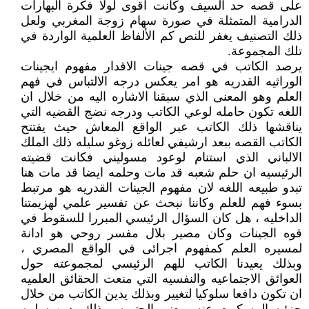
على قصه حد السيف وكانت اقوى لولا فكرة البهارات
الدرامية المتمثلة في صورة سهام زوجة المغربي ولعل
ذلك التصنيف يغفر للنص كم الألفاظ العلمية الواردة في
تلك المجموعة.
يرصد الكاتب في قصه جينات الاقدار مفهوم ايجينات
الوراثيه القدريه هو امر يعكس درجه الالتباس في فهم
العلم وهو المعنى الذي سبقنا الاشاره اليه من خلال ان
اللغه تكون حامله لوعي الكاتب ودرجه نضج القضيه التي
يناقشها ذلك الكاتب عبر الواقع المعاش حيث يفتتح
الكاتب القصه ببعد ارشيفي لعائله زوغو سليله ذلك الملك
الالباني الذي استنام لوعود مسوليني فكانت قضيته
الرئيسيه ان حلم شعبه قد مات وحلمه ايضا قد مات هنا
تبدو طبيعه اللغه لان مفهوم الجينات القدريه هو مرتبط
بسوء فهم للعلم وكاننا نبحث عن تفسير علمي لهزيمتنا
الداخليه ، هل كان السؤال الرئيسي المبررا للسقوط في
قوه الجينات وكان مصير بلال مفسر روحي هو ادانة
لمسيره العلم كمفهوم اجرائى في الواقع المصري ،
وبذلك يعيدنا الكاتب للهم الرئيسي لمجموعته حول
العوائق الاجتماعيه والنفسيه التي منعت الحقائق العلميه
ان تكون دافعا سلوكيا لتغيير وبذلك يدين الكاتب من خلال