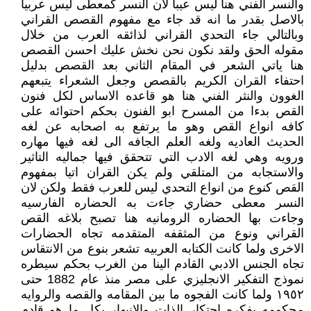
والنسر الفني هنا ليس عيبا لان النسر كمعطى ليس عربيا
بالاصل بقدر ما انه قد جاء مع مفهوم القصص القراني
وبالتالي جاء التحدي القراني لذائقه العرب من خلال
مقوله الحق ولقد نكون نحن نخش عليك احسن القصص
هنا ياتي الشعر في المقام الثاني بعد القصص بدليل
احتفاء القران الكريم بالقصص وجعل الشعراء يتبعهم
الغوون والنثر الفني هنا هو قاعده الاساس لكل فنون
القص بدءا من المسرح ابو الفنون بحكم احتوائه على
كافه انواع القص وهو ما يرتفع به اصحابه عن لغه
الحديث العاديه ولغه العلم الجافه الى لغه فيها مهاره
ورويه وهي لغه الادب التي تتحقق فيها جماليه التاثير
والاستجابه من المتلقي ولم يكن القران اتيا بمفهوم
القص كنوع من انواع التحدي ليس للعرب فقط ولكن لان
النسر معطى حضاري جاءت به الحضاره الفارسيه
وجاءت بها الحضاره الرومانيه هنا تصبح بلاغه القص
القراني ونوع من المثقفه المتقدمه تجاه الحضارات
الاخرى ولما كانت الكتابه العربيه تشعر بنوع من الانتقاس
تجاه الجنس الادبي القادم الينا من الغرب بحكم سيطره
نموذج التفكير الانجليزي على مصر منذ عام 1882 حتى
١٩٥٢ ولما كانت الفجوه ما بين المقامه والقصه والروايه
محكومه بفكره احتكار الذات والانبهار بكل ما هو قادم