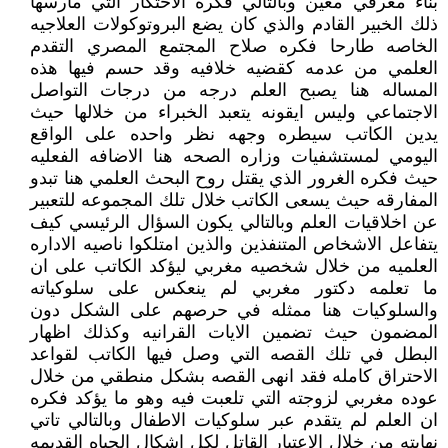
بناء معرفي معين وبالتالي فكره الاحتكار التي مارسها
ذلك الخبير القادم والذي كان يضع البروتوكولات العلاجيه
الخاصه طارحا فكره صلاح المجتمع المصري التقدم
العلمي من عدمه كقضيه خلافيه وقد حسم فيها هذه
المساله هنا يصبح العلم درجه من درجات التواصل
الاجتماعي وليس ايقونه يتعبد الخبراء من خلالها حيث
يدين الكاتب سيطره وجهه نظر واحده على الواقع
اليومي لمستشفيات وزاره الصحه هنا الاضافه الفعليه
حيث فكره الغرور الذي يقتل روح البحث العلمي هنا تبدو
المفارقه حيث يسعى الكاتب خلال تلك المجموعه للتعبير
عن اخلاقيات العلم وبالتالي يكون السؤال الرئيسي كيف
يتفاعل الاشخاص المتنفذين والذين امتلكوا ناصيه الاداره
العلميه من خلال شخصيه مغربي ليؤكد الكاتب على ان
ما تعلمه دكتور مغربي لم ينعكس على سلوكياته
والسلوكيات هنا ممثله في حرصهم على الشكل دون
المضمون حيث تضمين الايات القرانيه وكذلك اظهار
البطل في تلك القصه التي وصل فيها الكاتب لقواعد
الاحتراق كامله فقد انهى القصه بشكل منطقي من خلال
عوده مغربي لزوجته التي تلعبت فيه وهو ما يؤكد فكره
ان العلم لم يتقدم عبر سلوكيات الاطفال وبالتالي تاتي
نهايته من خلال الاعتبار القاتل لكل اشكال الحياه القديمه