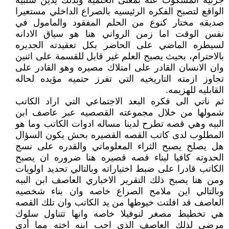
جزئيه المسكوت عنه بمعنى الحتميه وبذلك يدين سلبيه
الواقع لتصبح الفكره الرئيسيه بالصراع الداخلي مستعيرا
صديقه مختار كنوع من الحلم المفقود والمامول في
نفس الوقت اما زمن الرواني هنا هو سياق الادانه
لسيطره الماضي على الحاضر بكل تعقيدته الجديره
بالاحترام، بحيث يصبح العلم غير قابل للقسمة على اثنين
وان الانسان القادر على امتلاك مصيره وهو القادر على
تجاوز ازمته التاريخيه التي تفرز حتميه مؤيده لحاله
القابليه للهزيمه.
ثم ناتي الى فكره البعد الاجتماعي التي اراد الكاتب
شمولها من خلال مجموعته القصصيه عبر عاصف ابن
البيه وهي قصه تطرح لدينا مساله ادوات الكاتب وما هو
المطلوب لدى كاتب القصه القصيره بحش يكون السؤال
هل يصلح يصبح الثراء المعلوماتي والقدره على نسج
الحدوته كافيا لبناء قصه قصيره هنا ضروره ان يصبح
الكاتب قادرا على ضبط اختياراته وبالتالي تحديد اولويات
ومن هنا يصبح ذلك التقرير الاخباري العاصف ابن البيه
وبالتالي اين ملامح الصراع خاصه وان بناء شخصيه
العاصف قد افلتت خيوطها من يد الكاتب وان تلك القصه
هي تخطيط مصغر لنوفيلا خاصه وانها تتناول سلوك
مرضي لذلك العاصف الذي احب ابنه اخته مما أدي