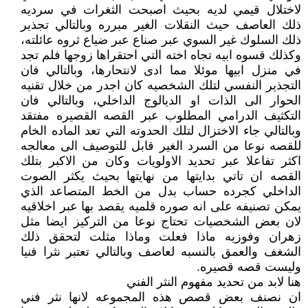
لاختلال قيمي لديه بحيث اصبحت الثغرات في سرديه
ذلك العاصف حيث النقلات الغير مبرره وبالتالي تجذير
ذلك السلوك غير السوي عبر صناع عبر ضياع ثروه عائلته،
وكذلك قسوه ابيه تجاه اخته التي احتقراها زوجها فلم تجد
في منزل ابيها موئلا مما ادى لانتحارها، وبالتالي فان
التجذير النفسي لتلك الشخصيه كان اجدر من خلال تقنيه
الحوار الى الذات او الديالوج الداخلي، وبالتالي فان
التكثيف الدرامي المطلوب عبر القصه القصيره مفتقد
وبالتالي جاء الاختزال لتلك الحدوته التي تعد الماده الخام
للقصه نوعا من السرد الغير قابل للتوصيف الى معالجه
اكثر تفاعلا عبر تحديد الاولويات وكان من الاكبر بتلك
القصه ان تاتي بدايتها من نهايتها بحيث يكثر الصوت
الداخلي كجرده حساب بدل من الخط المتصاعد الذي
يمكن تصنيفه على انه صوره قلميه يقصد بها عبر اخلاقيه
لان بعض الشخصيات تحتاج نوعا من التركيز ايضا مثل
زهران وفوزيه ماذا فعلت وماذا مثلت لتحقق ذلك
الشغف والعمق بالنسبه لعاصف وبالتالي تعتبر نثرا فنيا
وليست قصه قصيره.
هنا لابد من تحديد مفهوم النثر الفني
ان نصنف بعض قصص هذه المجموعه لانها نثر فني