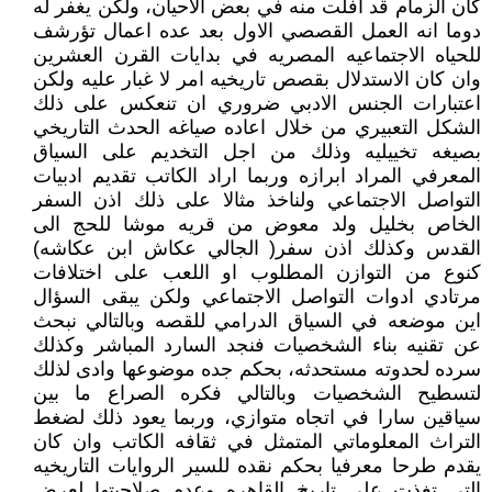
كان الزمام قد افلت منه في بعض الاحيان، ولكن يغفر له
دوما انه العمل القصصي الاول بعد عده اعمال تؤرشف
للحياه الاجتماعيه المصريه في بدايات القرن العشرين
وان كان الاستدلال بقصص تاريخيه امر لا غبار عليه ولكن
اعتبارات الجنس الادبي ضروري ان تنعكس على ذلك
الشكل التعبيري من خلال اعاده صياغه الحدث التاريخي
بصيغه تخييليه وذلك من اجل التخديم على السياق
المعرفي المراد ابرازه وربما اراد الكاتب تقديم ادبيات
التواصل الاجتماعي ولناخذ مثالا على ذلك اذن السفر
الخاص بخليل ولد معوض من قريه موشا للحج الى
القدس وكذلك اذن سفر( الجالي عكاش ابن عكاشه)
كنوع من التوازن المطلوب او اللعب على اختلافات
مرتادي ادوات التواصل الاجتماعي ولكن يبقى السؤال
اين موضعه في السياق الدرامي للقصه وبالتالي نبحث
عن تقنيه بناء الشخصيات فنجد السارد المباشر وكذلك
سرده لحدوته مستحدثه، بحكم جده موضوعها وادى لذلك
لتسطيح الشخصيات وبالتالي فكره الصراع ما بين
سياقين سارا في اتجاه متوازي، وربما يعود ذلك لضغط
التراث المعلوماتي المتمثل في ثقافه الكاتب وان كان
يقدم طرحا معرفيا بحكم نقده للسير الروايات التاريخيه
التي تغذت على تاريخ القاهره وعدم صلاحيتها لعرض