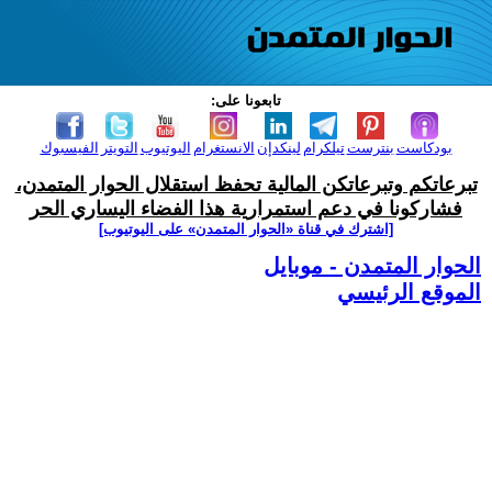
تابعونا على:
بودكاست
بنترست
تيلكرام
لينكدإن
الانستغرام
اليوتيوب
التويتر
الفيسبوك
تبرعاتكم وتبرعاتكن المالية تحفظ استقلال الحوار المتمدن،
فشاركونا في دعم استمرارية هذا الفضاء اليساري الحر
[اشترك في قناة ‫«الحوار المتمدن» على اليوتيوب]
الحوار المتمدن - موبايل
الموقع الرئيسي