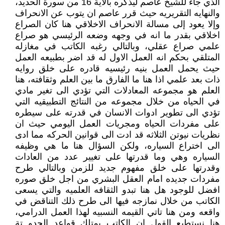
الذي جاء للشيخ عاصم ليذكره بالاية 16 من سورة الحديد،
والنهايه التقريريه حيث قرر عاصم ان يتوب عن الانحراف
وإلا يعود إلى مسالة الانحراف الاخلاقي هنا كان الصراع
اخلاقي بقدر ما انه في وجهه وضعه الرئيسي هو صراع
علمي صراع عقلي، وبالتالي رغبه الكاتب في مغازله
المتلقي بحكم انه العمل الاول له قد اضر بطبيعه العمل
حيث يحمل العمل بنيه رئيسيه قادره على خلق روايه
ذات بعد علمي اذا هنا ما الفارق ما بين العلم وثقافته، هنا
العلم هو مجموعه المعادلات التي تؤدي الى تغير مادي
في الحياه من خلال مجموعه من النتائج التطبيقيه التي
تؤدي الى تطوير ادوات الانسان في قدرته على سيطره
على مفردات الحياه ومجريات العمل اليومي حيث ان
نظريات نيوتن الثلاثه قد ادت الى قوانين الحركه مما ادى
الى اختراع السياره، ولكن السؤال هنا ما هي وظيفه
السياره وهي وما قدرتها على تغيير عدد من العادات
وقدرتها على خلق مفهوم جديد للزمن وبالتالي طرح
مفردات جديده امام العقل البشري من اجل خلق صوره
افضل للوجود هل هنا تبدو الثقافه العلميه والتي يسعى
الكاتب من خلال نمازجه فيها الى طرح ذلك التناقض في
واقعه ومن هنا تاتي القيمه النسبيه لهذا العمل الدرامي،
هنا نستطيع القول ان الكاتب يمتلك قواعد الحدو تة