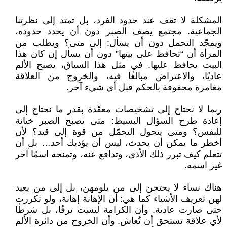
المشكلة لا تقف عند حدود الفرد، بل تمتد إلى نظرتنا
الجماعية. مجتمع يصف الصبر دون أن يحدد حدوده،
ويمجّد التحمل دون أن يسأل: إلى متى؟ ويطلب من
المرأة أن “تحافظ على بيتها” دون أن يسأل إن كان هذا
البيت يحافظ عليها. في مثل هذا السياق، يصبح الألم
عاديًا، والاعتراض مبالغًا فيه، والخروج من العلاقة
مغامرة محفوفة بالحكم قبل أي شيء آخر.
ربما لا نحتاج إلى تشخيصات معقّدة بقدر ما نحتاج إلى
إعادة طرح السؤال البسيط: متى يصبح الصبر خيانة
للنفس؟ ومتى يتحول التحمّل من قوة إلى قيد؟ لأن
أخطر ما يمكن أن يحدث، ليس أن يؤذيك أحد… بل أن
تتعلم كيف تبرر ذلك الأذى، وتدافع عنه، وتمنحه اسمًا آخر
غير اسمه.
هناك نساء لا يحتجن إلى من يلومهن، بل إلى من يعيد
لهن تعريف الأشياء كما هي: أن الإهانة إهانة، ولو تكررت
حتى صارت عادية. وأن الكرامة ليست ترفًا، بل شرطًا
لأي علاقة تستحق أن تُعاش. وأن الخروج من دائرة الألم