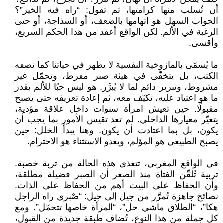
أن تُسلب منها كرامتها، ثم تقول: “راه فيه الخير”؟
الجواب السهل هو اتهامها بالضعف، أو السذاجة، أو حتى
الرغبة في الألم. لكن الواقع أعقد من هذا الحكم السريع،
وأقسى.
ما يُسمّى بالمازوخية النفسية لا يظهر في حياتنا كما تصفه
الكتب، بل يتخفّى في هيئة صبر مفرط، وتحمّل غير
مشروط، وتبرير دائم لما لا يُبرَّر. هو ليس حبًا للألم بقدر
ما هو اعتياد عليه، تكيّف معه، ثم إعادة تعريفه حتى يصبح
مقبولًا. حين تعيش امرأة سنوات داخل علاقة مؤذية،
يتغيّر معيارها الداخلي. لم تعد تقيس الأمور بما يجب أن
يكون، بل بما اعتادت أن يكون. وهنا يبدأ الخلل: حين
يصبح الطبيعي هو المؤلم، ويغدو الاستثناء هو الاحترام.
في الواقع المغربي، تتغذى هذه الحالة من تربة خصبة.
تربية تُلقّن الفتاة منذ الصغر أن الصبر فضيلة مطلقة،
وأن الحفاظ على البيت أهم من الحفاظ على الذات.
نصائح جاهزة تُمرَّر من جيل إلى جيل: “صْبري راه الراجل
هكا”، “الطلاق ماشي حل”، “المرأة خاصها تتحمّل”. ومع
كل جملة من هذا النوع، تُضاف طبقة جديدة من القبول،