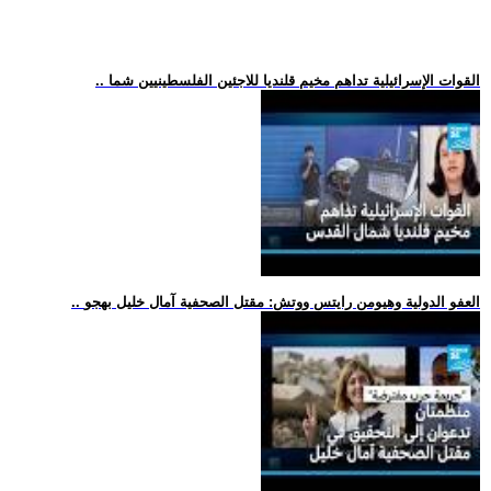
.. القوات الإسرائيلية تداهم مخيم قلنديا للاجئين الفلسطينيين شما
.. العفو الدولية وهيومن رايتس ووتش: مقتل الصحفية آمال خليل بهجو