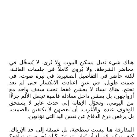
هناك شيء ثقيل يسكن البيوت ولا يُرى. لا يُسجَّل في
محاضر الشرطة، ولا يُروى كاملًا في جلسات العائلة،
لكنه حاضر في التفاصيل الصغيرة: في نبرة صوت، في
صمت طويل، في عينٍ اعتادت الانكسار حتى لم تعد
تحتج. هناك نساء لا يعشن فقط تحت سقف واحد مع
أزواجهن، بل يعشن داخل معادلة قاسية تجعل الألم جزءًا
من اليومي، وتحوّل الإهانة إلى حدث عابر لا يستحق
الوقوف عنده. والأغرب، أن بعضهن لا يكتفين بالصمت،
بل يرفعن درع الدفاع عن نفس اليد التي تؤذيهن.
المفارقة هنا ليست سطحية، بل عميقة إلى حد الإرباك.
كيف يمكن لامرأة أن تُهان، ثم تبرّر؟ أن تُجرح، ثم تدافع؟