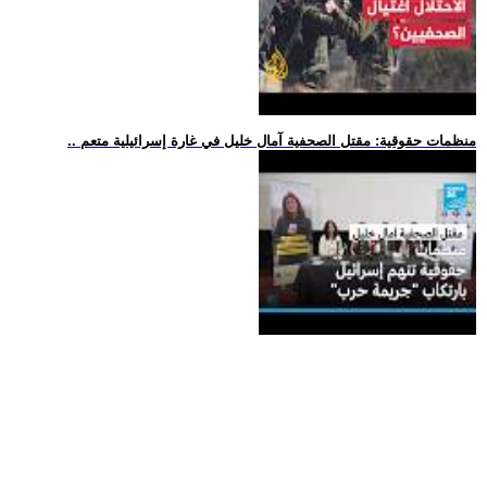
.. منظمات حقوقية: مقتل الصحفية آمال خليل في غارة إسرائيلية متعم