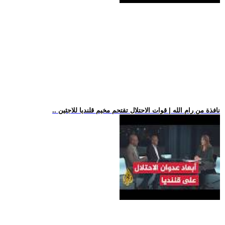
.. نافذة من رام الله | قوات الاحتلال تقتحم مخيم قلنديا للاجئين