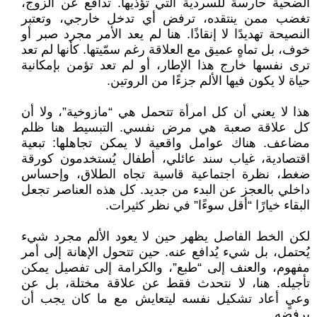
الضحية حارسةً للسردية التي تؤذيها. تدافع عن الزوج،
تغضب ممن ينتقده، ترفض أي تدخل خارجي، وتعتبر
النصيحة تهديدًا لا إنقاذًا. هنا لم يعد الأمر مجرد صبر أو
خوف، بل تماهٍ عميق مع العلاقة رغم سمّيتها. كأنها لم تعد
ترى نفسها خارج هذا الإطار، أو لم تعد تؤمن بإمكانية
حياة لا يكون فيها الألم جزءًا من الروتين.
هذا لا يعني أن كل امرأة تتحمل هي “مازوخية”، ولا أن
كل علاقة صعبة هي مرض نفسي. التبسيط هنا ظلم
مضاعف. هناك عوامل واقعية لا يمكن تجاهلها: تبعية
اقتصادية، غياب سند عائلي، أطفال يُستخدمون كورقة
ضغط، نظرة اجتماعية قاسية تجاه الطلاق، وإحساس
داخلي بالعجز عن البدء من جديد. كل هذه العناصر تجعل
البقاء خيارًا “أقل سوءًا” في نظر كثيرات.
لكن الخط الفاصل يظهر حين لا يعود الألم مجرد شيء
يُحتمل، بل شيء يُدافع عنه. حين تتحول الإهانة إلى أمر
مفهوم، والعنف إلى “طبع”، والكرامة إلى تفصيل يمكن
تأجيله. هنا، لا نتحدث فقط عن علاقة مختلة، بل عن
وعيٍ أعاد تشكيل نفسه ليتعايش مع ما كان يجب أن
يرفضه.