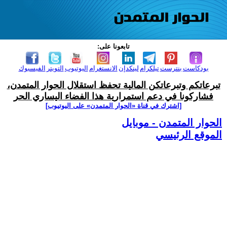
تابعونا على:
بودكاست
بنترست
تيلكرام
لينكدإن
الانستغرام
اليوتيوب
التويتر
الفيسبوك
تبرعاتكم وتبرعاتكن المالية تحفظ استقلال الحوار المتمدن،
فشاركونا في دعم استمرارية هذا الفضاء اليساري الحر
[اشترك في قناة ‫«الحوار المتمدن» على اليوتيوب]
الحوار المتمدن - موبايل
الموقع الرئيسي