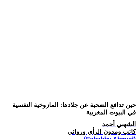
حين تدافع الضحية عن جلادها: المازوخية النفسية
في البيوت المغربية
الشهبي أحمد
كاتب ومدون الرأي وروائي
(Echahby Ahmed)