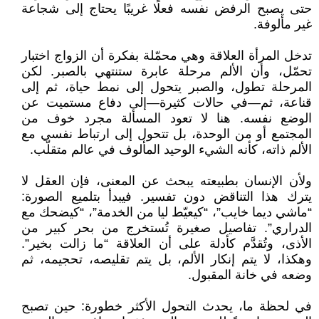
حتى يصبح الرفض نفسه فعلًا غريبًا يحتاج إلى شجاعة
غير مألوفة.
تدخل المرأة العلاقة وهي محمّلة بفكرة أن الزواج اختبار
تحمّل، وأن الألم مرحلة عابرة ستنتهي بالصبر. لكن
المرحلة تطول، والصبر يتحول إلى نمط حياة، ثم إلى
قناعة، ثم—في حالات كثيرة—إلى دفاع مستميت عن
الوضع نفسه. هنا لا تعود المسألة مجرد خوف من
المجتمع أو من الوحدة، بل تتحول إلى ارتباط نفسي مع
الألم ذاته، كأنه الشيء الوحيد المألوف في عالم متقلّب.
ولأن الإنسان بطبيعته يبحث عن المعنى، فإن العقل لا
يترك هذا التناقض دون تفسير. فيبدأ بتلميع الصورة:
“ماشي ديما خايب”، “كيعيّط ليا من الخدمة”، “كيضحك مع
الدراري”. تفاصيل صغيرة تُستخرج من بحر كبير من
الأذى، وتُقدَّم كأدلة على أن العلاقة “ما زالت بخير”.
وهكذا، لا يتم إنكار الألم، بل يتم تقليصه، تحجيمه، ثم
وضعه في خانة المقبول.
في لحظة ما، يحدث التحول الأكثر خطورة: حين تصبح