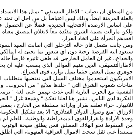
من المنطق ان يصاب " الاطار التنسيقي " بمثل هذا الانسداد ف
بالعلة المزمنة ايضاً. وذلك ليس اعتباطاً بل من اجل ان تمتد
على اساس الارصدة الانتخابية الجديدة، فضلاً عن الحصول على
ولكن مازالت بصمة الشرق مقيّدة تبعاً لانغلاق المضيق معناه
افقدهم الجرأة على اتخاذ القرار.
ومن جانب متصل فان حالة التزحلق التي اصابت السيد السوداني 
ستعود اليه الفرصة رحبة دون اي شعور بما يخبئ له المالكي
والخداع.. غير ان العامل الخارجي قد طغى تاثيره فارضاً حا
الاطارالتنسيقي، الذين منهم الموالي الذي يصعب عليه ان يح
جوهري يميل البعض حيثما يميل توازن قوى الصراع.
الامريكيون استخدموا مختلف السبل التي تقتضيها متطلبات ال
مناخات شعوب الشرق التي " جلدها مدبّغ " من الحروب.. ور
النفسية مع الحرب النارية التي غدت تهيمن على لغة " ترمب 
الفكرية لدى الناس.. نشير هنا لعلنا نفكك " وشيعة غزل " ال
للانهيار.. جراء تعلقه بقرار وبارادة مسلطة من الخارج ، بمع
الارزاق "منع وصول الدولار الفدلاري" الا بعد تشكيل الحكومة..
وحدة الارادة والقرارللقوى الديمقراطية والوطنية.. للعلم لم 
من السقوط نحو الهلاك المطلق فمن يطلق صيحة الوثوب الق
مستنداً على ثقل سحت الاموال العراقية المنهوبة، التي اطلق 