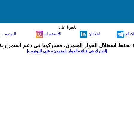
تابعونا على:
لكرام
لينكدإن
الانستغرام
اليوتيوب
ية تحفظ استقلال الحوار المتمدن، فشاركونا في دعم استمرارية 
[اشترك في قناة ‫«الحوار المتمدن» على اليوتيوب]