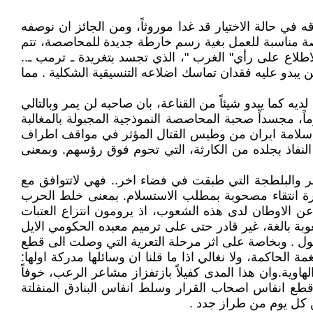
 في حالة الاختيار قد غدا موروثاً، ومن الجائز ان نوصفه
 فرصة مناسبة للعمل بغية رسم خارطة جديدة للمحاصصة، تتم
لاطلاع على رأي" الغرب "، الذي تجسد بتغريدة ـ ترمب ـ..
 يبدو عليه فقدان تماسك اضلاعه التنسيقية الشكلية . مما
 كما يبدو شيئاً من القناعة، بان صاحبه لن يمر وبالتالي
 مجسداً صحبة المحاصصة النموذجية المجبولة بالمغالبة
مدى سلامة ايران من وطيس القتال المؤثر في مواقف اطراف
لنفاذ بجلده من الكارثة، التي تحوم فوق رؤسهم. وبمعنى
هر والبلطجة التي طبقت في فضاء اخر.. فهي لاتتوافق مع
مرة انتقاء مصحوبة بمطلب الاستسلام. بمعنى خلط الحرب
عن الاوطان لدى هذه الشعوب، اذ يرومون انتزاع العتبات
بة بالغة، غير قادر حتى على ترميم معبده الحكومي الايل
جهول . وبخاصة على اثر مرحلة التعرية التي وصلت الى قطع
 الحاكمة، ولا نغالي اذا ما قلنا ان وسائلها مدركة اولها:
هاوية.وان هذا المدى كفيلاً بازتفزاز مشاعر الرعب، خوفاً
طع انفاس اصحاب القرار وسلط انفاس البنادق المنفلتة
ن كل يوم من طراز جدد .