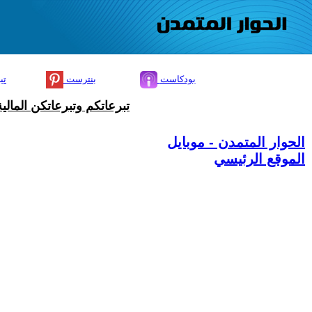
بودكاست
بنترست
تي
تبرعاتكم وتبرعاتكن المال
الحوار المتمدن - موبايل
الموقع الرئيسي