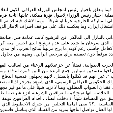
يما يتعلق باختيار رئيس لمجلس الوزراء العراقي. لكون انغلاقه
 عملية اختيار رئيس الوزراء لاطول فترة ممكنة، غايتها اتاحة
 المباركة الخارجية غرباً او شرقاً . ومما لاشك فيه قد تم ا
 انشغال ايران، وما يعكسه ذلك على مواقف اطراف الاطار الذين
بالتنازل الى المالكي عن الترشيح كانت غمامة ظن، صانعة لديه
، الذي سرعان ما شدد على عدم ترشيح الذي احسن معه كرماً،
له كعامل حاسم، رغم كونه ما برح مرتهناً بنتائج الحرب، اي 
دد موقفاً دون تعميده برأي مرجعي ايراني، ومنهم من يحاول ا
حرب العدوانية، فضلاً عن خزعبلاتهم الرعناء من اساليب الق
احوا معتمدين سيناريو جمع الزبدة من اللبن فمرة اندفاع و
"، غير انهم قد تكللوا بالفشل، لانهم يجهلون قدسية الدفاع 
حراك الحكومي العراقي الرسمي، الذي شوهد يجرجر اذياله بصعو
نى فقدان الصواب المطلق، وهنا لا نزيد شيئاً على ما هو غير م
 الخلاصة: انها تمنح لامة العراقيين الشرعية لنزع شرعية الطغمة
يبق من المسافة شيئاً اذ دخلت انصاف اقدام العراقيين فوهة ال
ياسية ..؟؟ يبقى امامنا التخلص من شرك الاخطبوط الذي ق
لها العنان تواصل انتاجها بمزيد من الفساد الذي يتناسل فاسدي