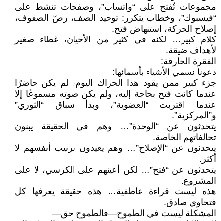
مجموعات تُفتح على “واتساب”، وصفحات تنشط على
“فيسبوك”، وخطاب يتكرر: توحيد الصف، رصّ الصفوف،
إصلاح الحركة، استنهاض فتح.
كلام كبير… لكنه في كثير من الأحيان، غطاء صغير
لأهداف ضيقة.
الفقرة الحارقة:
دعونا نسمي الأشياء بأسمائها:
جزء كبير ممن يقود هذا الحراك اليوم، لم يكن حاضرًا
عندما كانت فتح بحاجة إليه، ولم يكن صوته مسموعًا إلا
عندما اقتربت “العضوية”، وبدأ سباق “الثوري”
و”المركزية”.
يتحدثون عن “الوحدة”… وهم في الحقيقة يبنون
تحالفاتهم الخاصة.
يتحدثون عن “الإصلاح”… وهم يعيدون ترتيب أنفسهم لا
أكثر.
يتحدثون عن “فتح”… لكن أعينهم على الكرسي، لا على
المشروع.
هذه ليست قراءة عاطفية… هذه حقيقة يعرفها كل
فتحاوي صادق.
المشكلة ليست في الطموح—فالطموح حق—