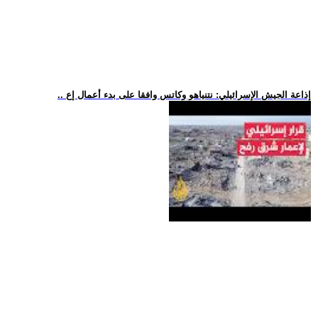
.. إذاعة الجيش الإسرائيلي: نتنياهو وكاتس وافقا على بدء أعمال إع