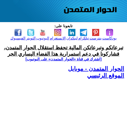
تابعونا على:
بودكاست
بنترست
تيلكرام
لينكدإن
الانستغرام
اليوتيوب
التويتر
الفيسبوك
تبرعاتكم وتبرعاتكن المالية تحفظ استقلال الحوار المتمدن،
فشاركونا في دعم استمرارية هذا الفضاء اليساري الحر
[اشترك في قناة ‫«الحوار المتمدن» على اليوتيوب]
الحوار المتمدن - موبايل
الموقع الرئيسي