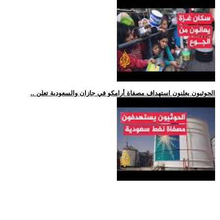
.. الحوثيون يعلنون استهداف مصفاة أرامكو في جازان والسعودية تعلن