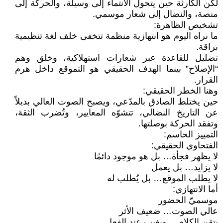
لكن الكارثة حين يتحول الانتماء إلى وسيلة، والحركة إلى
منصة، والنضال إلى شعار موسمي.
تشخيص الظاهرة:
ما نراه اليوم هو انتهازية منظمة تتخفى خلف لغة تنظيمية
براقة.
تضليل للقاعدة عبر شعارات استهلاكية، وخلق وهم
“الإصلاح” بينما الهدف الحقيقي هو التموقع داخل هرم
القرار.
وهنا الخطر الحقيقي:
حين يختلط الصادق بالمدّعي، ويصبح الصوت العالي بديلاً
عن التاريخ النضالي، تتشوّه المعايير، وتُضرب الثقة،
وتفقد الحركة بوصلتها.
التمييز الحاسم:
الفتحاوي الحقيقي:
لا يظهر فجأة… بل هو موجود دائمًا
لا يزايد… بل يعمل
لا يطلب الموقع… بل يُطلب له
أما الانتهازي:
موسميّ الحضور
عالي الصوت… ضعيف الأثر
يتقن الكلام… ويغيب عند الفعل