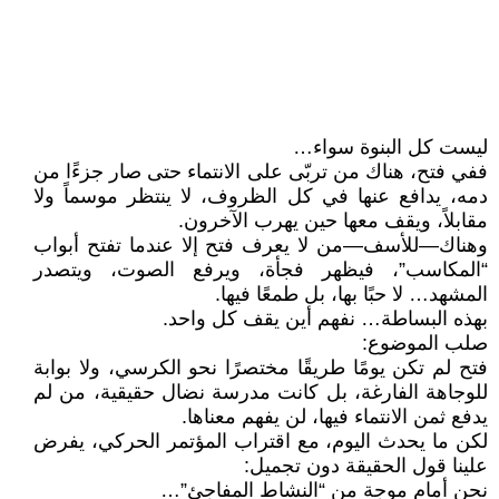
ليست كل البنوة سواء…
ففي فتح، هناك من تربّى على الانتماء حتى صار جزءًا من
دمه، يدافع عنها في كل الظروف، لا ينتظر موسماً ولا
مقابلاً، ويقف معها حين يهرب الآخرون.
وهناك—للأسف—من لا يعرف فتح إلا عندما تفتح أبواب
“المكاسب”، فيظهر فجأة، ويرفع الصوت، ويتصدر
المشهد… لا حبًا بها، بل طمعًا فيها.
بهذه البساطة… نفهم أين يقف كل واحد.
صلب الموضوع:
فتح لم تكن يومًا طريقًا مختصرًا نحو الكرسي، ولا بوابة
للوجاهة الفارغة، بل كانت مدرسة نضال حقيقية، من لم
يدفع ثمن الانتماء فيها، لن يفهم معناها.
لكن ما يحدث اليوم، مع اقتراب المؤتمر الحركي، يفرض
علينا قول الحقيقة دون تجميل:
نحن أمام موجة من “النشاط المفاجئ”…