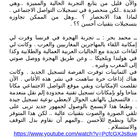
والآن قليل من يتابع التجربة الحالية والمميزة ..وهي
عديدة ..لكن منحصرة في تسجيلات التواصل الاجتماعي .
لماذا هذا الانحصار ؟ ..وهل من الممكن تجاوزه
بتسجيلات بتقنيات أحسن ؟؟ .
ــ محمد بحر : ــ تجربة الهجرة في فرنسا وفرت لي
إمكانية اللقاء بالمهاجرين المغاربيين والعرب . وكانت لي
لقاءات عديدة مع الجاليات العربية العمالية والطلابية وكذا
في هولندا وبلجيكا .. وعن طريق الهجرة ووصل صوتي
إلى المغرب وغيره .
في الثمانينات توفرت الفرصة لتسجيل الجديد . وكانت
هناك إذاعات حرة ساهمت في نشر هذه الأغاني . الآن
تقلصت الإمكانيات وبقي موقع التواصل الاجتماعي مكانا
متاحا ولو بإمكانات تسجيل تقنية محدودة إلم نقل منعدمة
. . فالتسجيل بالهاتف الجوال لايعطي نوعية تسجيل جيدة
. وطبعا هذا لايسمح بالوصول لجمهور جديد تربى على
تلقي الصورة والصوت بتقنيات عالية .. لكن هذا المتوفر
حاليا ونطمح للأحسن ..والمهم أن نقاوم بدل التوقف
والاستسلام .
https://www.youtube.com/watch?v=PcfcGXJs8uw