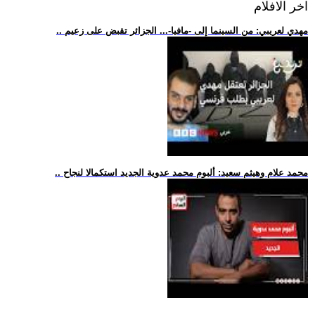
اخر الافلام
.. مهدي لعريبي: من السينما إلى -مافيا-... الجزائر تقبض على زعيم
.. محمد علام وهيثم سعيد: ألبوم محمد عدوية الجديد استكمالا لنجاح