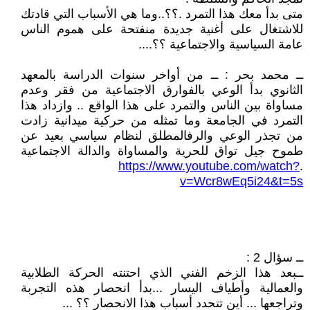
متى بدأ معك هذا التمرد .؟؟..وما هي الأسباب التي قادتك
للاشتغال على أغنية جديدة منفتحة على هموم الناس
عامة السياسية والاجتماعية ؟؟....
ــ محمد بحر : ــ من أواخر سنوات الدراسة بالمعهد
الثانوي بدأ الوعي بالفوارق الاجتماعية من فقر وعدم
مساواة بين الناس والتمرد على هذا الواقع .. وازداد هذا
التمرد في الجامعة وما تمثله من حركية ميدانية زادت
من تجذر الوعي والرفالمطلق لنظام سياسي بعيد عن
طموح جيل تواق للحرية والمساواة والدالة الاجتماعية
https://www.youtube.com/watch?
.
v=Wcr8wEq5i24&t=5s
ــ سؤال 2 :
ــبعد هذا الزخم الفني الذي احتنته الحركة الطلابية
والعمالية وأطياف اليسار ...بدأ انحصار هذه التجربة
وتراجعها ... أين تتحدد أسباب هذا الانحصار ؟؟ ...