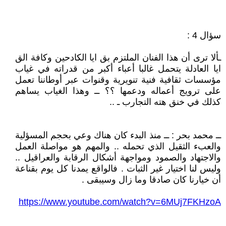
سؤال 4 :
ـألا ترى أن هذا الفنان الملتزم بق ايا الكادحين وكافة الق
ايا العادلة يتحمل غالبا أعباء أكبر من قدراته في غياب
مؤسسات ثقافية فنية تنويرية وقنوات عبر أوطاننا تعمل
على ترويج أعماله ودعمها ؟؟ ــ وهذا الغياب يساهم
كذلك في خنق هته التجارب ـ ..
ــ محمد بحر : ــ منذ البدء كان هناك وعي بحجم المسؤلية
والعبء الثقيل الذي تحمله .. والمهم هو مواصلة العمل
والاجتهاد والصمود ومواجهة أشكال الرقابة والعراقيل ..
وليس لنا اختيار غير الثبات . فالواقع يمدنا كل يوم بقناعة
أن خيارنا كان صادقا وما زال وسيبقى .
https://www.youtube.com/watch?v=6MUj7FKHzoA
.....