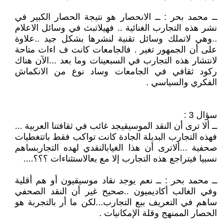
ــ محمد بحر : ــ الانحصار هو نتيجة الحصار الكبير في
نشر هذه التجارب الغنائية .. فهيلاتبث في وسائل الاعلام
..وهي لاتملك وسائل تقنية لنشرها بشكل جيد ..علاوة
على أن الجمهور تغير . فالجامعات كانت ف اءات متاحة
لانتشار هذه التجارب في السبعينات وما بعد ...الآن هناك
ركود ثقافي في الجامعات وساد نوع من الانكماش
الفكري والسياسي .
سؤال 3 :
ــ ألا ترى أن النقد الموسيقيجد غائب في ثقافتنا العربية ...
فهذه التجارب البديلة الجادة كانت تواكب فقط باتتغطيات
صحفية ...ألاترى أن هذا الغيابالنقدي لهده التجاربساهم
نسبيا فيتراجع هذه التجارب إلا مع بعالاستثناءات ؟؟؟....
ــ محمد بحر : ــ نعم يوجد نقاد موسيقيون أو هم أقلية
وفي الغالب أكاديميون ..صحيح غير أن النقد الصحفي
ساهم في التعريف ببع التجارب...لكن ما أر بالتجربة هو
الحصار الممنهج وقلة الإمكانيات .