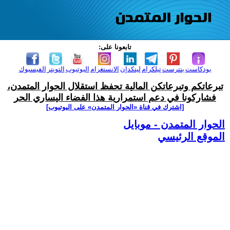
تابعونا على:
بودكاست
بنترست
تيلكرام
لينكدإن
الانستغرام
اليوتيوب
التويتر
الفيسبوك
تبرعاتكم وتبرعاتكن المالية تحفظ استقلال الحوار المتمدن،
فشاركونا في دعم استمرارية هذا الفضاء اليساري الحر
[اشترك في قناة ‫«الحوار المتمدن» على اليوتيوب]
الحوار المتمدن - موبايل
الموقع الرئيسي