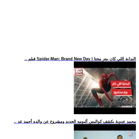
.. فيلم Spider-Man: Brand New Day | البداية اللي كان بيتر محتا
.. محمد عدوية يكشف كواليس ألبومه الجديد ومشروع عن والده أحمد عد