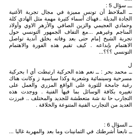
ـــ سؤال 5 :
ــ الملاحظ أن تونس مميزة في مجال تجربة الأغنية
الجادة البديلة ..فهناك أسماء كثيرة مهمة مثل الهادي كلة
وحمادي العجيمي والزين الصافي والأزهر الاوي وأولاد
المناجم وغيرهم ...مع التفاف الجمهور التونسي حول
تجربة الشيخ إمام حتى بعد وفاته بخلق أندية تواصل
الاهتمام بإبداعه . كيف تقيم هذه الفورة والاهتمام
التونسي ؟؟؟...
ل
ــ محمد بحر : ــ نعم هذه الحركية ارتبطت أي ا بحركية
مسرحية وسينمائية وشعرية وكذا سياسية ز وكانت هناك
رغبة جامحة للثورة على الواقع المزري والعمل على
تغييره بكافة الوسائل بما فيها الفنية . ووجدت هذه
التجارب حا نة شة متعطشة للجديد والمختلف .. فبرزت
العديد من التجارب الفنية المتنوعة والخلاقة .
ــ السؤال 6 :
ــ تابعنا أشرطتك في الثمانينات وما بعد والمهربة غالبا ...