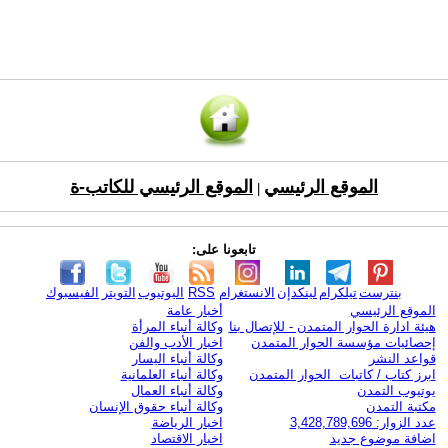
الموقع الرئيسي
الموقع الرئيسي للكاتب-ة
|
تابعونا على:
بنترست
تيلكرام
لينكدإن
الانستغرام
RSS
اليوتيوب
التويتر
الفيسبوك
الموقع الرئيسي
أخبار عامة
هيئة ادارة الحوار المتمدن - للإتصال بنا
وكالة أنباء المرأة
إحصائيات مؤسسة الحوار المتمدن
اخبار الأدب والفن
قواعد النشر
وكالة أنباء اليسار
ابرز كتاب / كاتبات الحوار المتمدن
وكالة أنباء العلمانية
يوتيوب التمدن
وكالة أنباء العمال
مكتبة التمدن
وكالة أنباء حقوق الإنسان
عدد الزوار: 3,428,789,696
اخبار الرياضة
اضافة موضوع جديد
اخبار الاقتصاد