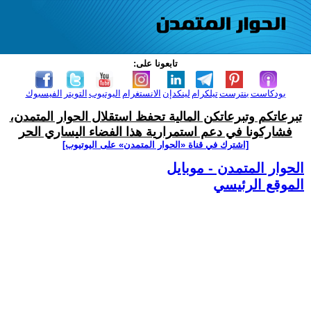
تابعونا على:
بودكاست
بنترست
تيلكرام
لينكدإن
الانستغرام
اليوتيوب
التويتر
الفيسبوك
تبرعاتكم وتبرعاتكن المالية تحفظ استقلال الحوار المتمدن،
فشاركونا في دعم استمرارية هذا الفضاء اليساري الحر
[اشترك في قناة ‫«الحوار المتمدن» على اليوتيوب]
الحوار المتمدن - موبايل
الموقع الرئيسي