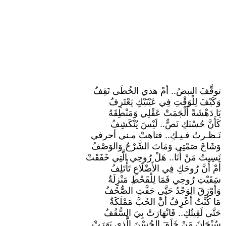
توقَّفَ النبضُ.. أمْ هذي الخُطَى تَقِفُ
وَكَيْفَ لِلْوَقْتِ فِي عَيْنَيْكِ يَعْتَرِفُ
يَا دَهْشَةً أَلْجَمَتْ عَقْلِي وَمَنْطِقَهُ
كَأَنَّ حُسْنَكِ نَصٌّ.. لَيْسَ يُنْكَشِفُ
نَـظـرتُ فـيـكِ.. فتاهتْ مـني أحرفي
وَشَاخَ صَمْتِي وَمَاتَ الشَّرْحُ وَالوَصْفُ
نَسِيتُ مَنْ أَنَا.. هَلْ رُوحِي الَّتِي خَفَقَتْ
أَمْ أَنَّ رُوحَكِ فِي الأَضْلَاعِ تَأْتَلِفُ
سَقَيْتِ رُوحِي فَمَا لِلْقَحْطِ مَنْزِلَةٌ
وَأَوْرَقَ الوَجْدُ حَتَّى جَفَّتِ الصُّحُفُ
مَا كُنْتُ أَعْرِفُ أَنَّ الحُبَّ مَمْلَكَةٌ
حَتَّى لَقِيتُكِ.. فَانْهَارَتْ بِيَ السُّقُفُ
سُبْحَانَ مَنْ خَلَقَ الحُسْنَ الَّذِي بَهَرَتْ