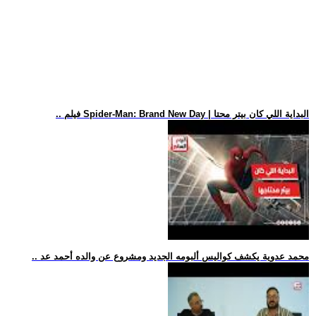
.. فيلم Spider-Man: Brand New Day | البداية اللي كان بيتر محتا
.. محمد عدوية يكشف كواليس ألبومه الجديد ومشروع عن والده أحمد عد