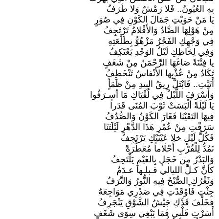
بِهِ العُيُونُ.. فَلا رَمْشٌ وَلا طَرَفُ
​يَا مَنْ حَوَيْتِ جَمَالَ الكَوْنِ فِي صُوَرٍ
مِنْ هَوْلِهَا الضَّادُ وَالأَقْلامُ تَرْتَجِفُ
​فِي وَجْهِكِ الفَجْرُ مَزْهُوٌّ بِطَلْعَتِهِ
وَفِي لِحَاظِكِ لَيْلُ الوَجْدِ يَعْتَكِفُ
​يا فِتْنَةً صَاغَهَا الرَّحْمَنُ مِنْ شَغَفٍ
تَكَادُ مِنْ عُذْبِها الأَنْفاسُ تَنْخَطِفُ
أَتَيْتِ.. فَابْتَلَّ رِيقُ البِيدِ مِنْ ظَمَأٍ
وَأَسْرَفَ اللَّيْلُ فِي لُقْيَاكِ مَا أسـرَفُوا
​يَا لَيْلَةً أَلْبَسَتْ ثَوْبَ المُنَى قَدَراً
فِيهَا التَقَيْنَا فَغَارَ الكَوْنُ وَالصُّدُفُ
​سَرَقْتِ مِنْ عُمْرِ هَذَا الدَّهْرِ لَيْلَتَنَا
فَكُلُّ لَيْلٍ خلا عَيْنَيْكِ يَرْتَجِفُ
​نَمُدُّ لِلْقُرْبِ أَحْلَاماً مُعَطَّرَةً
وَالبَدْرُ من خَجَلٍ بِالغَيْمِ يَلْتَحِفُ
​كأنَّ كـلَّ الليالي قـبلـها عـدَمٌ
وَثَغْرُكِ الصُّبْحُ فِيهِ النُّورُ وَالتَّرَفُ
​جِئْتِ فَأَوْقَدْتِ فِي صَدْرِي مَوَاجِعَهُ
فخَلْفَ قَدِّكِ جَيْشُ الشَّوْقِ يَنْجَرِفُ
أَسَرْتِ قَلْبِي فَمَا يَبْغِي سِوَى شَغَفٍ