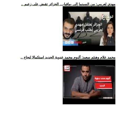
.. مهدي لعريبي: من السينما إلى -مافيا-... الجزائر تقبض على زعيم
.. محمد علام وهيثم سعيد: ألبوم محمد عدوية الجديد استكمالا لنجاح