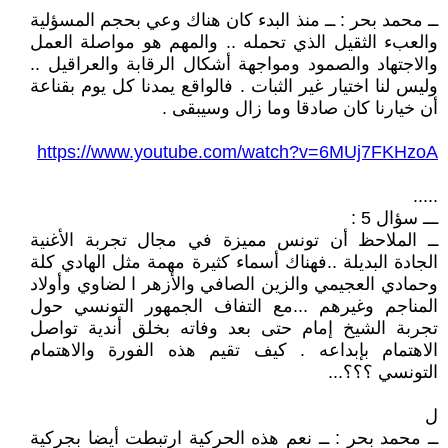
ــ محمد بحر : ــ منذ البدء كان هناك وعي بحجم المسؤلية
والعبء الثقيل الذي تحمله .. والمهم هو مواصلة العمل
والاجتهاد والصمود ومواجهة أشكال الرقابة والعراقيل ..
وليس لنا اختيار غير الثبات . فالواقع يمدنا كل يوم بقناعة
أن خيارنا كان صادقا وما زال وسيبقى .
https://www.youtube.com/watch?v=6MUj7FKHzoA
.....
ـــ سؤال 5 :
ــ الملاحظ أن تونس مميزة في مجال تجربة الأغنية
الجادة البديلة ..فهناك أسماء كثيرة مهمة مثل الهادي كلة
وحمادي العجيمي والزين الصافي والأزهر ا لضاوي وأولاد
المناجم وغيرهم ...مع التفاف الجمهور التونسي حول
تجربة الشيخ إمام حتى بعد وفاته بخلق أندية تواصل
الاهتمام بإبداعه . كيف تقيم هذه الفورة والاهتمام
التونسي ؟؟؟...
ل
ــ محمد بحر : ــ نعم هذه الحركية ارتبطت أيضا بجركية