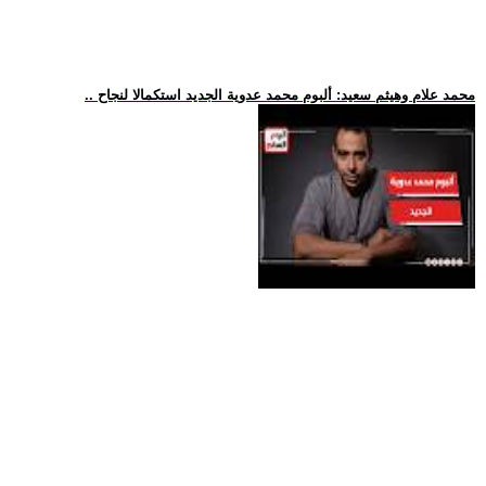
.. محمد علام وهيثم سعيد: ألبوم محمد عدوية الجديد استكمالا لنجاح