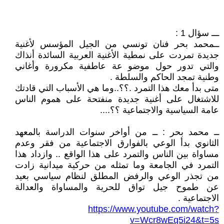
ـــ سؤال 1 :
ــمحمد بحر فنان تونسي من الجيل المؤسس لأغنية
جديدة تمردت على نمطية الأغنية العربية السائدة أنذاك
والتي تدور حول موضو عة عاطفية مكرورة وأغاني
وطنية تمجد الحاكم والسلطة .
متى بدأ معك هذا التمرد .؟؟..وما هي الأسباب التي قادتك
للاشتغال على أغنية جديدة منفتحة على هموم الناس
عامة السياسية والاجتماعية ؟؟....
ــ محمد بحر : ــ من أواخر سنوات الدراسة بالمعهد
الثانوي بدأ الوعي بالفوارق الاجتماعية من فقر وعدم
مساواة بين الناس والتمرد على هذا الواقع .. وازداد هذا
التمرد في الجامعة وما تمثله من حركية ميدانية زادت
من تجذر الوعي والرفض المطلق لنظام سياسي بعيد
عن طموح جيل تواق للحرية والمساواة والعدالة
الاجتماعية .
https://www.youtube.com/watch?
v=Wcr8wEq5i24&t=5s