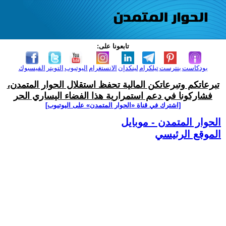
تابعونا على:
بودكاست
بنترست
تيلكرام
لينكدإن
الانستغرام
اليوتيوب
التويتر
الفيسبوك
تبرعاتكم وتبرعاتكن المالية تحفظ استقلال الحوار المتمدن،
فشاركونا في دعم استمرارية هذا الفضاء اليساري الحر
[اشترك في قناة ‫«الحوار المتمدن» على اليوتيوب]
الحوار المتمدن - موبايل
الموقع الرئيسي