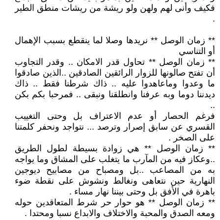
فكيف وأنى لهم ولهن ولو ريشة من ريشات منطق الطير
.
** زمان الوصل ** نريدها وصلا لما ينقطع بسبب الإهمال
أو التناسي
** زمان الوصل ** تحاول قدر الامكان .. وقدر التجاوب
أن تفتح صالونها للزوار الرائقين الصادقين ..الذين صادقوا
ما وعدوا وماعاهدوا عليه .. ذاك شرطنا فقط .. ذاك
ديدننا دوما وبه عرفنا وانطلقنا ونبقى .. فمرحبا بكم بكن
..
فرغم الحصار أو عدم الاعتراف بل وحتى التغييب
القسري عن سابق إصرار وترصد ... نتواجد ونحفر كلمتنا
على الصخر .
** زمان الوصل ** هي زوادة بسيطة لطول الطريق
..وعكاز فيه من المآرب ما يتغلب على المشاق وما يواجه
به من المصاعب ..بل ومصباح من مصابيح ديوجين
النهارية حين نتعاهى ونغالط ونشوش على نقطة ضوء
باهرة في الأفق بل وحتى بيننا نهار مساء .
** زمان الوصل ** هو حوار حر شرط المتعاقدين حوله
ومعه الصدق والمحبة والاختلاف والابداع نسبا ومحتدا .