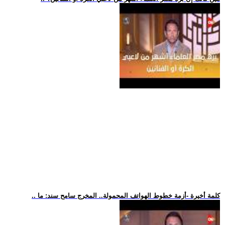
.. كلمة أخيرة -أزمة خطوط الهواتف المحمولة.. المخرج سامح سند: ما