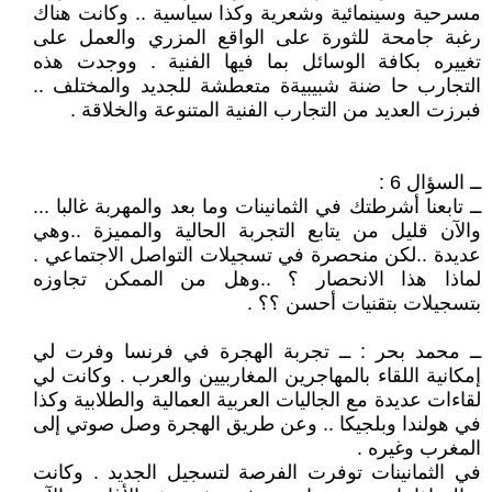
مسرحية وسينمائية وشعرية وكذا سياسية .. وكانت هناك
رغبة جامحة للثورة على الواقع المزري والعمل على
تغييره بكافة الوسائل بما فيها الفنية . ووجدت هذه
التجارب حا ضنة شبيبيةة متعطشة للجديد والمختلف ..
فبرزت العديد من التجارب الفنية المتنوعة والخلاقة .
ــ السؤال 6 :
ــ تابعنا أشرطتك في الثمانينات وما بعد والمهربة غالبا ...
والآن قليل من يتابع التجربة الحالية والمميزة ..وهي
عديدة ..لكن منحصرة في تسجيلات التواصل الاجتماعي .
لماذا هذا الانحصار ؟ ..وهل من الممكن تجاوزه
بتسجيلات بتقنيات أحسن ؟؟ .
ــ محمد بحر : ــ تجربة الهجرة في فرنسا وفرت لي
إمكانية اللقاء بالمهاجرين المغاربيين والعرب . وكانت لي
لقاءات عديدة مع الجاليات العربية العمالية والطلابية وكذا
في هولندا وبلجيكا .. وعن طريق الهجرة وصل صوتي إلى
المغرب وغيره .
في الثمانينات توفرت الفرصة لتسجيل الجديد . وكانت