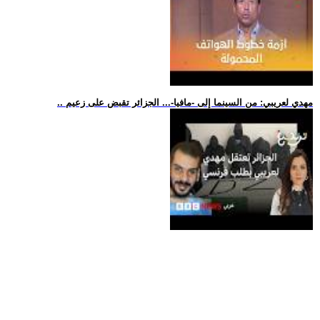
.. مهدي لعريبي: من السينما إلى -مافيا-... الجزائر تقبض على زعيم