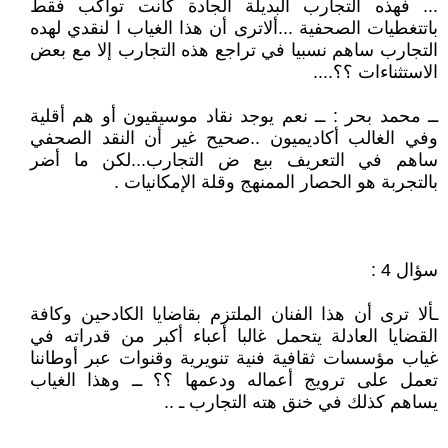
... فهذه التجارب البديلة الجادة كانت تواكب فقط
باتتغطيات الصحفية ...ألاترى أن هذا الغياب ا لنقدي لهده
التجارب ساهم نسبيا في تراجع هذه التجارب إلا مع بعض
الاستثناءات ؟؟....
ــ محمد بحر : ــ نعم يوجد نقاد موسيقيون أو هم أقلية
وفي الغالب أكاديميون ..صحيح غير أن النقد الصحفي
ساهم في التعريف ببع ض التجارب...لكن ما أضر
بالتجربة هو الحصار الممنهج وقلة الإمكانيات .
سؤال 4 :
ـألا ترى أن هذا الفنان الملتزم بقاضايا الكادحين وكافة
القضايا العادلة يتحمل غالبا أعباء أكبر من قدراته في
غياب مؤسسات ثقافية فنية تنويرية وقنوات عبر أوطاننا
تعمل على ترويج أعماله ودعمها ؟؟ ــ وهذا الغياب
يساهم كذلك في خنق هته التجارب ـ ..