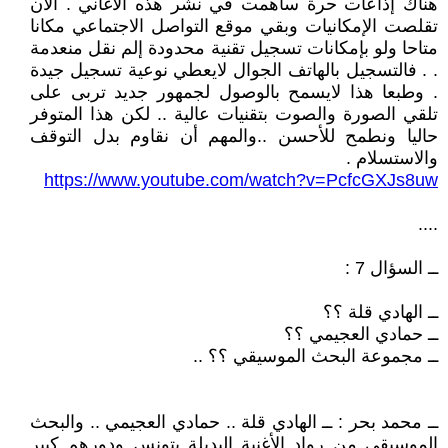
هناك إذاعات حرة ساهمت في نشر هذه الأغاني . الآن
تقلصت الإمكانيات وبقي موقع التواصل الاجتماعي مكانا
متاحا ولو بإمكانات تسجيل تقنية محدودة إلم نقل منعدمة
. . فالتسجيل بالهاتف الجوال لايعطي نوعية تسجيل جيدة
. وطبعا هذا لايسمح بالوصول لجمهور جديد تربى على
تلقي الصورة والصوت بتقنيات عالية .. لكن هذا المتوفر
حاليا ونطمح للأحسن ..والمهم أن نقاوم بدل التوقف
والاستسلام .
https://www.youtube.com/watch?v=PcfcGXJs8uw
....
ــ السؤال 7 :
ــ الهادي قلة ؟؟
ــ حمادي العجيمي ؟؟
ــ مجموعة البحث الموسيقي ؟؟ ..
ــ محمد بحر : ــ الهادي قلة .. حمادي العجيمي .. والبحث
الموسيقي من رواد الأغنية البديلة بتونس ودورهم كبير