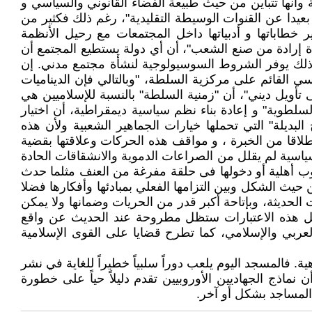
 وأنها تتباين من حيث طبيعة الفضاء القانوني والسياسي و
عيدا عن القنوات الوسيطة التقليدية"، رغم ذلك فكثير من
 خطاباتها و أدبياتها داخل المجتمعات مع رحيل الأنظمة
يدة إرادة من صنع الشعب"، أن أي دولة يستطيع المجتمع أن
ن ذلك يوفر الشروط السوسيولوجية لنشأة مجتمع مدني. إن
 القائم على مركزية السلطة، "وبالتالي فإن الديناميات
أويل ديني"، أن "زمنية السلطة" بالنسبة للإسلاميين هي
السلطوية" و إعادة بناء نظم سياسية ديمقراطية، أن اختيار
لبديلة" التي تحملها خيارات الجماهير الشعبية ولأن هذه
لاقا من الخبرة ، و مواقف هذه الحركات وعلاقتها بقضية
سياسية لم يقلل من الصراعات الدموية والانشقاقات الحادة
روب أهلية أو دخولها فى حلقة مفرغة من العنف مثلما حدث
حيث الشكل وبين التزامها الفعلي بمبادئها وأفكارها فضلا
لحديثة، وبإتاحة أكبر قدر من الحريات وضمانها ولا يمكن
ن كل هذه الاعتبارات ستظل مطروحة عند الحديث عن واقع
عربي والإسلامي، كما تطرح قضايا على القوى الإسلامية
فالمسجد اليوم يلعب دوراً سلبياً خطيراً للغاية في نشر
ماذج الجهاديين الأوروبيين تقدم دليلاً حياً على خطورة
المساجد بشكل أو آخر.