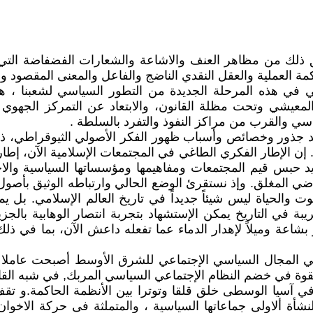
ق ذلك من مظاهر العنف والاشاعة والشعارات الفضفاضة التي ت
مة العملية والعقل النقدي الناضج والفاعل والمعنى المقصود وال
 في هذه المرحلة الجديدة من التطور السياسي لشعبنا ، هو 
لمعيشي وتحت مظلة القانون، والابتعاد عن التمركز الجهو
سي والقرب من مراكز النفوذ والتفرد بالسلطة .
يد جذور وخصائص وأسباب ظهور الفكر الأصولي الثيوقراطي، ذل
. إن الإطار الفكري الطاغي في المجتمعات الإسلامية الآن، إط
يريد حبس قيم المجتمعات ومفاهيمها ومؤسساتها السياسية والاج
ضي المغلق. وإذ نستقرئ الوضع الحالي وارتباطه الوثيق بأصول 
 والحياة ليس شيئاً جديداً في تاريخ العالم الإسلامي. بل
 قريبة في التاريخ يمكن الإستشهاد بتجربة انتصار الوهابية بال
 بشاعة وميلاً لإهدار الدماء عما تفعله داعش الآن، بما في ذل
 ففي المجال السياسي الإجتماعي للشرق الأوسط أصبحت عاملا مه
ها بقوة في خضم النظام الإجتماعي السياسي المربك, في شبه 
 آسيا الوسطى خلق قلقا وتوترا بين الأنظمة الحاكمة.و تقف ب
نشأة ألاولى جماعاتها السياسية ، والمتملثة فى حركة الاخو