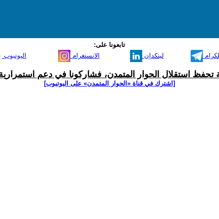
تابعونا على:
لكرام
لينكدإن
الانستغرام
اليوتيوب
ية تحفظ استقلال الحوار المتمدن، فشاركونا في دعم استمرارية 
[اشترك في قناة ‫«الحوار المتمدن» على اليوتيوب]