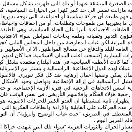
عات الصغيرة المنشقة عنهما أو تلك التى ظهرت بشكل مستقل - س
ماعية مازالت تفسر الى حد كبير كثيرا من الخيارات السياسية،
فهم طبيعة أى حركة سياسية أو اجتماعية، التى توجه بدورها س
كل ما يعتيريها من طموحات وتطلعات، أو من إخفاقات واحباطا
لطبقات الاجتماعية تأثيرا على الحياة السياسية، وهي الطبقة
 التدبير وتقنياته وملمة بحاجات المواطن سواء الاعتيادية 
 المرتبة،لكن غياب المعارضة من داخل المجلس النيابي كجهاز
ق العامة للبلد والدفاع عن مصالح المواطنين. الا ان الأصوليي
ت اليسارية إكتسحت اغلب البلدان الاسلامية. فما كان لديهم بدي
 كما كانت الأنظمة السياسية في هذه البلدان معتمدة بشكل كبير
 عملاء لهذه الدول الإقطاعية- الراسمالية و بتستر من الإمبريا
ال يمكن وصفها اعمال إرهابية ضد كل فكر تنويري. فالاصولي
شل الرأسمالية في إزالة الإقطاعية وتواصل وجود الأشكال الب
يء اسس الاتجاهات الرجعية في فترة الأزمة الإجتماعية. و حتى
رز رجعية هؤلاء الحكّام وإفلاسهم التأريخي. في نفس الوقت فان
يظهران ثانية لتنشيطها ان العدو الكبير للحركات الاصولية هو 
هذه الحركات على القابلية والإرادة والطاقات الفكرية التي 
م العربي اليوم .
 لمسار الحراك والثورات العربية "سواء تلك التي شهدت حراكا