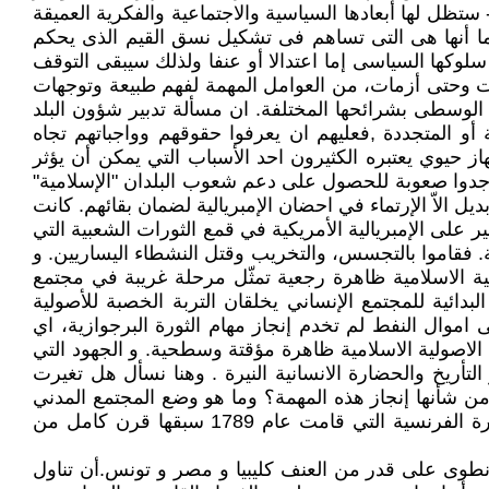
تظل لها أبعادها السياسية والاجتماعية والفكرية العميقة
 كما أنها هى التى تساهم فى تشكيل نسق القيم الذى يحكم
لوكها السياسى إما اعتدالا أو عنفا ولذلك سيبقى التوقف
ت وحتى أزمات، من العوامل المهمة لفهم طبيعة وتوجهات
 الوسطى بشرائحها المختلفة. ان مسألة تدبير شؤون البلد
أو المتجددة ,فعليهم ان يعرفوا حقوقهم وواجباتهم تجاه
 حيوي يعتبره الكثيرون احد الأسباب التي يمكن أن يؤثر
ن وجدوا صعوبة للحصول على دعم شعوب البلدان "الإسلامية"
ل الاّ الإرتماء في احضان الإمبريالية لضمان بقائهم. كانت
 على الإمبريالية الأمريكية في قمع الثورات الشعبية التي
لية. فقاموا بالتجسس، والتخريب وقتل النشطاء اليساريين. و
ة الاسلامية ظاهرة رجعية تمثّل مرحلة غريبة في مجتمع
دائية للمجتمع الإنساني يخلقان التربة الخصبة للأصولية
 اموال النفط لم تخدم إنجاز مهام الثورة البرجوازية، اي
 الاصولية الاسلامية ظاهرة مؤقتة وسطحية. و الجهود التي
التأريخ والحضارة الانسانية النيرة . وهنا نسأل هل تغيرت
من شأنها إنجاز هذه المهمة؟ وما هو وضع المجتمع المدني
في ظل "الحكومات الإسلامية"؟ ، أن الحراك العربي أشبه بالمنعطف في الطريق، "حيث غياب الوضوح والرؤية". أن الثورة الفرنسية التي قامت عام 1789 سبقها قرن كامل من
 انطوى على قدر من العنف كليبيا و مصر و تونس.أن تناول