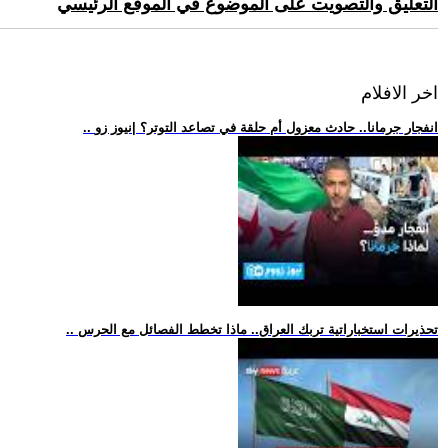
التعليق والتصويت على الموضوع في الموقع الرئيسي
اخر الافلام
.. انفجار جرمانا.. حادث معزول أم حلقة في تصاعد التوتر؟ |نيوز زو
.. تحذيرات استخباراتية تربك العراق.. ماذا تخطط الفصائل مع الحرس