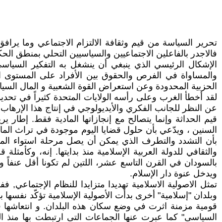
تحرير السياسة من قيم وثقافة الالتزام الاجتماعي وما يراف
فالاجدر بالفاعلين الاجتماعيين والسياسيين التحلي بمنطق الحك
الإشكال الرئيسي الذي ينبغي أن ينشغل به التفكير السياسي
والمساواة في الفرص والحقوق بين الأفراد على المستوى ا
الحزبية المحدودة وعن استعراض القوة الشعبية و المال السيا
لقد أخطأ الغرب وعلى رأسه الولايات المتحدة كثيراً في تحد
عن النظر للجانب الفكري والأيديولوجي في إنتاج هذا الإرهاب
قيم الحداثة وإنما يتصالح مع إنجازاتها المادية فقط. إطار 
السنين ، ويدّعي بأن حلول قضايا اليوم موجودة في تراث الما
بأن التشدد والتطرف الذي يمكن أن يصل مرحلة استواء الموت
والثقافي للدولة العربية الإسلامية منذ بدايتها. إنه، وكأمثلة
بالسودان في القرن التاسع عشر، اللتين لم تكونا أقل عنفاً و
ويدخل عنوة دار الإسلام.
تمثل الاصولية الاسلامية تهديدا متزايدا للنظام الإجتماعي,
وبلدان "إسلامية" أخرى بدأت الأصولية الإسلامية تؤكّد نفس
قومية مزمنة اثرت في وضع سكان هذه البلدان. و انتعاشها في
السياسى" كما عبرت عنها الجماعات التى ارتبطت بها منذ ال