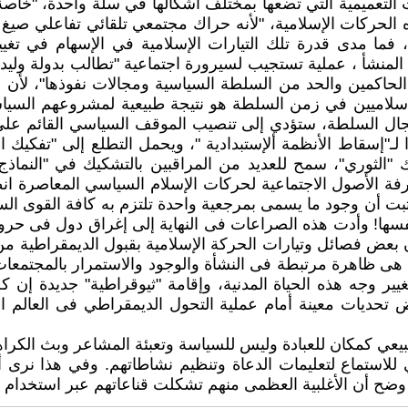
ت التعميمية التي تضعها بمختلف أشكالها في سلّة واحدة، "خاصة
الحركات الإسلامية، "لأنه حراك مجتمعي تلقائي تفاعلي صيغ ب
فما مدى قدرة تلك التيارات الإسلامية في الإسهام في تغيير
ية المنشأ ، عملية تستجيب لسيرورة اجتماعية "تطالب بدولة ول
ر الحاكمين والحد من السلطة السياسية ومجالات نفوذها"، لأ
إسلاميين في زمن السلطة هو نتيجة طبيعية لمشروعهم السياسي
جال السلطة، ستؤدي إلى تنصيب الموقف السياسي القائم على ت
ا لـ"إسقاط الأنظمة ألإستبدادية "، ويحمل التطلع إلى "تفكيك 
"الثوري"، سمح للعديد من المراقبين بالتشكيك في "النماذج ا
ة الأصول الاجتماعية لحركات الإسلام السياسي المعاصرة انط
 تثبت أن وجود ما يسمى بمرجعية واحدة تلتزم به كافة القوى ال
ة نفسها! وأدت هذه الصراعات فى النهاية إلى إغراق دول فى ح
 بعض فصائل وتيارات الحركة الإسلامية بقبول الديمقراطية من 
هى ظاهرة مرتبطة فى النشأة والوجود والاستمرار بالمجتمعات ا
يير وجه هذه الحياة المدنية، وإقامة "ثيوقراطية" جديدة إ
تحديات معينة أمام عملية التحول الديمقراطي فى العالم ال
 كمكان للعبادة وليس للسياسة وتعبئة المشاعر وبث الكراهية. 
لاستماع لتعليمات الدعاة وتنظيم نشاطاتهم. وفي هذا نرى أن ن
ث وضح أن الأغلبية العظمى منهم تشكلت قناعاتهم عبر استخدام 