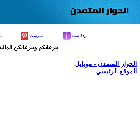
بودكاست
بنترست
تي
تبرعاتكم وتبرعاتكن المال
الحوار المتمدن - موبايل
الموقع الرئيسي