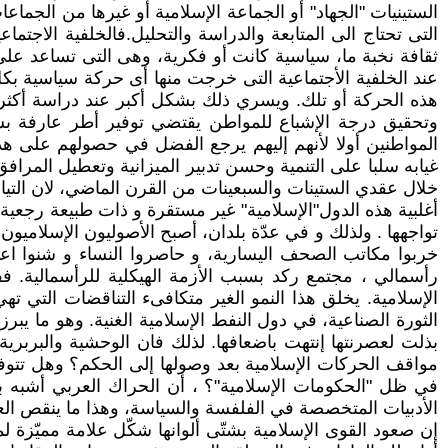
الستينيات "الجهاد" أو الجماعة الإسلامية أو غيرها من الجما
التى تحتاج الى المتابعة والدراسة والتحليل.فالخلفية الاجت
ثقافة نخبة ما، سياسية كانت أو فكرية، وهى التى تساعد على 
عند الخلفية الأجتماعية التى خرجت منها أى حركة سياسية ب
هذه الحركة أو تلك. ويسري ذلك بشكل أكبر عند دراسة أكثر ا
وتحقيق درجة الإشباع للمواطن يقتضي توفير أطر عارفة بشؤون
المواطنين أولا لأنهم إليهم يرجع الفضل في حصولهم على هذه
غيابه سلبا على التنمية وحسن تدبير الميزانية وتعطيل المراف
خلال عقدي الستينات والسبعينات من القرن الماضي، لان التيارا
أغلبية هذه الدول"الإسلامية" غير مستقرة و ذات طبيعة رجعية.
تواجهها . ولذلك و في عدّة بلدان، أصبح الأصوليون الإسلاميون
خربوا مكاتب الصحف اليسارية، و حاصروا النساء و شنوا اعم
رأسمالي ، مجتمع ركد بسبب الأزمة الهيكلية للرأسمالية. فف
الإسلامية. يخلق هذا النمو الغير متكافىء التناقضات التي ته
الثورة الصناعية، في دول النفط الإسلامية الغنية. وهو ما يب
بذلت لعصرنتها إنتهت باضعافها. لذلك فان الوحشية والبربرية 
مواقف الحركات الإسلامية بعد وصولها إلى الحكم؟ وهل تتوفر 
الأدبيات المتخصصة في الفلفسة والسياسة، وهذا ما ينقص العال
إن صعود القوى الإسلامية بشتّى ألوانها شكّل علامة مميّزة