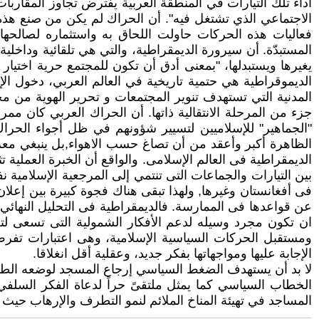
أداء تلك التيارات في المنطقة العربية يفترض تجاوز المقاربا
الاجتماعي الذي تشتغل فيه". أن الحراك لم يكن من صنع هذه 
فعاليات هذه الحركات حاولت اللحاق به واستثماره لصالحها، 
المستبدّة. أن سيرورة الديمقراطية، والتي هي تلقائية وداخل
يغيرها ويستبدلها، "بمعنى أدق أن تكون للمجتمع حرية اختيا
الديموقراطية هي حتمية تاريخية في العالم العربي، دخول ال
المدنية التي تستهدف تنوير المجتمعات و تحرير الهوية من م
جزء من المرحلة الانتقالية ذاتها. أن الحراك العربي كان ممر
"الجماهير" للإسلاميين لتسيير شؤونهم في ظل أجواء الحراك 
الظاهرة أكبر وأعقد من أن تصاغ حسب الاهواء,بل ينبغي معرف
الديمقراطية فى العالم الإسلامى. والواقع أن الخبرة العملية
بين التيارات والجماعات التى تنتمي إلى المرجعية الإسلامي
فى أفغانستان وغيرها, ولهذا تبقى هناك فجوة كبيرة بين إعلان
عن قواعدها فى الممارسة. فالديمقراطية فى التحليل النهائي 
ان تكون مجرد وسيله لدعم الأفكار الشمولية التى تسعى لتغ
ومستقبل الحركات السياسية الإسلامية، وهى اعتبارات تفرض 
الإجابة عليها ومواجهاتها بفكر جديد، وعقلية أقل انغلاقا.
لا بد أن يستهدف الضغط السياسي إرجاع المسجد لوضعه الطبيعي
الخطاب السياسي كما يمثل ملتقىً حراً لدعاة الفكر السلفي ل
المساجد في تهيئة المناخ الملائم لنمو التطرف والإرهاب حي