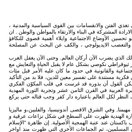
غذي الفتن والانقسامات بين القوى السياسية والمدنية ،
ارادة المشتركة في البناء والارتقاء بالمواطن والوطن . ان
تحسين الأوضاع الاجتماعية وايلاء أهمية قصوى للتكافؤ
ي والتعصب الايديولوجي ، والكف عن البحث عن المصلحة
ك الذي يضرب الآن أركان العالم. وحتى الآن يغفل الغرب
ار ثيوقراطي نكوصي بشكل عام لا يقبل الحياة والتعايش مع
تماعية والقانونية في حدود ما كان عليه الأمر قبل مئات
فكرية مستندة على تفسير معين للدين، فلا بد من التأكيد
 يمكن القول أن بذوره قد غرست في قلب المكوّن الفكري
جزيرة العربية في القرن الثامن عشر وتجربة الثورة المهدية
ك النظر لكل العالم باعتباره دار كفر وجب قتاله حتى يركع
يمنا, وفي الشرق الاقصى أندونيسيا، والفلبين،و ماليزيا
القارة الهندية ظهرت على السطح في شكل نزاعات عرقية و
اكستان عند عتبة الهمجية الأصولية. إن ظاهرة "الإسلام
ان المسلمين، ثم الجماعات الأخرى التى ظهرت منذ اواخر