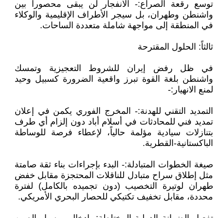
​توسع رقعة الصراع:- الانفجار لن يبقى محصوراً بين
واشنطن وطهران، بل سيجر الأطراف الإقليمية والوكلاء
في المنطقة إلى مواجهة شاملة متعددة الساحات.
​ثالثاً: الحلول المقترحة
​في ظل رفض إيران للشروط التعجيزية وتمسك
واشنطن بلغة القوة تبرز واقعية الضرورة كسبيل وحيد
لمنع الانهيار:-
​التمديد التقني للهدنة:- المخرج الفوري يكمن في إعلان
تمديد فني للمحادثات في أسلام أباد دون إلزام أي طرف
بتنازلات سيادية مؤلمة حالياً، لإعطاء فرصة للوساطة
الباكستانية-القطرية.
​صيغة الخطوات المتبادلة:- البدء بإجراءات بناء ثقة صامتة
مثل إطلاق سراح متبادل للناقلات المحتجزة مقابل خفض
طهران لوتيرة التخصيب (دون تجميده بالكامل) لفترة
محددة، مقابل تخفيف تكتيكي للحصار البحري الأمريكي.