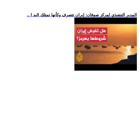
.. المدير التنفيذي لمركز صوفان: إيران تتصرف وكأنها تمتلك اليد ا