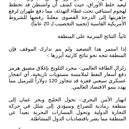
ليعيد خلط الأوراق، حيث كشف أن واشنطن قد تخطط
لهجوم استباقي تحت غطاء التهدئة، مما دفع طهران لرفع
جاهزيتها إلى الدرجة القصوى معلنةً رفضها للشروط
الأمريكية القاسية (تجميد التخصيب لـ 20 عاماً).
​ثانياً: النتائج المترتبة على المنطقة
​إذا استمر هذا التصعيد ولم يتم تدارك الموقف فإن
المنطقة تتجه نحو نتائج كارثية أبرزها :-
​زلزال الطاقة العالمي:- مجرد التلويح بإغلاق مضيق هرمز
دفع أسعار النفط لملامسة مستويات تاريخية، أي انفجار
عسكري سيعني قفزة قد تتجاوز 120 دولاراً للبرميل مما
يهدد بنمو الاقتصاد العالمي.
​انهيار الأمن البحري:- تحول الخليج وبحر عمان إلى
منطقة رمادية للصراع وسيؤدي إلى شلل في حركة
التجارة الدولية وتحول المسارات البحرية بعيداً عن
المنطقة مما يضر باقتصاديات الدول المشاطئة.