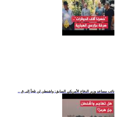
.. نائب مساعد وزير الدفاع الأمريكي السابق: واشنطن لن تلجأ إلى ق