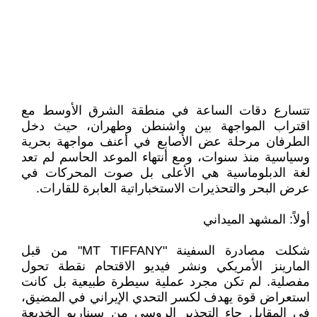
تتسارع دقات الساعة في منطقة الشرق الأوسط مع
اقتراب المواجهة بين واشنطن وطهران، حيث دخل
الطرفان مرحلة عض الأصابع في أعنف مواجهة بحرية
وسياسية منذ سنوات، ومع أنتهاء الموعد الحاسم لم تعد
لغة الدبلوماسية هي الأعلى بل صوت المحركات في
عرض البحر والتحذيرات الاستخباراتية العابرة للقارات.
​أولاً: المشهد الميداني
​شكلت مصادرة السفينة "MT TIFFANY" من قبل
المارينز الأمريكي ونشر فيديو الاقتحام نقطة تحول
مفصلية. لم تكن مجرد عملية سيطرة طبيعية بل كانت
استعراض قوة يهدف لكسر التحدي الإيراني في المضيق،
في المقابل جاء التحذير الروسي من سيناريو الخديعة