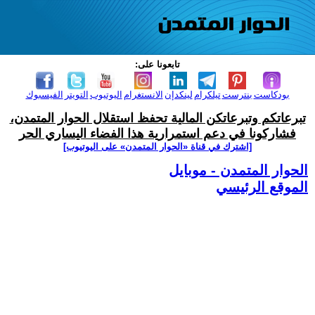
تابعونا على:
بودكاست
بنترست
تيلكرام
لينكدإن
الانستغرام
اليوتيوب
التويتر
الفيسبوك
تبرعاتكم وتبرعاتكن المالية تحفظ استقلال الحوار المتمدن،
فشاركونا في دعم استمرارية هذا الفضاء اليساري الحر
[اشترك في قناة ‫«الحوار المتمدن» على اليوتيوب]
الحوار المتمدن - موبايل
الموقع الرئيسي