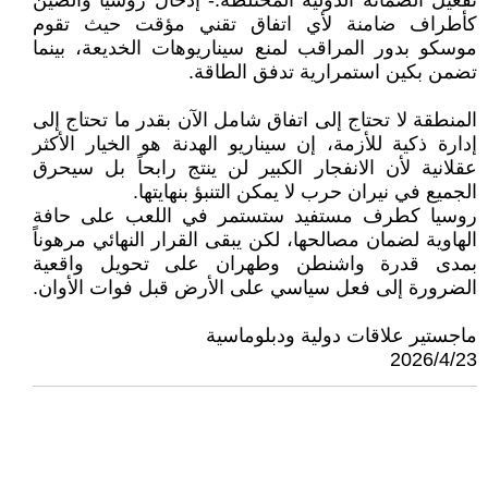
​تفعيل الضمانة الدولية المختلطة:- إدخال روسيا والصين
كأطراف ضامنة لأي اتفاق تقني مؤقت حيث تقوم
موسكو بدور المراقب لمنع سيناريوهات الخديعة، بينما
تضمن بكين استمرارية تدفق الطاقة.
​المنطقة لا تحتاج إلى اتفاق شامل الآن بقدر ما تحتاج إلى
إدارة ذكية للأزمة، إن سيناريو الهدنة هو الخيار الأكثر
عقلانية لأن الانفجار الكبير لن ينتج رابحاً بل سيحرق
الجميع في نيران حرب لا يمكن التنبؤ بنهايتها.
روسيا كطرف مستفيد ستستمر في اللعب على حافة
الهاوية لضمان مصالحها، لكن يبقى القرار النهائي مرهوناً
بمدى قدرة واشنطن وطهران على تحويل واقعية
الضرورة إلى فعل سياسي على الأرض قبل فوات الأوان.
ماجستير علاقات دولية ودبلوماسية
2026/4/23