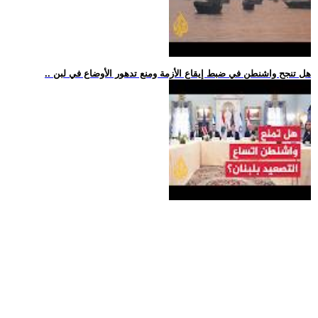
.. هل تنجح واشنطن في ضبط إيقاع الأزمة ومنع تدهور الأوضاع في لبن