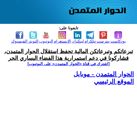
تابعونا على:
بودكاست
بنترست
تيلكرام
لينكدإن
الانستغرام
اليوتيوب
التويتر
الفيسبوك
تبرعاتكم وتبرعاتكن المالية تحفظ استقلال الحوار المتمدن،
فشاركونا في دعم استمرارية هذا الفضاء اليساري الحر
[اشترك في قناة ‫«الحوار المتمدن» على اليوتيوب]
الحوار المتمدن - موبايل
الموقع الرئيسي