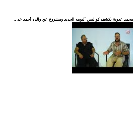
.. محمد عدوية يكشف كواليس ألبومه الجديد ومشروع عن والده أحمد عد