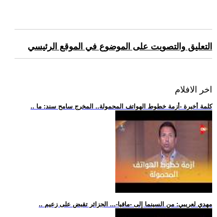
التعليق والتصويت على الموضوع في الموقع الرئيسي
اخر الافلام
.. كلمة أخيرة -أزمة خطوط الهواتف المحمولة.. المخرج سامح سند: ما
.. مهدي لعريبي: من السينما إلى -مافيا-... الجزائر تقبض على زعيم