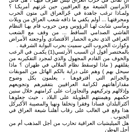
أن تقاتل في حرب العراق ليس طرف فيهـا ، هل قاتل
الأيرانيين الشيعة مع العراقيين حين غزتهم أمريكـا ؟
ولمـاذا ترغب جاهدة في جّرالعراق الى متون الحرب
ومحرقتهـا ... أولم يكفي ما ذاقه شعب العراق من ويلات
ومآسي شابت لهـا الرؤوس ومن حروب قام بهـا النظام
الفاشي الصدامي الساقط ... من وقف مع الشعب
العراقي الذي نخره الحصار الأقتصادي وأوجعته الأمراض
وكوارث الحروب التي سميت بحرب البوابة الشرقية .
بالمختصر أقول أن السبب الأرئسي(1) يكمـن في الرعب
والخوف من القادم المجهول والذي لمجرد التفكيربه من
يقلقهم ( ماذا لوسقط نظام الملالي في طهران ؟ ماذا
سيحل بهم ) وهم على دراية بالكم الهائل من الموبقات
والجرائم التي أقترفوهـا ، يعلمون بكل وضوح
مقدارأهانتهم لكرامة العراقيين بتفقيرهم وتجويعهم
وإذلالهم وتركيعهم والتجاوزات على كرامتهم خلال سنين
حكمهم وهيمنتهم الطويلة على البلاد ، حيث جعلوهـا
أكثرالبلدان فسادا وفقرا وتخلفا ونهبا والمصيبة الأكبركل
هذا وقع في الغالب على رقاب أهلنـأ شيعة العراق في
الجنوب .
هل الميليشيات العراقية تحارب من أجل المذهب أم من
أجل الوطن