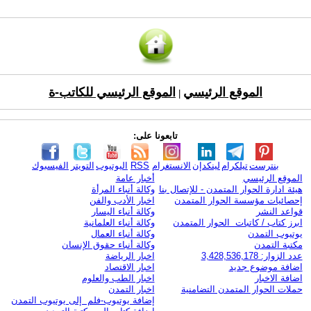
الموقع الرئيسي
الموقع الرئيسي للكاتب-ة
|
تابعونا على:
بنترست
تيلكرام
لينكدإن
الانستغرام
RSS
اليوتيوب
التويتر
الفيسبوك
الموقع الرئيسي
أخبار عامة
هيئة ادارة الحوار المتمدن - للإتصال بنا
وكالة أنباء المرأة
إحصائيات مؤسسة الحوار المتمدن
اخبار الأدب والفن
قواعد النشر
وكالة أنباء اليسار
ابرز كتاب / كاتبات الحوار المتمدن
وكالة أنباء العلمانية
يوتيوب التمدن
وكالة أنباء العمال
مكتبة التمدن
وكالة أنباء حقوق الإنسان
عدد الزوار: 3,428,536,178
اخبار الرياضة
اضافة موضوع جديد
اخبار الاقتصاد
اضافة الاخبار
اخبار الطب والعلوم
حملات الحوار المتمدن التضامنية
اخبار التمدن
إضافة يوتيوب-فلم إلى يوتيوب التمدن