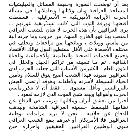
بعد أن توضحت الصورة وحقيقة الفصائل والميليشيات
المسلحة العراقية وبان ولائاتهـا وتعاملاتهـا في مسألة
الحرب الأيرانية الأميريكية – الأسرائيلية . فسقطت
أقنعتهـا وورقة التوت التي كانت تستـّربقية عورتهم ...
يرى العراقيين بأن هذه الحرب لا شأن للشعب العراقي
المتعب بهـا فهو الخارج المنهك من حروب وما جرته الية
من مأسي وويلات ، ونتائجهـا من تراجعات وتخلف في
مختلف الأصعدة على الأقل نستطيع القول تهالك الأقتصاد
وجميع الخدمات الصحية والتعليمية وألاجتماعية والحياة
الثقافية . ثم مـا تسببته من تراكم الجهل والخلل في
الذوق العام . الكثيرمن الأسباب التي جعلت الحرب لدى
العراقيين منبوذه فهذا الشعب أصبح يتوق للسلام وتأمين
الحياة البسيطة لأسرته ولأطفاله وهوقد أرتضى العيش
بالنزراليسير وبأقل مستوى ... فقط أن لا تتكررمأسي
الحرب وأهوالها ويبعد شبح الموت الذي لازمه لعقود .
أخيرا من يعشق أيران وملاليهـا ويرغب في الدفاع عن
نظامهـا فليسقط جنسيته العراقية الشامخة وليذهب
للدفاع عن جلاديه . نحن لا نريد مزايدات بوطنية
العراقيين فلا الأمريكان أو غيرهم ينفع الشعب العراقي
سوى الوطنيين العراقيين الحقيقيين وأحراره حين