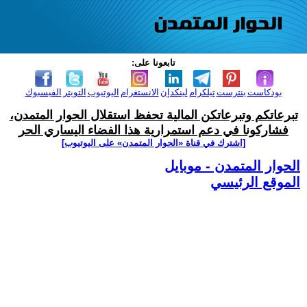
تابعونا على:
بودكاست
بنترست
تيلكرام
لينكدإن
الانستغرام
اليوتيوب
التويتر
الفيسبوك
تبرعاتكم وتبرعاتكن المالية تحفظ استقلال الحوار المتمدن،
فشاركونا في دعم استمرارية هذا الفضاء اليساري الحر
[اشترك في قناة ‫«الحوار المتمدن» على اليوتيوب]
الحوار المتمدن - موبايل
الموقع الرئيسي