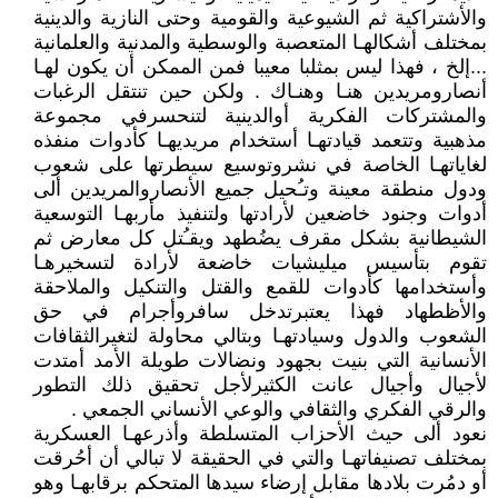
والأشتراكية ثم الشيوعية والقومية وحتى النازية والدينية
بمختلف أشكالهـا المتعصبة والوسطية والمدنية والعلمانية
...إلخ ، فهذا ليس بمثلبا معيبا فمن الممكن أن يكون لهـا
أنصارومريدين هنـا وهنـاك . ولكن حين تنتقل الرغبات
والمشتركات الفكرية أوالدينية لتنحسرفي مجموعة
مذهبية وتتعمد قيادتهـا أستخدام مريديهـا كأدوات منفذه
لغاياتهـا الخاصة في نشروتوسيع سيطرتها على شعوب
ودول منطقة معينة وتـُحيل جميع الأنصاروالمريدين ألى
أدوات وجنود خاضعين لأرادتها ولتنفيذ مأربهـا التوسعية
الشيطانية بشكل مقرف يضُطهد ويقـُتل كل معارض ثم
تقوم بتأسيس ميليشيات خاضعة لأرادة لتسخيرهـا
وأستخدامها كأدوات للقمع والقتل والتنكيل والملاحقة
والأظطهاد فهذا يعتبرتدخل سافروأجرام في حق
الشعوب والدول وسيادتهـا وبتالي محاولة لتغيرالثقافات
الأنسانية التي بنيت بجهود ونضالات طويلة الأمد أمتدت
لأجيال وأجيال عانت الكثيرلأجل تحقيق ذلك التطور
والرقي الفكري والثقافي والوعي الأنساني الجمعي .
نعود ألى حيث الأحزاب المتسلطة وأذرعهـا العسكرية
بمختلف تصنيفاتهـا والتي في الحقيقة لا تبالي أن أحُرقت
أو دمُرت بلادها مقابل إرضاء سيدها المتحكم برقابهـا وهو