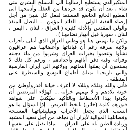
المتكبرالذي يستطيع أرسالهـا الى المسلخ البشري متى
شاء ، بعد أن يكون قد جردهـا من العقل وأدمجهـا الى
القطيع الخانع الخاضع المستعد لفعل كل شيئ من أجل
إرضاء الفقية الولي ... القائد المؤمن ... البطل المنقذ
والولي المقدس والأدله كثيرة ( العراق ، لبنان ، اليمن ،
لبنان ، سوريا قبل أنهيار نضامهـا ) .
ولكن ما يهمني هنا هو وطني العراق الذي أبتلى بأحزاب
ولائية صرفة رغم أن قياداتها وأعضائهـا هم عراقيون
نشأوا وتنعموا بخيرات العراق وشربوا من ماء دجلته
وفراته وفيه دفن أبائهم وأجدادهم ، ورغم كل ذلك لا
يستحون أن يعلنوا أنتمائهم وولائهم الى أيران الفارسية
والتي تاريخيـا تمتلك أطماع التوسع والسيطرة على
المنطقة .
فأني والله وتللاه وبللاه لا أعرف خيانة أقذروأوطئ من
خونة بلادهم و لا يهمهم خرابه ... كهؤلاء المرتضين أن
يكونوا بهذا الأنحطاط وبالتأكيد سيُكتبٌ على شواهد
قبورهم كلمة (خائن) بالخط العريض . إذاٍ السؤال ما هو
السبب الذي يجعل الأحزاب وميليشياتهـا المسلحة
وفصائلهـا الموالية لأيران أن تجاهد من أجل تعقيد المشهد
وزيادة الطين بله على العراق ... لماذا تقبل على نفسهـا