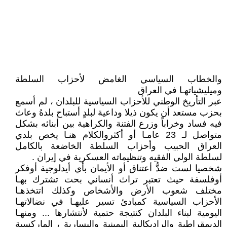
والخطاب السياسي الغامض لأحزاب السلطة
وميليشياتهـا في العراق
عبر التأريخ الوطني للأحزاب السياسية للبلدان ، لم أسمع
بحزب مستعد أن يكون ذيلا وداعية لبلدٍ أستباح بلدهُ وعاث
فيه فساد وخراباً وزرع الفتنة والكراهية بين أبنائه بشكل
متواصل لـ 23 عامـا أو أكثروالكلام هنـا يخص بلدي
العراق الحبيب وأحزاب السلطة الخاضعة بالكامل
لسلطة الولي الفقيه وتنظيماته العسكرية في إيران .
شخصيا لست ضدُّ أعتناق أو الأيمان بأي أيدلوجية أوفكر
أوفلسفة حيث تعتبر تراث أنساني بحت تشترك بهـا
مختلف شعوب الأرض والأشخاص وكذلك اتتخذهـا
الأحزاب السياسية كمبادئ تسير عليهـا في نضالاتهـا
اليومية لبناء البلدان كنتيجة حتمية لأنتشارها ... ومنهـا
الديمقراطية والراديكالية اليمينية واليسارية ، الماركسية