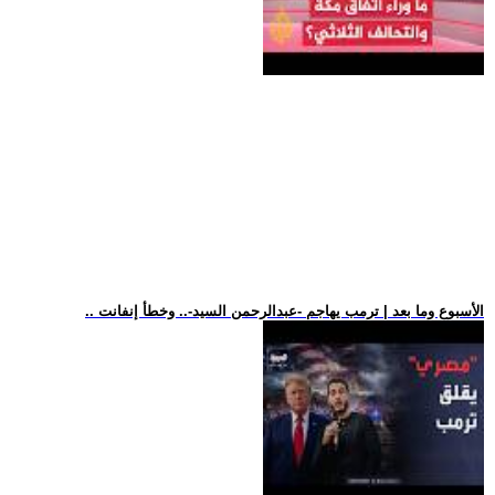
.. الأسبوع وما بعد | ترمب يهاجم -عبدالرحمن السيد-.. وخطأ إنفانت