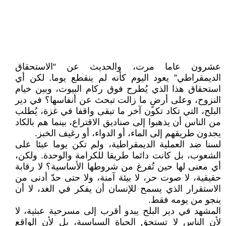
عشرون عاما مرت، والحديث عن “الاستحقاق
الديمقراطي” يعود اليوم كأنه لم ينقطع يوما. لكن أي
استحقاق هذا الذي يُطرح فوق ركام البيوت، وبين خيام
النزوح، وعلى أرضٍ ما زالت تبحث عن أنفاسها؟ في دير
البلح، التي تكاد تكون آخر ما تبقى واقفا في غزة، يُطلب
من الناس أن يذهبوا إلى صناديق الاقتراع، بينما هم بالكاد
يجدون طريقهم إلى الماء، أو الدواء، أو رغيف الخبز.
لسنا ضد العملية الديمقراطية، ولم تكن يوما عبئا على
الشعوب، بل كانت دائما طريقا للكرامة والوحدة. ولكن،
أي معنى لها حين تُفرغ من شروطها الأساسية؟ لا رقابة
حقيقية، لا صوت حر، لا بيئة آمنة، ولا حتى حدّ أدنى من
الاستقرار الذي يسمح للإنسان أن يفكر في الغد، لا أن
ينجو من يومه فقط.
المشهد في دير البلح يبدو أقرب إلى مسرحية عبثية، لا
لأن الناس لا تستحق الحياة السياسية، بل لأن الواقع