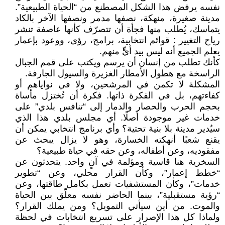
نفسه يرفض هذا الشكل المصطنع من “الحياة الطبيعية”.
مدينة صغيرة، منهكة، نصفها مدمر ونصفها الآخر بالكاد
يتماسك، يُطلب منها فجأة أن تتصرّف كأنها عاصفة تنشر
رياح التغيير : قوائم انتخابية، برامج، رؤى، ووعود بإعمار
يعلم الجميع أنه ليس بيد أيٍّ منهم.
كأنك تطلب من إنسان أن يرسم ويكتب على قمم الجبال
الراسخة مع هطول الأمطار الغزيرة والسيول الجارفة.
المشكلة لا تكمن في المرشحين، ولا في نواياهم أو
كفاءتهم، بل في الفكرة ذاتها. فكرة أن تُختزل مأساة
بحجم الحرب والحصار والدمار إلى “تنافس بلدي” على
خدمات غير موجودة أصلًا. أي مجلس بلدي هذا الذي
سيُدير مدينة بلا بنية تحتية؟ وأي برنامج انتخابي يمكن أن
يقنع شعبًا أنهكته الخسارة، وهو لا يزال يبحث عن
مفقوديه، وعن أطفاله، وعن حقه في حياة طبيعية؟
السخرية هنا قاسية ومؤلمة في آنٍ واحد. يتحدثون عن
“خطط إعمار”، وكأن القرار محلي، وعن “تطوير
خدمات”، وكأن المستشفيات تعمل بكامل طاقتها، وعن
“رؤية مستقبلية”، بينما الحاضر نفسه معلّق بين الحياة
والموت. من أين سيأتي التمويل؟ ومن يملك القرار؟
ولماذا كل هذا الإصرار على تسريع انتخابات في لحظة