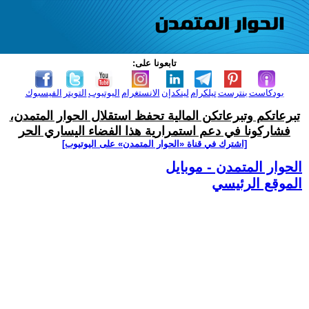
تابعونا على:
بودكاست
بنترست
تيلكرام
لينكدإن
الانستغرام
اليوتيوب
التويتر
الفيسبوك
تبرعاتكم وتبرعاتكن المالية تحفظ استقلال الحوار المتمدن،
فشاركونا في دعم استمرارية هذا الفضاء اليساري الحر
[اشترك في قناة ‫«الحوار المتمدن» على اليوتيوب]
الحوار المتمدن - موبايل
الموقع الرئيسي