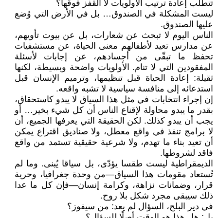
تتطلب إعادة ترتيب الأولويات لا القفز فوقها؟
ليست المشكلة في الصندوق… بل في الأرض التي وُضع
عليها الصندوق.
الناس اليوم لا تبحث عن شعارات، بل عن بيوت تأويهم،
عن مدارس تعيد لأطفالهم معنى الحياة، عن مستشفيات
تحفظ ما تبقّى من أجسادهم، عن إجابات لأسئلة
المفقودين التي لا تنام. الأولويات واضحة وبسيطة، لكنها
ثقيلة: إعادة الحياة قبل تنظيمها، وترميم الإنسان قبل
استدعائه إلى منافسة سياسية لا تشبه واقعه.
إن إجراء انتخابات في مثل هذا السياق لا يبدو كاستحقاق،
بقدر ما يبدو محاولة لإقناع الناس أن كل شيء بخير… أو
يجب أن يبدو كذلك. لكن الحقيقة التي يعرفها الجميع، أن
لا برامج تنفذ في واقع معطل، ولا صناديق اقتراع يمكن
أن تعيد بناء ما تهدم، ولا شرعية حقيقية تستمد من واقع
فاقد لشروطها.
الديمقراطية ليست طقسا يؤدّى، بل سياقا يُبنى. وما لم
تُستعاد مقومات هذا السياق—من وحدة جغرافيا، وحرية
قرار، وضمانات نزاهة، وكرامة إنسان—فإن كل ما عدا
ذلك سيبقى مجرد شكل بلا روح.
في دير البلح، السؤال لم يعد: من سيفوز؟
بل: هل هذا هو الوقت أصلًا للسؤال؟