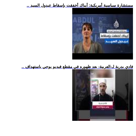
.. مستشارة سياسية أمريكية: أيباك أخفقت بإسقاط عبدول السيد
.. فادي بدرية لـ-العربية- بعد ظهوره في مقطع فيديو يوحي باستهداف