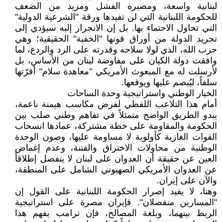
لبنانية واسعة، ومصيره الفشل ومزيد من الضعف
للحكومة اللبنانية التي لن تفيدها ورقة "الشرعية الدولية"
التي تحاول الاحتماء بها. بل إن الانجرار إليه سيؤدي إلى
تجريد الدولة من أوراق قوتها "الخفية" الحقيقية؛ وهي
حزب الله، الذي لولا سلاحه وقدرته على الرد والردع، لما
وافقت دولة الكيان على مفاوضة لبنان من الأساس، بل
لأرسلت له مع المبعوث الأمريكي "معاهدة سلام" أقرّتها
سلفاً، ليُبصم عليها ويوقعها.
​الخيار الوطني واستراتيجية وحدة الساحات
أمام هذا التلاعب اللفظي لفرض مكاسب هيمنة ناعمة،
يبدو الطريق الواضح متمثلاً في تفاهم وطني صلب بين
الحكومة والمقاومة على خطة مشتركة، عمادها انسحاب
القوات الغازية كأولوية لا مساومة عليها، وصون الوحدة
الوطنية من محاولات الاختراق والفتنة، وعدم إغماض
العين عن حقيقة أن العدوان على لبنان لا ينفصل إطلاقاً
عن العدوان الأمريكي الصهيوني الشامل على المنطقة،
والآن على إيران.
​وهنا، لا يفيد إصرار الحكومة اللبنانية على القول إن
"المسارين منفصلان". فإيران مصرة على استراتيجية
الربط بينهما، وبلغة المصالح، فإن ترامب يفهم هذا