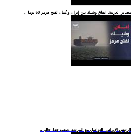
.. مصادر العربية: اتفاق وشيك بين إيران وعُمان لفتح هرمز 60 يوما
.. الرئيس الإيراني: التواصل مع المرشد -صعب جدا- حاليا