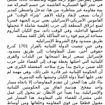
في عجز آلتها العسكرية الغاشمة عن حسم المعركة ضد
بنية مقاومة غير متناظرة. من هنا، تتدخل واشنطن كمدير
أزمات يسعى لإنقاذ وكيله الأهم. "شراء الوقت" في
القاموس الأمريكي-الإسرائيلي يعني تبريد الجبهة قسرياً
لمنع انزلاق المنطقة إلى حرب إقليمية شاملة لا تتحملها
حاضنتها الداخلية، وفي الوقت ذاته، منح الكيان المأزوم
مساحة لترميم قوة ردعه المتآكلة بأقل كلفة ممكنة.
​طريق مسدود وفخ الشروط الإسرائيلية
وفي حين تتشبث الدولة اللبنانية بالقرار 1701 كدرع
حقوقي أخير، تصل المفاوضات إلى طريق مسدود.
فإسرائيل تسعى لربط انسحابها من البلدات والقرى
اللبنانية التي احتلتها بخطة تهدف إلى القضاء على حزب
الله ضمن برنامج يبدأ بنزع سلاحه. المعضلة الكبرى هي
أن الحكومة اللبنانية غير قادرة على ذلك، وهي مهمة لم
تقدر عليها أصلاً دولة الكيان وجيشها بآلته التدميرية.
​بناءً على هذا العجز، لن تتقدم المفاوضات إلا باتجاه مسار
واحد مفخخ: هندسة اتفاق بين الحكومتين اللبنانية
والإسرائيلية، يبدأ بعيداً عن الأنظار، ثم يتحول إلى عمل
علني مشترك للقضاء على المقاومة. هذا المسار غير
مقبول قطعيًا من قوى المقاومة وحلفائها ومن أوساط