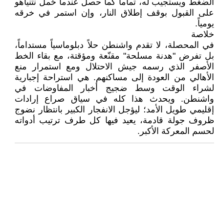
الضغط ويستجيب له، تماماً كما حصل عندما حُمل نتنياهو
على القبول بوقف إطلاق النار، وإن استمر في خرقه
يومياً.
​خلاصة
في المحصلة، لا تقدم واشنطن حلاً دبلوماسياً مستداماً،
بل تفرض "هدنة مسلحة" مقنّعة ومؤقتة، مع بقاء الخط
الأصفر الذي رسمه جيش الاحتلال ومع استمرار منع
الأهالي من العودة إلى مساكنهم. هي استراحة إجبارية
لشراء الوقت وسط ضجيج أخبار المفاوضات في
واشنطن. ويحدث هذا كله في سياق صراع إرادات
إقليمي طويل الأمد؛ ليؤجل الانفجار الكبير بانتظار نضوج
ظروف جولة قادمة، يعيد فيها كل طرف ترتيب أدواته
لحسم المعركة الأكبر.