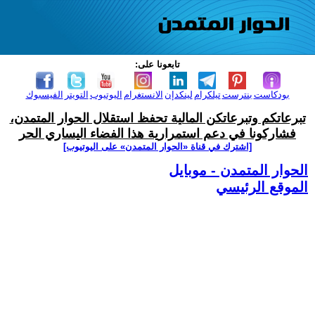
تابعونا على:
بودكاست
بنترست
تيلكرام
لينكدإن
الانستغرام
اليوتيوب
التويتر
الفيسبوك
تبرعاتكم وتبرعاتكن المالية تحفظ استقلال الحوار المتمدن،
فشاركونا في دعم استمرارية هذا الفضاء اليساري الحر
[اشترك في قناة ‫«الحوار المتمدن» على اليوتيوب]
الحوار المتمدن - موبايل
الموقع الرئيسي