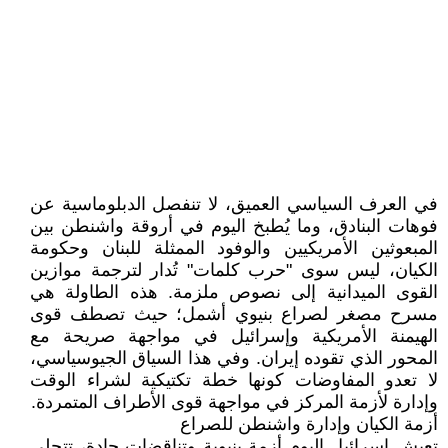
​في العرف السياسي العميق، لا تنفصل الدبلوماسية عن
فوهات البنادق، وما يُطبخ اليوم في أروقة واشنطن بين
المبعوثين الأمريكيين والوفود الممثلة للبنان وحكومة
الكيان، ليس سوى "حرب كلمات" تُدار لترجمة موازين
القوى الميدانية إلى نصوص ملزمة. هذه الطاولة هي
مسرح مصغر لصراع بنيوي أشمل؛ حيث تصطف قوى
الهيمنة الأمريكية وإسرائيل في مواجهة صريحة مع
المحور الذي تقوده إيران. وفي هذا السياق الجيوسياسي،
لا تعدو المفاوضات كونها خطة تكتيكية لشراء الوقت
وإدارة لأزمة المركز في مواجهة قوى الأطراف المتمردة.
​أزمة الكيان وإدارة واشنطن للصراع
تعيش إسرائيل اليوم أزمة بنيوية وتناقضات حادة، تتجلى