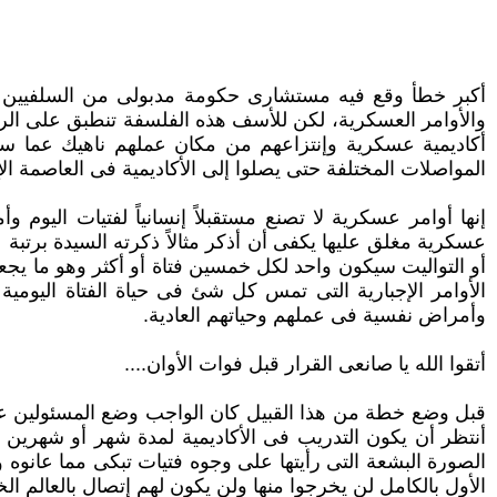
أكبر خطأ وقع فيه مستشارى حكومة مدبولى من السلفيين إعت
والأوامر العسكرية، لكن للأسف هذه الفلسفة تنطبق على الرج
أكاديمية عسكرية وإنتزاعهم ‏من مكان عملهم ناهيك عما سبق
المواصلات المختلفة حتى يصلوا إلى الأكاديمية فى العاصمة الإد
إنها أوامر عسكرية لا تصنع مستقبلاً إنسانياً لفتيات اليو
عسكرية مغلق عليها يكفى أن أذكر مثالاً ذكرته السيدة برتبة 
أو التواليت سيكون واحد ‏لكل خمسين فتاة أو أكثر وهو ما يج
الأوامر الإجبارية التى تمس كل شئ فى حياة الفتاة اليومية
وأمراض نفسية فى عملهم وحياتهم العادية.‏
أتقوا الله يا صانعى القرار قبل فوات الأوان....‏
قبل وضع خطة من هذا القبيل كان الواجب وضع المسئولين عنها 
أنتظر أن يكون التدريب فى الأكاديمية لمدة شهر أو شهرين 
الصورة البشعة التى ‏رأيتها على وجوه فتيات تبكى مما عانوه
الأول بالكامل لن يخرجوا منها ولن يكون لهم إتصال بالعالم الخ