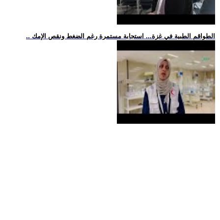
.. الطواقم الطبية في غزة... استجابة مستمرة رغم الضغط ونقص الإمك