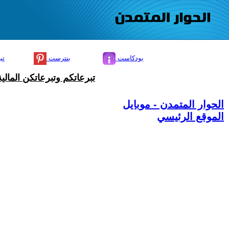
بودكاست
بنترست
تي
تبرعاتكم وتبرعاتكن المال
الحوار المتمدن - موبايل
الموقع الرئيسي