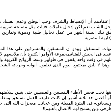
قادهم أن الإنضباط والشرف وحب الوطن وعدم الفساد والألت
ل الشاب نعم لكن ‏إدخال عاملات فتيات مثل مصلحة ضريبية أو
 تلك الستة أشهر من عمل تحاليل طبية ودموية وتمارين رياض
ارية المصرية.‏
م وأمهات المستقبل ويبدو أن المنسقين والمشرفين على هذا ال
عقيد فى الجيش ‏للفتياتبمجموعة الأوامر الكثيرة بأن ملابسهم 
علهم فى وقت واحد يقفون فى طوابير وسط الروائح الكريهة والظ
 وهذا لا يليق بمجتمع اليوم الذى تغلقون أبوابه ‏وحرياته ا
تحت فحص الأطباء النفسيين والعصبيين حتى يتبين سلامتهم ‏ال
أو أقصى حد ‏ثلاثة أشهر إن كانت طبيعة العمل تستحق وتتطلب
 وسيعانونه فى الفترة المقبلة ومن عجائب معجزات الله التى ح
ارجى ولن يسمح لهم الأتصال ‏بأهلهم!!‏