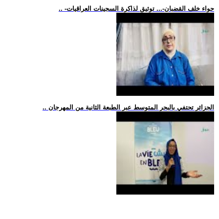
.. -حواء خلف القضبان-... توثيق لذاكرة السجينات العراقيات
.. الجزائر تحتفي بالبحر المتوسط عبر الطبعة الثانية من المهرجان