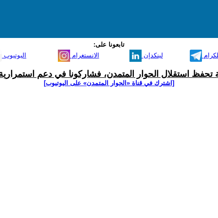
تابعونا على:
لكرام
لينكدإن
الانستغرام
اليوتيوب
ية تحفظ استقلال الحوار المتمدن، فشاركونا في دعم استمرارية 
[اشترك في قناة ‫«الحوار المتمدن» على اليوتيوب]