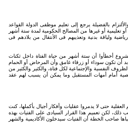
زام ‏بالفضيلة يرجع إلى تعليم موظفى الدولة القواعد
 تعليمية أو غيرها من المصالح الحكومية لمدة ستة أشهر
ية ولياقة بدنية وتعذيبهم فى ‏الأنتقال من بلادهم فى
مشروع ‏أخطأوا أن ستة أشهر من حياة الفتاة داخل ثكنات
لابد أن تكون سوداء أو زرقاء غامق وأن المرحاض أو الحمام
روف النفسية والإجتماعية لكل ‏فتاة، والكثير والكثير من
لشخصية أمام أمهات المستقبل وما يمكن أن يسبب لهم عقد
عقلية حتى لا يدمروا عقليات وأفكار أجيال بأكملها، كنت
 ذلك، لكن تعميم هذا القرار السيادى على الفتيات بهذه
باها صاحب الخطة أن الفتيات ‏سيدخلون الأكاديمية والشهر