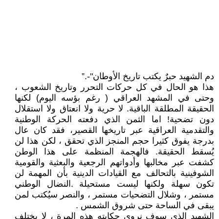
دم الشهيد حبرٌ يكتب تاريخ الأوطان"-.”
هذا هو الحال في كل حركات التحرر وتاريخ الشعوب ،
وحتى في المشهد العراقي ( رغم بؤسه اليوم) لكنها
الحقيقة المطلقة الباقية. لا حرية ولا انعتاق ولا استقلال
دون تضحية! اما الثمن الذي دفعته الحركة الوطنية
والتقدمية العراقية عبر تاريخها القصير، فقد كان عال
بدرجة يفوق كثيرا حجم المنجز الذي تحقق ، لكن هذا لن
يُسقط الحقيقة. فالهجمة المنظمة على هذا الوطن
كشفت عبر مخالبها وأدواتهم الرجعية والبعثية والقومية
الشوفينية بالتحالف مع القيادات الدينية بأن المهمة لن
تكون سهلة ولكنها ليست مستحيلة .النضال الوطني
مستمر ، وشلال التضحيات مستمر ، والنصر سيُكتب لمن
يبقى في الساحة حتى شروق الشمس .
الشهيد الذي سوف نروي حكايته هذه المرة ، لا يختلف