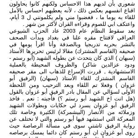
شعوري بأن لديهم هذا الاحساس ولكنهم كانوا يحاولون
اقناع انفسهم بعكس ذلك ، لأنه يعطيهم احساس بالأمل
للقاء به يوما ما ، فغضبوا مني ولم يكلمونني ل 3 أيام،
واعتكف ابي للصوم وقراءه القران لأكثر من شهر .
بعد سقوط النظام عام 2003 عاد الحزب الشيوعي
العراقي لافتتاح مقره علنا في بغداد وبدأت الصحف
بالنشر بحريه تدريجيا وبالصدفة وأنا اقرأ يومها في
صحيفه (القاسم المشترك) مقالا لرئيس تحريرها الأستاذ
(سبهان ) الذي كان يتحدث عن بطوله الشهيد (أبو رستم -
ودود عزالدين شاكر) والظروف المحيطة بالعملية
الاستشهادية , قررت الإسراع للذهاب الى مقر صحيفه
القاسم المشترك للقاء الأستاذ (سبهان) (الرفيق أبو
غزوان ) وفعلا تم اللقاء وبعد الترحيب ومن اللحظة
الأولى لسؤالي عن المقال بادر الرفيق أبو غزوان بالقول
(هل انت اخ الشهيد أبو رستم ؟) فأجبته : نعم . فاخذ
الرفيق أبو غزوان يسرد لي حكايات وبطولات الشهيد
وزملائه من الأنصار (البيشمركة) الكثيرة وخاصة تلك
المعركة التي استشهد فيها أبو رستم والتي لا تختلف عن
رواية الرفيق ئاشتي سوى في مسألة الرصاصة حيث
روى أبو غزوان ان أبو رستم كان دائما يمسك برصاصه