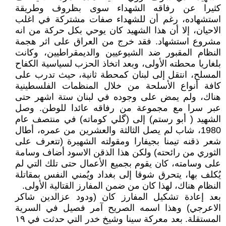
كثيرا عن رفاقه الشهداء سوى بظروف وطريقة
استشهاده، رغم أن للشهداء صفات مشتركة في اغلب
الاحيان، إلا أن هذا الشهيد كان يوحي بكل حركة من انه
مشروع استشهاد. فقد خرج من العراق على اثر هجمة
النظام المقبور ضد الشيوعيين والديمقراطيين، وكانت
بلغاريا محطته الأولى، وبعد اتخاذ الحزب لسياسية الكفاح
المسلح، انتقل إلى لبنان كمحطة ثانية، حيث تدرب على
كافة أنواع الأسلحة من خلال المنظمات الفلسطينية
هناك، ولم يمض على وجوده في لبنان ستة اشهر حتى
عبر سرا مع مجموعة من رفاقه عائدا للوطن. وصل
الشهيد ( أبو رستم) إلى (گلي كوماته) في منتصف عام
1980، شاب لم يصل الثالثة والعشرين من عمره، أطال
شعر ذقنه تيمنا بجيفارا ومقولته الشهيرة (تتعرف على
الثوري من رائحته) ولكن هذا الذقن الاسود أضاف وسامة
على وسامته، كان يقوم بجميع الأعمال حتى تلك التي لم
يُكلف بها، يتحرق شوقا إلى بغداد ويُمني النفس بمقاتلة
النظام هناك، لهذا كان من ضمن المفارز القتالية الأولى.
بعد إعادة تشكيل المفارز كان (ودود عزالدين شاكر
الاعرجي) وهذا اسمه الصريح آمر فصيل في السرية
المستقلة. بعد معركة سينا وشيخ خدر التي حدثت في ١٩