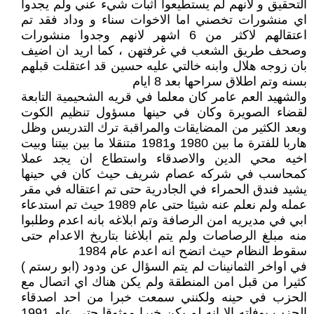
التحقيق و لانهم لم يستطيعوا اثبات شيء عني ولم يجدوا
اي منشورات تخصني اما الاخوات سناء و وداد فقد تم
اعتقالهم لاكثر من 6 اشهر لانهم وجدوا منشورات
وصحف طريق الشعب في غرفتهن ، كما اريد ان اضيف
بان زوجه هلال وابنه خالتي عليه حسين قد اعتقلت قبلهم
بسنه وتم اطلاق سراحها بعد 8 ايام
والشهيد العم عامر كان معلما في قريه الشحيمية التابعة
لقضاء الصويرة وكان في حينها مسؤول تنظيم الكوت
وبعد الكثير من المضايقات والمراقبة ترك التدريس وظل
هاربا للفترة ما بين 1980 و1981 متنقلا ما بين بيتنا وبيت
اخيه محي الدين والاصدقاء واستطاع ان يجد عملا
كمحاسب في شركه عصام شريف حيث كان في حينها
يشيد فندق الحمراء في الجادرية حتى تم اعتقاله في مقر
عمله ولم نعلم عنه شيئا حتى عام 1989 حيث تم استدعاء
ابي في مديريه امن الرصافة وتم ابلاغه بانه اعدم وطلبوا
منه مبلغ الرصاصات ولم يتم ابلاغنا بتاريخ الاعدام حتى
سقوط النظام حيث اتضح انه اعدم عام 1984
في اواخر الثمانينات لم يتم السؤال عن ودود (ابو رستم )
كثيرا من قبل امن المنطقة ولم يكن هناك اي اتصال مع
الحزب في حينه ولكنني سمعت خبرا من احد اصدقاء
الحزب بوفاته الا انه لم يكن خبرا موثوقا حتى عام 1991