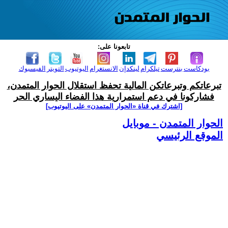
تابعونا على:
بودكاست
بنترست
تيلكرام
لينكدإن
الانستغرام
اليوتيوب
التويتر
الفيسبوك
تبرعاتكم وتبرعاتكن المالية تحفظ استقلال الحوار المتمدن،
فشاركونا في دعم استمرارية هذا الفضاء اليساري الحر
[اشترك في قناة ‫«الحوار المتمدن» على اليوتيوب]
الحوار المتمدن - موبايل
الموقع الرئيسي