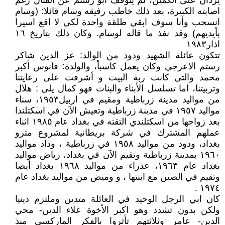
يردان على الكمين، لم يتوقف ابو رستم عن القتال رغم
اصابته الكبيرة، بعد ذلك خاطب رفيقه وسام قائلا: (وسام
انسحب وأنا سوف ابقي طلقة واحدة لكي لا اقع اسيرا
بأيديهم) وقد نفذ ما قاله لوسام. وكان ذلك بتاريخ ١٦
اذار١٩٨٣
تتكون عائلة الشهيد ودود من الوالد: عز الدين شاكر
رستم الاعرجي وكان يعمل كاسباً، والولدة: فانوس أكبر
محمد والتي كانت ربة البيت و أشرفت على رعايتنا
وتربيتنا، اما تسلسل الأبناء والبنات فهو كمال يلي : هلال
من مواليد مدينة زرباطية ومقيم في اربيل١٩٥٣، سناء
مواليد ١٩٥٧ في مدينة زرباطية وتعيش الآن في اسكتلندا
بعد زواجها من اسكتلندي التقته في بغداد عام ١٩٨٥ اثناء
عملهم المشترك في شركة بريطانية لمشروع مترو
بغداد، ودود من مواليد ١٩٥٨ في زرباطية ، وداد مواليد
١٩٦٠ بمدينة زرباطية وتقيم الآن في بغداد، رياض مواليد
بغداد عام ١٩٦٣، عذراء من مواليد ١٩٦٨ بغداد أيضا
وتقيم في الصين مع ابنتها ، و وميض من مواليد بغداد عام
١٩٧٤ .
كان ابي الرجل الوحيد في العائلة متدين وملتزم دينيا
ولكن بدون تشدد وهو اكبر الأخوة علاء الدين- محي
الدين- عامر وثلاثتهم تأثروا بالفكر الماركسي منذ