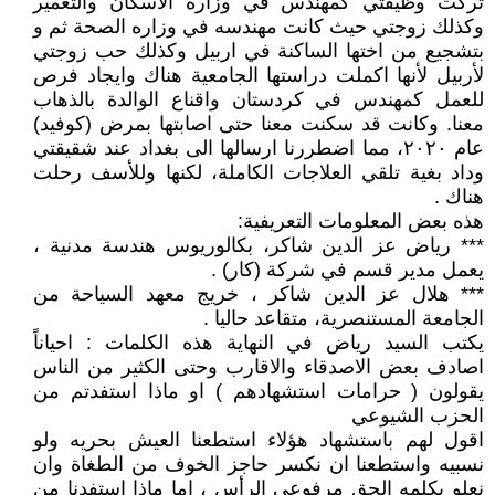
تركت وظيفتي كمهندس في وزاره الاسكان والتعمير
وكذلك زوجتي حيث كانت مهندسه في وزاره الصحة ثم و
بتشجيع من اختها الساكنة في اربيل وكذلك حب زوجتي
لأربيل لأنها اكملت دراستها الجامعية هناك وايجاد فرص
للعمل كمهندس في كردستان واقناع الوالدة بالذهاب
معنا. وكانت قد سكنت معنا حتى اصابتها بمرض (كوفيد)
عام ٢٠٢٠، مما اضطررنا ارسالها الى بغداد عند شقيقتي
وداد بغية تلقي العلاجات الكاملة، لكنها وللأسف رحلت
هناك .
هذه بعض المعلومات التعريفية:
*** رياض عز الدين شاكر، بكالوريوس هندسة مدنية ،
يعمل مدير قسم في شركة (كار) .
*** هلال عز الدين شاكر ، خريج معهد السياحة من
الجامعة المستنصرية، متقاعد حاليا .
يكتب السيد رياض في النهاية هذه الكلمات : احياناً
اصادف بعض الاصدقاء والاقارب وحتى الكثير من الناس
يقولون ( حرامات استشهادهم ) او ماذا استفدتم من
الحزب الشيوعي
اقول لهم باستشهاد هؤلاء استطعنا العيش بحريه ولو
نسبيه واستطعنا ان نكسر حاجز الخوف من الطغاة وان
نعلو بكلمه الحق مرفوعي الرأس ، اما ماذا استفدنا من