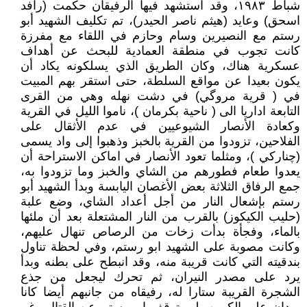
شباط ١٩٨٣، وقد استشهد فيها الرفيقان حكمت (رافد
اسحق) وعايد (هيثم ناصر الحيدر)، تم تكليف الشهيد أبو
رستم مع النصيرين وسام وحازم في اللقاء مع مفرزة
كانت تجوب في منطقة العمادية للبحث عن أهداف
عسكرية هناك، وكان الطريق الذي يسلكونه يكاد أن
يكون بعيدا عن مواقع السلطة، حتى استقر بهم المبيت
في ( قرية مروگي) في دشت نهله وهي من القرى
التابعة اداريا الى ( ناحية بكرمان )، ناموا الليل في القرية
وكعادة الأنصار الشيوعيين في عدم الأثقال على
الفلاحين، تزودوا من القرية بالخبز وذهبوا إلى واد يسمى
(چناركي )، ومثلما تعود الأنصار في اماكن الاستراحة أن
يعدوا طعام فطورهم من الشاي والخبز وما تزودوا به،
جمع الرفاق الثلاثة بعض الأغصان اليابسة وبدأ الشهيد أبو
رستم بإشعال النار من أجل أعداد الشاي، وضع علبة
(حليب الكيكوز) بالقرب من النار المشتعلة بعد أن ملئها
بالماء، وفجأة بدأت زخات من الرصاص تنهال عليهم،
وكانت مصوبة على الشهيد ابو رستم، وفي لحظة تناول
بندقيته التي كانت قريبة منه، وقد انبطح على بطنه وبدأ
يرد على مصدر النيران، ثم تحرك ليجعل من جذع
الشجرة القريبة ستارا له، رفيقاه من جانبهم أيضا كانا