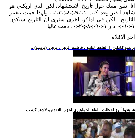
انا اتفق معك حول تأريخ الاستشهاد، لكن الذي اربكني هو
شاهد القبر وقد كتب ١-;-٩-;-٨-;-٣-;- ، ولهذا قمت بتغيير
التاريخ . لكن في اماكن اخرى سترى ان التاريخ سيكون
١-;-٦-;- آذار ١-;-٩-;-٨-;-٢-;- . دمت غاليا
اخر الافلام
.. (برومو) -نزعمو كاملين- | الحلقة الثانية : فاطمة الزهراء برص
.. شاهدوا أبرز لحظات اللقاء الجماهيري لحزب التقدم والاشتراكية ب