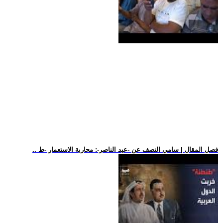
.. فصل المقال | سامي النصف عن -عبد الناصر-: محاربة الاستعمار -ط