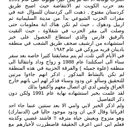
بعد حرب الكويت ثم الانتفاضة حيث اصبح طريق
كردستان مفتوح , ذهبت الى كردستان للسؤال عنه في
مقرات الحزب الشيوعي بدأ من مدينة السليمانية ثم
اربيل ودهوك ، حيث لم تكن هناك اية معلومات حتى
وصلت الى مقر الحزب في شقلاوة ، حيث التقيت
بالرفيق فارس والذي استطاع الحصول على خبر
استشهاده من ارشيف صحف طريق الشعب في منطقه
بادينان قريه مروكي في عام ١٩٨٣
في الأيام التي تلت، لم يتم مضايقتنا كثيرا خاصه بعد سفر
سناء الى اسكتلندا عام 1988 و زواج وداد وانتقالنا الى
منطقه (علوة جميله ) والفرقة الحزبية في هذه المنطقة
لم تكن بالنشاط المذكور , اذكر انهم جاءوا مرتين
للتحقيق وسألو عن ودود وسناء فذكر لهم ابي بانهم خارج
العراق وليس لدي اي اتصال معهم واكتفوا بذلك
لقد علمت بخبر استشهاده نهاية عام 1991 ولكن دون
ذكر التفاصيل
ولم اذكر الخبر لابي وامي الا بعد سنتين عنما جاء احد
اقربائنا وقال لابي ان ودود موجود حاليا في (الدنمارك)
وهو متزوج ويعيش حياة مترفه !! فاشتد غضبي وكذبته
فعلم ابي انني اعرف الحقيقة فاضطررت لأخبارهم مع