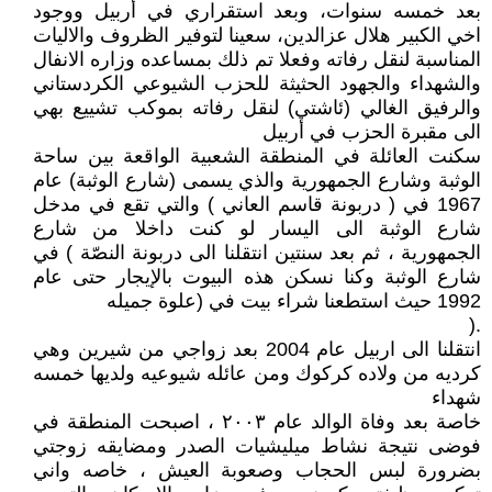
بعد خمسه سنوات، وبعد استقراري في أربيل ووجود
اخي الكبير هلال عزالدين، سعينا لتوفير الظروف والاليات
المناسبة لنقل رفاته وفعلا تم ذلك بمساعده وزاره الانفال
والشهداء والجهود الحثيثة للحزب الشيوعي الكردستاني
والرفيق الغالي (ئاشتي) لنقل رفاته بموكب تشييع بهي
الى مقبرة الحزب في أربيل
سكنت العائلة في المنطقة الشعبية الواقعة بين ساحة
الوثبة وشارع الجمهورية والذي يسمى (شارع الوثبة) عام
1967 في ( دربونة قاسم العاني ) والتي تقع في مدخل
شارع الوثبة الى اليسار لو كنت داخلا من شارع
الجمهورية ، ثم بعد سنتين انتقلنا الى دربونة النصّة ) في
شارع الوثبة وكنا نسكن هذه البيوت بالإيجار حتى عام
1992 حيث استطعنا شراء بيت في (علوة جميله
.(
انتقلنا الى اربيل عام 2004 بعد زواجي من شيرين وهي
كرديه من ولاده كركوك ومن عائله شيوعيه ولديها خمسه
شهداء
خاصة بعد وفاة الوالد عام ٢٠٠٣ ، اصبحت المنطقة في
فوضى نتيجة نشاط ميليشيات الصدر ومضايقه زوجتي
بضرورة لبس الحجاب وصعوبة العيش ، خاصه واني