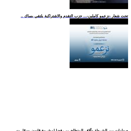
.. تحت شعار -نزعمو كاملين-... حزب التقدم والاشتراكية يلتقي بساك
.. صدامات بين الشرطة وآلاف المتظاهرين رفضا لمشروع قانون يسهّل ت