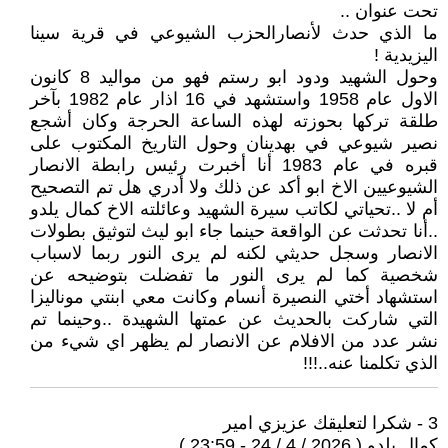
تحت عنوان ..
ما الذي حدث لأنصارالحزب الشيوعي في قرية سينا
اليزيدية !
وحول الشهيد ودود ابو رستم فهو من مواليد 8 كانون
الاول عام 1958 واستشهد في 16 اذار عام 1982 بآخر
طلقة تركها بحوزته لهذه الساعة الحرجة وكان أشجع
نصير شيوعي في بهدينان وحول التاريخ المكتوب على
قبره في عام 1983 أنا أخبرت رئيس رابطة الانصار
الشيوعيين الاخ ابو أكد عن ذلك ولا أدري هل تم التصحيح
أم لا ..تحياتي لكاتب سيرة الشهيد وعائلته الاخ كمال يلدو
..أنا تحدثت عن الواقعة حينما جاء ابو ليث لتوثيق بطولات
الانصار وسجل حديثي لكنه لم يرى النور ربما لاسباب
شخصية كما لم يرى النور ما تفضلت بتوضيحه عن
استشهاد أختي النصيرة أنسام وكانت معي ابنتي موناليزا
التي شاركت بالحديث عن عمتها الشهيدة ..وحينما تم
نشر عدد من الافلام عن الانصار لم يظهر اي شيء من
الذي تكلمنا عنه..!!!
3 - شكرا لتعليقك عزيزي امير
كمال يلدو ( 2026 / 4 / 24 - 23:59 )