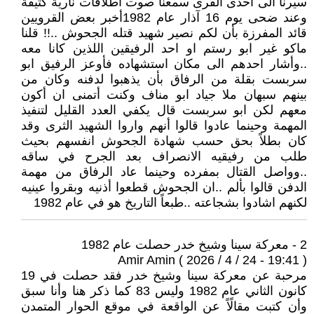
سيرنا الى احدى القرى سمعنا صوت اطلاقات نارية كثيفة
وعند ضحى يوم 16 آذار عام 1982أخبر بعض القرويين
قائد المفرزة بأن لكم نصير شهيد قتله الجحوش ..!! قلنا
ماكو غير ابو رستم او احد الرفيقين اللذين كانا معه
..وأشار احدهم الى مكان استشهاده فأوعز الرفيق ابو
سربست بقلة من الرفاق بأن يذهبوا لدفنه وكان من
بينهم سبهان ملا جياد ابو مناف وكنت أتمنى ان أكون
معهم لكن ابو سربست قال يكفي العدد القليل لتنفيذ
المهمة وحينما عادوا قالوا أنهم واروا الشهيد الثرى وقد
كان بطلاً بحق حسب شهادة الجحوش انفسهم بحيث
طلب من رفيقيه الانصراف بعد الجرح في ساقه
..وواصل القتال بمفرده وحينما عاد الرفاق من مهمة
الدفن قالوا بألم ..ان الجحوش قطعوا أذنيه وبقروا عينيه
لكنهم اشادوا بشجاعته ..طبعاً التاريخ هو في عام 1982
2 - معركة سينا وشيخ خدر حصلت عام 1982
Amir Amin ( 2026 / 4 / 24 - 19:41 )
مرحبة عن معركة سينا وشيخ خدر فقد حصلت في 19
كانون الثاني عام 1982 وليس 83 كما ذكر هنا وأنا سبق
وأن كتبت مقالًاً عن الواقعة في موقع الحوار المتمدن