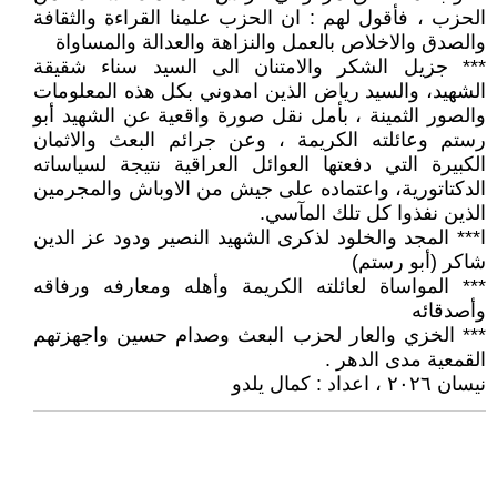
الحزب ، فأقول لهم : ان الحزب علمنا القراءة والثقافة
والصدق والاخلاص بالعمل والنزاهة والعدالة والمساواة
*** جزيل الشكر والامتنان الى السيد سناء شقيقة
الشهيد، والسيد رياض الذين امدوني بكل هذه المعلومات
والصور الثمينة ، بأمل نقل صورة واقعية عن الشهيد أبو
رستم وعائلته الكريمة ، وعن جرائم البعث والاثمان
الكبيرة التي دفعتها العوائل العراقية نتيجة لسياساته
الدكتاتورية، واعتماده على جيش من الاوباش والمجرمين
الذين نفذوا كل تلك المآسي.
ا*** المجد والخلود لذكرى الشهيد النصير ودود عز الدين
شاكر (أبو رستم)
*** المواساة لعائلته الكريمة وأهله ومعارفه ورفاقه
وأصدقائه
*** الخزي والعار لحزب البعث وصدام حسين واجهزتهم
القمعية مدى الدهر .
نيسان ٢٠٢٦ ، اعداد : كمال يلدو