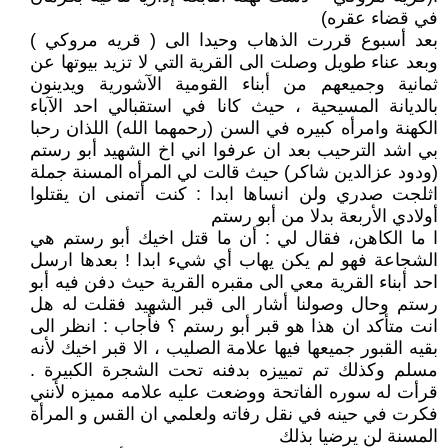
في قضاء عقره)
بعد أسبوع قررت الذهاب وحيدا الى ( قريه مروكي )
وبعد عناء طويل وصلت الى القرية التي لا تزيد بيوتها عن
ثمانية وجميعهم من أبناء القومية الآشورية ويدينون
بالديانة المسيحية ، حيث كانا في استقبالي احد الآباء
الكهنة وامرأه كبيره في السن (رحمهما الله) اللذان رحبا
بي اشد الترحيب بعد ان عرفوا اني اخ الشهيد أبو رستم
(ودود عزالدين شاكر) حيث قالت لي المرأه المسنة جملة
اثلجت صدري ولن انساها ابدا : كنت أتمنى ان يقتلوا
أولادي الأربعة بدلا من أبو رستم
ا ما الكاهن، فقال لي : أن ما قتل اخيك أبو رستم هي
الشجاعة فهو لم يكن يهاب أي شيء ابدا ! بعدها ارسل
احد أبناء القرية معي الى مقبره القرية حيث دفن فيه أبو
رستم وحال وصولنا أشار الى قبر الشهيد فقلت له هل
انت متأكد ان هذا هو قبر أبو رستم ؟ فأجاب : انظر الى
بقيه القبور جميعها فيها علامة الصليب ، الا قبر اخيك لأنه
مسلم وكذلك تم تمييزه بدفنه تحت الشجرة الكبيرة .
قرأت له سوره الفاتحة ووضعت عليه علامه مميزه لأنني
فكرت في حينه في نقل رفاته ولعلمي ان القس و المرأة
المسنة لن يرضيا بذلك