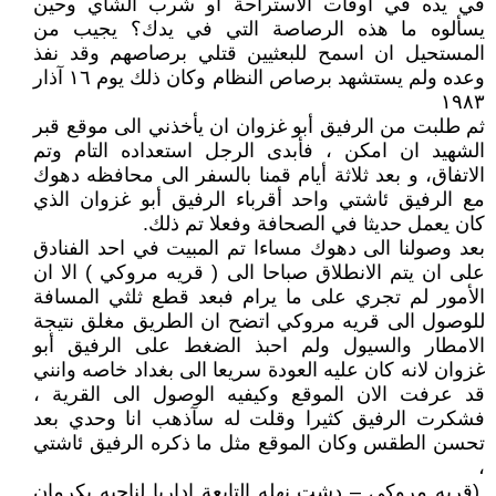
في يده في أوقات الاستراحة او شرب الشاي وحين
يسألوه ما هذه الرصاصة التي في يدك؟ يجيب من
المستحيل ان اسمح للبعثيين قتلي برصاصهم وقد نفذ
وعده ولم يستشهد برصاص النظام وكان ذلك يوم ١٦ آذار
١٩٨٣
ثم طلبت من الرفيق أبو غزوان ان يأخذني الى موقع قبر
الشهيد ان امكن ، فأبدى الرجل استعداده التام وتم
الاتفاق، و بعد ثلاثة أيام قمنا بالسفر الى محافظه دهوك
مع الرفيق ئاشتي واحد أقرباء الرفيق أبو غزوان الذي
كان يعمل حديثا في الصحافة وفعلا تم ذلك.
بعد وصولنا الى دهوك مساءا تم المبيت في احد الفنادق
على ان يتم الانطلاق صباحا الى ( قريه مروكي ) الا ان
الأمور لم تجري على ما يرام فبعد قطع ثلثي المسافة
للوصول الى قريه مروكي اتضح ان الطريق مغلق نتيجة
الامطار والسيول ولم احبذ الضغط على الرفيق أبو
غزوان لانه كان عليه العودة سريعا الى بغداد خاصه وانني
قد عرفت الان الموقع وكيفيه الوصول الى القرية ،
فشكرت الرفيق كثيرا وقلت له سآذهب انا وحدي بعد
تحسن الطقس وكان الموقع مثل ما ذكره الرفيق ئاشتي
،
.(قريه مروكي – دشت نهله التابعة إداريا لناحيه بكرمان