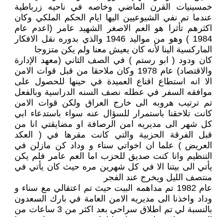
خمسينيات القرن الماضي وخاصه في ناحيه زرباطية
عندما تم نفي الشيوعيين اليها ايام الحكم الملكي وكان
اكثرهم تأثرا هو العم الاصغر الشهيد عامر (اعدم عام
1984 ) وهو من مواليد 1946 والذي بدوره نقل الافكار
الماركسية الينا لأنه كان يعيش معنا ولم يكن متزوجا
كان ودود ( ابو رستم ) في الصف الثاني (معهد الإدارة
والاقتصاد) عام 1978 وكان ملاحقا من قبل قوات الامن
الا انه استطاع اقناع العميدة في حينها للحصول على
موافقه السفر في عطله نصف السنه الدراسية وبالفعل
تم ترتيب هروبه الى خارج العراق ولكن قوات الامن
كانت تلاحقنا باستمرار للسؤال عنه سواء باستدعاء ابي
كل شهر الى مديريه امن الرصافة او مضايقتي انا من
قبل الفرقة الحزبية والتي كانت مقرها في ( العكد
العريض ) علما ان اخواتي سناء و وداد كن مازلن في
التنظيم وانا كنت صديق للحزب اما العم عامر فلم يكن
يأتي الى بيتنا الا في كل شهرين مره حيث كان يأتي في
منتصف الليل ويخرج عند الفجر
عام 1982 تم مداهمه البيت حيث تم اعتقالي مع سناء و
وداد واخذنا الى مديريه الامن العامة في بارك السعدون
بالنسبة لي تم اطلاق سراحي بعد اكثر من 3 ساعات من