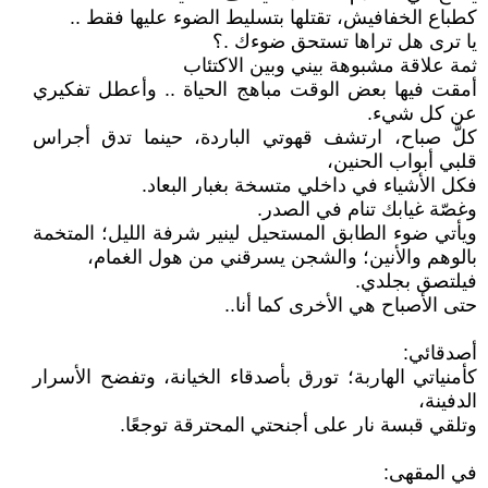
كطباع الخفافيش، تقتلها بتسليط الضوء عليها فقط ..
يا ترى هل تراها تستحق ضوءك .؟
ثمة علاقة مشبوهة بيني وبين الاكتئاب
أمقت فيها بعض الوقت مباهج الحياة .. وأعطل تفكيري
عن كل شيء.
كلَّ صباح، ارتشف قهوتي الباردة، حينما تدق أجراس
قلبي أبواب الحنين،
فكل الأشياء في داخلي متسخة بغبار البعاد.
وغصّة غيابك تنام في الصدر.
ويأتي ضوء الطابق المستحيل لينير شرفة الليل؛ المتخمة
بالوهم والأنين؛ والشجن يسرقني من هول الغمام،
فيلتصق بجلدي.
حتى الأصباح هي الأخرى كما أنا..
أصدقائي:
كأمنياتي الهاربة؛ تورق بأصدقاء الخيانة، وتفضح الأسرار
الدفينة،
وتلقي قبسة نار على أجنحتي المحترقة توجعًا.
في المقهى: