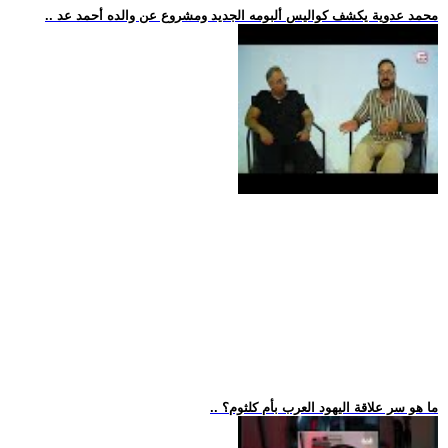
.. محمد عدوية يكشف كواليس ألبومه الجديد ومشروع عن والده أحمد عد
.. ما هو سر علاقة اليهود العرب بأم كلثوم؟