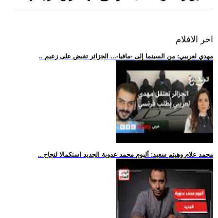
اخر الافلام
.. مهدي لعريبي: من السينما إلى -مافيا-... الجزائر تقبض على زعيم
.. محمد علام وهيثم سعيد: ألبوم محمد عدوية الجديد استكمالا لنجاح