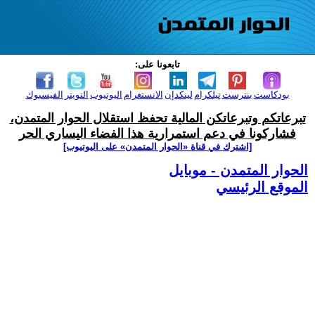
تابعونا على:
بودكاست
بنترست
تيلكرام
لينكدإن
الانستغرام
اليوتيوب
التويتر
الفيسبوك
تبرعاتكم وتبرعاتكن المالية تحفظ استقلال الحوار المتمدن،
فشاركونا في دعم استمرارية هذا الفضاء اليساري الحر
[اشترك في قناة ‫«الحوار المتمدن» على اليوتيوب]
الحوار المتمدن - موبايل
الموقع الرئيسي