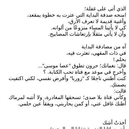
الذي أتى على غفلة؛
امنحه صدفة البداية التي عثرت به خطوة بمقعد،
وأغنية قديمة لا تعرف الأرق،
كي لا يأتينا المساء منزوعًا من ألوانه.
وأن لا يأتي مثقلًا بإرتعاشات المصابيح.
آه من مصادفة البداية
في ذات المقهى، تعثرت فيه،
بحلم.!
قال: نغماتك؛ حرون تطوق "عصا موسى"...
وأخرج في موعد مع فتاة تحب الكتابة. ؟
كنت أظنني ناجعًا كـ "زوربا" وأفرض نفسي، لكني اكتفيت
بصمتكِ.
قالت:
وكأني فتاة بلا صدى؛ تسحقها المغادرة، ولا أنتبه لمرماك
أظنك غافل عني، أو كمن يحاربني، ويفقأ عين حلمي.
أخذتُ أشك