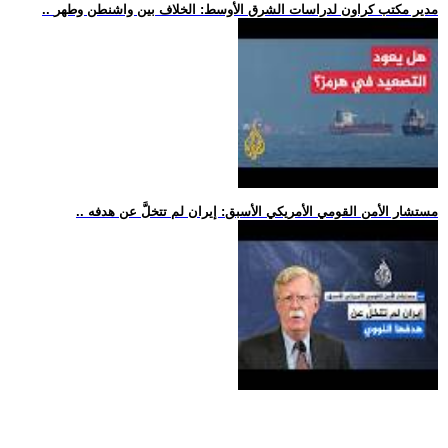
.. مدير مكتب كراون لدراسات الشرق الأوسط: الخلاف بين واشنطن وطهر
.. مستشار الأمن القومي الأمريكي الأسبق: إيران لم تتخلَّ عن هدفه