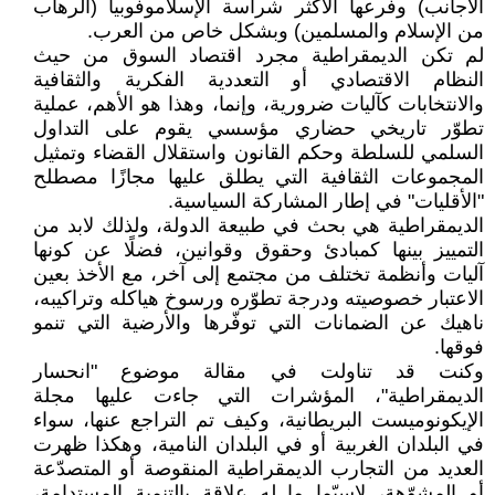
الأجانب) وفرعها الأكثر شراسة الإسلاموفوبيا (الرهاب
من الإسلام والمسلمين) وبشكل خاص من العرب.
لم تكن الديمقراطية مجرد اقتصاد السوق من حيث
النظام الاقتصادي أو التعددية الفكرية والثقافية
والانتخابات كآليات ضرورية، وإنما، وهذا هو الأهم، عملية
تطوّر تاريخي حضاري مؤسسي يقوم على التداول
السلمي للسلطة وحكم القانون واستقلال القضاء وتمثيل
المجموعات الثقافية التي يطلق عليها مجازًا مصطلح
"الأقليات" في إطار المشاركة السياسية.
الديمقراطية هي بحث في طبيعة الدولة، ولذلك لابد من
التمييز بينها كمبادئ وحقوق وقوانين، فضلًا عن كونها
آليات وأنظمة تختلف من مجتمع إلى آخر، مع الأخذ بعين
الاعتبار خصوصيته ودرجة تطوّره ورسوخ هياكله وتراكيبه،
ناهيك عن الضمانات التي توفّرها والأرضية التي تنمو
فوقها.
وكنت قد تناولت في مقالة موضوع "انحسار
الديمقراطية"، المؤشرات التي جاءت عليها مجلة
الإيكونوميست البريطانية، وكيف تم التراجع عنها، سواء
في البلدان الغربية أو في البلدان النامية، وهكذا ظهرت
العديد من التجارب الديمقراطية المنقوصة أو المتصدّعة
أو المشوّهة، لاسيّما ما له علاقة بالتنمية المستدامة،