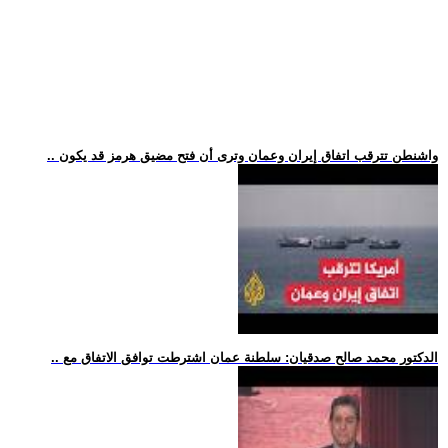
.. واشنطن تترقب اتفاق إيران وعمان وترى أن فتح مضيق هرمز قد يكون
.. الدكتور محمد صالح صدقيان: سلطنة عمان اشترطت توافق الاتفاق مع