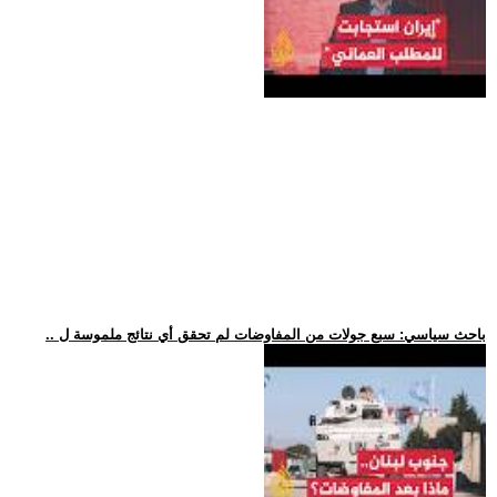
.. باحث سياسي: سبع جولات من المفاوضات لم تحقق أي نتائج ملموسة ل