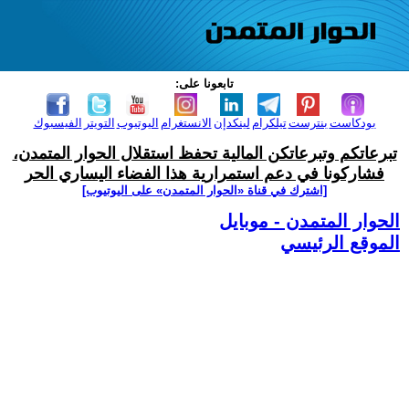
تابعونا على:
بودكاست
بنترست
تيلكرام
لينكدإن
الانستغرام
اليوتيوب
التويتر
الفيسبوك
تبرعاتكم وتبرعاتكن المالية تحفظ استقلال الحوار المتمدن،
فشاركونا في دعم استمرارية هذا الفضاء اليساري الحر
[اشترك في قناة ‫«الحوار المتمدن» على اليوتيوب]
الحوار المتمدن - موبايل
الموقع الرئيسي