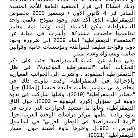
وذلك استنادًا إلى قرار الجمعية العامة للأمم المتحدة
الصادر في 4 كانون الأول / ديسمبر 2000 بخصوص
الديمقراطية، الذي أكّد عدم وجود نموذج عالمي واحد
للديمقراطية يمكن الاستناد إليه، وإنما ثمة معايير
تتقاسمها خاصيات مشتركة. وأشرت في مقالة عن
"استعصاء الديمقراطية" العام 2009 إلى ضرورة وجود
دولة وقواعد سليمة للمواطنة ومؤسسات حامية وقوانين
ضامنة ومساواة وعدم تمييز.
وفي مقالة عن "عبء الديمقراطية" جئت على ذكر
التحدّيات أمام "الديمقراطية الموعودة"، في ظل
"الديمقراطية المفقودة"، وأشرت إلى الجوانب المعيارية
والإجرائية في الديمقراطية، وكنت تناولت ذلك في
محاضرة لي بمؤتمر نظّمته جامعة فينسيا (إيطاليا) حول
"مصادر الديمقراطية" (2019)، وقبلها شاركت في ندوة
دولية في سيؤول (كوريا الجنوبية – 2002)، حول آفاق
الديمقراطية، وغالبًا ما أستعيد الحوارات التي دارت في
ندوة ريادية نظّمها مركز دراسات الوحدة العربية حول
"أزمة الديمقراطية في الوطن العربي" في ليماسول
(قبرص - 1983)، وآخرها ندوة أصيلة حول "مسار
الديمقراطية" (2021).