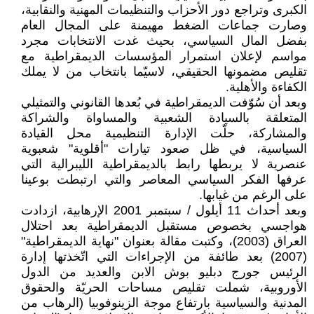
الكبرى وتراجع دور الأحزاب والتنظيمات المهنية والنقابية،
وصارت جماعات الضغط مهيمنة على المجال العام
بفضل المال السياسي، بحيث غدت الانتخابات مجرد
مواسم لإعلان استمرار المؤسسات الديمقراطية مع
تقليص مضمونها الحقيقي، لاسيّما بانتخاب من لا يملك
الكفاءة والأهلية.
وبعد أن سُوّفت الديمقراطية في بُعدها القانوني والتمثيلي
المتعلقة بالسيادة الشعبية والمساواة والشراكة
والمشاركة، حلّت الإدارة التنظيمية محل القيادة
السياسية، في ظل صعود تيارات "أقلوية" شعبوية
عنصرية لا يربطها رابط بالديمقراطية الليبرالية التي
عرفها الفكر السياسي المعاصر والتي ارتبطت بوعينا
على الرغم من غيابها.
وبعد أحداث 11 أيلول / سبتمبر 2001 الإرهابية، ازدادت
هواجسي بخصوص مستقبل الديمقراطية بعد احتلال
العراق (2003)، وكتبت مقالة بعنوان "نهاية الديمقراطية"
(2007) بعد طائفة من الإجراءات التي اتّخذتها إدارة
الرئيس جورج دبليو بوش الابن والعديد من الدول
الأوروبية، شملت تقليص مساحات الحريّة والحقوق
المدنية والسياسية بارتفاع موجة الزينوفوبيا (الرهاب من