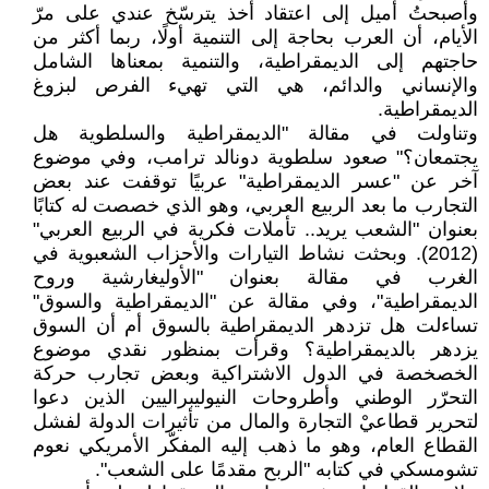
وأصبحتُ أميل إلى اعتقاد أخذ يترسّخ عندي على مرّ
الأيام، أن العرب بحاجة إلى التنمية أولًا، ربما أكثر من
حاجتهم إلى الديمقراطية، والتنمية بمعناها الشامل
والإنساني والدائم، هي التي تهيء الفرص لبزوغ
الديمقراطية.
وتناولت في مقالة "الديمقراطية والسلطوية هل
يجتمعان؟" صعود سلطوية دونالد ترامب، وفي موضوع
آخر عن "عسر الديمقراطية" عربيًا توقفت عند بعض
التجارب ما بعد الربيع العربي، وهو الذي خصصت له كتابًا
بعنوان "الشعب يريد.. تأملات فكرية في الربيع العربي"
(2012). وبحثت نشاط التيارات والأحزاب الشعبوية في
الغرب في مقالة بعنوان "الأوليغارشية وروح
الديمقراطية"، وفي مقالة عن "الديمقراطية والسوق"
تساءلت هل تزدهر الديمقراطية بالسوق أم أن السوق
يزدهر بالديمقراطية؟ وقرأت بمنظور نقدي موضوع
الخصخصة في الدول الاشتراكية وبعض تجارب حركة
التحرّر الوطني وأطروحات النيوليبراليين الذين دعوا
لتحرير قطاعيْ التجارة والمال من تأثيرات الدولة لفشل
القطاع العام، وهو ما ذهب إليه المفكّر الأمريكي نعوم
تشومسكي في كتابه "الربح مقدمًا على الشعب".