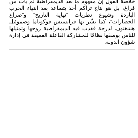
خلاصة القول إن مفهوم ما بعد الديمقراطية لم يأت من
فراغ، بل هو نتاج تراكم أخذ يتصاعد بعد انتهاء الحرب
الباردة وشيوع نظريات "نهاية التاريخ" و"صراع
الحضارات"، كما بشّر بها فرانسيس فوكوياما وصموئيل
هنتنغتون، لدرجة فقدت فيه الديمقراطية روحها وتمثيلها
للناس بوصفها نظامًا للمشاركة الفاعلة العميقة في إدارة
شؤون الدولة.