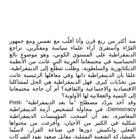
منذ أكثر من ربع قرن وأنا أقلّب مع نفسي ومع جمهور
القرّاء وأستقرئ آراء علماء سياسة ومفكّرين، تراجع
الديمقراطية على المستوى الكوني، وهو موضوع بالغ
الحساسية في مجتمعاتنا العربية التي عانت من الأنظمة
الديكتاتورية والسلطوية، وظلّت تتطلّع إلى الديمقراطية،
علمًا بأن الديمقراطية ذاتها وفي معاقلها الرئيسية عانت
من تحدّيات كبرى. فهل الديمقراطية هي الحل لمشاكلنا
الاقتصادية والاجتماعية والثقافية؟ أم أن حاجة مجتمعاتنا
إلى التنمية والعقلانية لها الأولوية؟
وقد أخذ يتردّد مصطلح "ما بعد الديمقراطية" Post-
Democracy، في محاولة لتشخيص أزمة الديمقراطية
المعاصرة، بعد أن أصبحت المؤسسات الديمقراطية
شكلية في الكثير من الأحيان، وأُفرغت من محتواها
الفعلي وانكمش دورها في صناعة القرار، لاسيّما
بالمشاركة الشعبية التمثيلية، مقابل صعود نفوذ الشركات