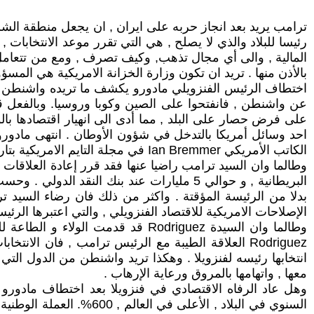
ترامب يريد بعد انجاز حربه على ايران , ان يجعل منطقة الشر
رئيسا للبلاد والذي لا يصلح , هي التي تقرر موعد الانتخابات ,
المالية , والى أي مجال تذهب, وكيف تصرف , ومع من تتعامل اق
بالأذن منها . تريد ان تكون وزارة الخزانة الامريكية هي المسؤ
اختطاف الرئيس الفنزويلي مادورو يكشف ما تريده واشنطن 
عن واشنطن , فانفتحوا على الصين وكوبا وروسيا. وبالفعل قا
على فرض حصار على البلد , مما أدى الى انهيار اقتصادها بال
الإصلاحات الامريكية للاقتصاد الفنزويلي , والتي اعتبرها الرئيس ترامب انتقاد لا يصب 
وطالما وان السيدة Rodriguez قد قد
Rodriguez العلاقة الطيبة مع الرئيس ترامب , فان ال
انتخابها رئيسه لفنزويلا . وهكذا تريد واشنطن من الدول التي
معها , واتهامها بالمروق ورعاية الإرهاب .
وهل عاد الرفاه الاقتصادي في فنزويلا بعد اختطاف مادورو 