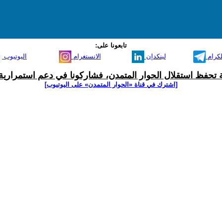
تابعونا على:
لكرام
لينكدإن
الانستغرام
اليوتيوب
ية تحفظ استقلال الحوار المتمدن، فشاركونا في دعم استمرارية 
[اشترك في قناة ‫«الحوار المتمدن» على اليوتيوب]