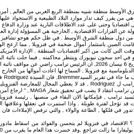
ق الأوسط منطقة شبيه بمنطقة الربع الغربي من العالم , أمريك
 هي من يقرر كيف تدار موارد البلاد الطبيعية و الاستحواذ عليها
تصاديا وحتى على عدد الاطلاقات النارية عند وزارة الدفاع . ب
ولة عن القرارات الاقتصادية , الخارجية هي المسؤولة إدارة الع
من دول منطقة الشرق الأوسط . في ظل حكم هوجو تشافيز وم
مت الصين باستثمار أموال ضخمة في فنزويلا , مما ازعج الول
وقت التي كانت من اكبر اقتصاديات المنطقة . الإدارة الامري
البري
في تحقيق شعار MAGA , " ارجاع أمريكا لعظمتها مرة أخرى".
مت الولاء و الطاعة للسيد ترامب , فبإمكانها الان البقاء في منصبها , ر
انتخابات قد تؤجل لفترة طويلة . واذا استمرت في تعقلها وعلاقتها
 تدور في فلكها , الطاعة والولاء , والتي ترفض الإملاءات فان
؟ الاقتصاد في فنزويلا لم يتحسن والفوائد من اسقاط مادورو