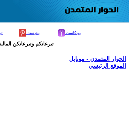
بودكاست
بنترست
تي
تبرعاتكم وتبرعاتكن المال
الحوار المتمدن - موبايل
الموقع الرئيسي