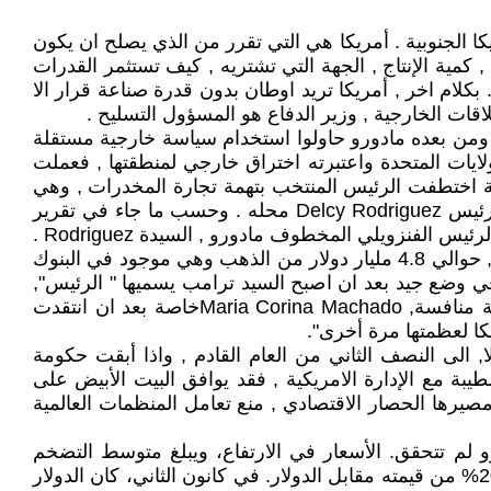
ا الجنوبية . أمريكا هي التي تقرر من الذي يصلح ان يكون
 , كمية الإنتاج , الجهة التي تشتريه , كيف تستثمر القدرات
كلام اخر , أمريكا تريد اوطان بدون قدرة صناعة قرار الا
لاقات الخارجية , وزير الدفاع هو المسؤول التسليح .
ن بعده مادورو حاولوا استخدام سياسة خارجية مستقلة
ايات المتحدة واعتبرته اختراق خارجي لمنطقتها , فعملت
كية اختطفت الرئيس المنتخب بتهمة تجارة المخدرات , وهي
احد وسائل أمريكا بالتدخل في شؤون الأوطان . انتهى مادورو في احد سجون نيويورك وينتظر محاكمته , فيما حلت نائبة الرئيس Delcy Rodriguez محله . وحسب ما جاء في تقرير
الكاتب الأمريكي Ian Bremmer في مجلة التايم الامريكية بتاريخ 6 نيسان 2026, ان الرئيس ترامب راضي عن مواقف نائبة الرئيس الفنزويلي المخطوف مادورو , السيدة Rodriguez .
وطالما وان السيد ترامب راضيا عنها فقد قرر إعادة العلاقات الدبلوماسية مع فنزويلا , السماح لها اعادت أموالها من الخارج , حوالي 4.8 مليار دولار من الذهب وهي موجود في البنوك
طانية , و حوالي 5 مليارات عند بنك النقد الدولي . وحسب ما جاء في تقرير السيدBremmer, فان السيدة Rodriguez في وضع جيد بعد ان اصبح السيد ترامب يسميها " الرئيس",
بدلا من الرئيسة المؤقتة . واكثر من ذلك فان رضاء السيد ترامب ل Rodriguez , قد لا يعطي المجال للمعارضة الفنزويلية منافسة, Maria Corina Machadoخاصة بعد ان انتقدت
ئيسة فنزويلا, الى النصف الثاني من العام القادم , واذا أبقت حكومة
 الطيبة مع الإدارة الامريكية , فقد يوافق البيت الأبيض على
 مصيرها الحصار الاقتصادي , منع تعامل المنظمات العالمية
 لم تتحقق. الأسعار في الارتفاع، ويبلغ متوسط التضخم
السنوي في البلاد , الأعلى في العالم , 600%. العملة الوطنية بوليفارا ما زالت تتراجع ,وقد خسرت هذا العام ما يقرب من 20% من قيمته مقابل الدولار. في كانون الثاني، كان الدولار