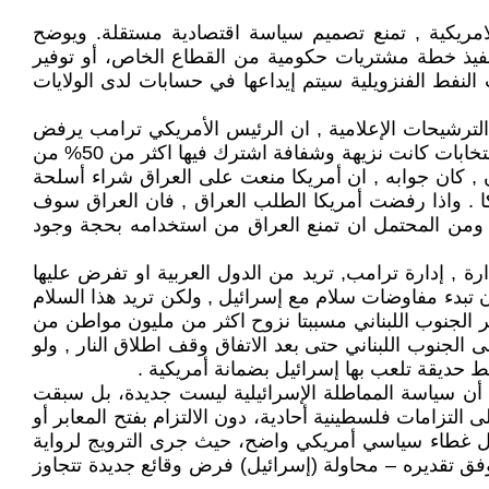
ومات Pedagogía Económica، أن البلاد في ظل الوصاية الامريكية , تمنع تصميم سياسة اقتصادية مستقلة. ويوضح
ا تنفيذ خطة مشتريات حكومية من القطاع الخاص، أو توفير
 النفط الفنزويلية سيتم إيداعها في حسابات لدى الولايات
الترشيحات الإعلامية , ان الرئيس الأمريكي ترامب يرفض
استلام السيد نوري كامل المالكي حقيبة رئيس الوزراء مع كونه مدعوما بأكبر عدد من الأصوات داخل البرلمان العراقي , والانتخابات كانت نزيهة وشفافة اشترك فيها اكثر من 50% من
 , كان جوابه , ان أمريكا منعت على العراق شراء أسلحة
ريكا . واذا رفضت أمريكا الطلب العراق , فان العراق سوف
 ومن المحتمل ان تمنع العراق من استخدامه بحجة وجود
ارة , إدارة ترامب, تريد من الدول العربية او تفرض عليها
 ان تبدء مفاوضات سلام مع إسرائيل , ولكن تريد هذا السلام
ر الجنوب اللبناني مسببتا نزوح اكثر من مليون مواطن من
 الجنوب اللبناني حتى بعد الاتفاق وقف اطلاق النار , ولو
ط حديقة تلعب بها إسرائيل بضمانة أمريكية .
أن سياسة المماطلة الإسرائيلية ليست جديدة، بل سبقت
 التزامات فلسطينية أحادية، دون الالتزام بفتح المعابر أو
ل غطاء سياسي أمريكي واضح، حيث جرى الترويج لرواية
فق تقديره – محاولة (إسرائيل) فرض وقائع جديدة تتجاوز