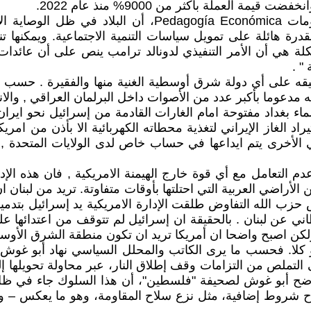
ويؤكد فيكتور ألفاريز، الخبير الاقتصادي ومدير منصة المعل
ة بقدرة هائلة على تمويل سياسات التنمية الاجتماعية. ويمكنه
شكلة هي أن الأمر التنفيذي لدونالد ترامب ينص على أن عائدات
" .
بيقه على أي دولة شرق أوسطية الغنية منها والفقيرة . حسب 
ء بغداد مفتوحة امام الغارات القادمة من إسرائيل نحو ايران
اد الغاز الإيراني لتغذية محطاته الكهربائية الا بأذن من ام
الأخرى يتم ايداعها في حساب خاص لدى الولايات المتحدة ,
دم التعامل مع أي قوة خارج الهيمنة الامريكية , فان هذه الإد
 الأراضي العربية التي احتلتها بأوقات متفاوتة. تريد من لبنان
حزب الله التفاوض طلقت الإدارة الامريكية يد إسرائيل بتدمي
ني عن لبنان . بالحقيقة ان إسرائيل لم تتوقف من اعتدائها على
,ولكن اصبح واضحا ان أمريكا تريد ان تكون منطقة الشرق الأوس
كلا. فحسب ما يرى الكاتب والمحلل السياسي نهاد أبو غوش 
 التملص من التزامات وقف إطلاق النار، عبر محاولة تحويلها إلى
يوضح أبو غوش لصحيفة "فلسطين"، أن هذا السلوك جاء في ظ
طرح شروط إضافية، مثل نزع سلاح المقاومة، وهو ما يعكس – و