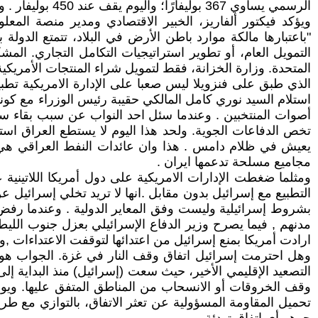
الرسمي يساوي 367 بوليفارًا؛ واليوم يقف عند 450 بوليفار . وانخفضت قيمة العملة بأكثر من 9000% منذ عام 2022.
"باعتبارها مالكة موارد باطن الأرض في البلاد، تتمتع الدول
التمويل العام، أو تطوير استراتيجيات التكامل التجاري. الم
المتحدة. وزارة الخزانة، فقط لتمويل شراء المنتجات الأمريكية 
الذي طبق على فنزويلا ليس صعبا على الإدارة الامريكية تط
أصوات المنتخبين . وعندما سئل احد النواب عن سبب بقاء سما
تخص الدفاعات الجوية. ولحد هذا اليوم لا يستطع العراق استير
يعيش في ظلام دامس . هذا وان عائدات النفط العراقي هي 
مجاميع مسلحة تدعمها ايران .
ومثلما ضغطت الإدارات الامريكية على دول أمريكا اللاتينية ع
التطبيع مع إسرائيل بدون مقابل .انها لا تريد تخلي إسرائيل عن
بشروط إسرائيلية وليست وفق المعاير الدولية . وعندما رفض 
مدنهم , فيما يصرح وزير الدفاع الإسرائيلي بعزل جنوب الليطا
ارادت أمريكا بمنع إسرائيل من اعتدائها لتوقفت الاعتداءات 
وهل احترمت إسرائيل اتفاق وقف النار في غزة. الجواب هو 
التصعيد الإقليمي الأخير، حيث سعت (إسرائيل) منذ البداية إلى
وقف الخروقات أو الانسحاب من المناطق المتفق عليها. و
تحميل المقاومة المسؤولية عن تعثر الاتفاق، بالتوازي مع 