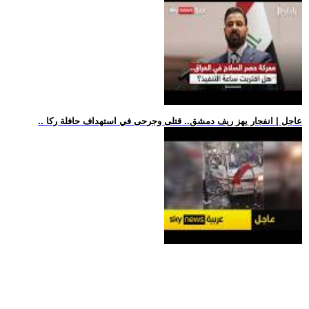
.. عاجل | انفجار يهز ريف دمشق.. قتلى وجرحى في استهداف حافلة ركا