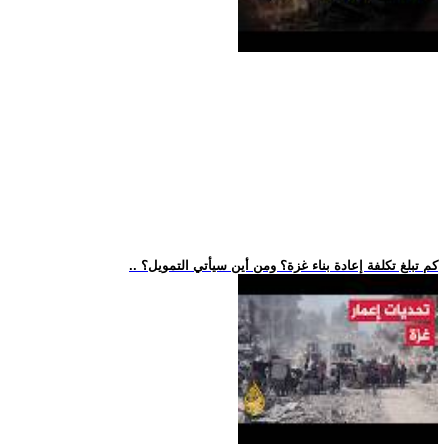
.. كم تبلغ تكلفة إعادة بناء غزة؟ ومن أين سيأتي التمويل؟