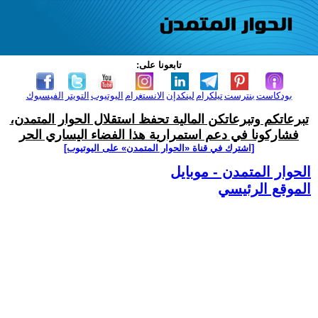
تابعونا على:
بودكاست
بنترست
تيلكرام
لينكدإن
الانستغرام
اليوتيوب
التويتر
الفيسبوك
تبرعاتكم وتبرعاتكن المالية تحفظ استقلال الحوار المتمدن،
فشاركونا في دعم استمرارية هذا الفضاء اليساري الحر
[اشترك في قناة ‫«الحوار المتمدن» على اليوتيوب]
الحوار المتمدن - موبايل
الموقع الرئيسي