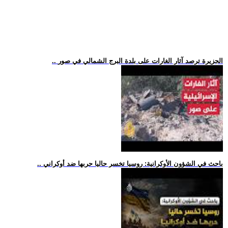
.. الجزيرة ترصد آثار الغارات على بلدة البرج الشمالي في صور
.. باحث في الشؤون الأوكرانية: روسيا تخسر حاليا حربها ضد أوكراني