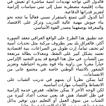
فالدول التي تواجه تهديدات أمنية مباشرة أو تعيش في
بيئات إقليمية مضطربة تميل إلى تبني سياسات إلزامية
لتعزيز قدراتها الدفاعية.
أما الدول التي تتمتع باستقرار نسبي فغالباً ما تتجه نحو
بناء جيوش مهنية عالية التدريب وتركز على الاقتصاد
والمعرفة بوصفهما مصدر القوة الأساسي.
عند تطبيق هذا الطرح على الواقع العراقي تتعقد الصورة
أكثر، فالعراق بلد يمر بظروف مركبة مثل تحديات أمنية
لم تختف تماماً، إرث طويل من الصراعات، بنية اقتصادية
تعتمد بشكل كبير على النفط، ومعدلات بطالة مرتفعة
بين الشباب. في مثل هذا الوضع قد يبدو التجنيد الإلزامي
خياراً مغرياً من زاوية بناء قوة بشرية احتياطية وتعزيز
الشعور بالانتماء الوطني خاصة في مجتمع عانى من
الانقسامات.
كما يمكن نظرياً أن يسهم في تدريب الشباب على
الانضباط واكتساب مهارات أساسية.
لكن الوجه الآخر لا يمكن تجاهله، ففرض خدمة إلزامية
في ظل اقتصاد هش قد يعني سحب أعداد كبيرة من
الشباب من سوق العمل أو التعليم دون توفير بدائل
حقيقية ما قد يزيد من الأعباء الاجتماعية بدل حلها.