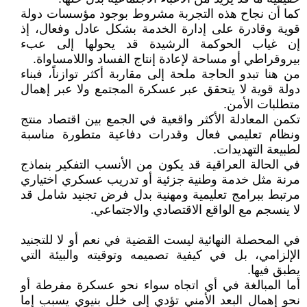
كما أن نجاح هذه التجربة مشروط بوجود مؤسسات دولة
قوية وقادرة على إدارة الخدمة بشكل عادل وفعال، إذ
إن غياب الحوكمة الرشيدة قد يحولها إلى عبء
بيروقراطي أو مساحة لإعادة إنتاج الفساد واللامساواة.
من هنا تبدو الحاجة ملحة إلى مقاربة أكثر توازناً، فبناء
دولة قوية لا يتحقق عبر عسكرة المجتمع ولا عبر إهمال
متطلبات الأمن.
تكمن المعادلة الأكثر واقعية في الجمع بين اقتصاد منتج
ونظام تعليمي فعال وقدرات دفاعية متطورة مناسبة
لطبيعة التهديدات.
في الحالة العراقية قد يكون من الأنسب التفكير بنماذج
مرنة مثل خدمة وطنية جزئية أو تدريب عسكري اختياري
مرتبط ببرامج تعليمية ومهنية بدل فرض تجنيد شامل قد
لا ينسجم مع الواقع الاقتصادي والاجتماعي.
في المحصلة النهائية ليست القضية في نعم أو لا للتجنيد
الإلزامي، بل في كيفية تصميمه وتوقيته والبيئة التي
يطبق فيها.
أما المبالغة في أي اتجاه سواء نحو عسكرة مفرطة أو
نحو إهمال البعد الأمني تؤدي إلى خلل بنيوي يسبب إما