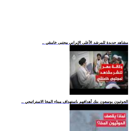
.. مشاهد جديدة للمرشد الأعلى الإيراني مجتبى خامنئي
.. الحوثيون يوسعون بنك أهدافهم باستهداف ميناء المخا الاستراتيجي