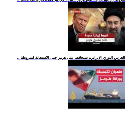
.. الحرس الثوري الإيراني: سنحافظ على هرمز حتى الاستجابة لشروطنا