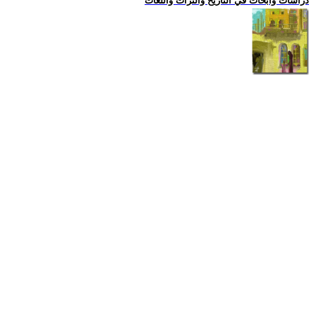
دراسات وابحاث في التاريخ والتراث واللغات