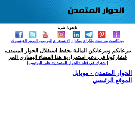
تابعونا على:
بودكاست
بنترست
تيلكرام
لينكدإن
الانستغرام
اليوتيوب
التويتر
الفيسبوك
تبرعاتكم وتبرعاتكن المالية تحفظ استقلال الحوار المتمدن،
فشاركونا في دعم استمرارية هذا الفضاء اليساري الحر
[اشترك في قناة ‫«الحوار المتمدن» على اليوتيوب]
الحوار المتمدن - موبايل
الموقع الرئيسي