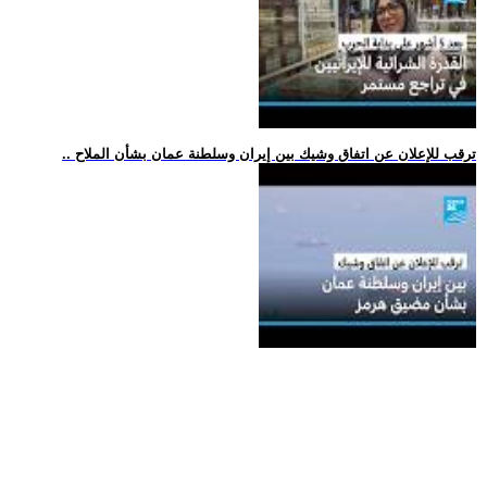
.. ترقب للإعلان عن اتفاق وشيك بين إيران وسلطنة عمان بشأن الملاح