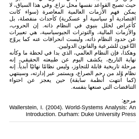
حيث تصبح القواعد نفسها محل نزاع. وفي هذا السياق، لا
يمكن فهم الأزمات العالمية المعاصرة (سواء كانت
اقتصادية أو سياسية أو عسكرية) كأحداث منفصلة، بل
كأعراض لخلل بنيوي في النظام ذاته. إن الحروب،
والأزمات المالية، والتوترات الجيوسياسية، هي تعبيرات
عن حدود النظام ذاته، وليست انحرافات عنه كما يروّج
النّاعون للشرعية والقانون الدوليين.
وهكذا، فإن النظام العالمي، الذي بدا في لحظة ما وكأنه
نهاية التاريخ، يكشف اليوم عن طبيعته الحقيقي، إنه
مرحلة تاريخية قابلة للتجاوز، وليس نظامًا نهائيًا أبدياً. إنه
نظام وُلد من رحم الصراع، ويستمر عبر إدارته، وسينتهي
(كما انتهت أنظمة سابقة) حين يعجز عن احتواء
التناقضات التي صنعها بنفسه.
مرجع:
Wallerstein, I. (2004). World-Systems Analysis: An
Introduction. Durham: Duke University Press