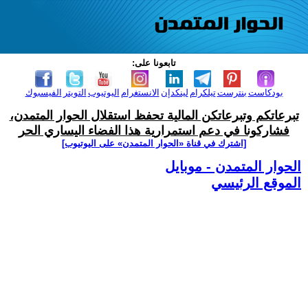
تابعونا على:
بودكاست
بنترست
تيلكرام
لينكدإن
الانستغرام
اليوتيوب
التويتر
الفيسبوك
تبرعاتكم وتبرعاتكن المالية تحفظ استقلال الحوار المتمدن،
فشاركونا في دعم استمرارية هذا الفضاء اليساري الحر
[اشترك في قناة ‫«الحوار المتمدن» على اليوتيوب]
الحوار المتمدن - موبايل
الموقع الرئيسي