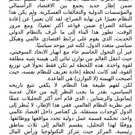
ضمن إطار جديد يجمع بين الاقتصاد الرأسمالي
والمؤسسات الدولية والتحالفات العسكرية. ولم يكن هذا
النظام تعبيرًا عن نهاية الصراع، لقد كان تعبيراً عن إعادة
صياغة الصراع ضمن قواعد أكثر تعقيدًا. ومع مرور
الوقت، تطور هذا البناء إلى ما عُرف بالنظام الدولي
الحديث، الذي يقوم على ترابط اقتصادي عالمي وهيكل
سياسي متعدد الدول، لكنه غير موحد سياسيًا.
غير أن التحول الحاسم جاء مع انهيار الاتحاد السوفيتي،
حيث انتقل العالم من توازن ثنائي إلى هيمنة شبه مطلقة
لقوة واحدة. هذه اللحظة لم تكن فقط تحولًا في توزيع
القوة، لقد كانت لحظة إعادة تعريف للنظام نفسه، حيث
أصبحت الهيمنة (لا التوازن) هي القاعدة.
لكن لفهم طبيعة هذا النظام، لا يكفي تتبع تاريخه
السياسي، بقدر ما يجب النظر إليه من خلال عدسة
إيمانويل والرشتاين ، الذي قدّم أحد أكثر التحليلات عمقًا
عبر نظرية النظام العالمي. ففي هذا الإطار، لا يُنظر إلى
الدول كوحدات مستقلة، بل كعناصر داخل اقتصاد عالمي
واحد، تحكمه قسمة عمل دولية تحدد مواقعها ووظائفها.
ووفقًا لهذا التحليل، ينقسم العالم إلى ثلاث مناطق
رئيسية، المركز حيث تتركز التكنولوجيا ورأس المال