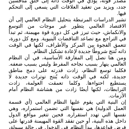
مصدر قوته، يؤدي في الوقت ذاته إلى خلق منافسين
جدد، ويزيد من تعقيد العلاقات التي يسعى إلى التحكم
فيها.
تشير الدراسات المرتبطة بتحليل النظام العالمي إلى أن
الاقتصاد العالمي يتطور عبر موجات من التوسع
والانكماش، حيث تبرز في كل دورة قوة مهيمنة، ثم تبدأ
في التراجع مع تصاعد التناقضات البنيوية. ومع كل دورة،
تتعمق الفجوة بين المركز والأطراف، لكنها في الوقت
ذاته تُنتج شروطًا جديدة لإعادة تشكيل النظام.
ومن هنا نصل إلى المفارقة الأساسية، في أن النظام
العالمي ينهار بسبب نجاحه المفرط وليس بسبب ضعفه.
فكلما توسع النظام، زادت قدرته على دمج مناطق
جديدة، لكنه في الوقت ذاته يُنتج توترات جديدة لا
يستطيع احتواءها. وكلما تعمقت العولمة، زادت
الترابطات، لكنها أيضًا زادت من هشاشة النظام أمام
الأزمات.
إن البنية التي يقوم عليها النظام العالمي (أي قسمة
العمل الدولية) هي نفسها التي تضمن استمراره، وهي
نفسها التي تهدد استقراره. فحين تتغير مواقع الدول
داخل هذه البنية، أو حين تفقد القوة المهيمنة قدرتها على
فرض قواعدها، يبدأ النظام في الدخول في حالة سيولة،