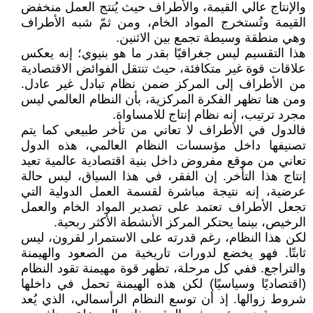
والإنتاج عالي القيمة، والأطراف حيث يُنتج العمل منخفض
القيمة وتُستخرج المواد الخام، ومن ثمّ شبه الأطراف
وهي منطقة وسيطة تجمع بين الاثنين.
هذا التقسيم ليس جغرافيًا بقدر ما هو بنيوي؛ إنه يعكس
علاقات قوة غير متكافئة، حيث تنتقل الفوائض الاقتصادية
من الأطراف إلى المركز ضمن نظام تبادل غير عادل.
ومن هنا تظهر الفكرة المركزية، بأن النظام العالمي ليس
مجرد ترتيب، إنه نظام إنتاج للامساواة.
فالدول في الأطراف لا تعاني من تأخر طبيعي كما يتم
تصنيفها داخل مؤسسات النظام العالمي، هذه الدول
تعاني من موقع مفروض داخل بنية اقتصادية عالمية تعيد
إنتاج هذا التأخر. إن الفقر، في هذا السياق، ليس حالة
عرضية، إنه نتيجة مباشرة لقسمة العمل الدولية التي
تجعل الأطراف تعتمد على تصدير المواد الخام والعمل
الرخيص، بينما يحتكر المركز الأنشطة الأكثر ربحية.
لكن هذا النظام، رغم قدرته على الاستمرار لقرون، ليس
ثابتًا. فهو يخضع لدورات تاريخية من الصعود والهيمنة
والتراجع. ففي كل مرحلة، تظهر قوة مهيمنة تقود النظام
(اقتصاديًا وسياسيًا) لكن هذه الهيمنة تحمل في داخلها
شروط زوالها. إذ أن توسع النظام الرأسمالي، الذي يُعد