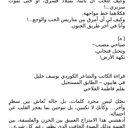
وكيف للحب أن يأتينا، بميلاد قسري، أو حتى بموت
سريري...!
فكلاهما خط مواجهة.
وكيف لي أن أمرق بين متاريس الحب والوجع...!
وأنا في آخر طريق الجنون.
{ ه}
صباحي مضبب~
وتحتل فنجاني،
نكهة الأرض!
قراءة الكاتب والشاعر الكوردي يوسف خليل
في هايبون – الطابق المستحيل
بقلم فاطمة الفلاحي
نصّكِ ليس مجرد كلمات، بل حالة تُعاش بين سطرٍ
وآخر… وكأنكِ لا تكتبين، بل تبوحين بما يعجز القلب عن
احتماله.
أدهشني هذا الامتزاج العميق بين الحزن والفلسفة، بين
العتمة وذلك الضوء الخافت الذي يظهر رغم كل شيء…