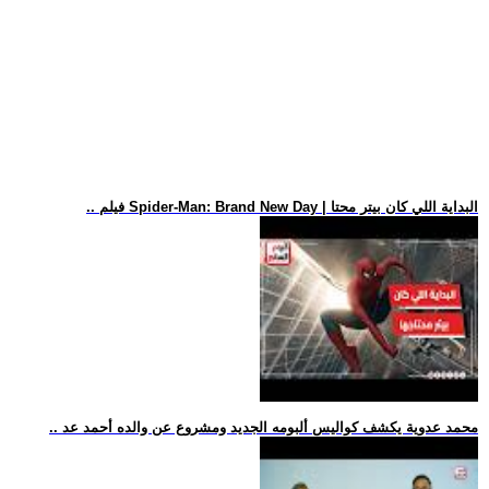
.. فيلم Spider-Man: Brand New Day | البداية اللي كان بيتر محتا
.. محمد عدوية يكشف كواليس ألبومه الجديد ومشروع عن والده أحمد عد