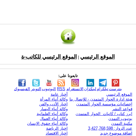
الموقع الرئيسي
الموقع الرئيسي للكاتب-ة
|
تابعونا على:
بنترست
تيلكرام
لينكدإن
الانستغرام
RSS
اليوتيوب
التويتر
الفيسبوك
الموقع الرئيسي
أخبار عامة
هيئة ادارة الحوار المتمدن - للإتصال بنا
وكالة أنباء المرأة
إحصائيات مؤسسة الحوار المتمدن
اخبار الأدب والفن
قواعد النشر
وكالة أنباء اليسار
ابرز كتاب / كاتبات الحوار المتمدن
وكالة أنباء العلمانية
يوتيوب التمدن
وكالة أنباء العمال
مكتبة التمدن
وكالة أنباء حقوق الإنسان
عدد الزوار: 3,427,768,598
اخبار الرياضة
اضافة موضوع جديد
اخبار الاقتصاد