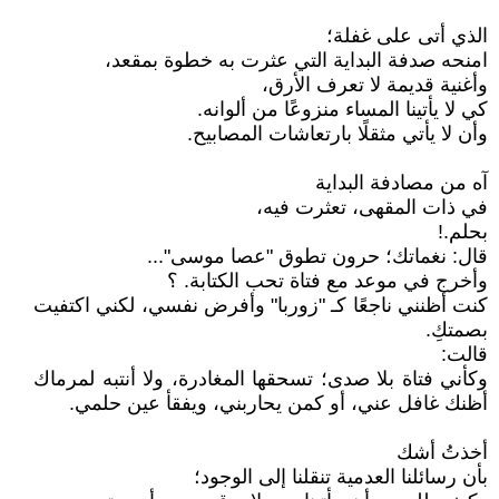
الذي أتى على غفلة؛
امنحه صدفة البداية التي عثرت به خطوة بمقعد،
وأغنية قديمة لا تعرف الأرق،
كي لا يأتينا المساء منزوعًا من ألوانه.
وأن لا يأتي مثقلًا بارتعاشات المصابيح.
آه من مصادفة البداية
في ذات المقهى، تعثرت فيه،
بحلم.!
قال: نغماتك؛ حرون تطوق "عصا موسى"...
وأخرج في موعد مع فتاة تحب الكتابة. ؟
كنت أظنني ناجعًا كـ "زوربا" وأفرض نفسي، لكني اكتفيت
بصمتكِ.
قالت:
وكأني فتاة بلا صدى؛ تسحقها المغادرة، ولا أنتبه لمرماك
أظنك غافل عني، أو كمن يحاربني، ويفقأ عين حلمي.
أخذتُ أشك
بأن رسائلنا العدمية تنقلنا إلى الوجود؛