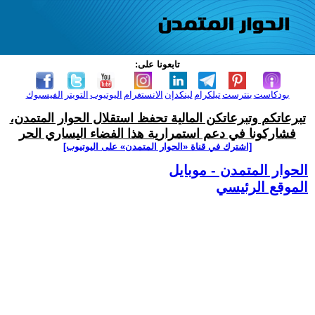
تابعونا على:
بودكاست
بنترست
تيلكرام
لينكدإن
الانستغرام
اليوتيوب
التويتر
الفيسبوك
تبرعاتكم وتبرعاتكن المالية تحفظ استقلال الحوار المتمدن،
فشاركونا في دعم استمرارية هذا الفضاء اليساري الحر
[اشترك في قناة ‫«الحوار المتمدن» على اليوتيوب]
الحوار المتمدن - موبايل
الموقع الرئيسي