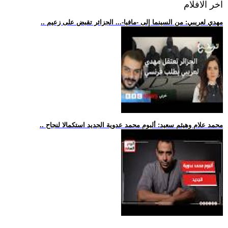
اخر الافلام
.. مهدي لعريبي: من السينما إلى -مافيا-... الجزائر تقبض على زعيم
.. محمد علام وهيثم سعيد: ألبوم محمد عدوية الجديد استكمالا لنجاح