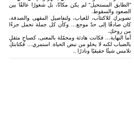
"الطابق المستحيل" لم يكن مكانًا، بل شعورًا عالقًا بين
الصعود والسقوط.
تصويركِ للاكتئاب، للغياب، ولتفاصيل المقهى والصدفة،
كان صادقًا إلى حدّ موجع… وكأن كل جملة تحمل جزءًا
من روحكِ.
أما النهاية… فكانت هادئة ومحمّلة بالمعنى، كصباحٍ مثقلٍ
بالضباب لكنه لا يخلو من نبض الحياة. استمري… فكتابتكِ
تلامس شيئًا حقيقيًا ونادرًا ..