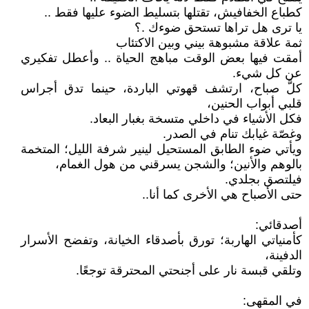
كطباع الخفافيش، تقتلها بتسليط الضوء عليها فقط ..
يا ترى هل تراها تستحق ضوءك .؟
ثمة علاقة مشبوهة بيني وبين الاكتئاب
أمقت فيها بعض الوقت مباهج الحياة .. وأعطل تفكيري
عن كل شيء.
كلَّ صباح، ارتشف قهوتي الباردة، حينما تدق أجراس
قلبي أبواب الحنين،
فكل الأشياء في داخلي متسخة بغبار البعاد.
وغصّة غيابك تنام في الصدر.
ويأتي ضوء الطابق المستحيل لينير شرفة الليل؛ المتخمة
بالوهم والأنين؛ والشجن يسرقني من هول الغمام،
فيلتصق بجلدي.
حتى الأصباح هي الأخرى كما أنا..
أصدقائي:
كأمنياتي الهاربة؛ تورق بأصدقاء الخيانة، وتفضح الأسرار
الدفينة،
وتلقي قبسة نار على أجنحتي المحترقة توجعًا.
في المقهى: