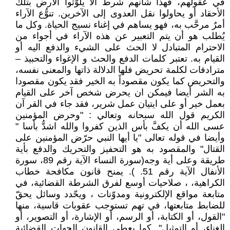
في عقولهم، فهذا شأنهم شرط ألا يلوّثوا ألارض بتلك
الأحقاد أو يحاولوا نقل العدوى إلى الآخرين. تنوُّع الآراء
أمرٌ مرحَّب به، فهو يساهم في إغناء نسيج الحياة. وكل ما
يُطلب هو أن يتم التعبير عن هذه الآراء في أجواء من
الاحترام المتبادل لا الحث على الشيء والدفع اليه أو
القيام به. تعتبر كلمات الدفع والحث و الإغواء والتحبيذ –
مترادفات لكلمة تحريض فلها الدلالة ذاتها والمعنى نفسه،
والتحريض كما يكون مقصوداً به الخير فقد يكون مقصودا
به الشر أيضا فيمكن ان يحرض شخص آخر على القيام
بعمل خير أو على ايتيان عمل شرير، فقد جاء في القر آن
الكريم قول الله سبحانه وتعالي : "وحرض المؤمنين
عسى الله أن يكفَّ بأس الذين كفروا والله اشدُّ بأسا "
وأيضا في قوله تعالى "يا أيها النبي حرّض المؤمنين على
القتال" والمقصود به هو التحفيز والتحريك والدفع بأية
طريقة وعلى أية وجه(سورة النساء الآية رقم 89، سورة
الأنفال الآية رقم 51. ). يمنح قانون مكافحة خطاب
الكراهية، ، صلاحيات أوسع لفرق الشرطة القضائية، في
متابعة مواقع الإلكترونية ومدوّنات ، ويحّدد وسائل يحقّ
للضابط متابعتها، في تهم تستوجب عقوبات قاسية، منها
"القول، أو الكتابة، أو الرسم، أو الإشارة، أو التصوير، أو
الغناء، أو التمثيل". كما يعطي القانون الجهات القضائية