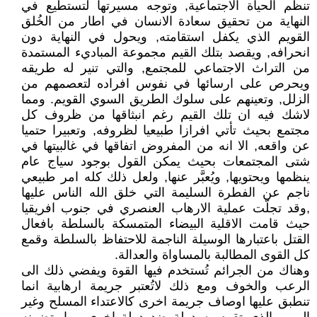
تنظم الحياة الاجتماعية, وتوجه مسيرتها لتستطيع في
النهاية من تحقيق سعادة الانسان في اطار من الخُلق
القويم الذي يكفل استقامته, ويحول في النهاية دون
انحرافه, ويقصد بتلك القيم مجموعة المباديء المستمدة
من التراث الاجتماعي للمجتمع, والتي تنير له طريقه
ويحرص على ارسائها في نفوس افراده لتعصمهم من
الزلل, وتعينهم على سلوك الطريق السوي القويم. ومما
لاشك فيه ان تلك القيم رغم انبثاقها من ظروف كل
مجتمع بحيث تأتي افرازا طبيعيا لظروفه, وتعبيرا حتميا
عن واقعه, الا انه من المفروض اتفاقها في غالبيتها في
شتى المجتمعات بحيث يمكن القول بوجود سياج عام
ينظمها ويحتويها, ويُعبَّر عنها, ولعل ذلك كله امر طبيعي
ناجم عن الفطرة السليمة التي خلق الله الناس عليها
,وقد تجلّت عملية الارهاب العنصري في جنوب افريقيا
حيث قامت الاقلية البيضاء المتمسكة بالسلطة بافعال
القتل باعتبارها الوسيلة الناجمة للاحتفاظ بالسلطة وقمع
كل القوى المطالبة بالمساواة والعدالة.
وهناك من الجرائم تُستخدم فيها القوة ويفضي ذلك الى
الرعب والخوف ومع ذلك لاتُعتبر جريمة ارهابية انما
تنطبق عليها اوصاف جريمة اخرى كالاعتداء المسلح وغير