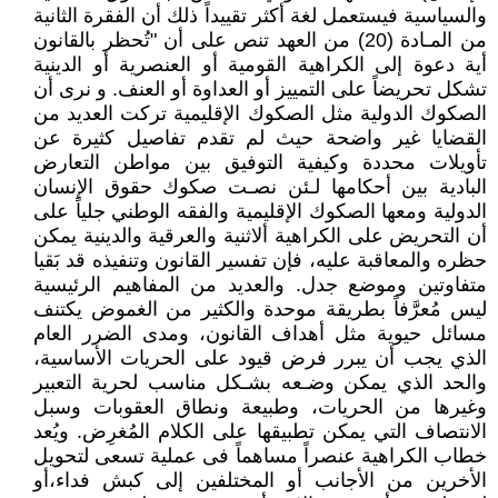
والسياسية فيستعمل لغة أكثر تقييداً ذلك أن الفقرة الثانية
من المـادة (20) من العهد تنص على أن "تُحظر بالقانون
أية دعوة إلى الكراهية القومية أو العنصرية أو الدينية
تشكل تحريضاً على التمييز أو العداوة أو العنف. و نرى أن
الصكوك الدولية مثل الصكوك الإقليمية تركت العديد من
القضايا غير واضحة حيث لم تقدم تفاصيل كثيرة عن
تأويلات محددة وكيفية التوفيق بين مواطن التعارض
البادية بين أحكامها لـئن نصـت صكوك حقوق الإنسان
الدولية ومعها الصكوك الإقليمية والفقه الوطني جلياً على
أن التحريض على الكراهية ألاثنية والعرقية والدينية يمكن
حظره والمعاقبة عليه، فإن تفسير القانون وتنفيذه قد بَقيا
متفاوتين وموضع جدل. والعديد من المفاهيم الرئيسية
ليس مُعرَّفاً بطريقة موحدة والكثير من الغموض يكتنف
مسائل حيوية مثل أهداف القانون، ومدى الضرر العام
الذي يجب أن يبرر فرض قيود على الحريات الأساسية،
والحد الذي يمكن وضـعه بشـكل مناسب لحرية التعبير
وغيرها من الحريات، وطبيعة ونطاق العقوبات وسبل
الانتصاف التي يمكن تطبيقها على الكلام المُغرِض. ويُعد
خطاب الكراهية عنصراً مساهماً فى عملية تسعى لتحويل
الأخرين من الأجانب أو المختلفين إلى كبش فداء،أو