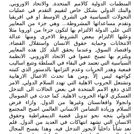
المنظمات الدولية كالامم المتحدة, والاتحاد الاوروبي,
والبنك الدولي بشكل خاص لتقييم التقدم في عمليات
التحولات السياسية في الشرق الاوسط او في افريقيا
وتقدم مساعداتها المشروطة... وهي جزء من المعايير
التي على الدولة الالتزام بها لتكون جزءا من اوروبا مثلا
وعليها الالتزام ببعض الشروط الاخرى ومنها عدالة
الانتخابات وحماية حقوق الانسان واستقلال القضاء,
واقتصاد السوق, وعندما يحقق البلد كل هذه المعايير
ويلتزم بها تصبح عضوا في الاتحاد الاوروبي. الانظمة
السياسية التي تعتمد في البقاء في السلطة وتتبع اساليب
قمعية وهدر الحريات وعدم التزامها بالدستور الذي كتبته
كواجهة ليس إلاّ ,ومن هنا تحدث الاعمال الارهابية
وتشتعل الحروب الاهلية التي تهدد السلام الدولي, الامر
الذي دفع الامم المتحدة في بعض الحالات الى التدخل
العسكري لانهاء الحروب الاهلية, كما حدث في الصومال
وانجولا وافغانستان وغيرها من الدول. وازاء فرض
السلام وزيادة التضامن الانساني العالمي اصبح المجتمع
الدولي يتجه نحو تدويل قضية الديمقراطية وحقوق
الانسان التي تشهد انتهاكات في العديد من الدول, فلم
تعد شأناً داخلياً لايجوز التدخل فيه. وهذا يفسح المجال