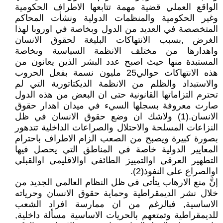
الواقع العملي قضية مهمة تتابعها الاطراف الحكومية
وغير الحكومية والمنظمات الدولية ونشأت المحاكم
المتخصصة في العديد من الدول وبخاصة في اوروبا لهذا
الغرض ,بسبب الانتهاكات البليغة لحقوق الانسان
واهدارها من مختلف الانظمة السياسية وبخاصة
المستبدة منها حيث اصبح عدد البشر الذين يعانون من
هذه الانتهاكات حوالي25 مليون نسمة بفعل الحروب
والاستبداد والظلم من الانظمة الديكتاتورية التي لم
تحترم التزاماتها القانونية حتى ان البعض من هذه الدول
صارت معروفة بسجلها السيء في ميدان اهدار حقوق
الانسان.(1) ولاشك ان وضع حقوق الانسان في ظل
النزاعات المسلحة والاحتلال والصراعات الداخلية تتدهور
بصورة كبيرة ويصبح من الصعب الزام الاطراف باحترام
المعايير الدولية خاصة في المناطق التي يحصل فيها
التطهير العرقي اوالتمييز الطائفي اوالاقليمي اوالقبلي
اوالصراع على النفوذ(2).
إنَّ منع الارهاب يتأتى في ظل النظام العالمي الجديد من
خلال نشر الديمقراطية وحماية حقوق الانسان وحرياته
الاساسية, فبالرغم من ان ممارسة افراد الشعب
للديمقراطية وتمتعهم بالحريات الاساسية مسألة داخلية,