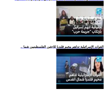
.. القوات الإسرائيلية تداهم مخيم قلنديا للاجئين الفلسطينيين شما