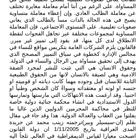
المساواة. على الرغم من أننا أمام معاملة مغايرة تختلف
عن معاملة الطالب العادي. وإن إعطاء معاملة متساوية
يصبح في هذه الحالة بالذات مساً بالطالب الذي يعاني
صعوبات تعليمية. على المستوى الاجتماعي، فإن المعاملة
المساوية لمجموعات مختلفة عبر تجاهل الفجوات لنقطة
الانطلاق لدى كل منها، قد يقود إلى تمييز غير مبرر.
فالقانون يلزم الشركات العامة بتكريس مواقع للنساء في
مجالس الإدارة كخطوة في سياق التمييز المصحح الذي
يهدف إلى تحقيق مساواة بين الرجال والنساء في الدولة.
وحقوق الانسان هي التي تثبت للبشر لمجرد الصفة
الادمية وهي لصيقة بالانسان لانها من الحقوق الطبيعية
الثابتة للانسان قبل وجوده مهما كانت ديانته او قوميته او
جنسه او لونه او معتقداته وسواءً كان الشخص وطنياً او
اجنبيا. وقد ارغمت هذه الانتهاكات التي مارستها وتمارسها
الدول الاستبدادية في انشاء محكمة جنائية دولية خاصة
للنظر في محاكمة المجرمين الدوليين الذين غالبا ما
يفلتوا من العقاب والعدالة الدولية. هذا وقد جاء في مقال
بقلم (ان-سيسيلر وبير)ترجمته زينب محمد عن جريدة
المدى العراقية بتاريخ 1/11/2005 ان دولة القانون
اصبحت معيارا لقياس الديمقراطية في العالم, تلجأ اليه