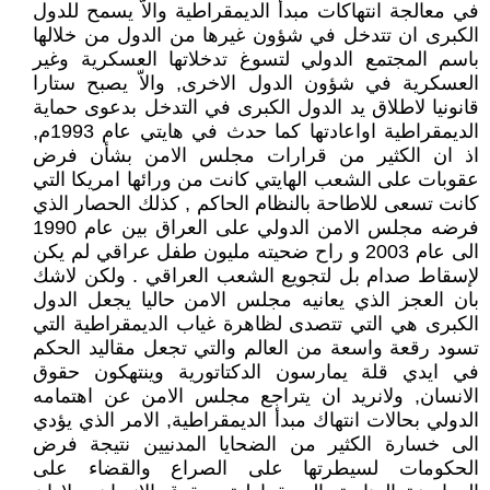
في معالجة انتهاكات مبدأ الديمقراطية والاّ يسمح للدول
الكبرى ان تتدخل في شؤون غيرها من الدول من خلالها
باسم المجتمع الدولي لتسوغ تدخلاتها العسكرية وغير
العسكرية في شؤون الدول الاخرى, والاّ يصبح ستارا
قانونيا لاطلاق يد الدول الكبرى في التدخل بدعوى حماية
الديمقراطية اواعادتها كما حدث في هايتي عام 1993م,
اذ ان الكثير من قرارات مجلس الامن بشأن فرض
عقوبات على الشعب الهايتي كانت من ورائها امريكا التي
كانت تسعى للاطاحة بالنظام الحاكم , كذلك الحصار الذي
فرضه مجلس الامن الدولي على العراق بين عام 1990
الى عام 2003 و راح ضحيته مليون طفل عراقي لم يكن
لإسقاط صدام بل لتجويع الشعب العراقي . ولكن لاشك
بان العجز الذي يعانيه مجلس الامن حاليا يجعل الدول
الكبرى هي التي تتصدى لظاهرة غياب الديمقراطية التي
تسود رقعة واسعة من العالم والتي تجعل مقاليد الحكم
في ايدي قلة يمارسون الدكتاتورية وينتهكون حقوق
الانسان, ولانريد ان يتراجع مجلس الامن عن اهتمامه
الدولي بحالات انتهاك مبدأ الديمقراطية, الامر الذي يؤدي
الى خسارة الكثير من الضحايا المدنيين نتيجة فرض
الحكومات لسيطرتها على الصراع والقضاء على