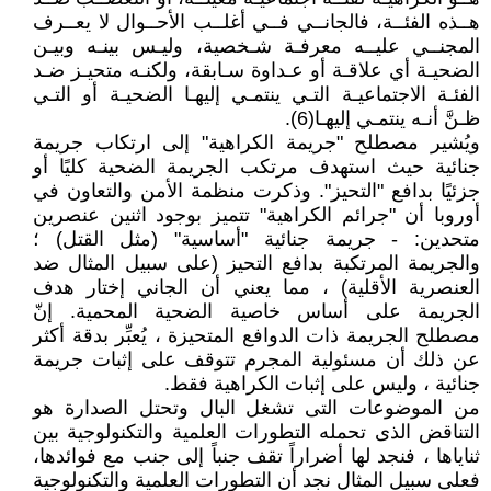
هــذه الفئــة، فالجانــي فــي أغلــب الأحــوال لا يعــرف
المجنــي عليــه معرفـة شـخصية، وليـس بينـه وبيـن
الضحيـة أي علاقـة أو عـداوة سـابقة، ولكنـه متحيـز ضـد
الفئـة الاجتماعيـة التـي ينتمـي إليهـا الضحيـة أو التـي
ظـنَّ أنـه ينتمـي إليهـا(6).
ويُشير مصطلح "جريمة الكراهية" إلى ارتكاب جريمة
جنائية حيث استهدف مرتكب الجريمة الضحية كليًا أو
جزئيًا بدافع "التحيز". وذكرت منظمة الأمن والتعاون في
أوروبا أن "جرائم الكراهية" تتميز بوجود اثنين عنصرين
متحدين: - جريمة جنائية "أساسية" (مثل القتل) ؛
والجريمة المرتكبة بدافع التحيز (على سبيل المثال ضد
العنصرية الأقلية) ، مما يعني أن الجاني إختار هدف
الجريمة على أساس خاصية الضحية المحمية. إنّ
مصطلح الجريمة ذات الدوافع المتحيزة ، يُعبِّر بدقة أكثر
عن ذلك أن مسئولية المجرم تتوقف على إثبات جريمة
جنائية ، وليس على إثبات الكراهية فقط.
من الموضوعات التى تشغل البال وتحتل الصدارة هو
التناقض الذى تحمله التطورات العلمية والتكنولوجية بين
ثناياها ، فنجد لها أضراراً تقف جنباً إلى جنب مع فوائدها،
فعلى سبيل المثال نجد أن التطورات العلمية والتكنولوجية