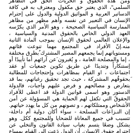
ومن هذه الحقوق و الحريات "الحق في التظاهر
السلمي"، الذي يعتبر حق مكفول ومعترف به في كافة
الدساتير العربية و المواثيق الدولية والدول على إحترام
الإنسان في التعبير عن نفسه وأهم مظهر من مظاهر
الممارسة السياسية الصحيحة ، وهو الأمر الذي يكرّسه
العهد الدولي الخاص بالحقوق المدنية والسياسية ،
والإعلان العالمي لحقوق الإنسان بموجب المادة الثانية
منه.إنّ الأفراد في المجتمع مهما تنوعت فئاتهم
ومستوياتهم إنما يجمعهم المصير المشترك ُبطرق مختلفة
، إما والمصلحة العامة ، و يُعَبرون َعن آرائهم أما تأييدًا أو
إستنكاراً وتنديدًا عن طريق تكوين جمعيات أو عقد
اجتماعات ، او القيام بمظاهرات وإحتجاجات للمطالبة
َبحقوقُهم المشتركة ، حيث تجد تحقيق رغباتهم، بما قد
يتعارض و مصالحهم و فرض عليهم واجبات، فالدولة
الدستور وهو اسمى قوانين الدولة قد اعطى للأفراد
الحقوقً التي تكفل لهم الحماية هي المسؤولة عن أمن
الأشخاص وممتلكاتهم ، و تصونهم من كل ما يهدد حياتهم.
إن النـزاعات المسلحة - سواء أكان دولية أم داخلة-
تتسبب في جميع المعاناة للضحايا وللمجتمع ككل. وهو
يشكل وضعًا يتسم بغياب سيادة القانون والتخلي عن
احترام حقوق الإنسان. أن الدول دَعت إلى القيام بمساعٍ