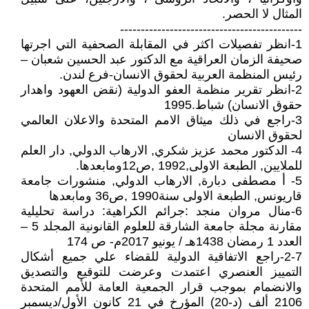
المثال لا الحصر.
--------------------------------------------
1-انظر تفصيلات اكثر في المقابلة الصحفية التي اجرتها
صحيفة الزمان العراقية مع الدكتور عبد الحسين شعبان –
رئيس المنظمة العربية لحقوق الانسان-فرع لندن.
2-انظر تقرير منظمة العفو الدولية (نقض العهود واهدار
حقوق الانسان) شباط.1995
3-راجع في ذلك ميثاق الامم المتحدة والاعلان العالمي
لحقوق الانسان
4- الدكتور محمد عزيز شكري, الارهاب الدولي, دار العلم
للملايين, الطبعة الاولى,1992 ,ص12ومابعدها.
5- أ مصطفى دبارة, الارهاب الدولي, منشورات جامعة
قاريونس, الطبعة الاولى سنة1990 ,ص36 ومابعدها
6-منال مروان منجد :جرائم الكراهية: دراسة تحليلية
مقارنة مجلة جامعة الشارقة للعلوم القانونية المجلد 5 –
العدد 1 رمضان 1438ھـ / یونیو 2017م- ص 174
2-7-راجع الاتفاقية الدولية للقضاء علي جميع أشكال
التمييز العنصري اعتمدت وعرضت للتوقيع والتصديق
والانضمام بموجب قرار الجمعية العامة للأمم المتحدة
2106 ألف (د-20) المؤرخ في 21 كانون الأول/ديسمبر