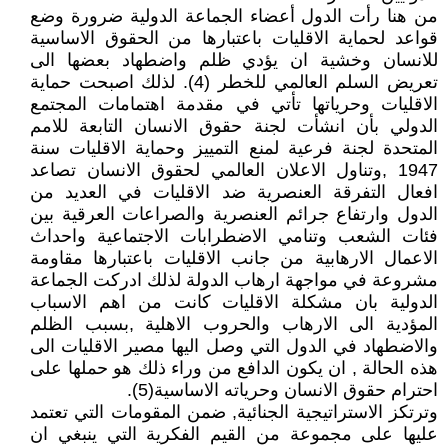
من هنا رأت الدول أعضاء الجماعة الدولية ضرورة وضع
قواعد لحماية الاقليات باعتبارها من الحقوق الاساسية
للانسان وخشية ان يؤدي ظلم واضطهاد بعضها الى
تعريض السلم العالمي للخطر (4). لذلك اصبحت حماية
الاقليات وحرياتها تأتي في مقدمة اهتمامات المجتمع
الدولي بأن انشأت لجنة حقوق الانسان التابعة للامم
المتحدة لجنة فرعية لمنع التمييز وحماية الاقليات سنة
1947 ,وتناول الاعلان العالمي لحقوق الانسان تصاعد
افعال التفرقة العنصرية ضد الاقليات في العديد من
الدول وارتفاع جرائم العنصرية والصراعات العرقية بين
فئات الشعب وتنامي الاضطرابات الاجتماعية واحداث
الاعمال الارهابية من جانب الاقليات باعتبارها مقاومة
مشروعة في مواجهة ارهاب الدولة لذلك ادركت الجماعة
الدولية بان مشكلة الاقليات كانت من اهم الاسباب
المؤدية الى الارهاب والحروب الاهلية ,بسبب الظلم
والاضطهاد في الدول التي وصل اليها مصير الاقليات الى
هذه الحالة , ان يكون الدافع من وراء ذلك هو حملها على
احترام حقوق الانسان وحرياته الاساسية(5).
وترتكز الاستراتيجية الجنائية, ضمن المقومات التي تعتمد
عليها على مجموعة من القيم الفكرية التي ينبغي ان