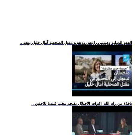
.. العفو الدولية وهيومن رايتس ووتش: مقتل الصحفية آمال خليل بهجو
.. نافذة من رام الله | قوات الاحتلال تقتحم مخيم قلنديا للاجئين