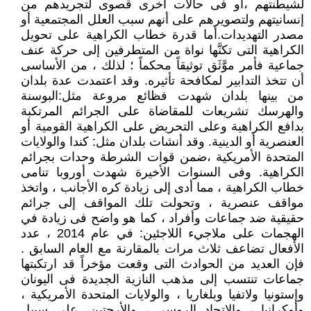
لشيطنتهم ،أو فى حالات أخرى قصوى لتجريدهم من
إنسانيتهم ولتصويرهم على أنهم سبب العلل المجتمعية أو
مصدر التهديدات.أما قدرة خطاب الكراهية على تحويل
الكراهية التى تكنَّها نواة من المتطرفين إلى حركة عنف
جماعية فأمر موَّثَق توثيقاً محكماً ؛ لذلك ، من الأساسى
أن تتخذ التدابير لمكافحة تأثيره. وقد اعتمدت عدة بلدان
من بينها بلدان شهدت فظائع مروعة مثل:البوسنة
والهرسك تشريعات للمقاضاة على الجرائم المرتكبة
بدافع الكراهية وعلى التحريض على الكراهية القومية أو
العنصرية أو الدينية. وقد أنشات بلدان مثل: كندا والولايات
المتحدة الأمريكية ،ضمن قوات الشرطة وحدات بجرائم
الكراهية. وفى السنوات الأخيرة شهدت أوروبا تنامى
خطاب الكراهية ، مما أدى إلى زيادة كره الأجانب ، واتخذ
مواقف عنصرية ، وتحولت تلك المواقف إلى جرائم
حقيقية ضد جماعات وأفراد ، كما هو واضح فى زيادة في
الهجمات على ملاجيء اللاجئين: في عام 2014 ، عدد
الأفعال تضاعف ثلاث مرات بالمقارنة مع العام السابق .
فإن العديد من الحوادث التى وقعت مؤخراً قد ارتكبتها
جماعات تنتسب إلى مذهب النازية الجديدة فى اليونان
وإستونيا ولاتفيا وبلغاريا ، والولايات المتحدة الأمريكية ،
وأوكرانيا ، والاتحاد الروسى ، والأرجتين، على سبيل