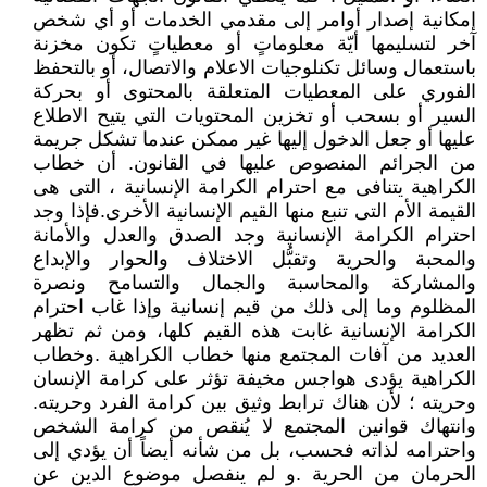
إمكانية إصدار أوامر إلى مقدمي الخدمات أو أي شخص
آخر لتسليمها أيّة معلوماتٍ أو معطياتٍ تكون مخزنة
باستعمال وسائل تكنلوجيات الاعلام والاتصال، أو بالتحفظ
الفوري على المعطيات المتعلقة بالمحتوى أو بحركة
السير أو بسحب أو تخزين المحتويات التي يتيح الاطلاع
عليها أو جعل الدخول إليها غير ممكن عندما تشكل جريمة
من الجرائم المنصوص عليها في القانون. أن خطاب
الكراهية يتنافى مع احترام الكرامة الإنسانية ، التى هى
القيمة الأم التى تنبع منها القيم الإنسانية الأخرى.فإذا وجد
احترام الكرامة الإنسانية وجد الصدق والعدل والأمانة
والمحبة والحرية وتقبُّل الاختلاف والحوار والإبداع
والمشاركة والمحاسبة والجمال والتسامح ونصرة
المظلوم وما إلى ذلك من قيم إنسانية وإذا غاب احترام
الكرامة الإنسانية غابت هذه القيم كلها، ومن ثم تظهر
العديد من آفات المجتمع منها خطاب الكراهية .وخطاب
الكراهية يؤدى هواجس مخيفة تؤثر على كرامة الإنسان
وحريته ؛ لأن هناك ترابط وثيق بين كرامة الفرد وحريته.
وانتهاك قوانين المجتمع لا يُنقص من كرامة الشخص
واحترامه لذاته فحسب، بل من شأنه أيضاً أن يؤدي إلى
الحرمان من الحرية .و لم ينفصل موضوع الدين عن