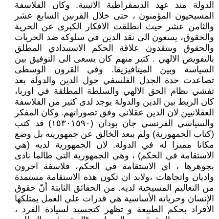
الدولة منذ عهد الديمقراطية الاثينية. وكان الفلاسفة
المسيحيون المؤمنون ، حتى خلال القرنين السابع عشر
والثامن عشر حيث انطلقت الافكار الكبرى عن الحرية
والحقوق، يسعون الى نقد الدين في سلوكه ضد الحريات
والحقوق وينتقدون علاقة الحكم الاستبدادي المطلق
بالتفويض الالهي . كثير منهم كان يسعى الى التوفيق بين
السياسة وبين الميتافيزيقا. وفي القرون الوسطى
تصاعدت حدة الجدل الفلسفي حول الدين والدولة بعد
تفشي نظام الحق الالهي والسلطة المطلقة في اوربا،
كان الربط بين الدين والدولة يوجد لدى كثير من الفلاسفة
العقلانيين لان الدين عقلاني وفق تصوراتهم. وكان المفكر
والسياسي الفرنسي جان بودان (١٥٣٠١٥٩٠) قد كتب
(كتاب الجمهورية) ولم يبعد الخالق عن جمهوريته بل وضع
مكانا مميزا له في الدولة. لان الجمهورية لديه (هي
الاستقامة في الحكم) ، وهي الجمهورية التي طالما نادى
بجوهرها ، اي الاستقامة في الحكم، فلاسفة اخرون
واديان واتجاهات ،ولابد ان تكون هذه الاستقامة مستمدة
من التعاليم المسيحية لديه. من الحقائق الثابتة أنّ حقوق
الإنسان وحرياته الأساسية هي قدرات علي العمل يمتلكها
الأفراد بحكم الطبيعة و تظهر كتجسيد لسيادة الفرد ،