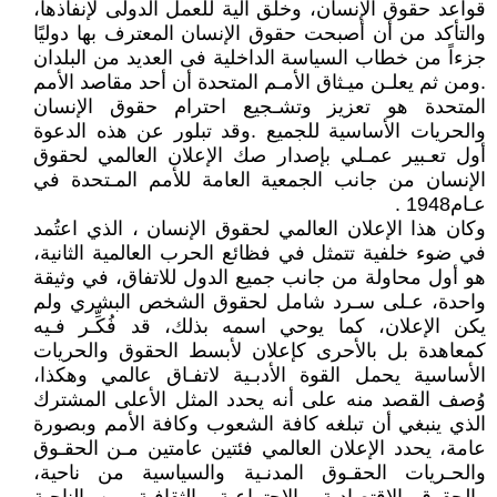
قواعد حقوق الإنسان، وخلق آلية للعمل الدولى لإنفاذها،
والتأكد من أن أصبحت حقوق الإنسان المعترف بها دوليًا
جزءاً من خطاب السياسة الداخلية فى العديد من البلدان
.ومن ثم يعلـن ميـثاق الأمـم المتحدة أن أحد مقاصد الأمم
المتحدة هو تعزيز وتشـجيع احترام حقوق الإنسان
والحريات الأساسية للجميع .وقد تبلور عن هذه الدعوة
أول تعـبير عمـلي بإصدار صك الإعلان العالمي لحقوق
الإنسان من جانب الجمعية العامة للأمم المـتحدة في
عـام1948 .
وكان هذا الإعلان العالمي لحقوق الإنسان ، الذي اعتُمد
في ضوء خلفية تتمثل في فظائع الحرب العالمية الثانية،
هو أول محاولة من جانب جميع الدول للاتفاق، في وثيقة
واحدة، عـلى سـرد شامل لحقوق الشخص البشري ولم
يكن الإعلان، كما يوحي اسمه بذلك، قد فُكِّـر فـيه
كمعاهدة بل بالأحرى كإعلان لأبسط الحقوق والحريات
الأساسية يحمل القوة الأدبـية لاتفـاق عالمي وهكذا،
وُصف القصد منه على أنه يحدد المثل الأعلى المشترك
الذي ينبغي أن تبلغه كافة الشعوب وكافة الأمم وبصورة
عامة، يحدد الإعلان العالمي فئتين عامتين مـن الحقـوق
والحـريات الحقـوق المدنـية والسياسية من ناحية،