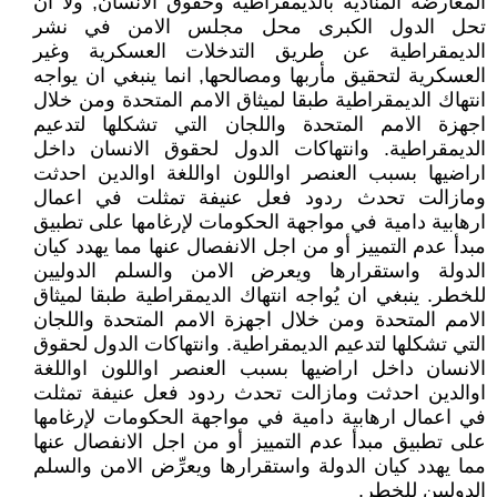
المعارضة المنادية بالديمقراطية وحقوق الانسان, ولا ان
تحل الدول الكبرى محل مجلس الامن في نشر
الديمقراطية عن طريق التدخلات العسكرية وغير
العسكرية لتحقيق مأربها ومصالحها, انما ينبغي ان يواجه
انتهاك الديمقراطية طبقا لميثاق الامم المتحدة ومن خلال
اجهزة الامم المتحدة واللجان التي تشكلها لتدعيم
الديمقراطية. وانتهاكات الدول لحقوق الانسان داخل
اراضيها بسبب العنصر اواللون اواللغة اوالدين احدثت
ومازالت تحدث ردود فعل عنيفة تمثلت في اعمال
ارهابية دامية في مواجهة الحكومات لإرغامها على تطبيق
مبدأ عدم التمييز أو من اجل الانفصال عنها مما يهدد كيان
الدولة واستقرارها ويعرض الامن والسلم الدوليين
للخطر. ينبغي ان يُواجه انتهاك الديمقراطية طبقا لميثاق
الامم المتحدة ومن خلال اجهزة الامم المتحدة واللجان
التي تشكلها لتدعيم الديمقراطية. وانتهاكات الدول لحقوق
الانسان داخل اراضيها بسبب العنصر اواللون اواللغة
اوالدين احدثت ومازالت تحدث ردود فعل عنيفة تمثلت
في اعمال ارهابية دامية في مواجهة الحكومات لإرغامها
على تطبيق مبدأ عدم التمييز أو من اجل الانفصال عنها
مما يهدد كيان الدولة واستقرارها ويعرِّض الامن والسلم
الدوليين للخطر.