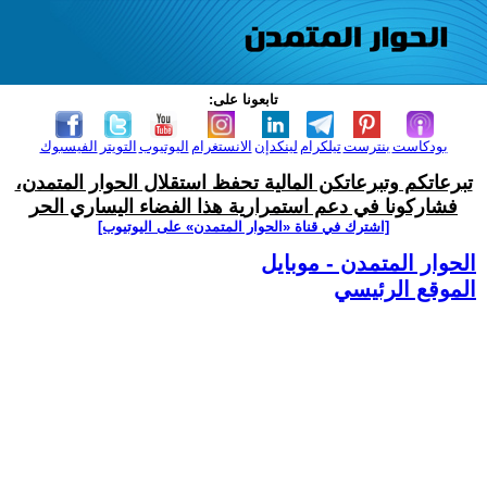
تابعونا على:
بودكاست
بنترست
تيلكرام
لينكدإن
الانستغرام
اليوتيوب
التويتر
الفيسبوك
تبرعاتكم وتبرعاتكن المالية تحفظ استقلال الحوار المتمدن،
فشاركونا في دعم استمرارية هذا الفضاء اليساري الحر
[اشترك في قناة ‫«الحوار المتمدن» على اليوتيوب]
الحوار المتمدن - موبايل
الموقع الرئيسي