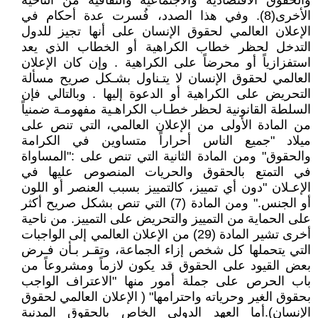
والحقوق الاقتصادية والاجتماعية والثقافية من الناحية
الأخرى(8). وفي هذا الصدد، فُسرت عدة أحكام في
الإعلان العالمي لحقوق الإنسان على أنها تجيز للدول
التدخل لحظر خطاب الكراهية أو الخطاب الذي يعد
استفزازياً أو محرضاً على الكراهية . وإن كان الإعلان
العالمي لحقوق الإنسان لا يتـناول بشـكل صريح مسألة
التحريض على الكراهية أو الدعوة إليها . وبالتالي فإن
السلطة القانونية لحظر خطـاب الكراهـية مفهومـة ضمنياً
من المادة الأولى من الإعلان العالمي، التي تنص على
ميلاد "جميع الناس أحراراً متساوين في الكرامة
والحقوق" ومن المادة الثانية التي تنص على :"المساواة
في التمتع بالحقوق والحريات المنصوص عليها في
الإعـلان "دون أي تمييز، كالتمييز بسبب العنصر أو اللون
أو الجنس." ومن المادة (7) التي تنص بشكل صريح أكثر
على الحماية من التمييز والتحريض على التمييز. من ناحية
أخرى تشير المادة (29) من الإعلان العالمي إلى الواجبات
التي يتحملها كل شخص إزاء الجماعة، وتقـر بـأن فـرض
بعض القيود على الحقوق قد يكون لازماً ومشروعاً من
باب الحرص على جملة أمور منها "الاعتراف الواجب
بحقوق الغير وحرياته واحترامها" ( الإعلان العالمي لحقوق
الإنسان).أما العهد الدولي الخاص بالحقوق المدنية