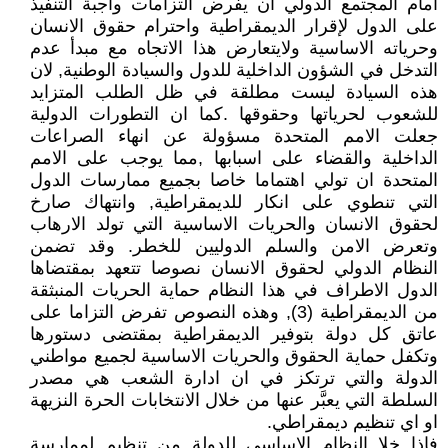
امام المجتمع الدولي ان يفرض التزامات واجبة التنفيذ
على الدول لإقرار الديمقراطية واحترام حقوق الانسان
وحرياته الاساسية ولايتعارض هذا الاتجاه مع مبدأ عدم
التدخل في الشؤون الداخلية للدول والسيادة الوطنية, لان
هذه السيادة ليست مطلقة في ظل الطلب المتزايد
للشعوب لحرياتها وحقوقها .كما ان التطورات الدولية
جعلت الامم المتحدة مسؤولة عن انهاء الصراعات
الداخلية والقضاء على اسبابها ,مما يوجب على الامم
المتحدة ان تولي اهتماما خاصا بجميع ممارسات الدول
التي تنطوي على انكار للديمقراطية, وانتهاك صارخ
لحقوق الانسان والحريات الاساسية التي تولد الارهاب
وتعرض الامن والسلم الدوليين للخطر. وقد تضمن
النظام الدولي لحقوق الانسان نصوصا تتعهد بمقتضاها
الدول الاطراف في هذا النظام حماية الحريات المنبثقة
من الديمقراطية (3), وهذه النصوص تفرض التزاما على
عاتق كل دولة بتوفير الديمقراطية بمقتضى دستورها
وتكفل حماية الحقوق والحريات الاساسية لجميع مواطني
الدولة والتي ترتكز في ان ادارة الشعب هي مصدر
السلطة التي يعبَّر عنها من خلال الانتخابات الحرة النزيهة
او اي تنظيم ديمقراطي.
فاذا خلا النظام الاساسي للدولة من تنظيم لممارسة