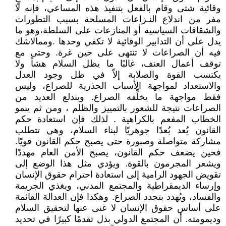
وقائية شتى وقام بالفعل بتنفيذ هذه المساعي، فإنه لا
مفر من اندلاع النـزاعات المسلحة بسبب التطورات
والشقاقات السياسية أو المنازعات على السلطة،وهو ما
يدل على أن التدابير الوقائية لا تكفي وحدها .وممالاشك
فيه أن الصراعات لا تنتهى على حين غرة. وحتى مع
توقف أعمال العنف، غالبًا ما يظل السلام هشاً ولا
يكتسب القوة والصلابة إلاّ في ظل وجود العدل
والاستعداد لمواجهة الأسباب الجذرية للصراع، وليس
فقط مواجهة ما يخلِّفه الصراع. ويندلع العديد من
الصراعات نتيجة للشعور بالتمييز والظلم ، ومن ثم ينمو
الخطاب المفعم بالكراهية . لذلك فإن استعادة حكم
القانون يُعد بُعدًا جوهريًا لبناء السلام، وهي تتطلب
مشاركة متواصلة وصبورة حتى يصبح حكم القانون قويًا.
فحين يضعف حكم القانون، يصبح الأمن العام مهددًا
ويشعر المجرمون بالقوة. ويؤدي مثل هذا الوضع إلى
تقويض الجهود الرامية إلى استعادة احترام حقوق الإنسان
وإرساء الديمقراطية والمجتمع المدني، ويغذي الجريمة
والفساد، ويُهدد بتجدد الصراع. وهكذا فإن العدالة القائمة
على أساس حقوق الإنسان لا غنى عنها لتحقيق السلام
وديمومته. أن المجتمع الدولي بذل تقدمًا كبيرًا في تحديد