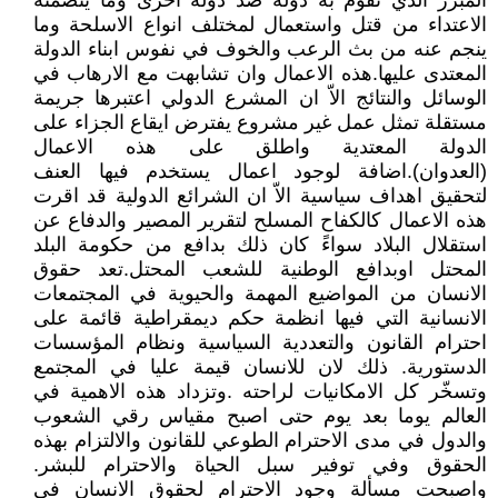
المبرر الذي تقوم به دولة ضد دولة اخرى وما يتضمنه
الاعتداء من قتل واستعمال لمختلف انواع الاسلحة وما
ينجم عنه من بث الرعب والخوف في نفوس ابناء الدولة
المعتدى عليها.هذه الاعمال وان تشابهت مع الارهاب في
الوسائل والنتائج الاّ ان المشرع الدولي اعتبرها جريمة
مستقلة تمثل عمل غير مشروع يفترض ايقاع الجزاء على
الدولة المعتدية واطلق على هذه الاعمال
(العدوان).اضافة لوجود اعمال يستخدم فيها العنف
لتحقيق اهداف سياسية الاّ ان الشرائع الدولية قد اقرت
هذه الاعمال كالكفاح المسلح لتقرير المصير والدفاع عن
استقلال البلاد سواءً كان ذلك بدافع من حكومة البلد
المحتل اوبدافع الوطنية للشعب المحتل.تعد حقوق
الانسان من المواضيع المهمة والحيوية في المجتمعات
الانسانية التي فيها انظمة حكم ديمقراطية قائمة على
احترام القانون والتعددية السياسية ونظام المؤسسات
الدستورية. ذلك لان للانسان قيمة عليا في المجتمع
وتسخّر كل الامكانيات لراحته .وتزداد هذه الاهمية في
العالم يوما بعد يوم حتى اصبح مقياس رقي الشعوب
والدول في مدى الاحترام الطوعي للقانون والالتزام بهذه
الحقوق وفي توفير سبل الحياة والاحترام للبشر.
واصبحت مسألة وجود الاحترام لحقوق الانسان في