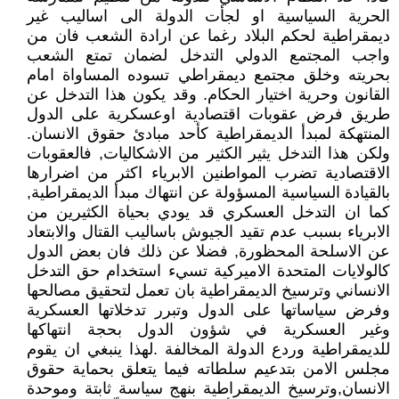
الحرية السياسية او لجأت الدولة الى اساليب غير
ديمقراطية لحكم البلاد رغما عن ارادة الشعب فان من
واجب المجتمع الدولي التدخل لضمان تمتع الشعب
بحريته وخلق مجتمع ديمقراطي تسوده المساواة امام
القانون وحرية اختيار الحكام. وقد يكون هذا التدخل عن
طريق فرض عقوبات اقتصادية اوعسكرية على الدول
المنتهكة لمبدأ الديمقراطية كأحد مبادئ حقوق الانسان.
ولكن هذا التدخل يثير الكثير من الاشكاليات, فالعقوبات
الاقتصادية تضرب المواطنين الابرياء اكثر من اضرارها
بالقيادة السياسية المسؤولة عن انتهاك مبدأ الديمقراطية,
كما ان التدخل العسكري قد يودي بحياة الكثيرين من
الابرياء بسبب عدم تقيد الجيوش باساليب القتال والابتعاد
عن الاسلحة المحظورة, فضلا عن ذلك فان بعض الدول
كالولايات المتحدة الاميركية تسيء استخدام حق التدخل
الانساني وترسيخ الديمقراطية بان تعمل لتحقيق مصالحها
وفرض سياساتها على الدول وتبرر تدخلاتها العسكرية
وغير العسكرية في شؤون الدول بحجة انتهاكها
للديمقراطية وردع الدولة المخالفة .لهذا ينبغي ان يقوم
مجلس الامن بتدعيم سلطاته فيما يتعلق بحماية حقوق
الانسان,وترسيخ الديمقراطية بنهج سياسة ثابتة وموحدة