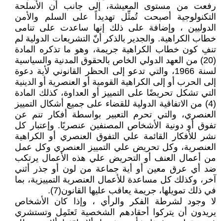
رفعت من مستوى المعيشة، إلى جانب أن الأسلحة
التكنولوجية أصبحت تُمثِّل تهديداً على السلم والأمن
الدوليين ، وإضافة على ذلك إنها ساعدت على تنامى
خطاب الكراهية. والجدير بالذكر أنّ التشريعات الدولية لم
تنفِ كون خطاب الكراهية جريمة، وهو ما تذكره المادة
(20) من العهد الدولي الخاص بالحقوق المدنية والسياسية
لسنة 1966، والتي تدعو إلى الحظر القانوني لأية دعوة
إلى الحرب أو إلى الكراهية القومية أو العنصرية أو الدينية
التي تشكل تحريضًا على التمييز أو العداوة، كذلك المادة
(4) من الاتفاقية الدولية للقضاء على جميع أشكال التمييز
العنصري، والتي تحرم التعبير بواسطة أفكار تنم عن
تفوق أو دونية الأشخاص المصنفين عنصريًا. وإعتبار كل
نشر للأفكار القائمة علي التفوق العنصري أو الكراهية
العنصرية، وكل تحريض علي التمييز العنصري وكل عمل
من أعمال العنف أو التحريض علي هذه الأعمال يرتكب
ضد أي عرق معين أو أية جماعة من لون أو جذر أثني
آخر، وكذلك كل مساعدة للأعمال العنصرية التمييزية، بما
في ذلك تمويلها، جريمة يعاقب عليها القانون(7).
لا وجود لشرطة الفكر والرأي ، وإذا كان الأشخاص
يريدون أن يتركوا أحقادهم الشخصية تَعتَمِل وتستشري