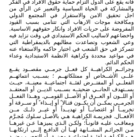
فانه يقع على الدول التزام حماية حقوق الافراد في الفكر
والمشاركة في الحياة السياسية والتعبير عن الرأي من
اجل تحقيق الامن والاستقرار في المجتمع الدولي
ومكافحة موجات الارهاب التي تتنامى بسبب القيود
المفروضة على حريات الافراد وانكار حقوقهم الاساسية,
واخضاعهم لاساليب الحكم الاستبدادي في وقت تزايد فيه
وعي الشعوب وتصاعدت مطالبهم بالديمقراطية التي
تتمركز في حق الشعب في اختيار حاكمه والاستغناء عنه
في مواعيد محددة وكراهية الانظمة الاستبدادية وعداء
الحكم الدائم.
وجرائــم الكراهيــة كل فعــل جرمــي مقصــود يقــع
علــى الأشــخاص أو ممتلكاتهــم ؛ بســبب انتمائهــم
الفعلــي أو المفتــرض لفئــة اجتماعيــة معينــة، حيــث
يســتهدف الجانــي ضحيتــه بســبب الديــن أو المعتقــد
أو اللــون أو العــرق أو الأصــل القومــي. وهــذا الفعــل
الجرمــي يمكــن أن يكــون قتـالا ً أو إيــذاء ً أو ســرقة أو
تخريبــاً أو اغتصابــاً أو تهديــداً أو غيــر ذلــك مــن
الأفعــال. فجريمـة الكراهيـة هـي بالأصـل سـلوك مُجـرَّم
ومعاقـب عليـه قانونـاً؛ ولكـن الـذي يميزهـا عـن غيرهــا
مـن الجرائـم المشــابهة لهــا أن الدافـع إلــى ارتكابهــا
هــو الكراهيـة لفئــة اجتماعيـة معينــة، أو التعصــب ضــد