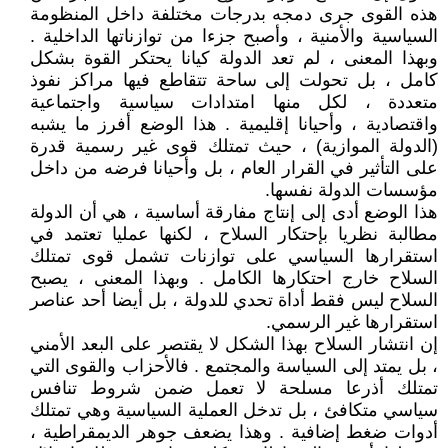
هذه القوى جرى دمجه بدرجات مختلفة داخل المنظومة
السياسية والأمنية ، وأصبح جزءا من توازناتها الداخلية .
وبهذا المعنى ، لم تعد الدولة كيانا يحتكر القوة بشكل
كامل ، بل تحولت إلى ساحة تتقاطع فيها مراكز نفوذ
متعددة ، لكل منها امتدادات سياسية واجتماعية
واقتصادية ، وأحيانا إقليمية . هذا الوضع أفرز ما يشبه
(الدولة الموازية) ، حيث تمتلك قوى غير رسمية قدرة
على التأثير في القرار العام ، بل وأحيانا فرضه من داخل
مؤسسات الدولة نفسها.
هذا الوضع أدى إلى إنتاج مفارقة أساسية ، هي أن الدولة
مطالبة نظريا بإحتكار السلاح ، لكنها عمليا تعتمد في
استقرارها السياسي على توازنات تشمل قوى تمتلك
السلاح خارج احتكارها الكامل . وبهذا المعنى ، يصبح
السلاح ليس فقط أداة تحدي للدولة ، بل أيضا أحد عناصر
استقرارها غير الرسمي.
إن انتشار السلاح بهذا الشكل لا يقتصر على البعد الأمني
، بل يمتد إلى السياسة والمجتمع . فالأحزاب والقوى التي
تمتلك أذرعا مسلحة لا تعمل ضمن شروط تنافس
سياسي متكافئ ، بل تدخل العملية السياسية وهي تمتلك
أدوات ضغط إضافية . وهذا يضعف جوهر الديمقراطية ،