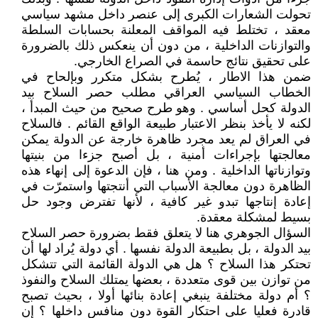
تحولت الشعارات الكبرى إلى عنصر داخل مشهد سياسي
معقد ، تختلط فيه المواقف المعلنة بحسابات السلطة
والتوازنات الداخلية ، من دون أن ينعكس ذلك بالضرورة
على تحقيق نتائج حاسمة في الصراع الخارجي.
ضمن هذا الاطار ، يُطرح بشكل متكرر وبإلحاح في
الخطاب السياسي العراقي مطلب حصر السلاح بيد
الدولة كحل أساسي . وهو طرح صحيح من حيث المبدأ ،
لكنه لا يأخذ بنظر الاعتبار طبيعة الواقع القائم . فالسلاح
في العراق لم يعد مجرد ظاهرة خارجة عن الدولة يمكن
معالجتها بإجراءات أمنية ، بل أصبح جزءا من بنيتها
وتوازناتها الداخلية . ومن هنا ، فإن الدعوة إلى إنهاء هذه
الظاهرة دون معالجة الأسباب التي أنتجتها واستمرّت في
إعادة إنتاجها تبدو غير كافية ، لأنها تفترض وجود حل
بسيط لمشكلة معقدة.
السؤال الجوهري هنا لا يتعلق فقط بضرورة حصر السلاح
بيد الدولة ، بل بطبيعة الدولة نفسها . أي دولة يُراد لها أن
تحتكر هذا السلاح ؟ هل هي الدولة القائمة التي تتشكل
من توازن بين قوى متعددة ، بعضها يمتلك السلاح والنفوذ
؟ أم دولة مختلفة ينبغي إعادة بنائها أولا ، بحيث تصبح
قادرة فعليا على احتكار القوة دون منافس داخلها ؟ إن