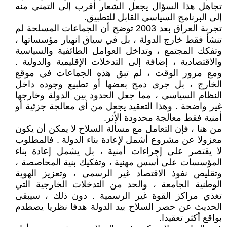
تجاهل هذا السؤال يجعل الشعار أقرب إلى التمني منه
إلى البرنامج السياسي القابل للتطبيق.
تجربة العراق بعد 2003 توضح أن الجماعات المسلحة لم
تنشأ فقط خارج الدولة ، بل في سياق انهيار مؤسساتها ،
وتفكك المجتمع ، وتداخل العوامل الطائفية والسياسية
والاقتصادية ، إضافة إلى التدخلات الإقليمية والدولية .
ومع مرور الوقت ، لم تبق هذه الجماعات في موقع
الخارج ، بل جرى دمج بعضها أو تطبيع وجوده داخل
النظام السياسي ، مما جعل الحدود بين الدولة وخارجها
غير واضحة . وهذا التعقيد يجعل من أي معالجة جزئية أو
أمنية فقط معالجة محدودة الأثر.
من هنا ، فإن التعامل مع مسألة السلاح لا يمكن أن يكون
معزولا عن مشروع أشمل لإعادة بناء الدولة . فالمطلوب
لا يقتصر على إجراءات أمنية ، بل يشمل إعادة بناء
المؤسسات على أسس مهنية ، وتفكيك بنية المحاصصة ،
وتقليص نفوذ الاقتصاد غير الرسمي ، وتعزيز الهوية
الوطنية الجامعة ، والحد من التدخلات الخارجية التي
تغذي مراكز القوة غير الرسمية . دون ذلك ، سيبقى
الحديث عن حصر السلاح بيد الدولة هدفا نظريا يصطدم
بواقع أكثر تعقيدا.