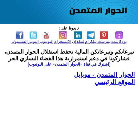
تابعونا على:
بودكاست
بنترست
تيلكرام
لينكدإن
الانستغرام
اليوتيوب
التويتر
الفيسبوك
تبرعاتكم وتبرعاتكن المالية تحفظ استقلال الحوار المتمدن،
فشاركونا في دعم استمرارية هذا الفضاء اليساري الحر
[اشترك في قناة ‫«الحوار المتمدن» على اليوتيوب]
الحوار المتمدن - موبايل
الموقع الرئيسي