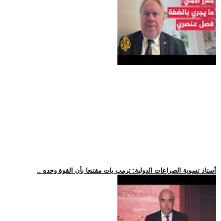
.. أستاذ تسوية الصراعات الدولية: ترمب بات مقتنعا بأن القوة وحده