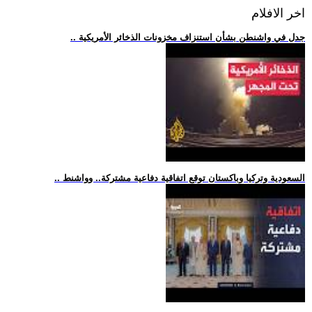
اخر الافلام
.. جدل في واشنطن بشأن استنزاف مخزونات الذخائر الأمريكية
.. السعودية وتركيا وباكستان توقع اتفاقية دفاعية مشتركة.. وواشنط