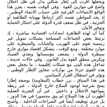
ويجعلها أقرب إلى إطار شكلي يدار في ظل اختلال
واضح في موازين القوة . وفي الوقت نفسه ، يعزز هذا
الواقع الانتماءات الفرعية على حساب الانتماء الوطني ،
إذ يجد المواطن نفسه أكثر ارتباطا بهوياته الطائفية أو
الحزبية ، في ظل ضعف قدرة الدولة على احتكار الحماية
وتوفير الأمان.
كما أن لهذه الظاهرة امتدادات اقتصادية مباشرة ، إذ
ترتبط بعض الجماعات المسلحة بشبكات تمويل غير
رسمية تقوم على التهريب والجبايات والسيطرة على
موارد مختلفة . ومع الوقت ، يتشكل اقتصاد موازي خارج
سيطرة الدولة ، يضعف مؤسساتها ويغذي الفساد
ويكرس منطق القوة بدل القانون . وفي حالات عديدة ،
تتداخل هذه البنى مع شبكات إقليمية ، ما يجعل بعض
هذه القوى جزءا من توازنات تتجاوز الإطار الوطني ،
وتؤثر في استقلال القرار السياسي.
في هذا السياق ، برز خطاب (المقاومة) بوصفه إطارا
يمنح شرعية لوجود السلاح خارج الدولة ، عبر ربطه
بمواجهة الاحتلال و داعش . غير أن التجربة العملية
أظهرت أن هذا السلاح لم يبق محصورا في هذا الدور ،
بل جرى توظيفه أيضا في الصراعات الداخلية ، وأصبح
جزءا من أدوات إدارة النفوذ داخل الدولة نفسها . وبذلك