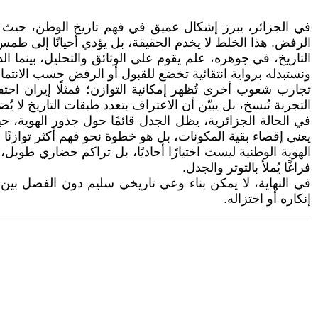
في الجزائر، يبرز إشكال عميق في فهم تاريخ الوطن، حيث ي
الرفض. هذا الخلط لا يخدم الحقيقة، بل يؤدي أحيانًا إلى طمس 
التاريخ، في جوهره، علم يقوم على الوثائق والتحليل، بينما ال
ونستبدله برواية انتقائية تخضع للقبول أو الرفض حسب الانتما
تجارب شعوب أخرى تُظهر إمكانية التوازن؛ فمثلًا إيران احتف
التجربة تُنسخ، بل يبيّن أن الاعتراف بتعدد طبقات التاريخ لا يُض
في الحالة الجزائرية، يظل الجدل قائمًا حول جذور الهوية، حيث ي
يعني إقصاء بقية المكونات، بل هو خطوة نحو فهم أكثر توازنًا و
الهوية الوطنية ليست اختيارًا أحاديًا، بل تراكم حضاري طويل
فراغًا يُملأ بالتوتر والجدل.
في النهاية، لا يمكن بناء وعي تاريخي سليم دون الفصل بين 
إنكاره أو اختزاله.