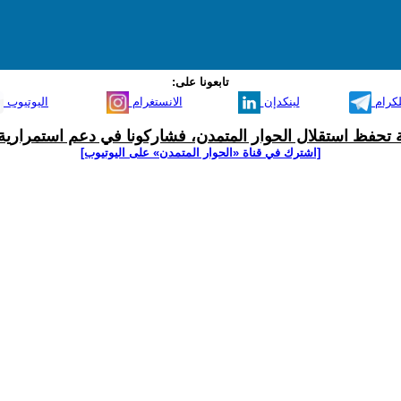
تابعونا على:
لكرام
لينكدإن
الانستغرام
اليوتيوب
ية تحفظ استقلال الحوار المتمدن، فشاركونا في دعم استمرارية 
[اشترك في قناة ‫«الحوار المتمدن» على اليوتيوب]