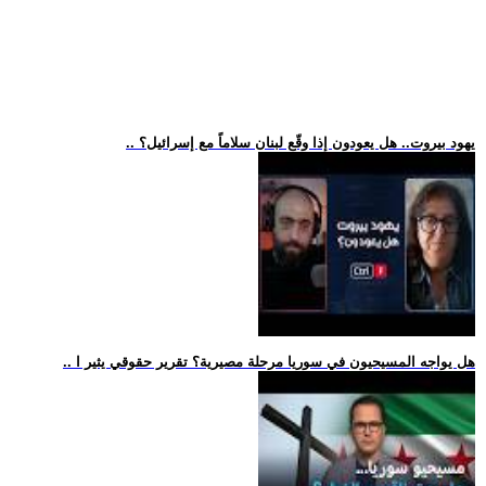
.. يهود بيروت.. هل يعودون إذا وقّع لبنان سلاماً مع إسرائيل؟
.. هل يواجه المسيحيون في سوريا مرحلة مصيرية؟ تقرير حقوقي يثير ا