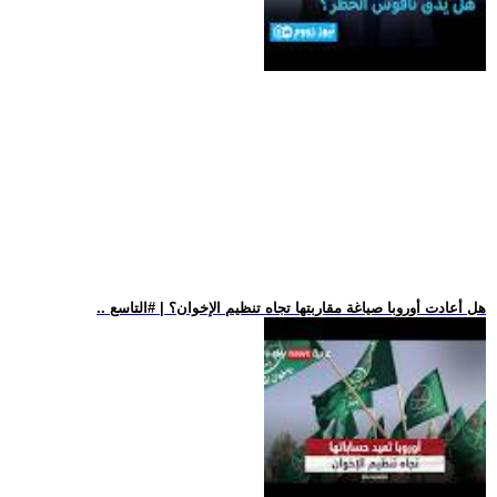
.. هل أعادت أوروبا صياغة مقاربتها تجاه تنظيم الإخوان؟ | #التاسع