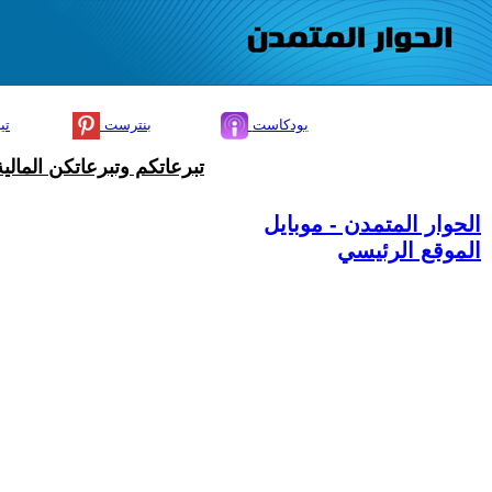
بودكاست
بنترست
تي
تبرعاتكم وتبرعاتكن المال
الحوار المتمدن - موبايل
الموقع الرئيسي