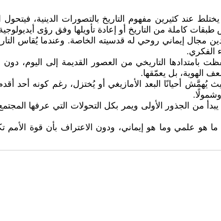
ختلط عند كثيرين مفهوم التاريخ بالتصورات الدينية، فيتحو
طبقات كاملة من التاريخ أو إعادة تأويلها وفق رؤى أيديولوجية
دين مجال إيماني روحي له قدسيته الخاصة. وعندما يُقاس التاري
ء الفكري.
ظت بامتدادها التاريخي من العصور القديمة إلى اليوم، دون أن
عف الهوية، بل يعمّقها.
ُهمَّش أحيانًا البعد الأمازيغي أو يُختزل، رغم كونه أحد أقدم 
شمولًا.
، يبدأ من الجذور الأولى ويمر بكل التحولات التي عرفها المجت
ما هو علمي وما هو إيماني، ودون الاعتراف بأن قوة الأمم ت