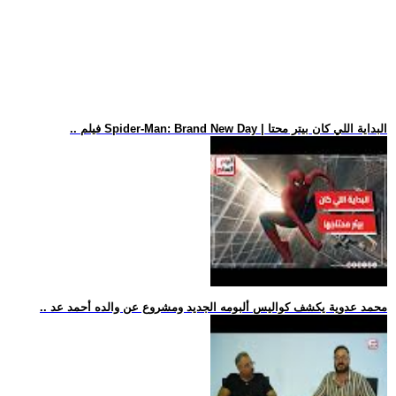
.. فيلم Spider-Man: Brand New Day | البداية اللي كان بيتر محتا
.. محمد عدوية يكشف كواليس ألبومه الجديد ومشروع عن والده أحمد عد