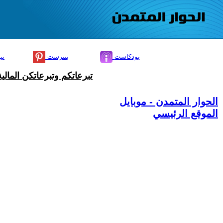
بودكاست
بنترست
تي
تبرعاتكم وتبرعاتكن المال
الحوار المتمدن - موبايل
الموقع الرئيسي