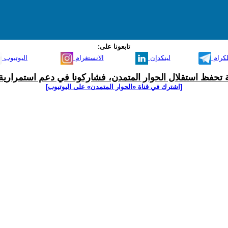
تابعونا على:
لكرام
لينكدإن
الانستغرام
اليوتيوب
ية تحفظ استقلال الحوار المتمدن، فشاركونا في دعم استمرارية 
[اشترك في قناة ‫«الحوار المتمدن» على اليوتيوب]