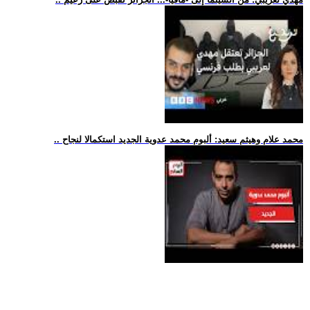
.. محمد علام وهيثم سعيد: ألبوم محمد عدوية الجديد استكمالا لنجاح