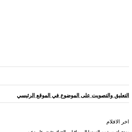
التعليق والتصويت على الموضوع في الموقع الرئيسي
اخر الافلام
.. مهدي لعريبي: من السينما إلى -مافيا-... الجزائر تقبض على زعيم