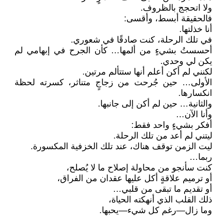
ولا اتحجج بالظروف.
فالحقيقة أبسط، وأقسى:
أنا خذلتها.
في تلك الرحلة، كنت صادقًا في شعوري.
أحسستُ بشيءٍ من ألمها… كأن الجرح في إبهامي لم
يكن لي وحدي.
لكنني لم أكن أعلم أنها ستتألم مرتين.
الأولى… حين جُرحت من زجاجٍ متناثر، كسرته لحظة
انكسارها.
والثانية… حين لم أكن إلى جانبها.
وأنا الآن…
أفكر بشيءٍ واحد فقط:
ليتني لم أعد من تلك الرحلة.
ليت الزمن توقف هناك، عند تلك الخزفية المكسورة.
ربما…
كنت سأنجو من محاولة إصلاح ما لا يُصلح،
أو ترميم علاقةٍ أكل عليها عقدان من الفراق،
أو تقديم ما تبقى من قلبي…
ذلك القلب الذي أنهكته الحياة،
وما زال—رغم كل شيء—يحبها.