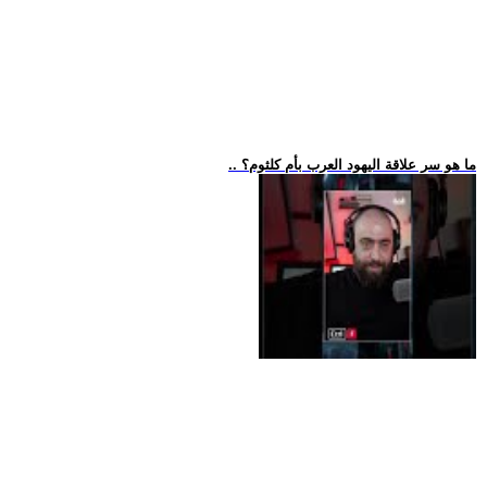
.. ما هو سر علاقة اليهود العرب بأم كلثوم؟