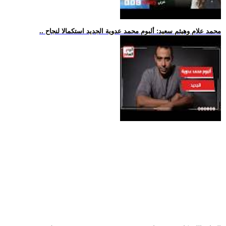
.. محمد علام وهيثم سعيد: ألبوم محمد عدوية الجديد استكمالا لنجاح