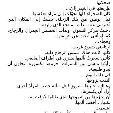
ضحكتها.
طريقتها في النظر إليّ…
كأن الصحراء كلّها تحوّلت إلى مرآةٍ تعكسها.
قبل يومين من تلك الرحلة، ذهبتُ إلى المكان الذي
أخبرتني عنه—ذلك المنتجع الذي زارته.
دخلتُ مركز التسوق، وبدأت أتحسس الجدران والزجاج،
كما لو أنني أبحث عن أثرٍ منها.
وفجأة…
اجتاحني شعورٌ غريب.
كأنها كانت هناك، تلمس الزجاج ذاته.
كأنني شعرتُ بألمها يسري في أطراف أصابعي.
رأيتُها تمشي بين الممرات، حزينة، مكسورة، تحاول أن
تبدو طبيعية.
في ذلك اليوم…
التقت بزوجها.
وهناك، أخبرها—ببرودٍ قاتل—أنه خطب امرأةً أخرى.
أراد أن يكسرها.
أن يجرّدها من شموخها الذي طالما عُرفت به.
لكنها… أخفت ألمها.
ابتسمت.