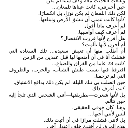
وتابعت الحديث معه وكأن شيئًا لم يكن.
حين أخبرتني، كانت عيناها تلمعان…
لكن ذلك اللمعان لم يكن نورًا، بل انكسارًا.
كأنها كانت تتمنى أن تنشق الأرض وتبتلعها.
لم أعرف ماذا أقول.
لم أعرف كيف أواسيها.
هل أفرح لأنها قررت الانفصال؟
أم أحزن لأنها تألمت؟
أم أطلب منها أن تعيش سعيدة… تلك السعادة التي
فشلتُ أنا في أن أمنحها لها قبل عقدين من الزمن
كانت 23 عاما من الفراق والضياع...
افترقنا فيها بسبب طيش الشباب، والحرب، والظروف
التي لم ترحمنا.
حين اتصلت بي تلك الليلة، لم يكن ذلك بدافع الاشتياق.
كنت أعرف ذلك.
بل لأنها شعرت—بطريقتها—أنني الشخص الذي تلجأ إليه
حين تتألم.
وهنا، كان خوفي الحقيقي.
ليس لأنني أحبها…
بل لأنني فشلت مرارًا في أن أثبت ذلك.
هذه المرة، لن أختبئ خلف اعتذارٍ آخر.