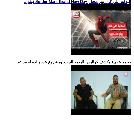
.. فيلم Spider-Man: Brand New Day | البداية اللي كان بيتر محتا
.. محمد عدوية يكشف كواليس ألبومه الجديد ومشروع عن والده أحمد عد