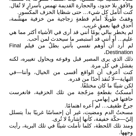
والأفق بلا حدود، والحجارة القديمة تهمس بأسرارٍ لا تُقال.
كنت أتأمل كل شيء… حتى شظايا الخزف المكسور.
وقفتُ طويلًا أمام قطعةٍ زجاجية من خزفية مهشّمة،
أحدق فيها بعمقٍ غريب.
لم يخطر ببالي يومًا أنني قد أرى في الأشياء أكثر مما هي
عليه… أو أنني قد أستبصر ما سيحدث لمن أحب.
لم أُرد أن أوهم نفسي بأنني بطلٌ من فيلم Final
Destination،
ذلك الذي يرى المصير قبل وقوعه ويحاول تغييره، لكنه
يفشل في كل مرة.
كنت أعرف أن الواقع أقسى من الخيال، وأننا—في
النهاية—لا نُنقذ أحدًا من قدره.
لكن شيئًا ما كان مختلفًا.
أمسكتُ بقطعةٍ مزجّجة من تلك الخزفية، فانغرست
حافتها في إبهامي.
جرحٌ طفيف… لم أُعره اهتمامًا.
مسحتُ الدم ومضيت، غير أن إحساسًا غريبًا بدأ يتسلل
إليّ—حكّة خفيفة، كأنها إشارةٌ لا تُرى.
ومنذ تلك اللحظة، كلما تأملت شيئًا في تلك البرية، رأيت
وجهها.