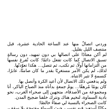
وردني اتصالٌ منها عند الساعة الحادية عشرة، قبل
منتصف الليل بقليل.
لم أكن معتادًا على اتصالها بي دون تمهيد، دون رسالةٍ
تسبق الاتصال كما كانت تفعل دائمًا؛ كانت تُفرغ نفسها
من التزاماتها أولًا، ثم تكتب، ثم تتصل… هكذا تعوّدتُها.
لذلك، لم يكن الأمر مستغرِبًا بقدر ما كان صامتًا، عابرًا،
كنسمةٍ لا تثير الانتباه.
ولم يدفعني ذلك الاتصال لأن أعيد الكرة وأتصل بها.
كان يومًا مُرهقًا… يومُ جمعةٍ بدأناه منذ الصباح الباكر، أنا
ومجموعة من الأصدقاء، متجهين إلى صحراء الغرب، نحو
بادية السماوة، لنخيم هناك ونترك خلفنا ضجيج المدن.
كانت الصحراء بالنسبة لي صفاءً خالصًا؛
مكانًا أستعيد فيه نفسي، حيث السماء مفتوحة بلا سقف،