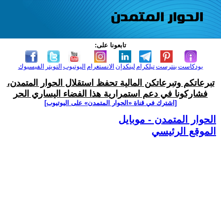
تابعونا على:
بودكاست
بنترست
تيلكرام
لينكدإن
الانستغرام
اليوتيوب
التويتر
الفيسبوك
تبرعاتكم وتبرعاتكن المالية تحفظ استقلال الحوار المتمدن،
فشاركونا في دعم استمرارية هذا الفضاء اليساري الحر
[اشترك في قناة ‫«الحوار المتمدن» على اليوتيوب]
الحوار المتمدن - موبايل
الموقع الرئيسي