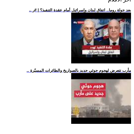
.. بعد جولة روما.. اتفاق لبنان وإسرائيل أمام عقدة التنفيذ؟ | #ر
.. مأرب تتعرض لهجوم حوثي جديد بالصواريخ والطائرات المسيّرة