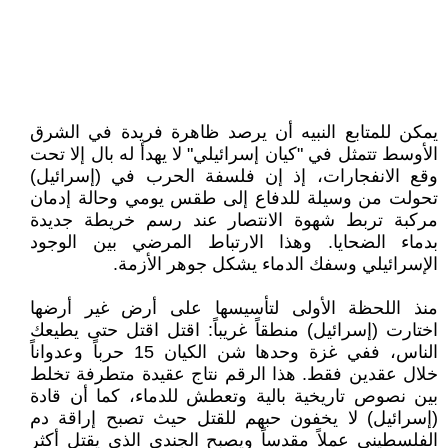
يمكن للمتابع النبيه أن يرصد ظاهرة فريدة في الشرق
الأوسط تتمثل في "كيان إسرائيلي" لا يهدأ له بال إلا تحت
وقع الانفجارات، إذ إن فلسفة الحرب في (إسرائيل)
تحولت من وسيلة للدفاع إلى طقس يومي وحالة إدمان
مركبة تربط شهوة الانتصار عند رسم خريطة جديدة
بدماء الضحايا. وهذا الارتباط المرضي بين الوجود
الإسرائيلي وسفك الدماء يشكل جوهر الأزمة.
منذ اللحظة الأولى لتأسيسها على أرض غير أرضها
اختارت (إسرائيل) منطقاً غريباً: اقتل اقتل حتى يطيعك
الناس، ففي غزة وحدها شن الكيان 15 حرباً وعدواناً
خلال عقدين فقط. هذا الرقم نتاج عقيدة متطرفة تخلط
بين نصوص تاريخية بالية وتعطش للدماء، كما أن قادة
(إسرائيل) لا يخفون حبهم للقتل حيث تصبح إراقة دم
الفلسطيني عملاً مقدساً ويصبح الجندي الذي يقتل أكثر