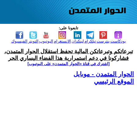
تابعونا على:
بودكاست
بنترست
تيلكرام
لينكدإن
الانستغرام
اليوتيوب
التويتر
الفيسبوك
تبرعاتكم وتبرعاتكن المالية تحفظ استقلال الحوار المتمدن،
فشاركونا في دعم استمرارية هذا الفضاء اليساري الحر
[اشترك في قناة ‫«الحوار المتمدن» على اليوتيوب]
الحوار المتمدن - موبايل
الموقع الرئيسي