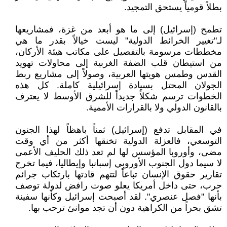
بطلاً قومياً يستحق التمجيد.
تطمح (إسرائيل) إلى ما هو أبعد من غزة، فمشاريعها
لـ"تغيير الخرائط الدولية" ليست خيالاً بقدر ما هي
مخططات مرسومة بالتفصيل على مكاتب هيئة الأركان،
من استيطان قلب الضفة الغربية إلى محاولات تهويد
القدس وطمس هويتها العربية، وصولاً إلى مشاريع ربط
الجولان المحتل بسيادة إسرائيلية كاملة. كل هذه
الخطوات ترسم شكلاً جديداً للشرق الأوسط لا يعترف
بالقانون الدولي ولا بالقرارات الأممية.
في المقابل تدفع (إسرائيل) ثمناً باهظاً لهذا الجنون
التوسعي، فالعزلة الدولية تخنقها أكثر من أي وقت
مضى، وأوروبا المؤسس لها لم تعد ذلك الحليف الأعمى
لا سيما دول الجنوب الأوروبي إسبانبا وإيطاليا، فيما تخرج
تقارير حقوق الإنسان تباعاً لتتهم قادتها بارتكاب جرائم
حرب، حتى داخل أمريكا يعلو صوت رافض لدولة توصف
بأنها "فصل عنصري". لقد أصبحت إسرائيل وكأنها سفينة
تشق بحراً من الكراهية دون أن تجد موانئ ترحب بها.