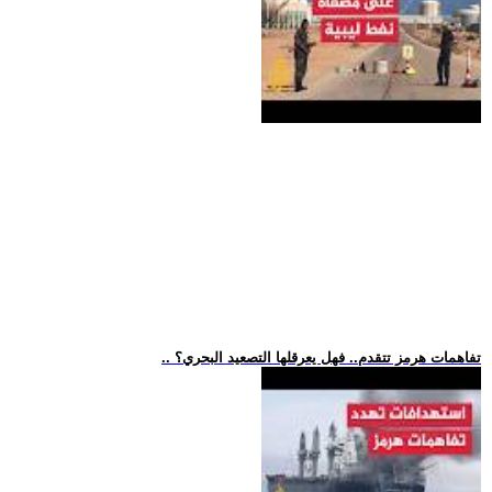
.. تفاهمات هرمز تتقدم.. فهل يعرقلها التصعيد البحري؟