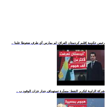
.. رئيس حكومة إقليم كردستان العراق: لم يمارس أي طرف ضغوطا علينا
.. شركة الزاوية لتكرير النفط: مسيّرة تستهداف جدار خزان الوقود ب