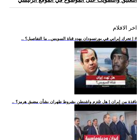
التعليق والتصويت على الموضوع في الموقع الرئيسي
اخر الافلام
.. تحرك إيراني في بورتسودان يهدد قناة السويس.. ما التفاصيل؟ | #
.. نافذة من إيران | هل تلتزم واشنطن بشروط طهران بشأن مضيق هرمز؟