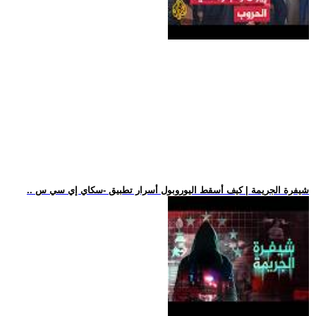
.. شيفرة الجريمة | كيف أسقط اليوروبول أسرار تطبيق -سكاي إي سي س