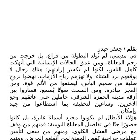
بقلم / جعفر حيدر
في مدينتي، لم تُولد البطولة من فراغ، بل خرجت من
رحم المعاناة، ومن عمق الحالات الإنسانية التي أنهكت
كاهل الناس، لكنها لم تكسر إرادتهم؛ هناك رجال لا
يوقفهم برد الشتاء، ولا تهزهم رياح الأزمات، نهضوا بروحٍ
صلبة من صميم اليأس، ليصنعوا من الألم قوة، ومن
العجز مبادرة، ومن الصمت صوتًا يُسمع، فساروا بين
أزقة مدينة الحمزة الشرقي، حاملين على عاتقهم وجع
الآخرين، وساعين لتخفيفه بما استطاعوا من جهد
وإمكان.
هؤلاء الأبطال لم يكونوا مجرد أسماء عابرة، بل كانوا
حضورًا حيًا في تفاصيل المعاناة اليومية؛ فمنهم من وقف
مع مرضى الفشل الكلوي، ومنهم من سعى لتأمين
عمليات جراحية كقص المعدة لمن أثقلهم المرض، ومنهم