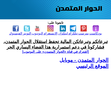
تابعونا على:
بودكاست
بنترست
تيلكرام
لينكدإن
الانستغرام
اليوتيوب
التويتر
الفيسبوك
تبرعاتكم وتبرعاتكن المالية تحفظ استقلال الحوار المتمدن،
فشاركونا في دعم استمرارية هذا الفضاء اليساري الحر
[اشترك في قناة ‫«الحوار المتمدن» على اليوتيوب]
الحوار المتمدن - موبايل
الموقع الرئيسي