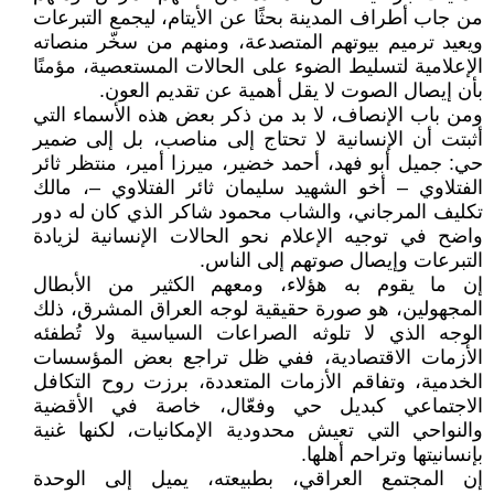
من جاب أطراف المدينة بحثًا عن الأيتام، ليجمع التبرعات
ويعيد ترميم بيوتهم المتصدعة، ومنهم من سخّر منصاته
الإعلامية لتسليط الضوء على الحالات المستعصية، مؤمنًا
بأن إيصال الصوت لا يقل أهمية عن تقديم العون.
ومن باب الإنصاف، لا بد من ذكر بعض هذه الأسماء التي
أثبتت أن الإنسانية لا تحتاج إلى مناصب، بل إلى ضمير
حي: جميل أبو فهد، أحمد خضير، ميرزا أمير، منتظر ثائر
الفتلاوي – أخو الشهيد سليمان ثائر الفتلاوي –، مالك
تكليف المرجاني، والشاب محمود شاكر الذي كان له دور
واضح في توجيه الإعلام نحو الحالات الإنسانية لزيادة
التبرعات وإيصال صوتهم إلى الناس.
إن ما يقوم به هؤلاء، ومعهم الكثير من الأبطال
المجهولين، هو صورة حقيقية لوجه العراق المشرق، ذلك
الوجه الذي لا تلوثه الصراعات السياسية ولا تُطفئه
الأزمات الاقتصادية، ففي ظل تراجع بعض المؤسسات
الخدمية، وتفاقم الأزمات المتعددة، برزت روح التكافل
الاجتماعي كبديل حي وفعّال، خاصة في الأقضية
والنواحي التي تعيش محدودية الإمكانيات، لكنها غنية
بإنسانيتها وتراحم أهلها.
إن المجتمع العراقي، بطبيعته، يميل إلى الوحدة