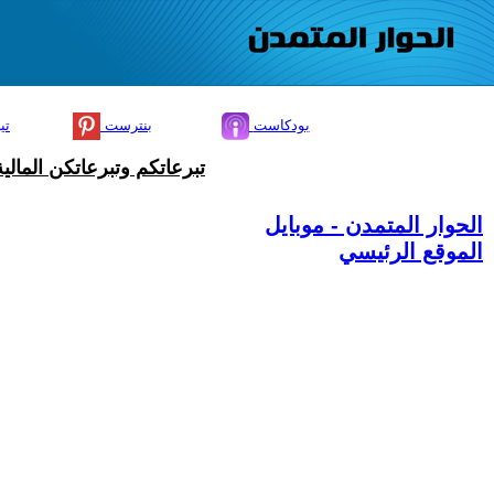
بودكاست
بنترست
تي
تبرعاتكم وتبرعاتكن المال
الحوار المتمدن - موبايل
الموقع الرئيسي