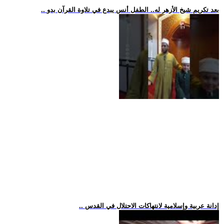
.. بعد تكريم شيخ الأزهر له.. الطفل أنس يبدع في تلاوة القرآن بدو
.. إدانة عربية وإسلامية لانتهاكات الاحتلال في القدس