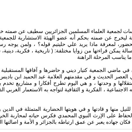
ات لجمعية العلماء المسلمين الجزائريين سطيف عن صمته خلال 
خرج عن صمته بحكم أنه عضو الهيئة الاستشارية للجمعية و يُع
ور، لمعرفة ماذا يريد علي حليتيم قوله؟ ، ولمن يوجه رسالت
ة يمكن قراءتها من زوايا مختلفة: ( تاريخية ، فكرية، دينية،
ا يناسب المرحلة الراهنة
 ماضي الجمعية كتيار ديني و حاضرها و آفاقها المستقبلية ،
ي العصر الحديث و في مقدمتهم العلامة عبد الحميد ابن باديس
قلالها و وحدتها ، و هي اليوم تطرح أفكارا و مشاريع تخدم ب
الاجتماعية ، الفكرية و الثقافية لتواجه به الاستعمار الغربي 
يل منها و قادتها و في هويتها الحضارية المتمثلة في الدين و 
لحفاظ على الإرث النبوي المحمدي فكرس حياته لمحاربة الخرا
ان جهاده يعبر عن عمق ارتباطه بالجزائر و الأمة و اصالتها ا