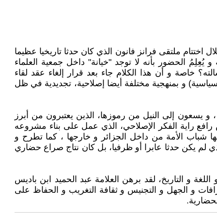
اختتام ملتقى فرانز فانون الذي كان حدثا تاريخيا عظيما
ِلِمُ الحضور بأنه لا توجد "خيانة" داخل جمعية العلماء
ه؟ خاصة و أن هذا الكلام جاء بعد قرار إلغاء عقد لقاء
 سياسية) و بمنهجية مختلفة أيضا إصلاحية، تجديدية في ظل
 و يسعون إلى النيل من رموزها، الذين يعتبرون من أبرز
 رافع راية الفكر الإصلاحي، الذي عمل على بناء مشروعه
ها شباب الأمة من داخل الجزائر و خارجها ، كما تطرح و
الذي لم يكن حدثا عابرا أو ظرفيا، بل كان نتاج صراع حضاري
اللغة و التاريخ، لقد برهن العلامة عبد الحميد ابن باديس
فات و الجهل و التجنيس و ثقافة التغريب و الحفاظ على
لحضارية.