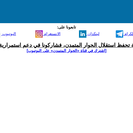
تابعونا على:
لكرام
لينكدإن
الانستغرام
اليوتيوب
ية تحفظ استقلال الحوار المتمدن، فشاركونا في دعم استمرارية 
[اشترك في قناة ‫«الحوار المتمدن» على اليوتيوب]