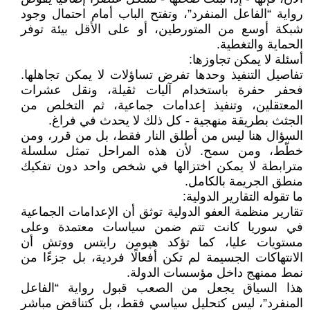
رواية “الفاعل المنفرد”، وتفتح الباب أمام احتمال وجود
شبكة أوسع من المتورطين، أو على الأقل بيئة توفر
الحماية والتغطية.
أسئلة لا يمكن تجاوزها:
تفاصيل التنفيذ وحدها تفرض تساؤلات لا يمكن تجاهلها.
فحفر حفرة باستخدام آليات ثقيلة، ونقل عشرات
المعتقلين، وتنفيذ إعدامات جماعية، ثم التخلص من
الجثث بطريقة منهجية - كل ذلك لا يحدث في فراغ.
السؤال هنا ليس من أطلق النار فقط، بل من قرر، ومن
خطّط، ومن سمح. لأن هذه المراحل تمثل سلسلة
مترابطة لا يمكن اختزالها في شخص واحد دون تفكيك
منطق الجريمة بالكامل.
ما تقوله التقارير الدولية:
تقارير منظمة العفو الدولية توثق أن الإعدامات الجماعية
في سوريا كانت تتم ضمن سياسات معتمدة وعلى
مستويات عليا، كما تؤكد هيومن رايتس ووتش أن
الانتهاكات الجسيمة لم تكن أفعالًا فردية، بل جزءًا من
نمط ممنهج داخل مؤسسات الدولة.
هذا السياق يجعل من الصعب قبول رواية “الفاعل
المنفرد”، ليس كتحليل سياسي فقط، بل كتناقض مباشر