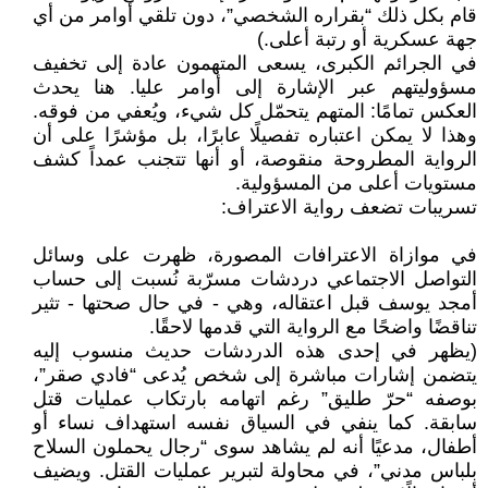
قام بكل ذلك “بقراره الشخصي”، دون تلقي أوامر من أي
جهة عسكرية أو رتبة أعلى.)
في الجرائم الكبرى، يسعى المتهمون عادة إلى تخفيف
مسؤوليتهم عبر الإشارة إلى أوامر عليا. هنا يحدث
العكس تمامًا: المتهم يتحمّل كل شيء، ويُعفي من فوقه.
وهذا لا يمكن اعتباره تفصيلًا عابرًا، بل مؤشرًا على أن
الرواية المطروحة منقوصة، أو أنها تتجنب عمداً كشف
مستويات أعلى من المسؤولية.
تسريبات تضعف رواية الاعتراف:
في موازاة الاعترافات المصورة، ظهرت على وسائل
التواصل الاجتماعي دردشات مسرّبة نُسبت إلى حساب
أمجد يوسف قبل اعتقاله، وهي - في حال صحتها - تثير
تناقضًا واضحًا مع الرواية التي قدمها لاحقًا.
(يظهر في إحدى هذه الدردشات حديث منسوب إليه
يتضمن إشارات مباشرة إلى شخص يُدعى “فادي صقر”،
بوصفه “حرّ طليق” رغم اتهامه بارتكاب عمليات قتل
سابقة. كما ينفي في السياق نفسه استهداف نساء أو
أطفال، مدعيًا أنه لم يشاهد سوى “رجال يحملون السلاح
بلباس مدني”، في محاولة لتبرير عمليات القتل. ويضيف