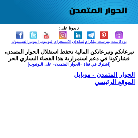
تابعونا على:
بودكاست
بنترست
تيلكرام
لينكدإن
الانستغرام
اليوتيوب
التويتر
الفيسبوك
تبرعاتكم وتبرعاتكن المالية تحفظ استقلال الحوار المتمدن،
فشاركونا في دعم استمرارية هذا الفضاء اليساري الحر
[اشترك في قناة ‫«الحوار المتمدن» على اليوتيوب]
الحوار المتمدن - موبايل
الموقع الرئيسي