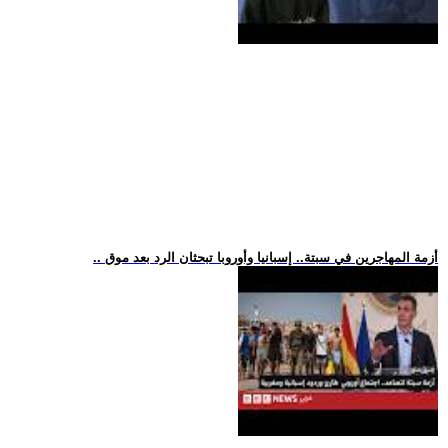
.. أزمة المهاجرين في سبتة.. إسبانيا وأوروبا تبحثان الرد بعد موق