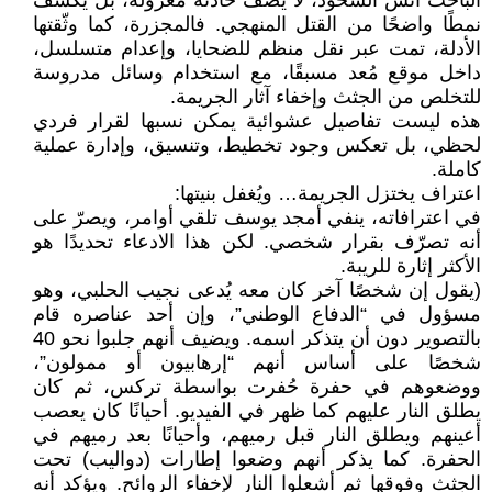
الباحث أُنس الشحود، لا يصف حادثة معزولة، بل يكشف
نمطًا واضحًا من القتل المنهجي. فالمجزرة، كما وثّقتها
الأدلة، تمت عبر نقل منظم للضحايا، وإعدام متسلسل،
داخل موقع مُعد مسبقًا، مع استخدام وسائل مدروسة
للتخلص من الجثث وإخفاء آثار الجريمة.
هذه ليست تفاصيل عشوائية يمكن نسبها لقرار فردي
لحظي، بل تعكس وجود تخطيط، وتنسيق، وإدارة عملية
كاملة.
اعتراف يختزل الجريمة… ويُغفل بنيتها:
في اعترافاته، ينفي أمجد يوسف تلقي أوامر، ويصرّ على
أنه تصرّف بقرار شخصي. لكن هذا الادعاء تحديدًا هو
الأكثر إثارة للريبة.
(يقول إن شخصًا آخر كان معه يُدعى نجيب الحلبي، وهو
مسؤول في “الدفاع الوطني”، وإن أحد عناصره قام
بالتصوير دون أن يتذكر اسمه. ويضيف أنهم جلبوا نحو 40
شخصًا على أساس أنهم “إرهابيون أو ممولون”،
ووضعوهم في حفرة حُفرت بواسطة تركس، ثم كان
يطلق النار عليهم كما ظهر في الفيديو. أحيانًا كان يعصب
أعينهم ويطلق النار قبل رميهم، وأحيانًا بعد رميهم في
الحفرة. كما يذكر أنهم وضعوا إطارات (دواليب) تحت
الجثث وفوقها ثم أشعلوا النار لإخفاء الروائح. ويؤكد أنه