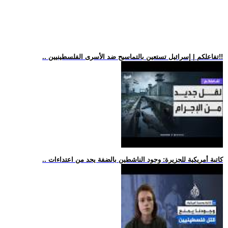
.. تفاعلكم | إسرائيل تستعين بالتماسيح ضد الأسرى الفلسطينيين!!
.. كاتبة أمريكية للجزيرة: وجود الناشطين بالضفة يحد من اعتداءات