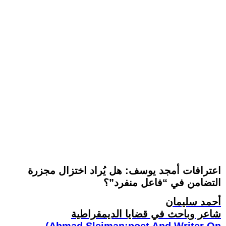
اعترافات أمجد يوسف: هل يُراد اختزال مجزرة
التضامن في “فاعل منفرد”؟
أحمد سليمان
شاعر وباحث في قضايا الديمقراطية
(Ahmad Sleiman:poet And Writer On