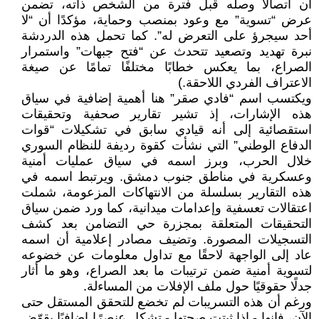
أن اتصالًا وصله قبل فترة من الشخص ذاته، تضمن
عرض “تسوية” مع وعود بمنصب وحماية، مؤكدًا أن “لا
أحد سيجرؤ على التعرض له”. كما تحمل هذه الدردشة
نبرة تهديد وتصعيد تتحدث عن “فتح جبهات” واستمرار
الصراع، بما يعكس خطابًا مختلفًا تمامًا عن صيغة
الاعتراف الفردي اللاحقة.)
ويكتسب اسم “فادي صقر” هنا أهمية إضافية في سياق
هذه الإشارات، إذ تشير تقارير صحفية وتحقيقات
استقصائية إلى أنه قيادي سابق في تشكيلات “قوات
الدفاع الوطني” التي نشأت كقوة رديفة للنظام السوري
خلال الحرب، وبرز اسمه في سياق عمليات أمنية
وعسكرية في مناطق جنوب دمشق. ويرتبط اسمه في
هذه التقارير بسلسلة من الانتهاكات المزعومة، شملت
اعتقالات تعسفية وإعدامات ميدانية، كما ورد ضمن سياق
التحقيقات المتعلقة بمجزرة حي التضامن بعد كشف
التسجيلات المصورة. وتضيف مصادر إعلامية أن اسمه
عاد إلى الواجهة لاحقًا مع تداول معلومات عن خضوعه
لتسوية أمنية ضمن ترتيبات ما بعد الصراع، وهو ما أثار
جدلًا حقوقيًا حول ملف الإفلات من المساءلة.
ورغم أن هذه التسريبات لم تخضع للتحقق المستقل حتى
الآن، فإنها - إذا ثبتت صحتها - تشكل عنصرًا إضافيًا يقوّض