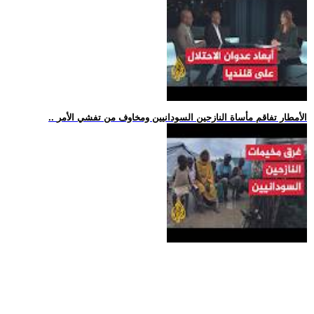
.. الأمطار تفاقم مأساة النازحين السودانيين ومخاوف من تفشي الأمر