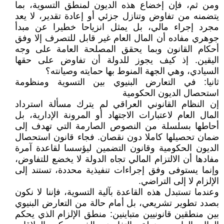
ومن ثم، فإن إخضاع هذه الديون لمنطق التسوية، بما
يتضمنه من تفاوض وتنازل جزئي أو إعادة تقدير، لا يعد
مجرد إجراء مالي، بل يمثل انزياحا خطيرا عن مبدأ
جوهري مفاده أن المال العام غير قابل للتصرف إلا وفق
أحكام القانون وبما يحقق المصلحة العامة على وجه
اليقين. إذ كيف يجوز للدولة أن تفاوض على حقها
السيادي، وهي الجهة المنوط بها حمايته وصيانته؟
ثانيا: في التعارض البنيوي بين التسوية ومنظومة
استحصال الديون الحكومية
إن النظام القانوني العراقي لم يترك مسألة استرداد
المال العام لاعتبارات الاجتهاد أو المرونة الإدارية، بل
أحاطها بسلسلة من النصوص الصارمة التي تهدف إلى
ضمان تحصيلها كاملا دون نقصان. فجاء قانون استحصال
الديون الحكومية وقانون التضمين ليؤسسا لقاعدة آمرة
مفادها أن الالتزام المالي تجاه الدولة لا يخضع للتفاوض،
وإنما يستوفى وفق إجراءات تنفيذية محددة، تستند إلى
الإلزام لا إلى التراضي.
وعندما تستبدل هذه القاعدة بآلية التسوية، فإننا لا نكون
بصدد تطوير تشريعي، بل أمام حالة من التعارض البنيوي
بين منطقين قانونيين متباينين: منطق الإلزام الذي يحكم