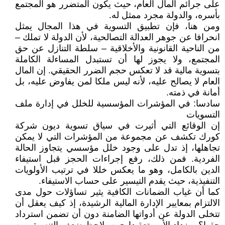
على جرائم المال العام، حيث يكون المتضرر هو المجتمع
بأسره، والدولة مجرد ممثل له.
ومن هنا، فإن تطبيق التسوية في هذا المجال يمثل
انحرافا عن جوهر العدالة التصالحية، لأن الدولة لا تملك –
من الناحية القانونية والأخلاقية – سلطة التنازل عن حق
المجتمع، ولا يجوز لها أن تستبدل المساءلة الكاملة
بتسوية مالية قد لا تعكس حجم الضرر الحقيقي. إن المال
العام لا يصالح عليه، لأنه ليس ملكا لمن يفاوض عليه، بل
أمانة في ذمته.
سادسا: في المؤشرات المؤسسية للخلل في إدارة ملف
التسويات
إن الوقائع التي أثيرت في سياق تسوية ديون شركة
كورك تكشف عن مجموعة من المؤشرات التي لا يمكن
تجاهلها، إذ تدل على وجود خلل مؤسسي يتجاوز الحالة
الفردية. فمن ذلك، رفع إجراءات الحجز قبل استيفاء
الدين بالكامل، وهو ما يعكس خللا في ترتيب الأولويات
التنفيذية، حيث يقدم التيسير على حساب الاستيفاء.
كما أن غياب الضمانات الكافية يثير تساؤلات حول مدى
الالتزام بمعايير الإدارة المالية الرشيدة، إذ كيف يعقل أن
تتخلى الدولة عن أدواتها الضامنة دون أن تضمن استرداد