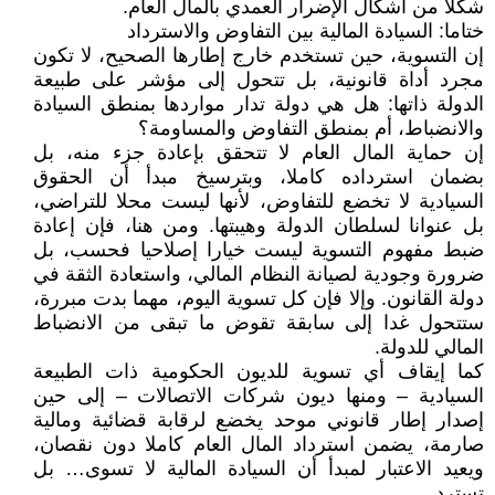
شكلا من أشكال الإضرار العمدي بالمال العام.
ختاما: السيادة المالية بين التفاوض والاسترداد
إن التسوية، حين تستخدم خارج إطارها الصحيح، لا تكون
مجرد أداة قانونية، بل تتحول إلى مؤشر على طبيعة
الدولة ذاتها: هل هي دولة تدار مواردها بمنطق السيادة
والانضباط، أم بمنطق التفاوض والمساومة؟
إن حماية المال العام لا تتحقق بإعادة جزء منه، بل
بضمان استرداده كاملا، وبترسيخ مبدأ أن الحقوق
السيادية لا تخضع للتفاوض، لأنها ليست محلا للتراضي،
بل عنوانا لسلطان الدولة وهيبتها. ومن هنا، فإن إعادة
ضبط مفهوم التسوية ليست خيارا إصلاحيا فحسب، بل
ضرورة وجودية لصيانة النظام المالي، واستعادة الثقة في
دولة القانون. وإلا فإن كل تسوية اليوم، مهما بدت مبررة،
ستتحول غدا إلى سابقة تقوض ما تبقى من الانضباط
المالي للدولة.
كما إيقاف أي تسوية للديون الحكومية ذات الطبيعة
السيادية – ومنها ديون شركات الاتصالات – إلى حين
إصدار إطار قانوني موحد يخضع لرقابة قضائية ومالية
صارمة، يضمن استرداد المال العام كاملا دون نقصان،
ويعيد الاعتبار لمبدأ أن السيادة المالية لا تسوى… بل
تسترد.