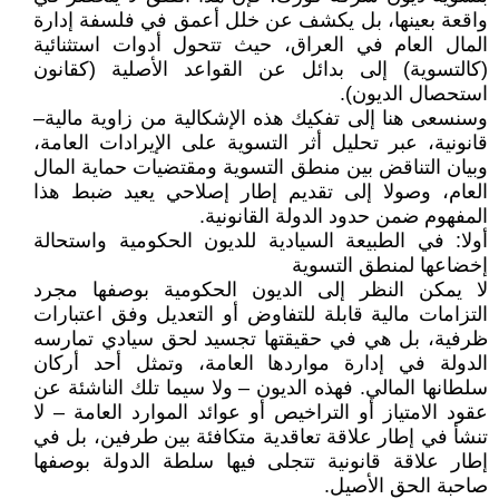
واقعة بعينها، بل يكشف عن خلل أعمق في فلسفة إدارة
المال العام في العراق، حيث تتحول أدوات استثنائية
(كالتسوية) إلى بدائل عن القواعد الأصلية (كقانون
استحصال الديون).
وسنسعى هنا إلى تفكيك هذه الإشكالية من زاوية مالية–
قانونية، عبر تحليل أثر التسوية على الإيرادات العامة،
وبيان التناقض بين منطق التسوية ومقتضيات حماية المال
العام، وصولا إلى تقديم إطار إصلاحي يعيد ضبط هذا
المفهوم ضمن حدود الدولة القانونية.
أولا: في الطبيعة السيادية للديون الحكومية واستحالة
إخضاعها لمنطق التسوية
لا يمكن النظر إلى الديون الحكومية بوصفها مجرد
التزامات مالية قابلة للتفاوض أو التعديل وفق اعتبارات
ظرفية، بل هي في حقيقتها تجسيد لحق سيادي تمارسه
الدولة في إدارة مواردها العامة، وتمثل أحد أركان
سلطانها المالي. فهذه الديون – ولا سيما تلك الناشئة عن
عقود الامتياز أو التراخيص أو عوائد الموارد العامة – لا
تنشأ في إطار علاقة تعاقدية متكافئة بين طرفين، بل في
إطار علاقة قانونية تتجلى فيها سلطة الدولة بوصفها
صاحبة الحق الأصيل.