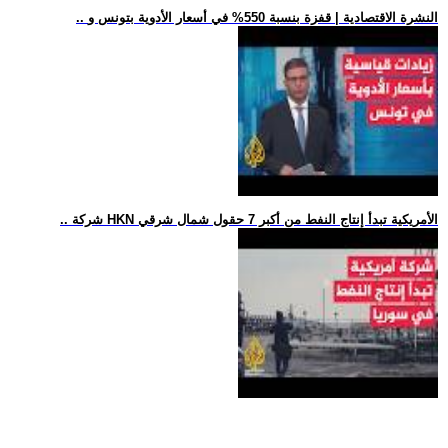
.. النشرة الاقتصادية | قفزة بنسبة 550% في أسعار الأدوية بتونس و
.. شركة HKN الأمريكية تبدأ إنتاج النفط من أكبر 7 حقول شمال شرقي