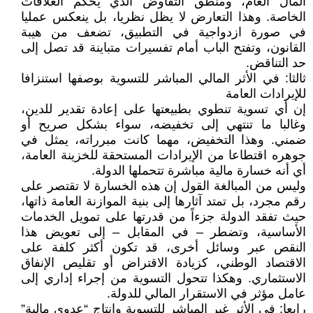
المال العام، ومنطق التفاوض الذي يحكم العلاقات
الخاصة. وهذا التعارض لا يظل نظريا، بل ينعكس عمليا
في صورة ازدواجية في التطبيق، تضعف من هيبة
القانون، وتفتح الباب أمام تفسيرات متباينة قد تصل إلى
حد التناقض.
ثالثا: في الأثر المالي المباشر للتسوية بوصفها استنزافا
للإيرادات العامة
إن أي تسوية تنطوي بطبيعتها على إعادة تقدير للدين،
وغالبا ما تنتهي إلى تخفيضه، سواء بشكل صريح أو
ضمني. وهذا التخفيض، مهما كانت مبرراته، يمثل في
جوهره اقتطاعا من الإيرادات المستحقة للخزينة العامة،
أي أنه خسارة مالية مباشرة تتحملها الدولة.
وليس من المبالغة القول إن هذه الخسارة لا تقتصر على
رقم مجرد، بل تمتد آثارها إلى بنية الموازنة العامة ذاتها،
حيث تفقد الدولة جزءاً من قدرتها على تمويل الخدمات
الأساسية، وتضطر – في المقابل – إلى تعويض هذا
النقص عبر وسائل أخرى، قد تكون أكثر كلفة على
الاقتصاد الوطني، كزيادة الاقتراض أو تقليص الإنفاق
الاستثماري. وهكذا تتحول التسوية من إجراء إداري إلى
عامل مؤثر في الاستقرار المالي للدولة.
رابعا: في الأثر غير المباشر للتسوية وإنتاج “عدوى مالية”