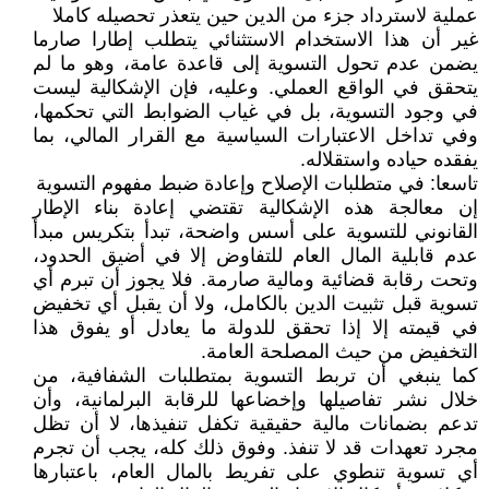
عملية لاسترداد جزء من الدين حين يتعذر تحصيله كاملا
غير أن هذا الاستخدام الاستثنائي يتطلب إطارا صارما
يضمن عدم تحول التسوية إلى قاعدة عامة، وهو ما لم
يتحقق في الواقع العملي. وعليه، فإن الإشكالية ليست
في وجود التسوية، بل في غياب الضوابط التي تحكمها،
وفي تداخل الاعتبارات السياسية مع القرار المالي، بما
يفقده حياده واستقلاله.
تاسعا: في متطلبات الإصلاح وإعادة ضبط مفهوم التسوية
إن معالجة هذه الإشكالية تقتضي إعادة بناء الإطار
القانوني للتسوية على أسس واضحة، تبدأ بتكريس مبدأ
عدم قابلية المال العام للتفاوض إلا في أضيق الحدود،
وتحت رقابة قضائية ومالية صارمة. فلا يجوز أن تبرم أي
تسوية قبل تثبيت الدين بالكامل، ولا أن يقبل أي تخفيض
في قيمته إلا إذا تحقق للدولة ما يعادل أو يفوق هذا
التخفيض من حيث المصلحة العامة.
كما ينبغي أن تربط التسوية بمتطلبات الشفافية، من
خلال نشر تفاصيلها وإخضاعها للرقابة البرلمانية، وأن
تدعم بضمانات مالية حقيقية تكفل تنفيذها، لا أن تظل
مجرد تعهدات قد لا تنفذ. وفوق ذلك كله، يجب أن تجرم
أي تسوية تنطوي على تفريط بالمال العام، باعتبارها