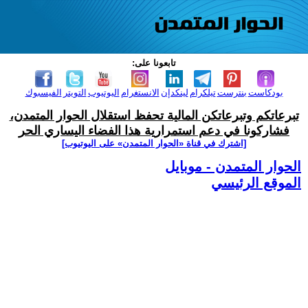
تابعونا على:
بودكاست
بنترست
تيلكرام
لينكدإن
الانستغرام
اليوتيوب
التويتر
الفيسبوك
تبرعاتكم وتبرعاتكن المالية تحفظ استقلال الحوار المتمدن،
فشاركونا في دعم استمرارية هذا الفضاء اليساري الحر
[اشترك في قناة ‫«الحوار المتمدن» على اليوتيوب]
الحوار المتمدن - موبايل
الموقع الرئيسي