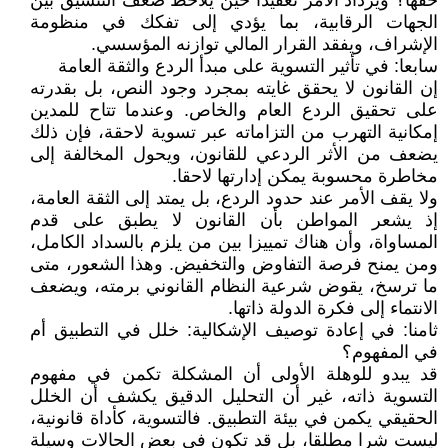
حقها؟ ويزداد الأمر تعقيدا حين يلاحظ ضعف التنسيق بين
الجهات الرقابية، بما يؤدي إلى تفكك في منظومة
الإشراف، ويفقد القرار المالي توازنه المؤسسي.
سابعا: في تأثير التسوية على مبدأ الردع والثقة العامة
إن القانون لا يحقق غايته بمجرد وجود النص، بل بقدرته
على تحقيق الردع العام والخاص. وعندما تتاح للمدين
إمكانية التهرب من التزاماته عبر تسوية لاحقة، فإن ذلك
يضعف من الأثر الردعي للقانون، ويحول المخالفة إلى
مخاطرة محسوبة يمكن إدارتها لاحقا.
ولا يقف الأمر عند حدود الردع، بل يمتد إلى الثقة العامة،
إذ يشعر المواطن بأن القانون لا يطبق على قدم
المساواة، وأن هناك تمييزا بين من يلزم بالسداد الكامل،
ومن يمنح فرصة التفاوض والتخفيض. وهذا الشعور، متى
ما ترسخ، يقوض شرعية النظام القانوني برمته، ويضعف
الانتماء إلى فكرة الدولة ذاتها.
ثامنا: في إعادة توصيف الإشكالية: خلل في التطبيق أم
في المفهوم؟
قد يبدو للوهلة الأولى أن المشكلة تكمن في مفهوم
التسوية ذاته، غير أن التحليل الدقيق يكشف أن الخلل
الحقيقي يكمن في بيئة التطبيق. فالتسوية، كأداة قانونية،
ليست شرا مطلقا، بل قد تكون في بعض الحالات وسيلة