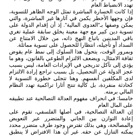
تهدد الانضباط العام
إذا كانت الخسارة المباشرة تمثل الوجه الظاهر للتسوية،
فإن وجهها الأخطر يكمن في آثارها غير المباشرة، والتي
يمكن وصفها بـ”العدوى المالية”. إذ أن إقدام الدولة على
تسوية دين كبير مع جهة معينة يخلق سابقة عملية تغري
باقي المدينين باتباع النهج ذاته، من خلال الامتناع عن
السداد أو تأجيله، انتظارا للحصول على تسوية مماثلة.
وبمرور الوقت، يتحول هذا السلوك إلى نمط عام يقوض
ثقافة الامتثال، ويضعف الالتزام الطوعي بالقانون، وهو ما
يؤدي إلى تآكل تدريجي في الإيرادات العامة، ليس بسبب
عجز الدولة عن التحصيل، بل بسبب تراجع إرادة الالتزام
لدى المكلفين أنفسهم. وهنا تتجلى خطورة التسوية لا
كحادثة منفردة، بل كآلية تنتج آثارا تراكمية تهدد النظام
المالي برمته.
خامسا: في انحراف مفهوم العدالة التصالحية عند تطبيقه
على المال العام
إن العدالة التصالحية، في أصلها الفلسفي، تقوم على
إعادة التوازن بين الجاني والمتضرر عبر التعويض
والمصالحة، وهي بذلك تفترض وجود طرف متضرر محدد
يمكنه التنازل عن حقه. غير أن هذا الافتراض لا ينطبق