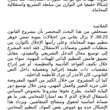
إشكالا حقيقيا في التوازن بين سلطة التشريع واستقلالية
المحاماة.
الخلاصة
نستخلص من هذا البحث المختصر بأن مشروع القانون
66.23، لا يزال يعاني من اختلالات بنيوية تمس جوهر
تنظيم مهنة المحاماة، وعلى رأسها الإخلال بالتوازن بين
متطلبات التقنين وضمانات الاستقلال. فقد اتجه المشرع
إلى توسيع مجال التدخل التشريعي والتنفيذي، مقابل
تضييق هامش التنظيم الذاتي للهيئات المهنية، سواء من
خلال تكثيف القواعد التأديبية والتنظيمية، أو عبر إدراج
مقتضيات ذات طبيعة إجرائية وتفصيلية داخل النص
القانوني، كان الأجدر أن تترك للأنظمة الداخلية.
كما أن المشروع، من خلال الكثير من القيود المفروضة
على حرية التعبير والعمل المهني، ومن خلال توسيع دور
النيابة العامة، يطرح تخوفا مشروعا بخصوص المساس
باستقلال الدفاع، الذي لا يعد امتيازا للمحامي بقدر ما هو
ضمانة أساسية لحقوق ومصالح المتقاضين. ويزداد هذا
الإشكال حدة مع غموض بعض المواد، كتنظيم المحامي