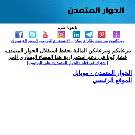
تابعونا على:
بودكاست
بنترست
تيلكرام
لينكدإن
الانستغرام
اليوتيوب
التويتر
الفيسبوك
تبرعاتكم وتبرعاتكن المالية تحفظ استقلال الحوار المتمدن،
فشاركونا في دعم استمرارية هذا الفضاء اليساري الحر
[اشترك في قناة ‫«الحوار المتمدن» على اليوتيوب]
الحوار المتمدن - موبايل
الموقع الرئيسي