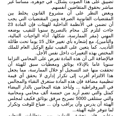
تضييق على هذا الصوت يشكل، في جوهره، مساسا غير
مباشر بحقوق المتقاضين أنفسهم.
وبغض النظر على أن مشروع القانون يخلط بين
المقتضيات القانونية الصرفة وبين المقتضيات التي يجب
أن تضمن في الأنظمة الداخلية للهيئات فإن المادة 23
جاءت لتلزم كل محام بالتصريح سنويا للنقيب بوضعه
المهني (مقر الممارسة، شكلها، أداء الواجبات المالية،
والتأمين)، مع إشعاره بأي تغيير خلال 15 يوما تحت طائلة
التأديب. كما يتعين على النقيب تبليغ الوكيل العام للملك
المختص بهذه التغييرات داخل نفس الأجل.
فبالإضافة الى أن هذه المادة تفرض على المحامي التزاما
سنويا عاما بالإدلاء بوثائق ومعطيات سبق للهيئة أن
تحققت منها عند التسجيل أو خلال الممارسة، مما يجعل
هذا الالتزام أقرب إلى تكرار إداري لا يحقق أي قيمة
تنظيمية مضافة فإن هذه المادة ستغرق النقباء والمجالس
في البيروقراطية ... ولنأخذ هيئة المحامين بالدار البيضاء
كمثل والتي تضم أزيد من خمسة ألف محامي ومحامية
والتي ستتلقى 5000 تصريح مرفق بوثائق فكيف لمجلس
الهيئة أن يدرس وأن يراقب وأن ... ضياع للوقت وتكرار
لما تتوفر عليه الهيئة...
وعليه، فإن تحقيق التوازن بين متطلبات التنظيم