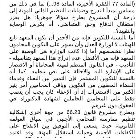
(المادة 77 الفقرة الأخيرة، المادة 98...) لما في ذلك من
مساس بمبدأ التدرج وضمانات التنظيم الذاتي للمهنة إلى
درجة أن المشروع يطرح سؤالا جوهريا: هل يعزز
استقلال الدفاع وحق المتقاضي، أم يكرس الوصاية
والتقييد؟.
أما بالنسبة للتكوين فإنه من الأجدر أن يكون المعهد تابع
للهيئات لا لوزارة العدل وأن يسهر على التكوين المحامون
نظرا لتخصصهم أما إذا كانت الوزارة هي الوصية على
المعهد فإنه من الأفضل عدم إدراج هذا المعهد بتفاصيله -
التأديب - في القانون المنظم لمهنة المحاماة أو الاقتصار
على الإشارة اليه والاحالة على نص ينظمه. كما أنه
بالنسبة للتكوين المستمر فإن التمييز بين النقباء وقدماء
القضاة المعفيين من التكوين وباقي المحامين أمر يثير
الكثير من الاستغراب إذ أن الإعفاء كان يجب أن ينصب
فقط على المحامين الحاملين لشهادة الدكتوراه في
الحقوق دون غيرهم.
ويطرح مشروع قانون 66.23 من جهة أخرى إشكالية
تنظيم ممارسة المحامي الأجنبي في سياق العولمة
القانونية، حيث يسعى إلى التوفيق بين الانفتاح على
الكفاءات الأجنبية وحماية استقلال المهنة. وقد اعتمد