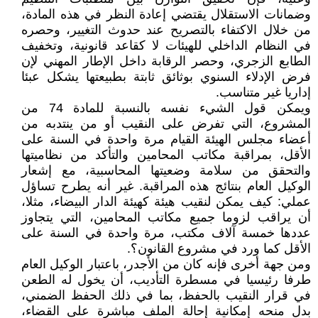
وضمانات الاستقلال يقتضي إعادة النظر في هذه المادة،
من خلال الاكتفاء بالتصريح عند حدوث التغيير، وحصره
في النظام الداخلي للهيئات لا كقاعد قانونية، وتخفيف
الطابع الزجري، وحصر الرقابة داخل الإطار المهني لإن
فرض الإدلاء السنوي بوثائق ثابتة بطبيعتها يشكل عبئا
إداريا غير متناسب.
ويمكن قول الشيء نفسه بالنسبة للمادة 74 من
المشروع، التي تفرض على النقيب أو من ينتدبه من
أعضاء مجلس الهيئة القيام مرة واحدة في السنة على
الأقل، بمراقبة مكاتب المحامين والتأكد من نظاميتها
والتحقق من سلامة وضعيتها المحاسبية، مع إشعار
الوكيل العام بنتائج هذه المراقبة. غير أنه يطرح تساؤل
عملي: كيف يمكن لنقيب هيئة كهيئة الدار البيضاء، مثلا،
أن يراقب لزوما جميع مكاتب المحامين، التي يتجاوز
عددها خمسة آلاف مكتب، مرة واحدة في السنة على
الأقل كما ورد في مشروع القانون؟.
ومن جهة أخرى فإنه كان من الأجدر، باعتبار الوكيل العام
طرفا رئيسيا في مسطرة التأديب، أن يخول له الطعن
في قرار النقيب بالحفظ، بما في ذلك الحفظ الضمني،
بدل منحه إمكانية إحالة الملف مباشرة على القضاء،