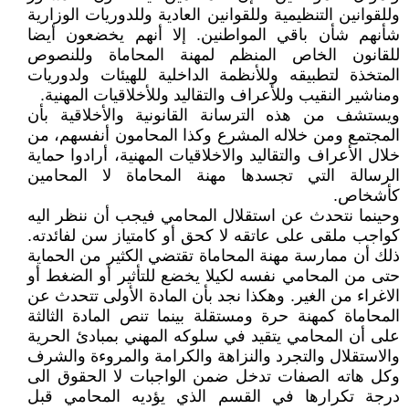
وللقوانين التنظيمية وللقوانين العادية وللدوريات الوزارية
شأنهم شأن باقي المواطنين. إلا أنهم يخضعون أيضا
للقانون الخاص المنظم لمهنة المحاماة وللنصوص
المتخذة لتطبيقه وللأنظمة الداخلية للهيئات ولدوريات
ومناشير النقيب وللأعراف والتقاليد وللأخلاقيات المهنية.
ويستشف من هذه الترسانة القانونية والأخلاقية بأن
المجتمع ومن خلاله المشرع وكذا المحامون أنفسهم، من
خلال الأعراف والتقاليد والاخلاقيات المهنية، أرادوا حماية
الرسالة التي تجسدها مهنة المحاماة لا المحامين
كأشخاص.
وحينما نتحدث عن استقلال المحامي فيجب أن ننظر اليه
كواجب ملقى على عاتقه لا كحق أو كامتياز سن لفائدته.
ذلك أن ممارسة مهنة المحاماة تقتضي الكثير من الحماية
حتى من المحامي نفسه لكيلا يخضع للتأثير أو الضغط أو
الاغراء من الغير. وهكذا نجد بأن المادة الأولى تتحدث عن
المحاماة كمهنة حرة ومستقلة بينما تنص المادة الثالثة
على أن المحامي يتقيد في سلوكه المهني بمبادئ الحرية
والاستقلال والتجرد والنزاهة والكرامة والمروءة والشرف
وكل هاته الصفات تدخل ضمن الواجبات لا الحقوق الى
درجة تكرارها في القسم الذي يؤديه المحامي قبل