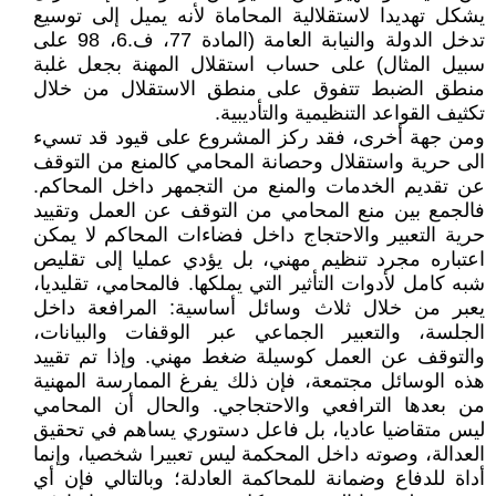
يشكل تهديدا لاستقلالية المحاماة لأنه يميل إلى توسيع
تدخل الدولة والنيابة العامة (المادة 77، ف.6، 98 على
سبيل المثال) على حساب استقلال المهنة بجعل غلبة
منطق الضبط تتفوق على منطق الاستقلال من خلال
تكثيف القواعد التنظيمية والتأديبية.
ومن جهة أخرى، فقد ركز المشروع على قيود قد تسيء
الى حرية واستقلال وحصانة المحامي كالمنع من التوقف
عن تقديم الخدمات والمنع من التجمهر داخل المحاكم.
فالجمع بين منع المحامي من التوقف عن العمل وتقييد
حرية التعبير والاحتجاج داخل فضاءات المحاكم لا يمكن
اعتباره مجرد تنظيم مهني، بل يؤدي عمليا إلى تقليص
شبه كامل لأدوات التأثير التي يملكها. فالمحامي، تقليديا،
يعبر من خلال ثلاث وسائل أساسية: المرافعة داخل
الجلسة، والتعبير الجماعي عبر الوقفات والبيانات،
والتوقف عن العمل كوسيلة ضغط مهني. وإذا تم تقييد
هذه الوسائل مجتمعة، فإن ذلك يفرغ الممارسة المهنية
من بعدها الترافعي والاحتجاجي. والحال أن المحامي
ليس متقاضيا عاديا، بل فاعل دستوري يساهم في تحقيق
العدالة، وصوته داخل المحكمة ليس تعبيرا شخصيا، وإنما
أداة للدفاع وضمانة للمحاكمة العادلة؛ وبالتالي فإن أي