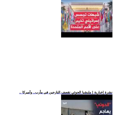
.. نشرة إخبارية | مليشيا الحوثي تقصف النازحين في مأرب.. وأميركا