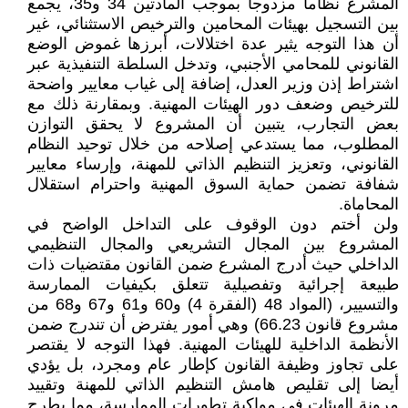
المشرع نظاما مزدوجا بموجب المادتين 34 و35، يجمع
بين التسجيل بهيئات المحامين والترخيص الاستثنائي، غير
أن هذا التوجه يثير عدة اختلالات، أبرزها غموض الوضع
القانوني للمحامي الأجنبي، وتدخل السلطة التنفيذية عبر
اشتراط إذن وزير العدل، إضافة إلى غياب معايير واضحة
للترخيص وضعف دور الهيئات المهنية. وبمقارنة ذلك مع
بعض التجارب، يتبين أن المشروع لا يحقق التوازن
المطلوب، مما يستدعي إصلاحه من خلال توحيد النظام
القانوني، وتعزيز التنظيم الذاتي للمهنة، وإرساء معايير
شفافة تضمن حماية السوق المهنية واحترام استقلال
المحاماة.
ولن أختم دون الوقوف على التداخل الواضح في
المشروع بين المجال التشريعي والمجال التنظيمي
الداخلي حيث أدرج المشرع ضمن القانون مقتضيات ذات
طبيعة إجرائية وتفصيلية تتعلق بكيفيات الممارسة
والتسيير، (المواد 48 (الفقرة 4) و60 و61 و67 و68 من
مشروع قانون 66.23) وهي أمور يفترض أن تندرج ضمن
الأنظمة الداخلية للهيئات المهنية. فهذا التوجه لا يقتصر
على تجاوز وظيفة القانون كإطار عام ومجرد، بل يؤدي
أيضا إلى تقليص هامش التنظيم الذاتي للمهنة وتقييد
مرونة الهيئات في مواكبة تطورات الممارسة، مما يطرح