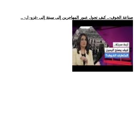
.. -صناعة الخوف-.. كيف تحول عبور المهاجرين إلى سبتة إلى -غزو- ل