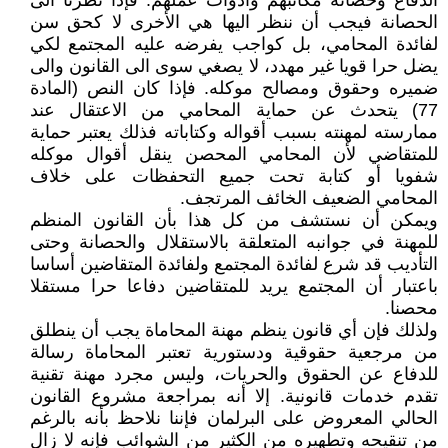
الدفاع وحصانة مكاتبهم وأدوات عملهم. فإذا نظرنا الى
الحصانة فيجب أن ننظر اليها هي الأخرى لا كحق سن
لفائدة المحامي، بل كواجب يفرضه عليه المجتمع لكي
يضل حرا قويا غير مهدد، لا يصغي سوى الى القانون والى
ضميره وحقوق ومصالح موكله. فإذا كان النص (المادة
77) يتحدث عن حماية المحامي من الاعتقال عند
ممارسته لمهنته بسبب أقواله وكتاباته فذلك يعتبر حماية
للمتقاضي لأن المحامي المحصن ينقل أقوال موكله
شفويا أو كتابة تحت جميع التحفظات على خلاف
المحامي الضعيف الخائف المرتجف.
ويمكن أن نستشف من كل هذا بأن القانون المنظم
للمهنة في جوانبه المتعلقة بالاستقلال والحصانة وحتى
التأديب قد شرع لفائدة المجتمع ولفائدة المتقاضين أساسا
باعتبار أن المجتمع يريد للمتقاضين دفاعا حرا مستقلا
محصنا.
ولذلك فإن أي قانون ينظم مهنة المحاماة يجب أن ينطلق
من مرجعية حقوقية ودستورية تعتبر المحاماة رسالة
للدفاع عن الحقوق والحريات، وليس مجرد مهنة تقنية
تقدم خدمات قانونية. إلا أنه بمراجعة مشروع القانون
الحالي المعروض على البرلمان فإننا نلاحظ بأنه بالرغم
من تنقيحه وتطهيره من الكثير من الشوائب فإنه لا زال