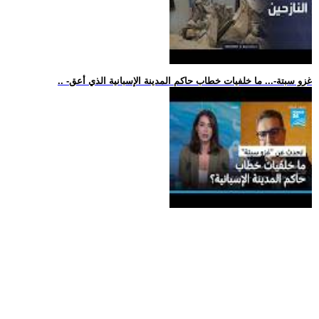
.. -غزو سبتة-... ما خلفيات خطاب حاكم المدينة الإسبانية الذي أعق