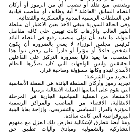
ويقتضي منع تقلد أو تنصيب أي من الرموز أو أركان
النظام السابق "الفاعلة " أية وظائف أو مناصب قيادية
في السلطات الرسمية المدنية والعسكرية والقضائية.
وفي الحالة السورية ينبغي الأخذ بعين الاعتبار أن سلطة
القهر الغالب والإرهاب كانت تهيمن على كافة مفاصل
الدولة، ما يفيد بأن تولي منصب رفيع في النظام البائد
كرئيس مجلس الوزراء لا يعني بالضرورة أن يكون
الشخص فاعلاً أو مؤثراً أو قادراً على رفض تبوأ هذا
المنصب، ما يفيد تاليا بضرورة التركيز على الفاعلين
الحقيقيين وليس الواجهات التي كان يصدِّرها النظام
الأسدي لتبدو وكأنها مسؤولة وصاحبة قرار.
التجريد من الشرعية:
تجريد رموز وأركان السلطة البائدة هي النقطة الأساسية
التي تقوم على أساسها العملية الانتقالية برمتها.
الاستبعاد من العملية السياسية الجارية في المرحلة
الانتقالية، الاقصاء من المناصب والمراكز الرسمية
المؤثرة بالقرار السياسي والتشريعي، وإزاحة بقايا البنية
البيروقراطية التي كانت سائدة.
وهنا أيضا نتطرق لإشكالية تعارض ذلك العزل مع مفهوم
التشاركية والشمولية ومبادئ وآليات تطبيق حق