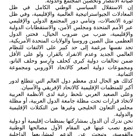
صيانة الانتصار وتحصين المجتمع والدولة:
إن الاستقلال السياسي الوطني الكامل في ظل
المعادلات الجيواستراتيجية العالمية والإقليمية، وفي ظل
ثورة الاتصالات، وتنامي دور المجتمع الدولي والإقليمي
عبر الأمم المتحدة ومجلس الأمن، والاستقطابات الدولية
والإقليمية، ضرب من ضروب الخيال، فحتى الدول
العظمى مثل الصين وروسيا والولايات المتحدة الأمريكية،
تجد نفسها مرغمة إلى حد كبير على الالتفات للنظام
العالمي الجديد وعدم الانفراد بالقرار، ولو على الأقل
ضمن تحالفات دولية كبرى كحلف وارسو وحلف الناتو،
ومجموعات دولية أصغر كالاتحاد الأوروبي ومجموعة
الثمانية.
كذلك هو الحال لدى معظم دول العالم التي تتطلع لدور
أكبر للمنظمات الإقليمية كالاتحاد الإفريقي والآسيان.
وعلى الصعيد العربي نلحظ رغبة لدى الأنظمة العربية
لاتخاذ قرارات تحت مظلة جامعة الدول العربية، أو مظلة
مجلس التعاون الخليجي وغيرها من التكتلات الإقليمية
والدولية.
نحن ندرك أن الدول بمشاركتها بمنظمات إقليمية أو دولية
تضع نصب عينها في المقام الأول مصالحها الوطنية
والقومية، وتبحث عن الدعم لمشاريعها الداخلية