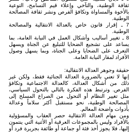
ثقافة الوطنية، والتآخي وإعلاء قيم التسامح، التوعية
بالأخوة والمساواة وتكافؤ الفرص ونشر ثقافة المصالحة
الوطنية.
7 ـ إقرار قانون خاص بالعدالة الانتقالية والمصالحة
الوطنية.
8 ـ تغيير أساليب وأشكال العمل في النيابة العامة، بما
يساعد على تشجيع الضحايا للتبليغ عن الجناة ويسهل
التعرف على الضحايا وعلى الجناة، وبما يسهل وصول
الأفراد لمقار النيابة العامة.
حقيقة وجوهر العدالة الانتقالية:
إنها لا تعني بالضرورة العدالة الجنائية فقط، ولكن غير
ذلك من أشكال العدالة، كالعدالة الاجتماعية وتكافؤ
الفرص. وترتبط هذه الفكرة بالتالي بالتحول السياسي،
مثل تغيير النظام أو التحول من الصراع المسلح إلى
المصالحة الوطنية، نحو مستقبل أكثر سلاماً وعدالة
بأدوات واضحة المعالم.
ومن مهام العدالة الانتقالية حصر العقاب والمسؤولية
بالأفراد وليس بالمجموعات العرقية أو الأثنية التي ينتمون
إليها، فلا يجوز أخذ فئة أو جماعة أو طائفة بجريرة فرد أو