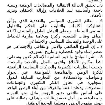
والتعاون.
5 ـ تحقيق العدالة الانتقالية والمصالحات الوطنية وسيلة
ناجعة وأساسية لنبذ الخلافات وإزالة الاحتقان وتبريد
الأحقاد.
6 - نظام الشورى السياسي والتعددية الذي يؤمِّن
التشاركية الكاملة، والتناوب على الحكم والتداول
السلمي للسلطة، ويعطي التمثيل العادل والمنصف لكافة
أطياف وفئات الشعب، ركيزة ودعامة صارمة للحفاظ
على الوحدة والتماسك السياسي والاجتماعي.
7 ـ إن التنوع الطائفي والاثني والثقافي والاجتماعي هو
عنصر إغناء وقوة للحضارة والتاريخ السوري.
8 ـ نشر المبادئ والقيم السامية للإسلام كدين وسطي،
ابتدأ بمكارم الأخلاق وانتهى بالعدل والتوحيد والرحمة،
وتجنب النظريات التكفيرية والحركات السياسية الرافضة
لفكرة الوطن والمناهضة للمواطنة، عبر الحوار
والتواصل، وبالاستفادة من التجارب السابقة للدول
المجاورة في تجاوز الفكر التكفيري والجماعات
المتطرفة، ودعاة الفتنة والفرقة بين أبناء الوطن الواحد
على أساس طائفي ضيق الرؤية، مائل نحو التورية
والمخادعة، من أجل تحقيق غايات وأهداف متعالية على
جوهر مفهوم الوطن ومسلمة الوحدة الوطنية.