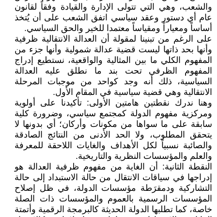
والشعب، وهي التي تتولى الإدارة والقيادة وفقاً لقانون
عام أي دستور وعقد سياسي اتفق الشعب على أن يُتخذ
أساساً ومعياراً ومقياساً معتمدا للخير والحق السياسي.
على الرغم من تبنينا لمقولة أن العدالة الانتقالية ظرفية
وأنها بحد ذاتها ليست قضية عدالة شمولية وأنها جزء من
المفهوم الكلي ما بين المثالية والواقعية، نستطيع إدراج
المفهوم الظرفي تحت بند ما نطلق عليه العدالة
السياسية، ذلك أنه وجد كواحد من موجبات المرحلة
الانتقالية وهي قضية سياسية في المقام الأول.
وهنا ندرك نقطتين هامتين الأولى: تأكيدنا على أولوية
ومركزية مفهوم الدولة كمجتمع سياسي، وضرورة كلية
سابقة على ما سواها من مكونات وأركان؛ أي بدونها لا
يتحقق المطلوب، ولا الحد الأدنى من النتائج الصادقة
والصائبة نسبياً لكل الأهداف والغايات اللاحقة للمعرفة
والعلم والمؤسسات النظرية والتاريخية.
النقطة الثانية: أن الغاية من مفهوم ظرفية العدالة هو
إدراجها في سياقات الانتقال من حالة الاستبداد إلى حالة
التشاركية ودمقرَطة مؤسسات الدولة، في ظل إصلاح
المؤسسات الرسمية بالعموم والمؤسسات ذات الصلة
خاصة، كما تطلبها الدولة الحديثة كالبرمجة الرقمية وأتمتة