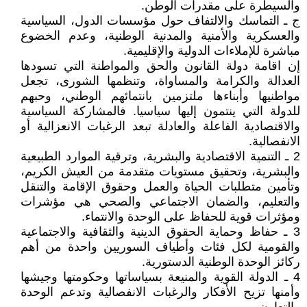
والسيطرة على مقدرات الوطن.
ج ـ التماسك والالتفاف حول مؤسسات الدول، السياسية
والعسكرية والأمنية والمدنية الوطنية، وعدم الخضوع
مباشرة للإملاءات الدولية والإقليمية.
إن اقامة دولة القانون والحق والمواطنة التي تسودها
العدالة والكرامة والمساواة، وتنظمها الشورى، تجعل
مواطنيها وأبناءها ملتزمين بانتمائهم الوطني، وحبهم
للدولة التي ينتمون إليها سياسيا. فالمشاركة السياسية
والاقتصادية الفاعلة والعادلة تبعد الرغبات الانعزالية أو
الانفصالية.
2 ـ التنمية الاقتصادية والبشرية، وترقية الموارد الطبيعية
والبشرية، وتحقيق مستويات متقدمة من العيش الكريم،
وتأمين متطلبات الحياة والعمل وحقوق الإقامة والتنقل
والتعليم، والضمان الاجتماعي والصحي هي مؤشرات
ومؤثرات قوية للحفاظ على الوحدة والانتماء.
3 ـ حفاظ وحماية الحقوق الدينية والثقافية والاجتماعية
والقومية لكل فئات وأطياف السوريين واحدة من أهم
ركائز الوحدة الوطنية الدستورية.
4 ـ الدولة القوية والمنيعة بسياساتها وحكومتها وجيشها
وأمنها تزيح الأفكار والرغبات الانفصالية وتدعم الوحدة