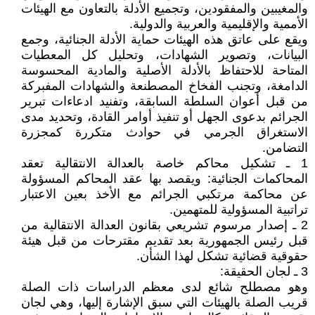
والمغيبين والمفقودين، وتجميع الأدلة بالتعاون مع الهيئات
الأممية والإقليمية والعربية والدولية.
ويقع على عاتق هذه الهيئات حماية الأدلة الجنائية، وجمع
البيانات، وتصوير الشهادات، وتحليل كل المعطيات
المتاحة للاحتفاظ بالأدلة الأصلية والمادية المحسوسة
الدامغة، وتجنب الفخاخ المصطنعة والشهادات المفبركة
من قبل أعوان السلطة السابقة، وتفنيد ادعاءات تبرير
الجرائم بدعوى الجهل أو تنفيذ أوامر القادة، وتحديد مدى
الاستغراق الجرمي في حوادث متكررة كمجزرة
التضامن.
1 ـ تشكيل محاكم خاصة بالعدالة الانتقالية تعقد
المحاكمات الجنائية: ويقصد بها عقد المحاكم المسؤولة
عن محاكمة مرتكبي الجرائم مع الأخذ بعين الاعتبار
تراتبية المسؤولية للمتهمين.
2 ـ إصدار مرسوم تشريعي بقانون العدالة الانتقالية من
قبل رئيس الجمهورية بعد تقديم مقترحات من قبل هيئة
حقوقية قضائية تشكل لهذا الشأن.
3 ـ لجان الحقيقة:
وهو مصطلح شائع لدى معظم الدراسات ذات الصلة
قريب الصلة بالهيئات التي سبق الإشارة إليها، وهي لجان