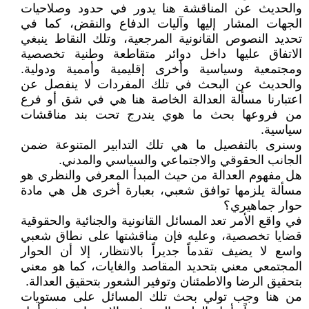
والحديث عن المناقشة هنا يدور في حدود وصلاحيات
الجهات المشار إليها وآليات الدفاع والنقض، كما في
تحديد النصوص القانونية المرجعية، وتلك النقاط ينبغي
الاتفاق عليها داخل دوائر متقاطعة وطنية تخصصية
ومجتمعية وسياسية وأخرى إقليمية وأممية ودولية.
والحديث عن البحث في تلك المفردات لا ينفصل عن
اعتبارنا مسألة العدالة الخاصة هنا هي في شق أو فرع
من فروعها بحث ما هوي يندرج تحت بند مناقشات
سياسية.
وسنرى بالتفصيل ما هي تلك التدابير المتنوعة ضمن
الجانب الحقوقي والاجتماعي والسياسي والمدني.
هل مفهوم العدالة من حيث المبدأ المعرفي والنظري هو
مسألة يلزمها توافق شعبي، بعبارة أخرى هل هي مادة
حوار جماهيري؟
في واقع الأمر تعد المسائل القانونية والجنائية والحقوقية
قضايا تخصصية، وعليه فإن مناقشتها على نطاق شعبي
واسع لا يضيف تقدماً جديراً بالانتظار، إلا أن الحوار
المجتمعي معني بتحديد المقاصد والغايات، كما هو معني
بتحقيق الرضا والاطمئنان وتوفير الشعور بتحقيق العدالة.
من هنا وجب تولي بحث تلك المسائل على مستويات