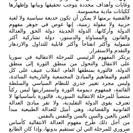
وغايات وأهداف محددة يتوجب تحقيقها وبيانها وإظهارها
ككيانات مادية محسوسة.
فالقضية برمتها لا يمكن أن تكون خديعة سياسية ولا لعبة
حزبية ولا مقولة زمنية، إنها غوص في جوهر مفهوم
الدولة وأركانها، الدولة الحديثة دولة الحق والعدالة
والقانون والمساواة والدستور، دولة تشاركية أكثر
شمولية وأكثر انفتاحاً وأكثر قابلية للتداول والازدهار
والتقدم والاستقرار.
يرتكز المفهوم الرئيسي للمرحلة الانتقالية في سوريا
على الانتقال والتحول من منطق الثورة إلى منطق
الدولة، فالثورة بمنطقها العام، انقلاب عنيف على كل
القيم والمفاهيم والمبادئ المجتمعية والتاريخية السائدة،
وليس مجرد تغيير جذري للنظام السياسي والسلطة
القائمة، فمفهوم ديمومة الثورة واستمراريتها ليس ركناً
منتصباً للمرحلة الانتقالية السورية، فالثورة بأساسياتها لا
تعترف بقوى الدولة التقليدية، ولا تقر مبادئ العدالة
القانونية والقضائية، وهي أميَل للعدالة الطبيعية مبدأ
العين بالعين والسن بالسن والنفس بالنفس.
من أجل ذلك طُرح مفهوم العدالة الانتقالية كأساس
ضروري للمرحلة التي لن تستقيم بدونها، وإذا كان الطابع