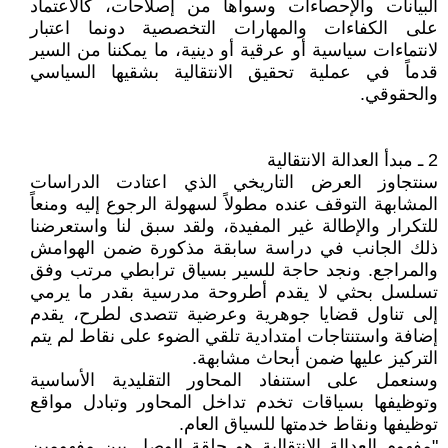
البيانات والإحصاءات وسواها من إصلاحات، كالاعتماد
على الكفاءات والمهارات التخصصية دونما اعتبار
لانتماءات سياسية أو عرقية أو دينية، ما يمكننا من السير
قدماً في عملية تحقيق الانتقالية بشقيها السياسي
والحقوقي.
2 ـ مبدأ العدالة الانتقالية
سنتجاوز العرض التاريخي الذي اعتادت الدراسات
المشابهة التوقف عنده مطولاً لسهولة الرجوع إليه ومنعاً
للتكرار والإطالة غير المفيدة، ولقد سبق لنا واستعرضنا
ذلك الجانب في دراسة سابقة مذكورة ضمن الهوامش
والمراجع. ونجد حاجة للسير بسياق ترابطي مرتب وفق
تسلسل بحثي لا يقدم أطروحة مدرسية بقدر ما يرمي
إلى تناول قضايا جوهرية وعرضية تتصدى لطرح، يقدم
إضافة واستنتاجات امتدادية تلقي الضوء على نقاط لم يتم
التركيز عليها ضمن أبحاث مشابهة.
وسنعمل على استنفاد المحاور التقليدية الأساسية
وتوظيفها بسياقات تخدم تداخل المحاور وتبادل مواقع
توظيفها ونقاط خدمتها للسياق العام.
"مفهوم العدالة الانتقالية هو حلقة الوصل بين مفهومين