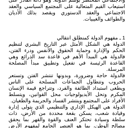
والاجتماعي المختصر بوسم الدولة. وهو ذاته القادر على
استيعاب القيم المتعالية على المجتمع السياسي والعقد
الاجتماعي والعقد الدستوري ويقصد بذلك الأديان
والطوائف والغيبيات.
1 ـ مفهوم الدولة كمنطلق انتقالي
الدولة هي الشكل الأمثل عبر التاريخ البشري لتنظيم
الحكم والإدارة وحماية الحقوق والأنفس ودرء الفتن،
فالدولة هي المبدأ الأهم في قاعدة سد الذرائع وهي
القاعدة الرئيسة في تفعيل وتطبيق مبدأ المصلحة
المرسلة.
فالدولة حاجة وضرورة، وبدونها تنتشر الفتن وتستعر
الحروب وتتطاول الجماعات المسلحة على الناس
ويطغى استبداد الطائفة والفرد، وتتراجع قيمة الإنسان
المكرم وتحل الأيديولوجيات محل القوانين، ويتسلط
الأفراد على المجتمع وينتشر الفساد والجريمة والطغيان.
الدولة هي الهيكل الإداري والتنظيمي الذي يتولى إدارة
وقيادة شعب، يسكن بقعة محددة من الأرض، ذات
سلطة وسيادة تحتكر العنف والقوة والقهر بما يحقق
مصالح الوطن، بما هو العنصر الجامع لمفهوم الأرض