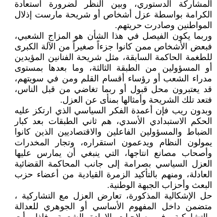
المشاركة الدستوري، وبين النظر لضرورة استعادة
الكرامة بواسطة عزل أشخاص أو شريحة مارست إذلال
المواطنين وصادرت حريتهم.
وربما يكون الفيصل في هذا الشأن هو المزاج الشعبي،
فبعض الأشخاص ممن كانوا جزءاً صغيراً من الآلة الكبرى
للطغمة الحاكمة السابقة، مثل شريحة الفنانين المؤيدين
أو المسؤولين من الطبقة الثالثة، وما بعدها بمستوى
مدراء الشعب أو رؤساء أقسام القلم ومن في سويتهم،
قد يعتبرون محل قبول أو ربما تغاضي من قبل الناس،
فتعد تلك الشريحة وأمثالها بمنأى عن العزل.
وبدون ريب فإن أعمدة الفكر السياسي الذي ارتكز عليه
الحكم الاستبدادي الأسدي، هم ثاني الطبقات بعد كبار
الضباط والمسؤولين الفاعلين والاقتصاديين الذين كانوا
يمولون النظام ويدعمون استقراره، وتجار المخدرات
وأصحاب مصانع انتاجها، التي ينبغي أن يمارس عليها
العزل السياسي بصرامة إلى جانب المحاكمة القضائية
العادلة، ومنهم بالتأكيد الزمرة القيادية من أعضاء حزب
البعث وأحزاب الجبهة الوطنية.
حل الإشكالية المذكورة، تعارض العزل مع التشاركية ،
متضمن داخل المفهوم الأساسي أو الجوهري للعدالة