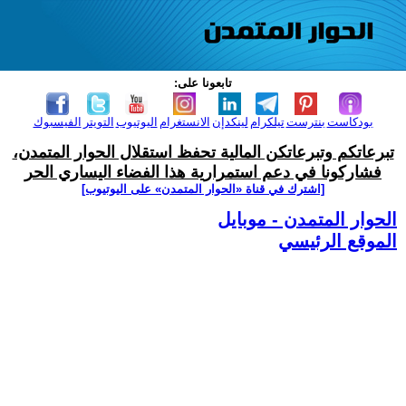
تابعونا على:
بودكاست
بنترست
تيلكرام
لينكدإن
الانستغرام
اليوتيوب
التويتر
الفيسبوك
تبرعاتكم وتبرعاتكن المالية تحفظ استقلال الحوار المتمدن،
فشاركونا في دعم استمرارية هذا الفضاء اليساري الحر
[اشترك في قناة ‫«الحوار المتمدن» على اليوتيوب]
الحوار المتمدن - موبايل
الموقع الرئيسي