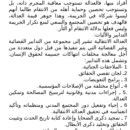
أفراد منها، فالعدالة تستوجب معاقبة المجرم ذاته، بل
وتستوجب تحصين وحماية أهله من الانتقام طالما أنهم
ليسوا شركاء في الجريمة، وهذا جوهر قيمة العدالة،
فالهدف هو تحصين المجتمع والسعي لمنع تكرار الجريمة
وليس فعلها بدلالة الانتقام أو الثأر.
التدابير والآليات:
العدالة الانتقالية تشير إلى مجموعة من التدابير القضائية
وغير القضائية التي يتم تنفيذها من قبل دول متعددة من
أجل معالجة مخلفات انتهاكات جسيمة لحقوق الإنسان.
وتشمل هذه التدابير:
1 -الملاحقات الجنائية.
2ـ لجان تقصي الحقائق.
3 ـ برامج التعويضات.
4 ـ أنواع مختلفة من الإصلاحات المؤسسية.
.5 ـ إجراءات مدنية وقانونية لترسيخ المصالحة وتمكين
العدالة.
6 ـ إحياء وتفعيل دور المجتمع المدني ومنظماته وتأكيد
انغماسه في تحقيق العدالة الانتقالية.
7 ـ تمجيد ذكرى الضحايا وإعادة كتابة تاريخ الحدث وتثبيت
الحقائق وتخليد ذكرى الأبطال.