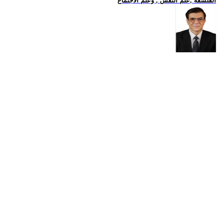
الفلسفة ,علم النفس , وعلم الاجتماع