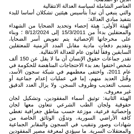
العناصر الشاملة لسياسة العدالة الانتقالية
والتي ينبغي أن تبدأ بتأسيس هيئتين تشكلان أساسا للبدء
بتنفيذ مبادي العدالة:
الهيئة الأولى: هيئة إحصاء وتحديد الضحايا من الشهداء
والمعتقلين بدءاً من 15/3/2011 إلى 8/12/2024 ؛ وبناء
على مخرجاتها الإحصائية يتم تعويض أسر الضحايا،
وتقديم دفعات مادية مقابل المدد الزمنية للمعتقلين
السابقين وفقاً لقانون عام للعدالة الانتقالية.
تقدر جماعات حقوق الإنسان أن ما لا يقل عن 150 ألف
شخص اختفوا بعد بدء الاحتجاجات المناهضة للحكومة في
عام 2011، واختفى معظمهم في شبكة سجون الأسد،
وقُتل العديد منهم، إما في عمليات إعدام جماعية أو
بسبب التعذيب وظروف السجن. ولا يزال العدد الدقيق
غير معروف.
الهيئة الثانية: توثيق أسماء المفقودين، وتشكيل لجان
حقوقية ولجان الطب الشرعي تتعاون معها لجان
وإحصائية فرعية، موزعة حسب مناطق جغرافية تغطي
كافة الأراضي السورية، وتدوِّن الوثائق الخاصة من
شهادات وصور وتنقيب في السجون والمقابر الجماعية
والمعتقلات السرية. ما سيؤدي لمعرفة مصير المفقودين