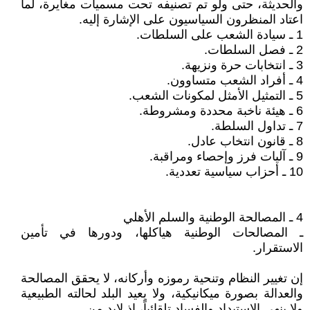
والحديثة، حتى ولو تم تصنيفه تحت مسميات مغايرة، لما
اعتاد المنظرون السياسيون على الإشارة إليه.
1 ـ سيادة الشعب على السلطات.
2 ـ فصل السلطات.
3 ـ انتخابات حرة ونزيهة.
4 ـ أفراد الشعب متساوون.
5 ـ التمثيل الأمثل لمكونات الشعب.
6 ـ هيئة ناخبة محددة ومشروطة.
7 ـ تداول السلطة.
8 ـ قانون انتخاب عادل.
9 ـ آليات فرز وإحصاء ومراقبة.
10 ـ أحزاب سياسية تعددية.
4 ـ المصالحة الوطنية والسلم الأهلي
ـ المصالحات الوطنية هياكلها، ودورها في تأمين
الاستقرار.
إن تغيير النظام وتنحية رموزه وأركانه، لا يحقق المصالحة
والعدالة بصورة ميكانيكية، ولا يعيد البلد لحالته الطبيعية
ولا ينهي الاستبداد والفساد تلقائياً، إذ لابد من