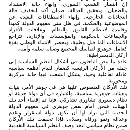
إن انتصار الشعب السوري، وإنهاء حالة الاستبداد
والطغيان، وتحقيق العدالة، ضمان أكيد لتخفيف حالة
التجاذبات الخارجية، وإنهاء الاصطفافات البعيدة عن
الموضوعية والحكمة. في ظل تبني مفهوم الدولة كمبدأ
وقاعدة لانتظام القانون والنظام، وعلاقات الأفراد
والجماعات بالحكومة والمؤسسات والإدارة، تتراجع
الانتماءات الما قبل وطنية، ويحضر الانتماء الوطني بقوة
كعامل جوهري لتماسك المجتمع وصيانه سلمه وأمنه.
أركان الديمقراطية:
عادة ما ينص الباحثون في أشكال النظم السياسية إلى
جملة من الأركان الرئيسة كضمان لقيام أنظمة سياسية
عادلة تفاعلية وحية، يشكل الشعب فيها حالة مركزية
ومحورية.
تلك الأركان المنصوص عليها هي في جوهر الأمر، بنيات
وهيئات جوهرية سياسية، واعتباره في أي دولة حديثة أو
نظام دستوري تشاوري تشاركي، فإذا تم إقصاء أحد تلك
الهيئات فنحن أمام نقص جوهري في مفهوم الدولة
الحديثة التي يراد لها أن تكون دولة استقرار وتقدم
وعدالة ونمو ورفاه وسلام، فإذا تحققت تلك الأركان
ضمن نظام سياسي اتخذ وصف النظم السياسية التقدمية