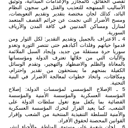
تقصي الحقائق، كالمجازر والإعدامات الميدانية، وتوثيق
الأساليب الممنهجه للتعذيب والقتل في سجون النظام
البائد، كذلك لجان مختصة بتقدير وتقديم التعويضات،
ومسح الأضرار التي نجمت عن جرائم القصف المتعمد
لمنازل ومساكن المدنيين في كافة المدن والأرياف
السورية.
4 ـ الاعتراف بالجميل وتقديم التقدير: لكل الثوار ومن
قدموا حياتهم وفلذات أكبادهم حتى تنتصر الثورة وتغدو
سوريا حرة مستقلة من جديد، وإيجاد السبل الملائمة
والآليات التي من خلالها تعترف الدولة ومؤسساتها
بالمعاناة والظلم والاضطهاد والتهجير، وتقدم الوسائل
الكفيلة بمنحهم ما يستحقون من تقدير واحترام،
ومكافئات، واتخاذ خطوات لمعالجة الأضرار في البنية
التحتية.
5 ـ الإصلاح المؤسسي لمؤسسات الدولة: إصلاح
المؤسسة العسكرية والمؤسسة الأمنية والمؤسسة
القضائية بما يكفل منع تغول سلطات الدولة على
الشعب، كما يعيد القرار لتحرك المؤسسة العسكرية
والأمنية للسلطة التنفيذية المنتخبة من الشعب وإقرار
القوانين المحصنة لحقوق الأفراد.
6 ـ لجان شعبية على مستوى المناطق والأحياء لنشر