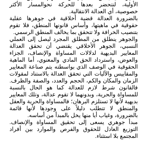
الأولية، لنتحضر بعدها للحركة نحوالمسار الأكثر
خصوصية، أي العدالة الانتقالية.
بالضرورة العدالة قضية أخلاقية في جوهرها عقلية
حقوقية في ماهيتها، وأساس قانونها المنطق، فلا تقوم
بتنصيب الخرافة ولا تتحقق بما يخالف المنطق الرسمي.
والجوهر ينطلق من المطلق المجرد ليصل إلى العملي
النسبي، الجوهر الأخلاقي يقتضي أن تحقق العدالة
المعايير البديهية لدلالات المساواة والإنصاف، الجزاء
والعوض، واسترداد الحق المادي والمعنوي، أما الماهية
الحقوقية في الوصف الذي بواسطته يتم صناعة المعايير
والمقاييس والآليات التي تحقق العدالة بالاستناد لمقولات
الزمان والمكان والكم، الحجم والعدد، والصفة والظرف.
فالقانون شرط لازم للعدالة كما هو الحال بالنسبة
للمساواة والحرية، وبدونهما لا تقوم عدالة، وتلك المعايير
بديهية لأنها لا تستلزم البرهان؛ فالمساواة والحرية والعقل
والمنطق لا تتطلب دليلاً على وجودها لأنها قائمة
بالضرورة، وغياب أيا منها يخل بالمبدأ من أساسه.
مبدأ جوهري يسعى إلى تحقيق المساواة والإنصاف.
التوزيع العادل للحقوق والفرص والموارد بين أفراد
المجتمع بلا استثناء.