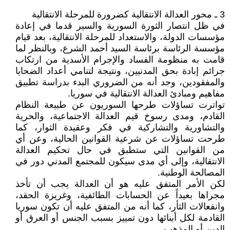
3 ـ محور العدالة الانتقالية كضرورة للمرحلة الانتقالية
في ظل انتصار الثورة السورية والسير قدما في إعادة
مؤسسات الدولة، والاستعداد للمرحلة الانتقالية، بعد قيام
مؤسسة الرئاسة برئاسة السيد أحمد الشرع، وبالنظر لما
قامت به منظومة الفساد والإجرام الأسدية من ارتكاب
جرائم إبادة بحق المدنيين، ونتيجة لتنامي أعداد الضحايا
والمفقودين، وجد أنه من الضروري البدء بدراسة تطبيق
مفاهيم ومبادئ العدالة الانتقالية في سوريا.
تواترت تساؤلات طرحها السوريون عن طبيعة النظام
القادم، ومدى رسوخ قيم العدالة الاجتماعية، والحرية
والتشاورية والتشاركية في فكر وعقيدة الثوار، كما
طرحت تساؤلات عن شرعية القوانين الحالية، وعن أي
من القوانين التي ستطبق في حال تحكيم العدالة
الانتقالية، وإلى أي مدى سيكون للمجتمع المدني دور في
المصالحة الوطنية.
لكن الأمر المتفق عليه هو أن العدالة يجب أن تأخذ
مجراها بعيداً عن الحسابات الطائفية، وغريزة الحقد،
وانفعالات الثأر، كما أنه من المتفق عليه أن تكون سوريا
القادمة لكل أبنائها دون تمييز بسبب الجنس أو العرق أو
الدين أو المذهب.