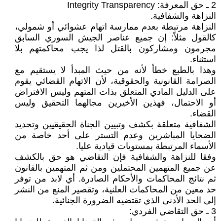
2 ـ حق المعرفة: Integrity Transparency
النزاهة والشفافية.
النزاهة مرتبطة بعدم ممارسة اتهام عشوائي أو شمولي،
كالقول مثلاً: إن جميع عناصر الجيش السوري السابق
مجرمون ومشاركون بالقتل لذا يجب محاكمتهم بلا
استثناء.
وهذا بالطبع خطأ لأنه من حيث المبدأ لا يستقيم مع
الصرامة القانونية والحقوقية، لأن الاتهام القضائي يقوم
على الدليل المادي المتعلق بذات المتهم وليس الافتراض
أو الاحتمال، فهذين الأخيرين مجالهما التحقيق وليس
القضاء.
الشفافية متعلقة بكشف وتبيين الجناة الحقيقيين وتحديد
الضحايا المباشرين وعدم التستر على أحد خاصة من
الأسماء المرتبطة بمستويات قيادية عليا.
وفقا للنزاهة والشفافية فإن التقاضي هو حق بالكشف
عن جميع المتهمين المحتملين ومن ثم المتهمين بالقانون
ثم نتائج المحاكمات والأحكام الصادرة. أي لابد من توفر
حد معين من المحاكمات العلنية، وتقصير المنع من النشر
إلى الحد الأدنى الذي تقتضيه الضرورة الجنائية.
3 ـ حق التقاضي الفردي: