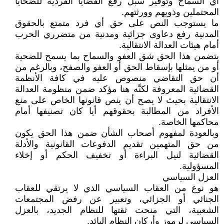
أي السماح وتوفير سبل رفع القضايا الفردية للضحايا
المحتملين وذويهم وورثتهم.
ما يستوجب النص على حق أي فرد متمتع بالحقوق
المدنية رفع دعاوى جزائية ومدنية من متضرري الحرب
أمام هيئات العدالة الانتقالية.
يتضمن هذا الحق شق العفو والسماح بما يسمح للضحية
أو من يمثلها بإسقاط الحق أو العفو والصفح، وبالرغم من
أن حق التقاضي منصوص عليه في كافة الأنظمة
القضائية المعروفة لكنَّه هنا مؤكد ضمن منظومة العدالة
الانتقالية بحيث لا يصح أن ينص قانونها الخاص على منع
الأفراد من المطالبة بحقوقهم أيا كان تصنيفها أمام
محاكمها الخاصة.
وبالعودة لمفهوم أصحاب الشأن ضمن هذا الحق يكون
من حق المتهمين تقديم الدفوعات القانونية والأدلة
القضائية لنيل البراءة أو تخفيف الحكم أو إخلاء
المسؤولية.
العزل السياسي
هو نوع من العقاب السياسي الذي لا يرتقي للعقاب
الجنائي أو الجزائي، وتعبير عن رفض المجتمعات
الشعبية، التي منحت ثقتها للنظام الجديد، بالعزل
السياسي لرموز وأركان النظام البائد.