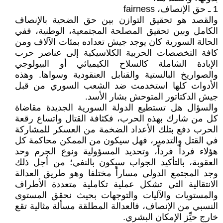
1 ـ حق الإنصاف، fairness
والقصد هو تحقيق التوازن بين حق الضحية بالإنصاف
الكامل وبين تحقيق المصلحة المجتمعية، الوطنية، ففي
الحالة السورية كان يوجد جيش تعداده بمئات الآلاف ومن
كافة التخصصات الحربية الكلاسيكية إلى عناصر حرب
الإبادة الشاملة كالسلاح الكيميائي أو البيولوجي
والصواريخ البالستية والقنابل العنقودية وسواها. وهذه
الأدوات كلها استخدمت ضد الشعب السوري من قبل
جيش الدكتاتور المتوحش بشار الأسد.
والسؤال هل تستطيع الدولة السورية الجديدة مقاضاة
كل من شارك بهذه الحرب، فكثافة القتال واتساع رقعة
الحرب دفع بتلك الأعداد الضخمة من العسكر للمشاركة
في القتل والتدمير، فهل سيكون من الممكن محاكمة كل
هؤلاء فرداً فرداً، وتحديد المسؤولية ونوع الجرم وحد
العقوبة، بالتأكيد الجواب سيكون بالنفي؛ من أجل ذلك
وجد المجتمع الدولي مساراً مختلفا وهو طريق العدالة
الانتقالية التي تشكل عملية تكاملية متعددة الأطراف
والمستويات والآليات والتوجهات بحيث نحقق المستوى
النسبي من الإنصاف، فالعدالة المطلقة مسألة مثالية تقع
خارج حيِّز الإمكان البشري.