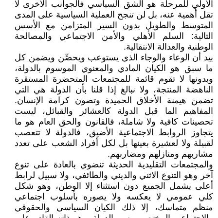
الأولي للمرحلة هو الشق السياسي فالجوانب الأخرى لا
تقل أهمية عنه، بل لن تنجح العملية السياسية على المدى
المتوسط والطويل بدون السير المتزامن مع الأسس
التالية: السلم الأهلي والأمن الاجتماعي والمصالحة
الوطنية والعدالة الانتقالية.
بيد أن الوعاء والوجاء الذي يستوعب ويحصِّن ويضمن كل
ما سبق هو الكيان المادي والمعنوي الموسوم بالدولة،
وبدونها لا تقوم قائمة للمجتمعات المتحضرة المستقرة
الناهضة المنتجة، ولا نبالغ إذا قلنا بأن الدولة هي التي
تضمن هيمنة الأخلاق الحميدة وتصون كرامة الإنسان.
المفاهيم الما قبل الدولة كالعشائر والقبائل، ليست
تحصينات كافية ولا شاملة، فالقانون والحق العام هو ما
يتجاوز الروابط الاجتماعية الأضيق، فالدولة لا تتعصب
لقبيلة ولا لعشيرة بعينها بل لكل أفراد الشعب على تعدد
مشاربهم ومنازلهم ومضاربهم.
والمجتمعات التقليدية الحديثة تنضوي بالعادة على تنوع
آخر وهو التنوع الاثني والديني والطائفي، ولا سبيل لرابط
أعلى يشمل الجميع دون استثناء إلا الوطن، وهو شكل
كلي عمومي لا يعكسه ولا يصوره بأسلوب اجتماعي
منظم متماسك، إلا ذلك الكيان السياسي والحقوقي