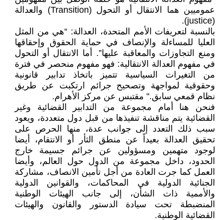
عموميين هما الانتقال أو التحول (Transition) والعدالة
(justice).
بالنسبة لتعريفات الأمم المتحدة، العدالة: “هي من المثل
العليا للمساءلة والإنصاف في حماية الحقوق وإحقاقها
ومنع التجاوزات والمعاقبة عليها”. أما الانتقال أو التحول
في مفهوم العدالة الانتقالية: فهو مفهوم منحصر في فترة
من التغيرات السياسية تتميز باتخاذ تدابير قانونية
وحقوقية لمواجهة وتصحيح جرائم ارتكبت عن طريق
نظام قمعي سابق." مقتبس عن مركز الأهرام.
فنحن هنا أمام مجموعة من التدابير القضائية وغير
القضائية يتم مناقشة تنفيذها من قبل دول متعددة، ويعود
سبب ذلك التعدد إلى جوانب عدة، منها الحرص على
تحقيق العدالة بعيداً عن منطق الثأر أو الانتقام، أيضا
لوجود متهمين ومسؤولين عن جرائم جسيمة خارج
الحدود، داخل مجموعة من الدول حول العالم، وأيضا
العمل كما جرت العادة من أجل تأمين الانصاف، مشاركة
الجنائية الدولية في المحاكمات، والقوانين الدولية
والأممية ذات الشأن، إلى جانب الهيئات الوطنية
المنضبطة تحت سيادة الدستور والقانون والهيئات
القضائية الوطنية.