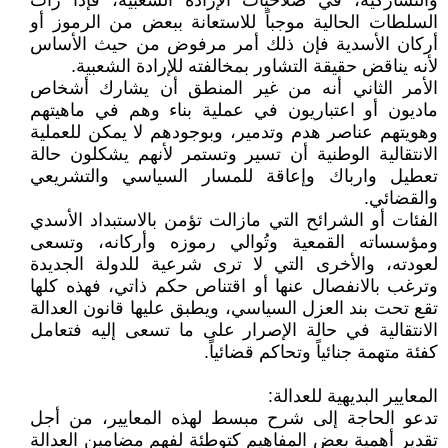
والتشاركية، في صلاحيات الإرادة الشعبية، فإذا رأت
السلطات الحالية موجباً للاستعانة ببعض من الرموز أو
أركان الأسدية فإن ذلك أمر مرفوض من حيث الأساس
لأنه يناقض حقيقة التشاور بمخالفته للإرادة الشعبية.
الأمر الثاني أنه من غير المنطق أن يشارك أشخاص
ماديون أو اعتباريون في عملية بناء وهم في ماهيتهم
وهويتهم عناصر هدم وتدمير، وبوجودهم لا يمكن للعملية
الانتقالية الوطنية أن تسير وتستمر لأنهم يشكلون حالة
تعطيل وارباك وإعاقة للمسار السياسي والتشريعي
والقضائي.
الفئات أو الشرائح التي مازالت تؤمن بالاستبداد الأسدي
ومؤسساته القمعية وتُوالي رموزه وأركانه، وتسعى
لعودته، والأخرى التي لا ترى شرعية للدولة الجديدة
وترغب بالانفصال عنها أو اقتناص حكم ذاتي، فهذه كلها
تقع تحت بند العزل السياسي، ويطبق عليها قانون العدالة
الانتقالية في حالة الإصرار على ما تسعى إليه فتعامل
كفئة متهمة جنائياً وتحاكم قضائياً.
المعايير البديهية للعدالة:
تدعو الحاجة إلى شرح مبسط لهذه المعايير، من أجل
تقدير أهمية بعض المفاهيم كتوطئة لفهم مضامين العدالة