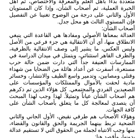
متعددة بدءاً بأهل العلم والمعرفة والاختصاص، ثم أهل
الخبرة العملية، ثم أصحاب الشأن، وإذا كان المستويان
الأول والثاني على درجة من الوضوح تغنينا عن التفصيل
فإن المستوى الثالث هو محل جدل.
أصحاب الشأن:
العدالة بمعناها الأصولي ومفادها هي القاعدة التي ينبغي
الانطلاق منها، أي أن الانتقالية هي جزء فرعي من الأصل
وليس العكس، ما يشير إلى وصف الانتقالية بالظرفية،
والظرف القاهر استثنائي، ويتمثل في ميدان الدراسة في
الممارسات العنيفة جداً التي دارت ضمن حالة حرب
مستعرة، أسفرت عن أعداد هائلة من الضحايا من شهداء
وقتلى ومصابين، وتدمير واسع الطيف والانتشار، وخسائر
مادية لحقت بالأموال والممتلكات والمؤسسات على
الصعيدين الفردي والمجتمعي. كل هؤلاء الذين تم ذكرهم
هم أصحاب الشأن عياناً وتمثيلاً. لهذا وجب لهذا المبحث
أن يتصدى لمعالجة كل ما يتعلق بأصحاب الشأن على
كافة الجهات.
وهؤلاء الأصحاب هم طرفي نقيض، الأول الجاني والثاني
الضحية تربط بينهما الجريمة والحق والقانون والقضاء،
منها وجب الانتباه لجملة من الحقوق التي لا تستقيم عدالة
بدونها، وأقصد هنا: