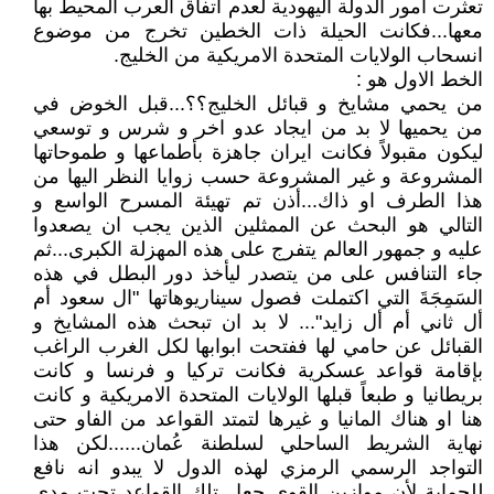
تعثرت امور الدولة اليهودية لعدم اتفاق العرب المحيط بها
معها...فكانت الحيلة ذات الخطين تخرج من موضوع
انسحاب الولايات المتحدة الامريكية من الخليج.
الخط الاول هو :
من يحمي مشايخ و قبائل الخليج؟؟...قبل الخوض في
من يحميها لا بد من ايجاد عدو اخر و شرس و توسعي
ليكون مقبولاً فكانت ايران جاهزة بأطماعها و طموحاتها
المشروعة و غير المشروعة حسب زوايا النظر اليها من
هذا الطرف او ذاك...أذن تم تهيئة المسرح الواسع و
التالي هو البحث عن الممثلين الذين يجب ان يصعدوا
عليه و جمهور العالم يتفرج على هذه المهزلة الكبرى...ثم
جاء التنافس على من يتصدر ليأخذ دور البطل في هذه
السَمِجَةَ التي اكتملت فصول سيناريوهاتها "ال سعود أم
أل ثاني أم أل زايد"... لا بد ان تبحث هذه المشايخ و
القبائل عن حامي لها ففتحت ابوابها لكل الغرب الراغب
بإقامة قواعد عسكرية فكانت تركيا و فرنسا و كانت
بريطانيا و طبعاً قبلها الولايات المتحدة الامريكية و كانت
هنا او هناك المانيا و غيرها لتمتد القواعد من الفاو حتى
نهاية الشريط الساحلي لسلطنة عُمان......لكن هذا
التواجد الرسمي الرمزي لهذه الدول لا يبدو انه نافع
للحماية لأن موازين القوى جعل تلك القواعد تحت مدى