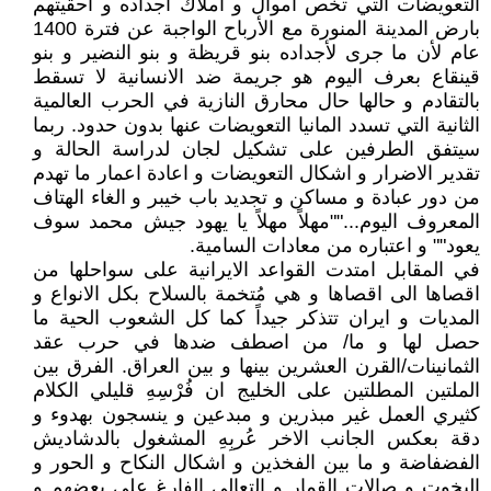
التعويضات التي تخص أموال و أملاك اجداده و احقيتهم
بارض المدينة المنورة مع الأرباح الواجبة عن فترة 1400
عام لأن ما جرى لأجداده بنو قريظة و بنو النضير و بنو
قينقاع بعرف اليوم هو جريمة ضد الانسانية لا تسقط
بالتقادم و حالها حال محارق النازية في الحرب العالمية
الثانية التي تسدد المانيا التعويضات عنها بدون حدود. ربما
سيتفق الطرفين على تشكيل لجان لدراسة الحالة و
تقدير الاضرار و اشكال التعويضات و اعادة اعمار ما تهدم
من دور عبادة و مساكن و تجديد باب خيبر و الغاء الهتاف
المعروف اليوم...""مهلاً مهلاً يا يهود جيش محمد سوف
يعود"" و اعتباره من معادات السامية.
في المقابل امتدت القواعد الايرانية على سواحلها من
اقصاها الى اقصاها و هي مُتخمة بالسلاح بكل الانواع و
المديات و ايران تتذكر جيداً كما كل الشعوب الحية ما
حصل لها و ما/ من اصطف ضدها في حرب عقد
الثمانينات/القرن العشرين بينها و بين العراق. الفرق بين
الملتين المطلتين على الخليج ان فُرْسِهِ قليلي الكلام
كثيري العمل غير مبذرين و مبدعين و ينسجون بهدوء و
دقة بعكس الجانب الاخر عُربِهِ المشغول بالدشاديش
الفضفاضة و ما بين الفخذين و اشكال النكاح و الحور و
اليخوت و صالات القمار و التعالي الفارغ على بعضهم و