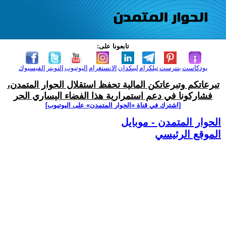
تابعونا على:
بودكاست
بنترست
تيلكرام
لينكدإن
الانستغرام
اليوتيوب
التويتر
الفيسبوك
تبرعاتكم وتبرعاتكن المالية تحفظ استقلال الحوار المتمدن،
فشاركونا في دعم استمرارية هذا الفضاء اليساري الحر
[اشترك في قناة ‫«الحوار المتمدن» على اليوتيوب]
الحوار المتمدن - موبايل
الموقع الرئيسي