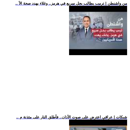
.. من واشنطن | ترمب يطالب بحل سريع في هرمز.. وغلاء يهدد صحة الأ
.. شبكات | عراقي اعترض على صوت الأذان.. فأطلق النار على مئذنة م