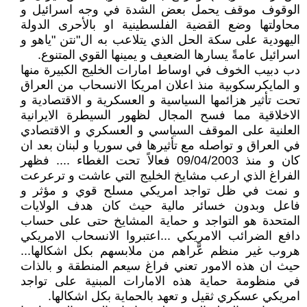
الوقوف موقف يحمل بعض الشدة في وجه اسرائيل و
محاولتها وضع القضية الفلسطينية او بالأحرى الدولة
اليهودية على سكة الحل الذي يتلاعب به ال"نتن "ياهو و
اسرائيل عامةً يسارها الضعيف و يمينها القوي المتنوع.
دب دبيب الخوف في اوساط امارات الخليج الكبيرة منها
و المايكرسكوبية منذ اعلان امريكا الانسحاب من العراق
تحت تأثير هزائمها السياسية و العسكرية و الاقتصادية و
الاخلاقية مما فسح المجال لظهور السيطرة الايرانية
العلنية على الموقف السياسي و العسكري و الاقتصادي
في العراق و تواصله مع تأثيرها في سوريا و لبنان بعد ان
كان و منذ 09/04/2003 فعالاً تحت الغطاء .... فظهر
الفراغ الذي ارعب مشايخ الخليج التي عاشت و ترعرعت
و نمت في ظل تواجد امريكي مسلح قوي و مؤثر و
فاعل وبدون خسائر مالية حيث كان هدف الولايات
المتحدة هو التواجد و حماية المشايخ حتى على حساب
دافع الضرائب الامريكي ...اعتبروا الانسحاب الامريكي
هروب غير منظم عَّراهم من ملابسهم بكل اشكالها...
حيث ان هذه الامور تعني فراغ سيعم المنطقة و بالذات
في منظومة حماية هذه الامارات المبنية على تواجد
امريكي عسكري ثقيل و تعهد بالحماية بكل اشكالها.