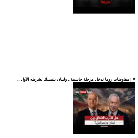
.. مفاوضات روما تدخل مرحلة حاسمة.. ولبنان يتمسك بشرطه الأول | #