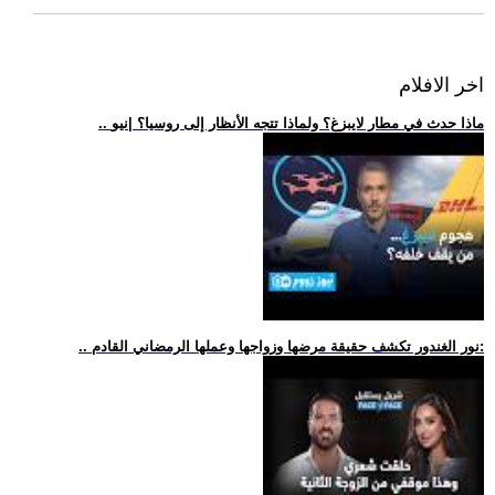
اخر الافلام
.. ماذا حدث في مطار لايبزغ؟ ولماذا تتجه الأنظار إلى روسيا؟ |نيو
.. نور الغندور تكشف حقيقة مرضها وزواجها وعملها الرمضاني القادم: