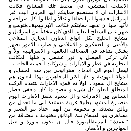
الاسلحة المنتشرة في محيط تلك المشايخ فكانت
الاشارات ان لا يستطيع حمايتكم ايها العربان البدو غير
اسرائيل فأذهبوا اليها خفافاً و ثقالاً و اطلبوا بكل صراحة و
تأكيد منها ان تتعهد حمايتكم فكانت الابراهيمية...فتوسع و
ظهر على السطح التعاون الذي كان مخفياً بين اسرائيل و
مشايخ الخليج بكل انواع التعاون التجاري الصناعي
والأمني و العسكري و الاعلامي و صارت الامور تظهر
بشكل متباعد في الصحافة العالمية و الاسرائيلية اولاً و
كان تركي الفيصل و انور عشقي و قبلها المكاتب
التجارية في قطر و الامارات و شركات الحماية الخاصة...
ليصل اليوم الى اندماج استراتيجي بين هذه المشايخ و
الدولة اليهودية و كان اكثر المجاهرين بهذا التعاون هم
مشايخ ال سعود... اولاً ثم قفزة الامارات لتتقدم الركب
المنطلق لتعلن كل شيء و يتضح ما كان مخفي فصار
التسابق بين الامارات و ال سعود لتقفز الامارات اليوم
متصدرة المشهد بعلنية غريبة مستندة الى ما تحمل من
وثائق مصدقة و مختومة من انهم احفاد بنو النضير و
مصاهري بنو القينقاع تلك الوثائق مختومة و مصَّدقة من
""عمدة"" المدينةالمنورة قبل ان تكون منورة و قبل
المهاجرين و الأنصار.