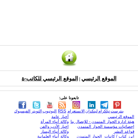
الموقع الرئيسي
الموقع الرئيسي للكاتب-ة
|
تابعونا على:
بنترست
تيلكرام
لينكدإن
الانستغرام
RSS
اليوتيوب
التويتر
الفيسبوك
الموقع الرئيسي
أخبار عامة
هيئة ادارة الحوار المتمدن - للإتصال بنا
وكالة أنباء المرأة
إحصائيات مؤسسة الحوار المتمدن
اخبار الأدب والفن
قواعد النشر
وكالة أنباء اليسار
ابرز كتاب / كاتبات الحوار المتمدن
وكالة أنباء العلمانية