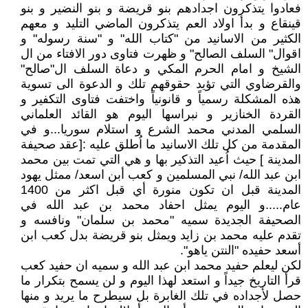
فعادوا يتذكرون اجدادهم بنو قريضة و بنو النضير و بنو
قينقاع و بدأ اولاد العم يتذكرون الماضي التليد و معهم
الكثير من الاسانيد من "كتاب الله" و "سنة رسوله" و
اقوال" السلف الصالح" و ظهرت فتاوى دور الافتاء من ال
الشيخ و امام الحرم المكي و دعاة السلف ال"صالح"
والقرضاوي التي تؤيد حقوقهم تلك و الدعوة الى تسوية
هذه المشكلة رسمياً و قانونياً واختفت فتاوى التكفير و
القردة الخنازير و نبراسها اليوم هو القائد العلماني
السلمي المدني محمد الشرع و استلام سوريا...و في
المقدمة من كل تلك الاسانيد ما اُطلق عليه :[عقد صحيفة
المدينة ] حيث اُعيد التذكير بها و هي التي تمت بين محمد
ابن عبد الله/ نبي المسلمين و كعب أبن اسعد/ ممثل يهود
المدينة قبل ان تكون منورة أي قبل اكثر من 1400
عام.....و اليوم يمثل احفاد محمد بن عبد الله في
الصحيفة الجديدة سميه "محمد بن سلمان" ونافسه و
تقدم عليه محمد بن زايد ويمثل بنو قريضة بدل كعب ابن
أسعد حفيده "النتن ياهو".
لكن ليعلم حفيد محمد ابن عبد الله و سميه ان حفيد كعب
قرأ التاريخ جيداً و استعد لهذا اليوم و لن يسمح بتكرار ما
حصل لأجداده في تلك الغابرة بل سيطرح ما يريد و منها