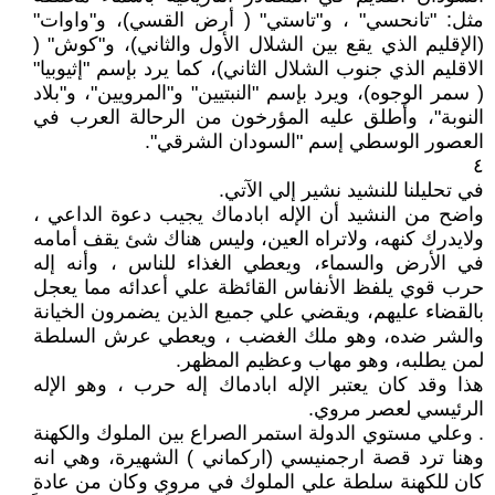
مثل: "تانحسي" ، و"تاستي" ( أرض القسي)، و"واوات"
(الإقليم الذي يقع بين الشلال الأول والثاني)، و"كوش" (
الاقليم الذي جنوب الشلال الثاني)، كما يرد بإسم "إثيوبيا"
( سمر الوجوه)، ويرد بإسم "النبتيين" و"المرويين"، و"بلاد
النوبة"، وأطلق عليه المؤرخون من الرحالة العرب في
العصور الوسطي إسم "السودان الشرقي".
٤
في تحليلنا للنشيد نشير إلي الآتي.
واضح من النشيد أن الإله ابادماك يجيب دعوة الداعي ،
ولايدرك كنهه، ولاتراه العين، وليس هناك شئ يقف أمامه
في الأرض والسماء، ويعطي الغذاء للناس ، وأنه إله
حرب قوي يلفظ الأنفاس القائظة علي أعدائه مما يعجل
بالقضاء عليهم، ويقضي علي جميع الذين يضمرون الخيانة
والشر ضده، وهو ملك الغضب ، ويعطي عرش السلطة
لمن يطلبه، وهو مهاب وعظيم المظهر.
هذا وقد كان يعتبر الإله ابادماك إله حرب ، وهو الإله
الرئيسي لعصر مروي.
. وعلي مستوي الدولة استمر الصراع بين الملوك والكهنة
وهنا ترد قصة ارجمنيسي (اركماني ) الشهيرة، وهي انه
كان للكهنة سلطة علي الملوك في مروي وكان من عادة