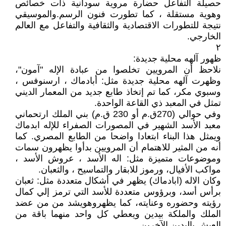
حصيلة التفاعل حضارة مروية سودانية ذات خصائص
وهوية مستقلة ، كما تطورت فنون الرسم.والموسيقي
نتيجة للتطورات الاقتصادية والثقافية والتفاعل مع العالم
الخارجي.
٢
ظهور آلهه محلية جديدة:
نلاحظ أن المرويين تخلصوا من عبادة الإله "آمون"،
وظهرت آلهه محلية جديدة مثل: أبادماك ، ارسنوفس ،
وسبوي مكر، كما تم إتخاذ طابع جديد من المعمار الديني
تمثل في المعبد ذي القاعة الواحدة.
وفي حوالي (270ق.م أو 230 ق.م) بني الملك ارتحماني
معبد الأسد الشهير في المصورات الصفراء للإله ابدماك
ويمثل هذا البناء ابتعادا واضحا من الطابع المصري. كما
أنه من المثير للاهتمام أن المرويين بدأوا يظهرون سمات
وموضوعات متميزة مثل: اله الأسد ، عروش الأسد ،
مواكب الأفيال، ورموز للابقار والتماسيح ، والثعبان.
وكان الاله (ابادماك) يظهر في أشكال متعددة مثل: ثعبان
برأس أسد، وبرؤوس متعددة للأسد التي ترمز إلي كمال
رؤيته وحضوره وعنايته، كما يظهروهويشد من من عضد
الملك والملكة بيدين ويعطي كل واحد منهما باقة من
العيش باليدين الآخرين.