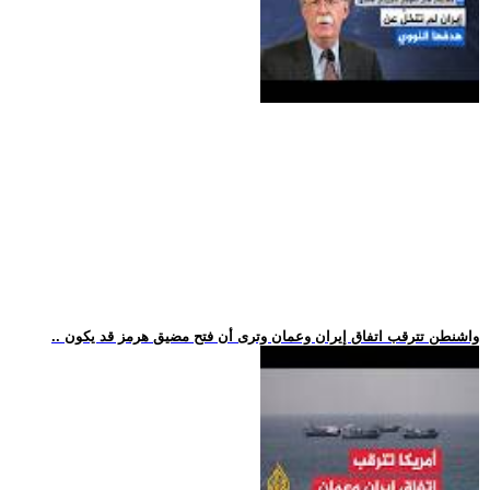
.. واشنطن تترقب اتفاق إيران وعمان وترى أن فتح مضيق هرمز قد يكون