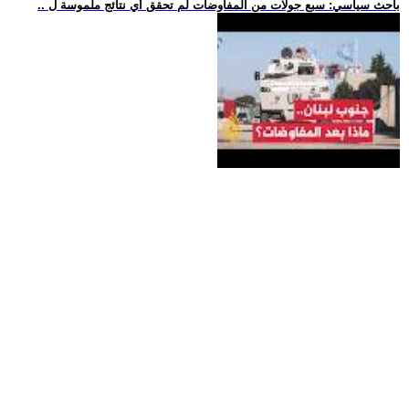
.. باحث سياسي: سبع جولات من المفاوضات لم تحقق أي نتائج ملموسة ل