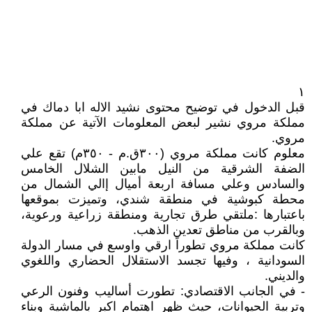
١
قبل الدخول في توضيح محتوى نشيد الاله ابا دماك في
مملكة مروي نشير لبعض المعلومات الآتية عن مملكة
مروي.
معلوم كانت مملكة مروي (٣٠٠ق.م - ٣٥٠م) تقع علي
الضفة الشرقية من النيل مابين الشلال الخامس
والسادس وعلي مسافة اربعة أميال إالي الشمال من
محطة كبوشية في منطقة شندي، وتميزت بموقعها
باعتبارها :ملتقي طرق تجارية ومنطقة زراعية ورعوية،
وبالقرب من مناطق تعدين الذهب.
كانت مملكة مروي تطوراً ارقي واوسع في مسار الدولة
السودانية ، وفيها تجسد الاستقلال الحضاري واللغوي
والديني.
- في الجانب الاقتصادي: تطورت أساليب وفنون الرعي
وتربية الحيوانات، حيث ظهر اهتمام اكبر بالماشية وبناء