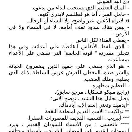
ذي اليد الطولي
- الملك العظيم الذي يستجيب لنداء من يدعوه.
- حامل السر ، أما هو فطلسم لايدري كنهه.
6. لاتراه الأعين، غير واضح، ولا النساء أو الرجال.
- ليس هناك سدود تقف أمامه، لا في السماء ولا في
الأرض .
- يعطي الغذاء لكل الناس
- الذي يلفظ الأنفاس القائظة علي أعدائه، وفي هذا
تتجلي مقدرته " قوته الخاصة" التي تقضي علي الأعداء
بمساعدته
- هو الذي يقضي علي جميع الذين يضمرون الخيانة
والشر ضده، المعطي للعرش عرش السلطة لذلك الذي
يطلبه، وملك الغضب.
- العظيم بمظهره.
(راجع مبيكو فسكايا : مرجع سابق).
وقبل تحليل هذا النشيد ، نوضح الآتي:
*ايدميك وتعني إسم الإله أبادماك.
** تولكيت : الاسم القديم لمنطقة النقعة
*** ايبريب : التسمية القديمة للمصورات الصفرا.
**** تانحسي : من الأسماء للسودان القديم ، ويرد
السودان القديم في المصادر التاريخية بأسماء مختلفة