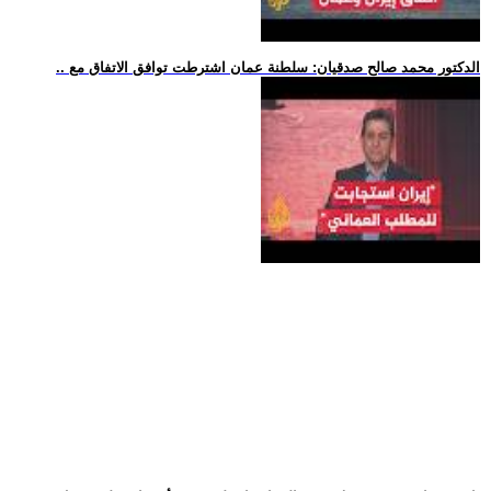
.. الدكتور محمد صالح صدقيان: سلطنة عمان اشترطت توافق الاتفاق مع