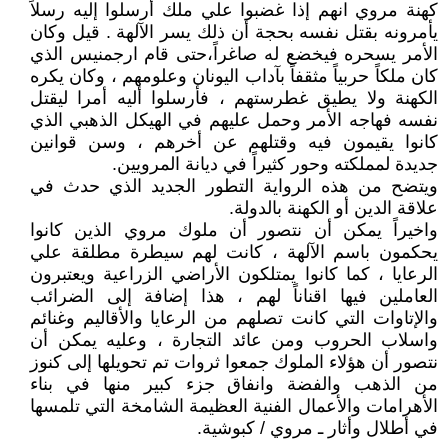
كهنة مروي انهم إذا غضبوا علي ملك أرسلوا إليه رسلاً
يأمرونه بقتل نفسه بحجة أن ذلك يسر الآلهة . قيل وكان
الأمر يسحره فيخضع له صاغراً،حتى قام ارجمنيس الذي
كان ملكاً حربياً مثقفاً بآداب اليونان وعلومهم ، وكان يكره
الكهنة ولا يطيق غطرستهم ، فأرسلوا أليه أمرا ليقتل
نفسه فهاجه الأمر وحمل عليهم في الهيكل الذهبي الذي
كانوا يقيمون فيه وقتلهم عن أخرهم ، وسن قوانين
جديدة لمملكته وحور كثيراً في ديانة المرويين.
ويتضح من هذه الرواية التطور الجديد الذي حدث في
علاقة الدين أو الكهنة بالدولة.
واخيراً يمكن أن نتصور أن ملوك مروي الذين كانوا
يحكمون باسم الآلهة ، كانت لهم سيطرة مطلقة علي
الرعايا ، كما كانوا يمتلكون الأراضي الزراعية ويعتبرون
العاملين فيها اقناناً لهم ، هذا إضافة إلى الضرائب
والإتاوات التي كانت تصلهم من الرعايا والأقاليم وغنائم
واسلاب الحروب ومن عائد التجارة ، وعليه يمكن أن
نتصور أن هؤلاء الملوك جمعوا ثروات تم تحويلها إلى كنوز
من الذهب والفضة وانفاق جزء كبير منها في بناء
الأهرامات والأعمال الفنية العظيمة الشامخة التي تلمسها
في أطلال وأثار ـ مروي / كبوشية.