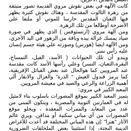
كانت الآلهه في بعض نقوش مروي القديمة تصور منبثقة
من زهرة الثالوث المقدسة ، وهناك نقوش كثيرة يظهر
فيها الثعبان المقدس حارسا للموتي أو ملتفا علي
الأضرحة أوطالعا من تلك الزهرة.
ومن آلهة مروي (ارنستوفس ) الذي يظهر في صورة
صياد يمسك غزالة بيده وباقة من الزهور في اليد الأخري،
ومن الآلهه ايضا (هورس) وصورته علي هيئة جسم إنسان
عليه رأس نسر.
ويبدو أن تلك الحيوانات ( الأسد، الفيل، التمساح،
البقرة،الثعبان، النسر) وعلي رأسها الأسد كانت مقدسة
عند المرويين كما هوالحال عند بعض القبائل الإفريقية،
كما يرمز قندول العيش " الذرة" والغزال والابقار ألي
أهمية الزراعة والرعي والصيد في معيشة المرويين.
المعبد الكبير في مروي:
يتميز المعبد الكبير بموقع المصورات باسلوب بناء لامثيل
له في العمارتين النوبية والمصرية ، ويتكون المبني من
عدد من المعابد والممرات المعقدة ، ويخلو موقع
المصورات من أي مباني سكنية أو مدافن. ويري عالم
الآثار "هنزا" :إن هذه المباني المختلفة قد أعدت للآغراض
الدينية البحتة، إذا استثنينا بعض الملحلقات الضرورية