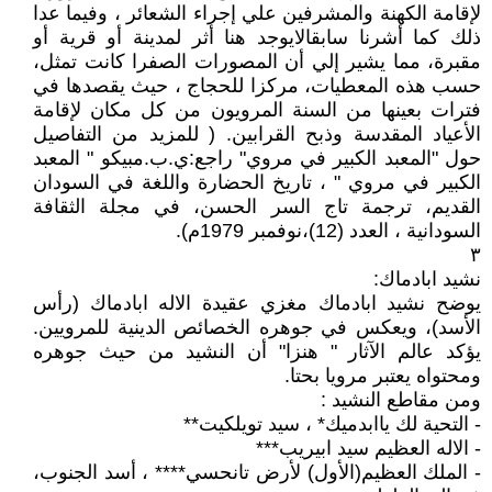
لإقامة الكهنة والمشرفين علي إجراء الشعائر ، وفيما عدا
ذلك كما أشرنا سابقالايوجد هنا أثر لمدينة أو قرية أو
مقبرة، مما يشير إلي أن المصورات الصفرا كانت تمثل،
حسب هذه المعطيات، مركزا للحجاج ، حيث يقصدها في
فترات بعينها من السنة المرويون من كل مكان لإقامة
الأعياد المقدسة وذبح القرابين. ( للمزيد من التفاصيل
حول "المعبد الكبير في مروي" راجع:ي.ب.مبيكو " المعبد
الكبير في مروي " ، تاريخ الحضارة واللغة في السودان
القديم، ترجمة تاج السر الحسن، في مجلة الثقافة
السودانية ، العدد (12)،نوفمبر 1979م).
٣
نشيد ابادماك:
يوضح نشيد ابادماك مغزي عقيدة الاله ابادماك (رأس
الأسد)، ويعكس في جوهره الخصائص الدينية للمرويين.
يؤكد عالم الآثار " هنزا" أن النشيد من حيث جوهره
ومحتواه يعتبر مرويا بحتا.
ومن مقاطع النشيد :
- التحية لك ياابدميك* ، سيد تويلكيت**
- الاله العظيم سيد ابيريب***
- الملك العظيم(الأول) لأرض تانحسي**** ، أسد الجنوب،