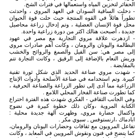
الحفائر لتخزين المياه واستعمالها في فترات الشح.
- دخلت الساقية السودان في العهد المروي ، واحدثت
تطوراً هائلاً في القوه المنتجة حيث حلت قوة الحيوان
محل قوة الإنسان العضلية ، وتم إدخال زراعة محاصيل
جديدة ، أصبحت هنالك اكثر من دورة زراعية واحدة.
- ازدهرت علاقة مروي التجارية مع مصر في عهود
البطالمة واليونان والرومان ، وكانت أهم صادرات مروي
إلى مصر هي: سن الفيل والصمغ والروائح والخشب
وريش النعام بالإضافة إلى الرقيق ، وكانت التجارة تتم
بالمقايضة .
- شهدت مروي صناعة الحديد الذي شكل ثورة تقنية
كبيرة. وتم استخدامه في صناعة الأسلحة وأدوات الإنتاج
الزراعية مما أدى إلى تطور الزراعة والصناعة الحرفية ،
كما تطورت صناعة الفخار المحلي اللامع .
وفي الجانب الثقافي - الفكري شهدت هذه الفترة اختراع
الكتابة المروية ،وكان ذلك خطوة كبيرة في نضوج
واكتمال حضارة مروي، وظهرت آلهة جديدة محلية :
ابادماك ،ارنستوفس , سبوي مكر .
تفاعل المرويون مع ثقافات وحضارات اليونان والرومان،
كما يتضح في فنون ونقوش المرويين في المعابد ، وكانت