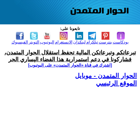
تابعونا على:
بودكاست
بنترست
تيلكرام
لينكدإن
الانستغرام
اليوتيوب
التويتر
الفيسبوك
تبرعاتكم وتبرعاتكن المالية تحفظ استقلال الحوار المتمدن،
فشاركونا في دعم استمرارية هذا الفضاء اليساري الحر
[اشترك في قناة ‫«الحوار المتمدن» على اليوتيوب]
الحوار المتمدن - موبايل
الموقع الرئيسي