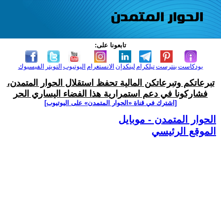
تابعونا على:
بودكاست
بنترست
تيلكرام
لينكدإن
الانستغرام
اليوتيوب
التويتر
الفيسبوك
تبرعاتكم وتبرعاتكن المالية تحفظ استقلال الحوار المتمدن،
فشاركونا في دعم استمرارية هذا الفضاء اليساري الحر
[اشترك في قناة ‫«الحوار المتمدن» على اليوتيوب]
الحوار المتمدن - موبايل
الموقع الرئيسي