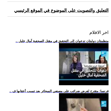
التعليق والتصويت على الموضوع في الموقع الرئيسي
اخر الافلام
.. منظمتان دوليتان تدعوان إلى التحقيق في مقتل الصحفية آمال خليل
.. فرنسا: مقترح لفرض ضرائب على مصنعي السجائر بعد تسبب أعقابها ف