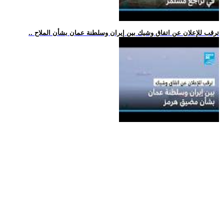
.. ترقب للإعلان عن اتفاق وشيك بين إيران وسلطنة عمان بشأن الملاح