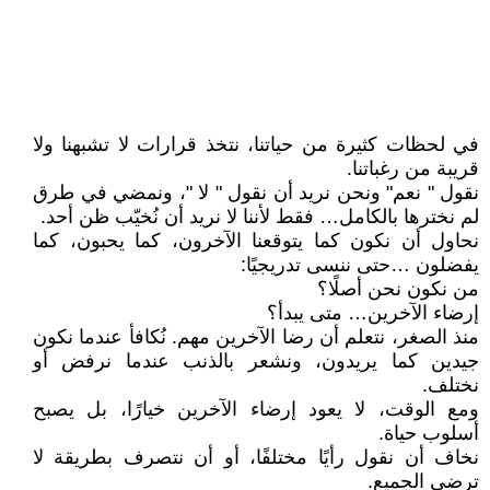
في لحظات كثيرة من حياتنا، نتخذ قرارات لا تشبهنا ولا
قريبة من رغباتنا.
نقول " نعم" ونحن نريد أن نقول " لا "، ونمضي في طرق
لم نخترها بالكامل… فقط لأننا لا نريد أن نُخيّب ظن أحد.
نحاول أن نكون كما يتوقعنا الآخرون، كما يحبون، كما
يفضلون …حتى ننسى تدريجيًا:
من نكون نحن أصلًا؟
إرضاء الآخرين… متى يبدأ؟
منذ الصغر، نتعلم أن رضا الآخرين مهم. نُكافأ عندما نكون
جيدين كما يريدون، ونشعر بالذنب عندما نرفض أو
نختلف.
ومع الوقت، لا يعود إرضاء الآخرين خيارًا، بل يصبح
أسلوب حياة.
نخاف أن نقول رأيًا مختلفًا، أو أن نتصرف بطريقة لا
ترضي الجميع.