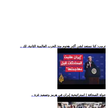
.. ترمب: كنا نستعد لشن أكبر هجوم منذ الحرب العالمية الثانية، لك
.. جولة الصحافة | استراتيجية إيران في هرمز وتصعيد غزة