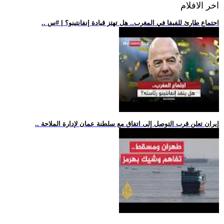
اخر الافلام
.. اجتماع طارئ للفيفا في المغرب.. هل تهتز قيادة إنفانتينو؟ | #س
.. إيران تعلن قرب التوصل إلى اتفاق مع سلطنة عمان لإدارة الملاحة