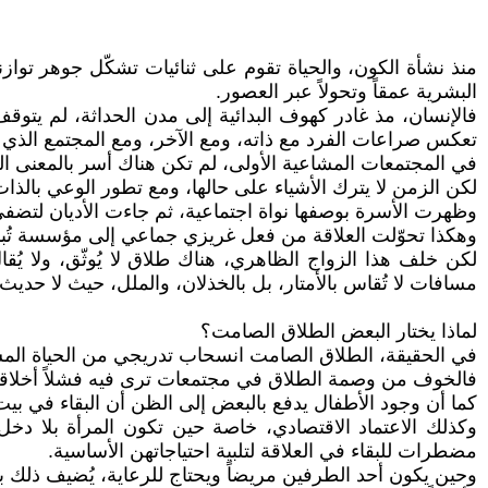
منذ نشأة الكون، والحياة تقوم على ثنائيات تشكّل جوهر تو
البشرية عمقاً وتحولاً عبر العصور.
فالإنسان، مذ غادر كهوف البدائية إلى مدن الحداثة، لم يتوقف
تعكس صراعات الفرد مع ذاته، ومع الآخر، ومع المجتمع الذي 
في المجتمعات المشاعية الأولى، لم تكن هناك أسر بالمعنى الذي
لكن الزمن لا يترك الأشياء على حالها، ومع تطور الوعي بالذات
وظهرت الأسرة بوصفها نواة اجتماعية، ثم جاءت الأديان لتضفي ع
وهكذا تحوّلت العلاقة من فعل غريزي جماعي إلى مؤسسة تُبنى 
لكن خلف هذا الزواج الظاهري، هناك طلاق لا يُوثّق، ولا ي
مسافات لا تُقاس بالأمتار، بل بالخذلان، والملل، حيث لا حدي
لماذا يختار البعض الطلاق الصامت؟
في الحقيقة، الطلاق الصامت انسحاب تدريجي من الحياة المشت
فالخوف من وصمة الطلاق في مجتمعات ترى فيه فشلاً أخلاقياً أو
كما أن وجود الأطفال يدفع بالبعض إلى الظن أن البقاء في ب
وكذلك الاعتماد الاقتصادي، خاصة حين تكون المرأة بلا دخل 
مضطرات للبقاء في العلاقة لتلبية احتياجاتهن الأساسية.
وحين يكون أحد الطرفين مريضاً ويحتاج للرعاية، يُضيف ذلك بعدا