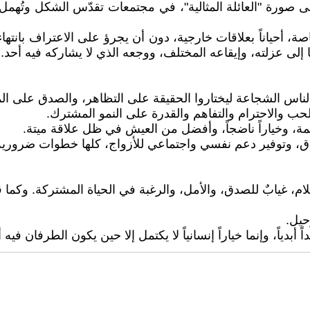
صورة "العائلة المثالية"، في مجتمعات تقدّس الشكل وتُهمل الج
حياناً بعلاقات خارجية، دون أن يجرؤ على الاعتراف بانتهاء ا
 إلى عزلته، وإيقاعه المختلف، ووجعه الذي لا يشاركه فيه أحد.
ناس الشجاعة ليختاروا الحقيقة على التظاهر، والصدق على المج
لحب والاحترام والتفاهم والقدرة على النمو المشترك.
حمة، وخياراً ناضجاً، وأفضل من العيش في ظل علاقة ميتة.
طلاق، وتوفير دعم نفسي واجتماعي للأزواج، كلها خطوات ضرورية
ام، غيابٌ للصدق، والأمل، والرغبة في الحياة المشتركة. وكما ق
حيل.
دياً، وإنما خياراً إنسانياً لا يكتمل إلا حين يكون الطرفان فيه 