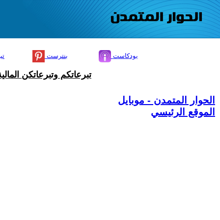
بودكاست
بنترست
تي
تبرعاتكم وتبرعاتكن المال
الحوار المتمدن - موبايل
الموقع الرئيسي