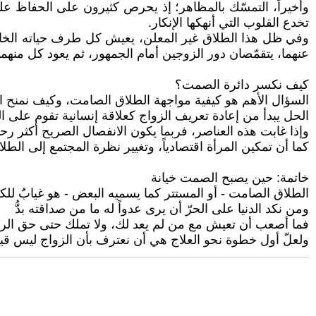
وأخيراً، التمسّك بالمظاهر؛ إذ يحرص كثيرون على الحفاظ على 
تخدع القلوب التي أنهكها الإنكار.
وفي ظل هذا الطلاق غير المعلن، يعيش كل طرف حياته الخاصة، أ
عنهما، يتقمّصان دور الزوجين أمام الجمهور، ثم يعود كل منهما
كيف نكسر دائرة الصمت؟
السؤال الأهم هو كيفية مواجهة الطلاق الصامت، وكيف نمنح ال
الحل يبدأ من إعادة تعريف الزواج كعلاقة إنسانية تقوم على ا
وإذا غابت هذه العناصر، فربما يكون الانفصال الصريح أكثر ر
كما أن تمكين المرأة اقتصادياً، وتغيير نظرة المجتمع إلى ال
خاتمة: حين يصبح الصمت خيانة
الطلاق الصامت - أو المستتر كما يسميه البعض - هو غيابٌ للكل
ومن نكد الدنيا على الحرّ أن يرى عدواً له ما من صداقته بدُّ
فما أصعب أن تعيش مع من لم يعد لك، ولا تملك حتى حق الر
ولعلّ أول خطوة نحو العلاج هي أن نعترف بأن الزواج ليس قيداً أب