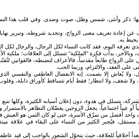
ازنها: ذكر وأنثى، شمس وظل، صوت وصدى. وفي قلب هذا النسق 
 عن إعادة تعريف معنى الزواج، وتحديد شروطه، وتبرير نهاياته
يحيط به.
 نعرفه اليوم، فقد كانت النساء لكل الرجال، والرجال لكل النس
، وبالآخر، بدأت فكرة "الملكية" تتسلل إلى العلاقات؛ ملكية ال
لى الزواج طابعاً مقدساً، فالأعراف لتضبطه، فالقوانين لتُقنّنه
على العقد، والالتزام، وربما الحب.
ُقال، ولا يُعاش إلا بصمت. إنه الانفصال العاطفي والنفسي 
ث، ولا شغف، ولا انتظار؛ فقط أيام تتساقط كأوراق ذابلة، وقل
ركة، يتسلل في هدوء، دون إعلان أسبابه الكثيرة، وكلها تنبع
 عيباً اجتماعياً، يجعل الزوجين يفضّلان التظاهر بالاستمرار و
يت واحد أفضل من تمزّق الأسرة، حتى لو كان الثمن هو العيش 
مستقل، فيُجبر الكثير من النساء على البقاء في علاقة ميتة،
ً أخلاقياً للعلاقة، حيث يتحوّل الشعور بالواجب إلى قيد عاطفي