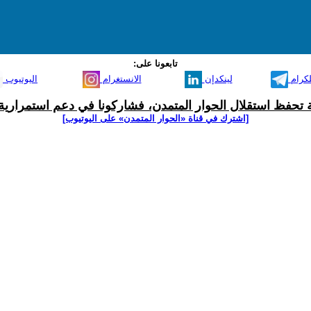
تابعونا على:
لكرام
لينكدإن
الانستغرام
اليوتيوب
ية تحفظ استقلال الحوار المتمدن، فشاركونا في دعم استمرارية 
[اشترك في قناة ‫«الحوار المتمدن» على اليوتيوب]